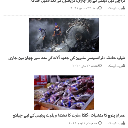
کراچی میں ڈینگی کے وار جاری، مریضوں کی تعدادمیں اضافہ
ویب ڈیسک
بدھ, ۲۲ دسمبر ۲۰۲۱
طیارہ حادثہ : فرانسیسی ماہرین کی جدید آلات کی مدد سے چھان بین جاری
ویب ڈیسک
هفته, ۳۰ مئی ۲۰۲۰
عمران بلوچ کا منشیات ، گٹکا ،ماوے کا دھندا ،ریلوے پولیس کے لیے چیلنج
ویب ڈیسک
جمعرات, ۷ نومبر ۲۰۲۴