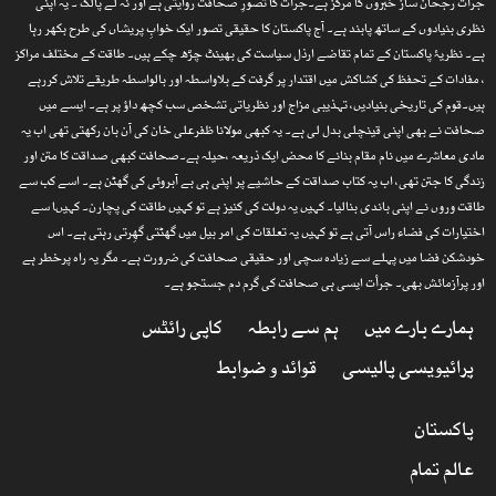
جرأت رجحان ساز خبروں کا مرکز ہے۔جرأت کا تصورِ صحافت روایتی ہے اور نہ لے پالک ۔ یہ اپنی
نظری بنیادوں کے ساتھ پابند ہے۔ آج پاکستان کا حقیقی تصور ایک خوابِ پریشاں کی طرح بکھر رہا
ہے۔ نظریۂ پاکستان کے تمام تقاضے ارذل سیاست کی بھینٹ چڑھ چکے ہیں۔ طاقت کے مختلف مراکز
، مفادات کے تحفظ کی کشاکش میں اقتدار پر گرفت کے بلاواسطہ اور بالواسطہ طریقے تلاش کررہے
ہیں۔قوم کی تاریخی بنیادیں، تہذیبی مزاج اور نظریاتی تشخص سب کچھ داؤ پر ہے۔ ایسے میں
صحافت نے بھی اپنی قینچلی بدل لی ہے۔ یہ کبھی مولانا ظفرعلی خان کی آن بان رکھتی تھی اب یہ
مادی معاشرے میں نام مقام بنانے کا محض ایک ذریعہ ،حیلہ ہے۔صحافت کبھی صداقت کا متن اور
زندگی کا جتن تھی، اب یہ کتاب صداقت کے حاشیے پر اپنی ہی بے آبروئی کی گھٹن ہے۔ اسے کب سے
طاقت وروں نے اپنی باندی بنالیا۔ کہیں یہ دولت کی کنیز ہے تو کہیں طاقت کی پچارن۔ کہیںا سے
اختیارات کی فضاء راس آتی ہے تو کہیں یہ تعلقات کی امر بیل میں گھٹتی گھِرتی رہتی ہے۔ اس
خودشکن فضا میں پہلے سے زیادہ سچی اور حقیقی صحافت کی ضرورت ہے۔ مگر یہ راہ پرخطر ہے
اور پرآزمائش بھی۔ جرأت ایسی ہی صحافت کی گرم دم جستجو ہے۔
ہمارے بارے میں
ہم سے رابطہ
کاپی رائٹس
پرائیویسی پالیسی
قوائد و ضوابط
پاکستان
عالم تمام