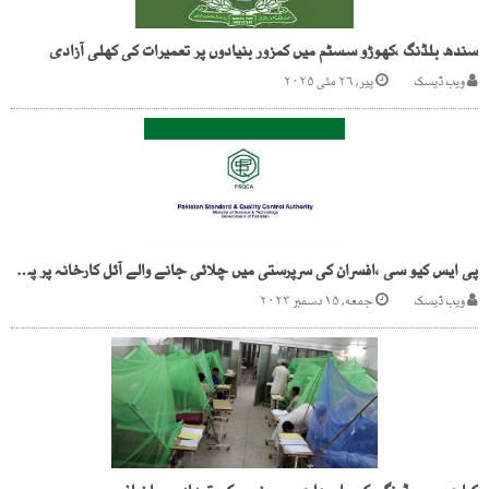
سندھ بلڈنگ ،کھوڑو سسٹم میں کمزور بنیادوں پر تعمیرات کی کھلی آزادی
ویب ڈیسک
پیر, ۲۶ مئی ۲۰۲۵
پی ایس کیو سی ،افسران کی سرپرستی میں چلائی جانے والے آئل کارخانہ پر پولیس کا چھاپہ
ویب ڈیسک
جمعه, ۱۵ دسمبر ۲۰۲۳