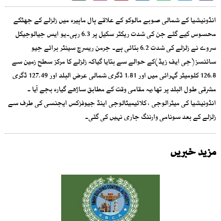
انڈونیشیا کے شمالی صوبے مالوکو کے علاقے ہال ماہیرہ میں زلزلے کے جھٹکے
محسوس کیے گئے جن کی شدت ریکٹر سکیل پر 6.3 رہی۔یو ایس جیالوجیکل
سروے نے زلزلے کی شدت 6.2 بتائی ہے۔ جرمن ریسرچ سینٹر برائے جیو
سائنسز(جی ایف زیڈ)کے حوالے سے بتایا گیاکہ زلزلے کا مرکز سطح زمین سے
126.8 کلومیٹر گہرائی میں اور 1.81 ڈگری شمالی عرض البلد اور 127.49 ڈگری
مشرقی طول البلد پر تھا،یہ مقامی وقت کے مطابق ساڑھے گیارہ بجے آیا ۔
انڈونیشیا کی میٹرالوجی ، کلائیمیٹالوجی اینڈ جیوفزکس ایجنسی کی طرف سے
زلزلے کے بعد سونامی وارننگ جاری نہیں کی گئی۔
مزید خبریں