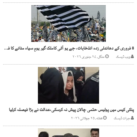
8 فروری کے دھاندلی زدہ انتخابات، جے یو آئی کاملک گیر یومِ سیاہ منانے کا فیصلہ
ویب ڈیسک
منگل, ۲۷ جنوری ۲۰۲۶
پنکی کیس میں پولیس حتمی چالان پیش نہ کرسکی،عدالت نے بڑا فیصلہ کرلیا
جرات ڈیسک
هفته, ۲۵ جولائی ۲۰۲۶