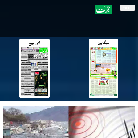
menu
میگزین
ای پیج