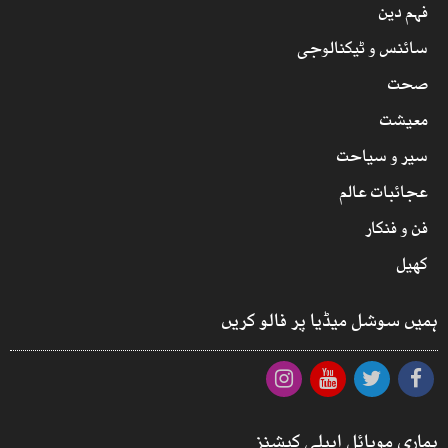
فہم دین
سائنس و ٹیکنالوجی
صحت
معیشت
سیر و سیاحت
عجائبات عالم
فن و فنکار
کھیل
ہمیں سوشل میڈیا پر فالو کریں
ہماری موبائل ایپلی کیشنز