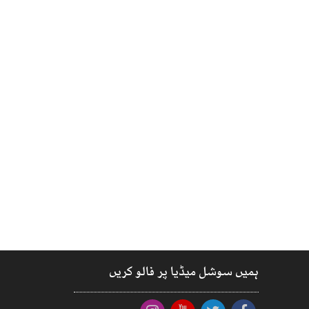
ہمیں سوشل میڈیا پر فالو کریں