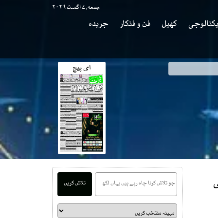
جمعه, ۷ اگست ۲۰۲۶
کنالوجی
کھیل
فن و فنکار
جریدہ
ای پیج
ی
تلاش کریں