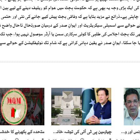
میں تاخیر کی ایک بڑی وجہ یہ بھی ہے کہ حکومت بجٹ میں عوام کو ریلیف دینے کے لیے بین ا
ا چاہتی ہے۔ذرائع نے مزید بتایا ہے کہ وفاقی بجٹ پیش کیے جانے کی نئی اور حتمی ت
ے حوالے سے اسمبلی سیکریٹریٹ اور ایوانِ صدر کے درمیان صورتحال تاحال واضح ن
ھی تک بجٹ اجلاس کی طلبی کا کوئی سرکاری سمن یا آرڈر موصول نہیں ہوا، جب تک 
کیا جا سکتا، ایوانِ صدر نے یقین دہانی کرائی ہے کہ شام تک نوٹیفکیشن کے حوالے سے
مشتاق احمد کی وقار یونس اور وسیم اکرم کو ہرجانے کی دھمکی
چیئرمین پی ٹی آئی کی توشہ خانہ کیس کا ٹرائل روکنے کی درخواست مسترد