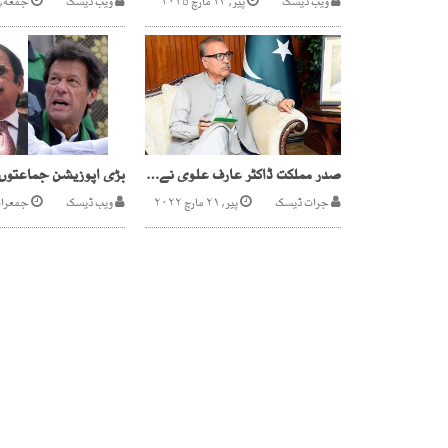
ویب ڈیسک
پیر, ۲۴ مارچ ۲۰۲۵
ویب ڈیسک
جمعه, ۲۸ فروری ۲۰۲۵
صدر مملکت ڈاکٹر عارف علوی نے آرٹیکل 63 اے کی تشریح کیلئے ریفرنس سپریم کورٹ بھجوانے کی منظوری دے دی
جرات ڈیسک
پیر, ۲۱ مارچ ۲۰۲۲
ویب ڈیسک
جمعرات, ۱۶ مئی