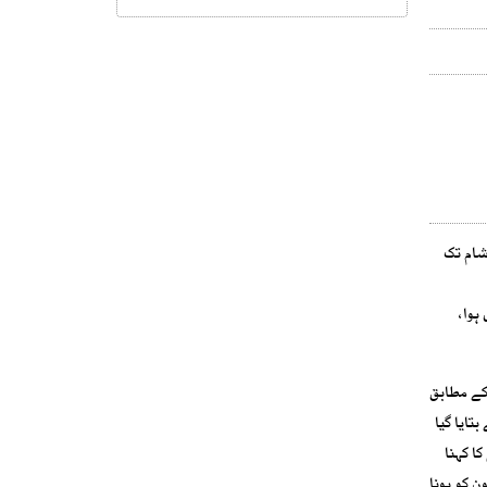
ن آج شام تک
ہوا،
کے مطابق
 حوالے سے بتایا گیا
ا کہنا
ے پہلے قومی اقتصادی کونسل کا اجلاس منعقد نہیں ہو سکے گا، قومی اقتصادی کونسل کا اجلاس جو پہلے 3 جون کو ہونا