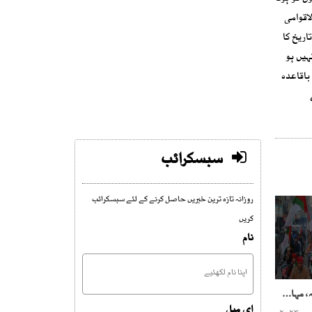
لاقوامی
اریخ کا
ہیں ہو
باقاعدہ
سبسکرائب
روزانہ تازہ ترین خبریں حاصل کرنے کے لئے سبسکرائب
کریں
نام
متحدہ کے بکھرنے کا خدشہ، مہاجر نام سے سیاست دوبارہ کرنے کی تیاریاں
ای میل