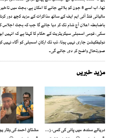
تھا، اب اسے 8 جون کو بلائے جانے کا امکان ہے، بجٹ 
مالیاتی فنڈ آئی ایم ایف کے ساتھ مذاکرات کے مزید کچھ دور کرن
باضابطہ اعلان آج شام تک کر دیا جائے گا جب کہ بجٹ اجلاس ک
سکی، قومی اسمبلی سیکریٹریٹ کے حکام کا کہنا ہے کہ انہیں اب
نوٹیفکیشن جاری نہیں ہوتا، تب تک ارکانِ اسمبلی کو آگاہ نہیں 
صورتحال واضح کر دی جائے گی۔
مزید خبریں
دریائے سندھ میں پانی کی کمی، زرعی زمینیں بنجر ہونے لگیں