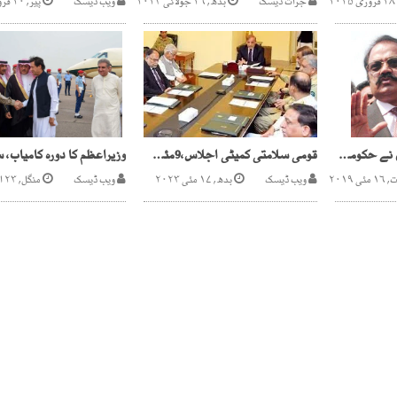
جرات ڈیسک
بدھ, ۲۶ جولائی ۲۰۲۳
ویب ڈیسک
پیر, ۲۰ فروری ۲۰۲۳
بڑی اپوزیشن جماعتوں نے حکومت کیخلاف تحریک کی تیاری شروع کردی
قومی سلامتی کمیٹی اجلاس،9مئی کے ذمہ داروں کو کٹہرے میں لانے کا فیصلہ
 ۲۰۱۹
ویب ڈیسک
بدھ, ۱۷ مئی ۲۰۲۳
ویب ڈیسک
منگل, ۲۳ اکتوبر ۲۰۱۸