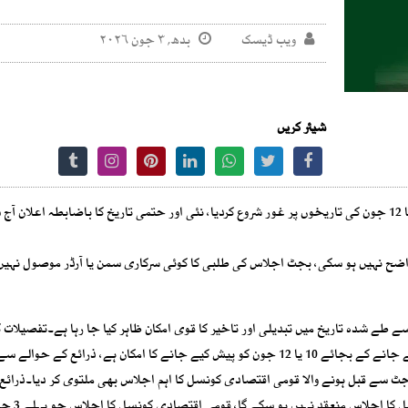
ویب ڈیسک
بدھ, ۳ جون ۲۰۲۶
شیئر کریں
حکومت نے آئی ایم ایف مذاکرات اور گلگت الیکشن کے باعث 10 یا 12 جون کی تاریخوں پر غور شروع کردیا، نئی اور حتمی تاریخ کا باضابطہ اعلا
اضح نہیں ہو سکی، بجٹ اجلاس کی طلبی کا کوئی سرکاری سمن یا آرڈر موصول نہیں 
طے شدہ تاریخ میں تبدیلی اور تاخیر کا قوی امکان ظاہر کیا جا رہا ہے۔تفصیلات 
آئندہ مالی سال کے لیے وفاقی بجٹ اب جمعہ 5 جون کو پیش کیے جانے کے بجائے 10 یا 12 جون کو پیش کیے جانے کا امکان ہے، ذرائع کے
ٹ سے قبل ہونے والا قومی اقتصادی کونسل کا اہم اجلاس بھی ملتوی کر دیا۔ذرائع ک
ہے کہ گلگت بلتستان کے الیکشن س