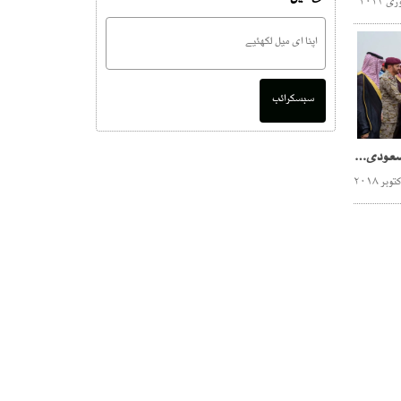
سبسکرائب
وزیراعظم کا دورہ کامیاب، سعودی حکومت نے پاکستان کو 12 ارب ڈالر کا پیکیج دے دیا