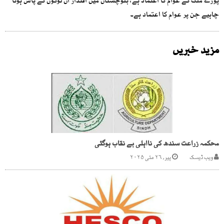
پورے ملک کے عوام کا اعتماد ہے، بلوچستان میں اقتدار ان لوگوں کے پاس ہونا
چاہیے جن پر عوام کا اعتماد ہے۔
مزید خبریں
محکمہ زراعت سندھ کی نااہلی بے نقاب ہوگئی
ویب ڈیسک
پیر, ۲۶ مئی ۲۰۲۵