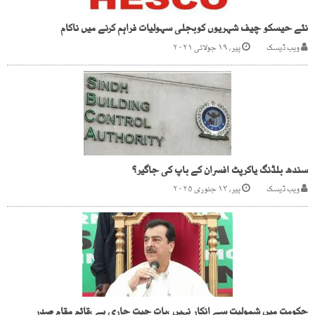
نئے حیسکو چیف شہریوں کوبجلی سہولیات فراہم کرنے میں ناکام
ویب ڈیسک
پیر, ۱۹ جولائی ۲۰۲۱
سندھ بلڈنگ یاکرپٹ افسران کے باپ کی جاگیر؟
ویب ڈیسک
پیر, ۱۳ جنوری ۲۰۲۵
حکومت میں شمولیت سے انکار نہیں ،بات چیت جاری ہے ،قائم مقام صدر