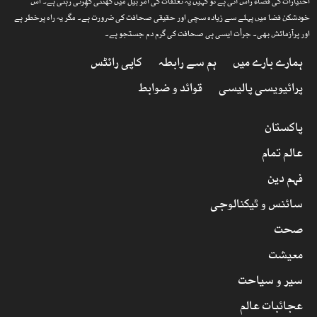
اختیارات کی فضاء راس آتی ہے تو کہیں یہ تعلقات کی امر بیل میں گھٹتی گھِرتی رہتی ہے۔ اس
خودشکن فضا میں پہلے سے زیادہ سچی اور حقیقی صحافت کی ضرورت ہے۔ مگر یہ راہ پرخطر ہے
اور پرآزمائش بھی۔ جرأت ایسی ہی صحافت کی گرم دم جستجو ہے۔
ہمارے بارے میں
ہم سے رابطہ
کاپی رائٹس
پرائیویسی پالیسی
قوائد و ضوابط
پاکستان
عالم تمام
فہم دین
سائنس و ٹیکنالوجی
صحت
معیشت
سیر و سیاحت
عجائبات عالم