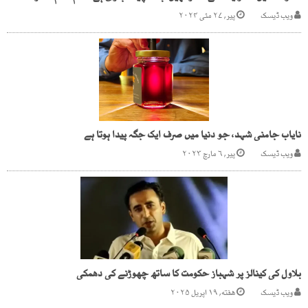
ویب ڈیسک
پیر, ۲۷ مئی ۲۰۲۴
نایاب جامنی شہد، جو دنیا میں صرف ایک جگہ پیدا ہوتا ہے
ویب ڈیسک
پیر, ۶ مارچ ۲۰۲۳
بلاول کی کینالز پر شہباز حکومت کا ساتھ چھوڑنے کی دھمکی
ویب ڈیسک
هفته, ۱۹ اپریل ۲۰۲۵