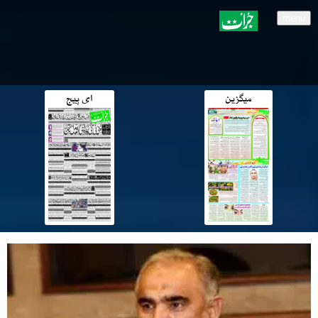
menu
میگزین
ای پیج