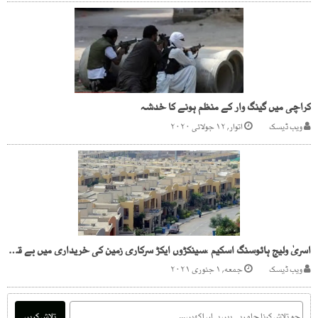
کراچی میں گینگ وار کے منظم ہونے کا خدشہ
ویب ڈیسک
اتوار, ۱۲ جولائی ۲۰۲۰
اسریٰ ولیج ہائوسنگ اسکیم ،سینکڑوں ایکڑ سرکاری زمین کی خریداری میں بے قاعدگیاں
ویب ڈیسک
جمعه, ۱ جنوری ۲۰۲۱
تلاش کریں