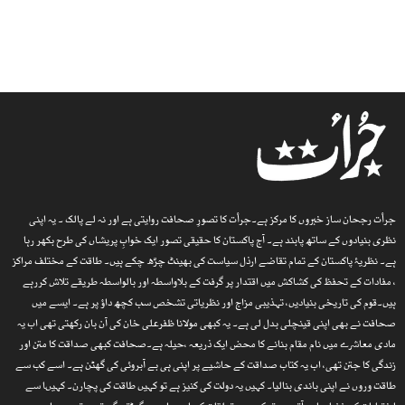
جرأت رجحان ساز خبروں کا مرکز ہے۔جرأت کا تصورِ صحافت روایتی ہے اور نہ لے پالک ۔ یہ اپنی
نظری بنیادوں کے ساتھ پابند ہے۔ آج پاکستان کا حقیقی تصور ایک خوابِ پریشاں کی طرح بکھر رہا
ہے۔ نظریۂ پاکستان کے تمام تقاضے ارذل سیاست کی بھینٹ چڑھ چکے ہیں۔ طاقت کے مختلف مراکز
، مفادات کے تحفظ کی کشاکش میں اقتدار پر گرفت کے بلاواسطہ اور بالواسطہ طریقے تلاش کررہے
ہیں۔قوم کی تاریخی بنیادیں، تہذیبی مزاج اور نظریاتی تشخص سب کچھ داؤ پر ہے۔ ایسے میں
صحافت نے بھی اپنی قینچلی بدل لی ہے۔ یہ کبھی مولانا ظفرعلی خان کی آن بان رکھتی تھی اب یہ
مادی معاشرے میں نام مقام بنانے کا محض ایک ذریعہ ،حیلہ ہے۔صحافت کبھی صداقت کا متن اور
زندگی کا جتن تھی، اب یہ کتاب صداقت کے حاشیے پر اپنی ہی بے آبروئی کی گھٹن ہے۔ اسے کب سے
طاقت وروں نے اپنی باندی بنالیا۔ کہیں یہ دولت کی کنیز ہے تو کہیں طاقت کی پچارن۔ کہیںا سے