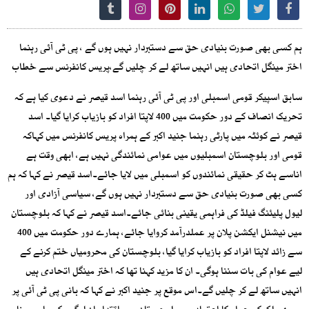
ہم کسی بھی صورت بنیادی حق سے دستبردار نہیں ہوں گے ، پی ٹی آئی رہنما
اختر مینگل اتحادی ہیں انہیں ساتھ لے کر چلیں گے،پریس کانفرنس سے خطاب
سابق اسپیکر قومی اسمبلی اور پی ٹی آئی رہنما اسد قیصر نے دعوی کیا ہے کہ
تحریک انصاف کے دور حکومت میں 400 لاپتا افراد کو بازیاب کرایا گیا۔ اسد
قیصر نے کوئٹہ میں پارٹی رہنما جنید اکبر کے ہمراہ پریس کانفرنس میں کہاکہ
قومی اور بلوچستان اسمبلیوں میں عوامی نمائندگی نہیں ہے، ابھی وقت ہے
اناسے ہٹ کر حقیقی نمائندوں کو اسمبلی میں لایا جائے۔اسد قیصر نے کہا کہ ہم
کسی بھی صورت بنیادی حق سے دستبردار نہیں ہوں گے، سیاسی آزادی اور
لیول پلیئنگ فیلڈ کی فراہمی یقینی بنائی جائے۔اسد قیصر نے کہا کہ بلوچستان
میں نیشنل ایکشن پلان پر عملدرآمد کروایا جائے، ہمارے دور حکومت میں 400
سے زائد لاپتا افراد کو بازیاب کرایا گیا، بلوچستان کی محرومیاں ختم کرنے کے
لیے عوام کی بات سننا ہوگی۔ ان کا مزید کہنا تھا کہ اختر مینگل اتحادی ہیں
انہیں ساتھ لے کر چلیں گے۔اس موقع پر جنید اکبر نے کہا کہ بانی پی ٹی آئی پر