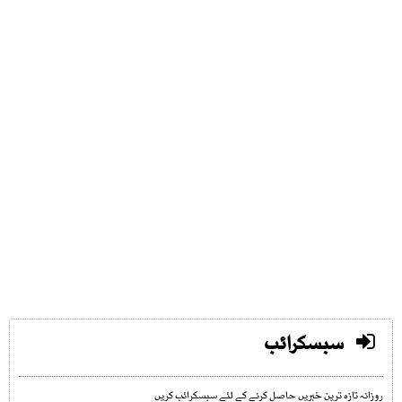
سبسکرائب
روزانہ تازہ ترین خبریں حاصل کرنے کے لئے سبسکرائب کریں