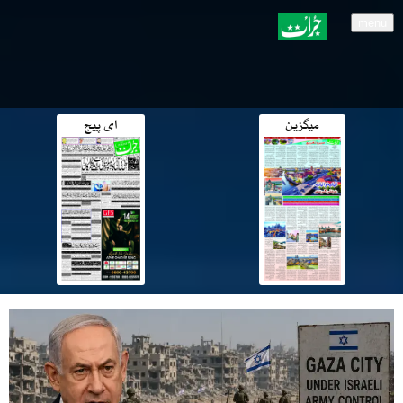
menu
میگزین
ای پیج