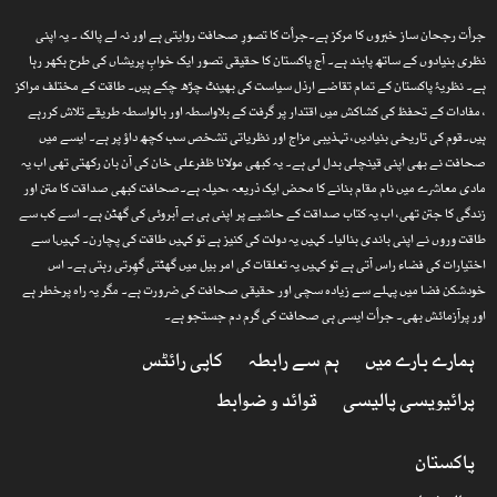
جرأت رجحان ساز خبروں کا مرکز ہے۔جرأت کا تصورِ صحافت روایتی ہے اور نہ لے پالک ۔ یہ اپنی
نظری بنیادوں کے ساتھ پابند ہے۔ آج پاکستان کا حقیقی تصور ایک خوابِ پریشاں کی طرح بکھر رہا
ہے۔ نظریۂ پاکستان کے تمام تقاضے ارذل سیاست کی بھینٹ چڑھ چکے ہیں۔ طاقت کے مختلف مراکز
، مفادات کے تحفظ کی کشاکش میں اقتدار پر گرفت کے بلاواسطہ اور بالواسطہ طریقے تلاش کررہے
ہیں۔قوم کی تاریخی بنیادیں، تہذیبی مزاج اور نظریاتی تشخص سب کچھ داؤ پر ہے۔ ایسے میں
صحافت نے بھی اپنی قینچلی بدل لی ہے۔ یہ کبھی مولانا ظفرعلی خان کی آن بان رکھتی تھی اب یہ
مادی معاشرے میں نام مقام بنانے کا محض ایک ذریعہ ،حیلہ ہے۔صحافت کبھی صداقت کا متن اور
زندگی کا جتن تھی، اب یہ کتاب صداقت کے حاشیے پر اپنی ہی بے آبروئی کی گھٹن ہے۔ اسے کب سے
طاقت وروں نے اپنی باندی بنالیا۔ کہیں یہ دولت کی کنیز ہے تو کہیں طاقت کی پچارن۔ کہیںا سے
اختیارات کی فضاء راس آتی ہے تو کہیں یہ تعلقات کی امر بیل میں گھٹتی گھِرتی رہتی ہے۔ اس
خودشکن فضا میں پہلے سے زیادہ سچی اور حقیقی صحافت کی ضرورت ہے۔ مگر یہ راہ پرخطر ہے
اور پرآزمائش بھی۔ جرأت ایسی ہی صحافت کی گرم دم جستجو ہے۔
ہمارے بارے میں
ہم سے رابطہ
کاپی رائٹس
پرائیویسی پالیسی
قوائد و ضوابط
پاکستان