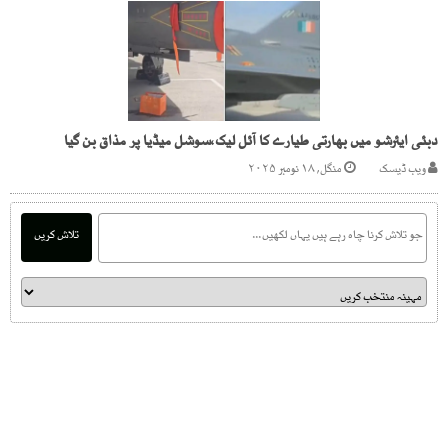
دبئی ایئرشو میں بھارتی طیارے کا آئل لیک،سوشل میڈیا پر مذاق بن گیا
ویب ڈیسک
منگل, ۱۸ نومبر ۲۰۲۵
تلاش کریں