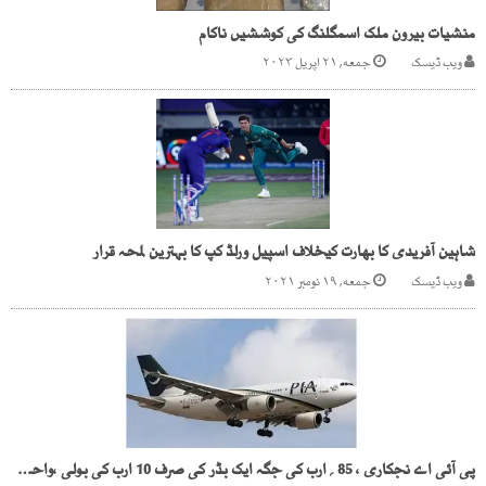
منشیات بیرون ملک اسمگلنگ کی کوششیں ناکام
ویب ڈیسک
جمعه, ۲۱ اپریل ۲۰۲۳
شاہین آفریدی کا بھارت کیخلاف اسپیل ورلڈ کپ کا بہترین لمحہ قرار
ویب ڈیسک
جمعه, ۱۹ نومبر ۲۰۲۱
پی آئی اے نجکاری ، 85؍ارب کی جگہ ایک بڈر کی صرف 10 ارب کی بولی ،واحد بڈر کی بولی پر قہقے