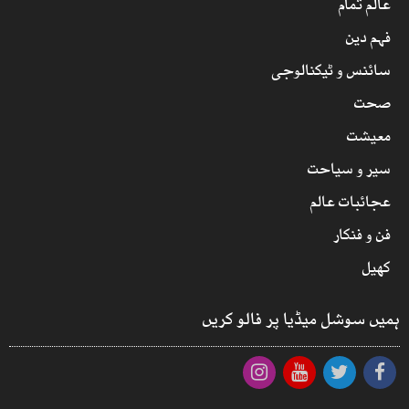
عالم تمام
فہم دین
سائنس و ٹیکنالوجی
صحت
معیشت
سیر و سیاحت
عجائبات عالم
فن و فنکار
کھیل
ہمیں سوشل میڈیا پر فالو کریں