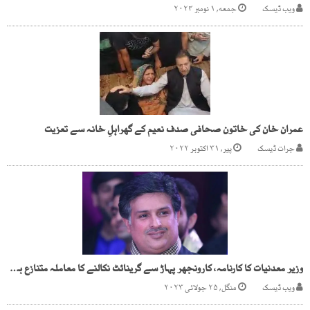
ویب ڈیسک
جمعه, ۱ نومبر ۲۰۲۴
عمران خان کی خاتون صحافی صدف نعیم کے گھراہلِ خانہ سے تعزیت
جرات ڈیسک
پیر, ۳۱ اکتوبر ۲۰۲۲
وزیر معدنیات کا کارنامہ، کارونجھر پہاڑ سے گرینائٹ نکالنے کا معاملہ متنازع بنادیا
ویب ڈیسک
منگل, ۲۵ جولائی ۲۰۲۳