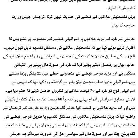
فلسطینی علاقے کی مستقل تقسیم قابل قبول نہیں،جرمنی کا سخت ردعمل ،
تشویش کا اظہار
برلن فلسطینی علاقوں کے قبضے کی حمایت نہیں کرتا، ترجمان جرمن وزارت
خارجہ کا بیان
جرمنی نے غزہ کے مزید علاقوں پر اسرائیلی قبضے کے منصوبے پر تشویش کا
اظہار کرتے ہوئے کہا ہے کہ فلسطینی علاقے کی مستقل تقسیم قابل قبول نہیں۔
الجزیرہ کے مطابق جرمن حکومت کے ترجمان نے اسرائیلی وزیراعظم نیتن یاہو کے
حالیہ بیان پر ردعمل دیتے ہوئے کہا کہ غزہ کی صورتحال پہلے ہی انتہائی
سنگین ہے اور مزید فوجی قبضے کے منصوبے خطے میں کشیدگی بڑھا سکتے
ہیں۔اسرائیلی وزیراعظم بنجمن نیتن یاہو نے گزشتہ روز کہا تھا کہ انہوں نے
اسرائیلی فوج کو غزہ کے 70 فیصد علاقے پر کنٹرول حاصل کرنے کا حکم دیا ہے۔
ان کے مطابق اسرائیلی افواج پہلے ہی تقریباً 60 فیصد غزہ پر مؤثر کنٹرول رکھتی
ہیں اور اب مزید علاقوں پر قبضہ کیا جائے گا۔جرمن وزارت خارجہ کے ترجمان نے
واضح کیا کہ برلن فلسطینی علاقوں کی مستقل تقسیم یا طویل فوجی قبضے کی
حمایت نہیں کرتا۔انہوں نے کہا کہ غزہ میں انسانی بحران پہلے ہی خطرناک حد
تک پہنچ چکا ہے اور صورتحال کے سیاسی حل کی ضرورت ہے۔اگرچہ جرمنی