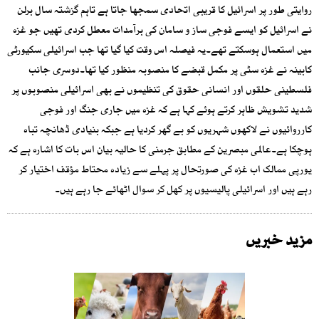
روایتی طور پر اسرائیل کا قریبی اتحادی سمجھا جاتا ہے تاہم گزشتہ سال برلن
نے اسرائیل کو ایسے فوجی ساز و سامان کی برآمدات معطل کردی تھیں جو غزہ
میں استعمال ہوسکتے تھے۔یہ فیصلہ اس وقت کیا گیا تھا جب اسرائیلی سکیورٹی
کابینہ نے غزہ سٹی پر مکمل قبضے کا منصوبہ منظور کیا تھا۔دوسری جانب
فلسطینی حلقوں اور انسانی حقوق کی تنظیموں نے بھی اسرائیلی منصوبوں پر
شدید تشویش ظاہر کرتے ہوئے کہا ہے کہ غزہ میں جاری جنگ اور فوجی
کارروائیوں نے لاکھوں شہریوں کو بے گھر کردیا ہے جبکہ بنیادی ڈھانچہ تباہ
ہوچکا ہے۔عالمی مبصرین کے مطابق جرمنی کا حالیہ بیان اس بات کا اشارہ ہے کہ
یورپی ممالک اب غزہ کی صورتحال پر پہلے سے زیادہ محتاط مؤقف اختیار کر
رہے ہیں اور اسرائیلی پالیسیوں پر کھل کر سوال اٹھائے جا رہے ہیں۔
مزید خبریں