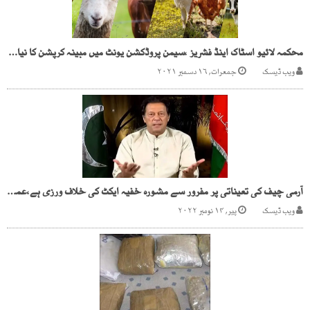
محکمہ لائیو اسٹاک اینڈ فشریز ،سیمن پروڈکشن یونٹ میں مبینہ کرپشن کا نیا اسکینڈل سامنے آگیا
ویب ڈیسک
جمعرات, ۱۶ دسمبر ۲۰۲۱
آرمی چیف کی تعیناتی پر مفرور سے مشورہ خفیہ ایکٹ کی خلاف ورزی ہے،عمران خان
ویب ڈیسک
پیر, ۱۴ نومبر ۲۰۲۲