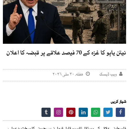
نیتن یاہو کا غزہ کے 70 فیصد علاقے پر قبضہ کا اعلان
ویب ڈیسک
هفته, ۳۰ مئی ۲۰۲۶
شیئر کریں