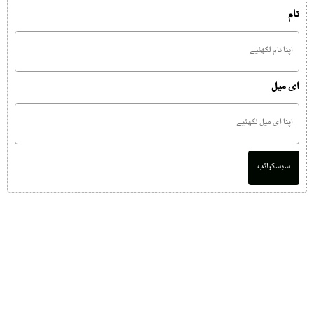
نام
ای میل
سبسکرائب