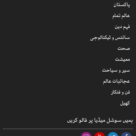
پاکستان
عالم تمام
فہم دین
سائنس و ٹیکنالوجی
صحت
معیشت
سیر و سیاحت
عجائبات عالم
فن و فنکار
کھیل
ہمیں سوشل میڈیا پر فالو کریں