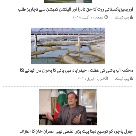
اوورسیزپاکستانی ووٹ کا حق نادرا اور الیکشن کمیشن سے تجاویز طلب
ویب ڈیسک
جمعه, ۱۰ اگست ۲۰۱۸
محکمہ آب پاشی کی غفلت ، حیدرآباد میں پانی کا بحران سر اٹھانے لگا
ویب ڈیسک
اتوار, ۴ اپریل ۲۰۲۱
جنرل باجوہ کو توسیع دینا بہت بڑی غلطی تھی ،عمران خان کا اعتراف