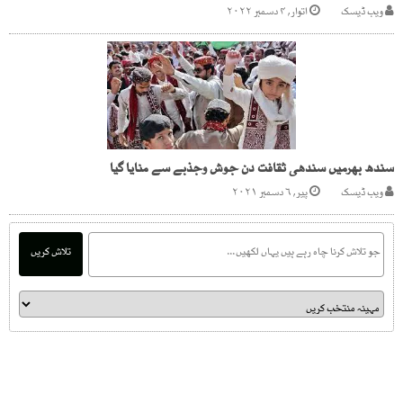
ویب ڈیسک
اتوار, ۴ دسمبر ۲۰۲۲
سندھ بھرمیں سندھی ثقافت دن جوش وجذبے سے منایا گیا
ویب ڈیسک
پیر, ۶ دسمبر ۲۰۲۱
تلاش کریں