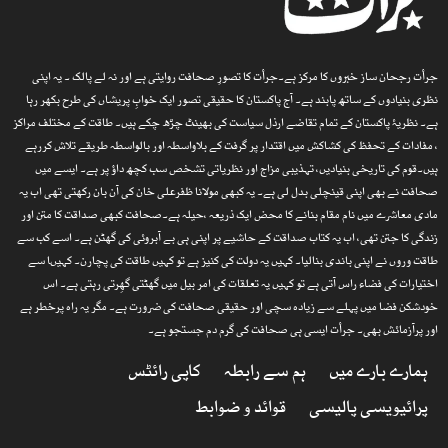
جرأت رجحان ساز خبروں کا مرکز ہے۔جرأت کا تصورِ صحافت روایتی ہے اور نہ لے پالک ۔ یہ اپنی
نظری بنیادوں کے ساتھ پابند ہے۔ آج پاکستان کا حقیقی تصور ایک خوابِ پریشاں کی طرح بکھر رہا
ہے۔ نظریۂ پاکستان کے تمام تقاضے ارذل سیاست کی بھینٹ چڑھ چکے ہیں۔ طاقت کے مختلف مراکز
، مفادات کے تحفظ کی کشاکش میں اقتدار پر گرفت کے بلاواسطہ اور بالواسطہ طریقے تلاش کررہے
ہیں۔قوم کی تاریخی بنیادیں، تہذیبی مزاج اور نظریاتی تشخص سب کچھ داؤ پر ہے۔ ایسے میں
صحافت نے بھی اپنی قینچلی بدل لی ہے۔ یہ کبھی مولانا ظفرعلی خان کی آن بان رکھتی تھی اب یہ
مادی معاشرے میں نام مقام بنانے کا محض ایک ذریعہ ،حیلہ ہے۔صحافت کبھی صداقت کا متن اور
زندگی کا جتن تھی، اب یہ کتاب صداقت کے حاشیے پر اپنی ہی بے آبروئی کی گھٹن ہے۔ اسے کب سے
طاقت وروں نے اپنی باندی بنالیا۔ کہیں یہ دولت کی کنیز ہے تو کہیں طاقت کی پچارن۔ کہیںا سے
اختیارات کی فضاء راس آتی ہے تو کہیں یہ تعلقات کی امر بیل میں گھٹتی گھِرتی رہتی ہے۔ اس
خودشکن فضا میں پہلے سے زیادہ سچی اور حقیقی صحافت کی ضرورت ہے۔ مگر یہ راہ پرخطر ہے
اور پرآزمائش بھی۔ جرأت ایسی ہی صحافت کی گرم دم جستجو ہے۔
ہمارے بارے میں
ہم سے رابطہ
کاپی رائٹس
پرائیویسی پالیسی
قوائد و ضوابط