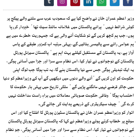
وزیر اعظم عمران خان نے واضح کیا ہے کہ سعودب عرب سے ملنے والے پیکج پر
کوئی شرائط نہیں ٗ پرانے پاکستان میں غلامانہ مائنڈ سیٹ تھا ٗ خبردار کررہا
ہوں، جب ہم کچھ کریں گے تو شکایت آنے والی ہے کہ جمہوریت خطرے میں ہے
ٗہم عوامی رائے سے پالیسی بنائیں گے، پہلی مرتبہ اب کمزور طبقے کے پاس
آواز ہے، یہ پاکستان کے مستقبل کیلئے بہت اہم ہے ٗ پاکستان سیزنل پورٹل
پاکستان کے نوجوانوں نے تیار کیا، اس نظام سے سزا اور جزا میں آسانی ہوگی،
یہ ایک تبدیلی ہوگی جس سے نیا پاکستان بنے گا، یہ تب ہوگا جب لوگ اپنی
حکومت کو اون کریں گے ٗآنے والے دنوں میں دیکھیں گے آپ کے وزیراعظم کو دنیا
میں جاکر قرضے نہیں مانگنے پڑیں گے ٗ ملکی تاریخ میں پہلی بار حکومت کا
احتساب ہوگا ٗ وفاقی حکومت صوبائی معاملات میں براہِ راست مداخلت نہیں
کرے گی ٗ چیف سیکریٹری کے ذریعے ہدایت کی جائے گی۔
اتوار کو وزیراعظم عمران خان نے پاکستان سٹیزن پورٹل کا افتتاح کیا اور اس
موقع پر خطاب کرتے ہوئے وزیراعظم نے کہا کہ پاکستان سیزنل پورٹل پاکستان
کے نوجوانوں نے تیار کیا، اس نظام سے سزا اور جزا میں آسانی ہوگی، جو نظام