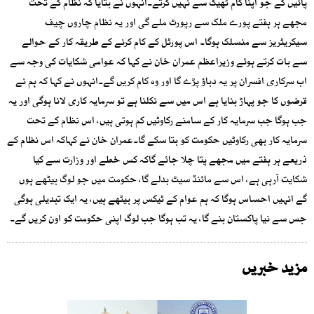
پائیں گے جو اپنا کام ٹھیک سے نہیں کرتے۔انہوں نے بتایا کہ نظام کے تحت
مجھے ہر ہفتے پورے ملک سے رپورٹ ملے گی اور یہ نظام چاروں چیف
سیکریٹریز سے منسلک ہوگا۔ اس پورٹل کے کام کرنے کے طریقہ کار کے حوالے
سے بات کرتے ہوئے وزیراعظم عمران خان نے کہا کہ عوامی شکایات کی وجہ سے
اب سرکاری افسران پر یہ دباؤ پڑے گا اور وہ کام کریں گے۔انہوں نے کہا کہ ہم نے
قرضوں کا جو پہاڑ بنایا ہے اس میں سے نکلنا ہے تو سرمایہ کاری لانا ہوگی اور یہ
جب ہوگا جب سرمایہ کار کے سامنے رکاوٹیں کم ہوتی ہیں، اس نظام کے تحت
سرمایہ کار بھی رکاوٹیں حکومت کو بتا سکے گا۔عمران خان نے کہاکہ اس نظام کے
ذریعے ہر ہفتے میں مجھے پتا چلا جائے گاکہ کس خطے اور وزارت سے کیا
شکایت آرہی ہے، اس سے مائنڈ سیٹ بدلے گا، حکومت میں جو لوگ بیٹھے ہوں
گے انہیں احساس ہوگا کہ ہم عوام کے ٹیکس پر بیٹھے ہیں، یہ ایک تبدیلی ہوگی
جس سے نیا پاکستان بنے گا، یہ تب ہوگا جب لوگ اپنی حکومت کو اون کریں گے۔
مزید خبریں