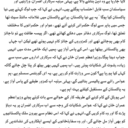
لایا جارہا ہے وہ ذہن بدلنے والا ہے، پہلی مرتبہ سرکاری افسران، وزارتیں اور
سیاستدان سب قابل احتساب ہوگئے ہیں۔انہوں نے کہا کہ جب لوگ کہتے ہیں نیا
پاکستان کیا ہوگا ٗیہ ہے نیا پاکستان، پرانے پاکستان میں غلامانہ مائنڈ سیٹ تھا
جس میں باہر سے لوگ حکمرانی کرنے آئے تھے، عوام اور حکمرانوں کا مختلف
تعلق تھا، لوگ سرکاری دفاتر میں دھکے کھاتے تھے، اگر پیسہ طاقت ہے تو ناجائز
کام بھی ہوجاتے تھے اور کمزوروں کے جائز کام نہیں ہوتے تھے لیکن اب جہاں
بھی پاکستانی بیٹھا ہے، اس کے پاس آواز ہے، ہمیں ایک خاص مدت میں انہیں
جواب دینا ہوگا۔وزیراعظم عمران خان نے کہا کہ سرکاری اداروں میں سب سے
زیادہ رشوت کی شکایات ہوتی ہیں، اب ہمیں کہیں بھی بیٹھ کر پتا چل جائے گاکہ
کہاں کیا ہورہا ہے؟ کون سی وزارت کام کررہی ہے، یہ ای گورننس سسٹم ہے، ہم
عوامی رائے سے پالیسی بنائیں گے، پہلی مرتبہ اب کمزور طبقے کے پاس آواز ہے،
یہ پاکستان کے مستقبل کیلئے بہت اہم ہے۔
اس پورٹل کے کام کرنے کے طریقہ کار کے حوالے سے بات کرتے ہوئے وزیراعظم
عمران خان نے کہا کہ عوامی شکایات کی وجہ سے اب سرکاری افسران پر یہ دباؤ
پڑے گا اور وہ کام کریں گے۔انہوں نے کہا کہ اس نظام سے بیرون ملک پاکستانیوں
کو بھی آواز مل جائے گی، اور وہ سفارتخانوں کے ایسے اہلکاروں کی نشاندہی کر