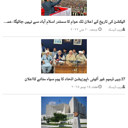
الیکشن کی تاریخ کے اعلان تک عوام کا سمندر اسلام آباد سے نہیں جائیگا، عمران خان
ویب ڈیسک
جمعه, ۲۰ مئی ۲۰۲۲
27 ویں ترمیم غیر آئینی ،اپوزیشن اتحاد کا یوم سیاہ منانے کااعلان
ویب ڈیسک
هفته, ۱۵ نومبر ۲۰۲۵