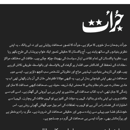
جرأت رجحان ساز خبروں کا مرکز ہے۔جرأت کا تصورِ صحافت روایتی ہے اور نہ لے پالک ۔ یہ اپنی
نظری بنیادوں کے ساتھ پابند ہے۔ آج پاکستان کا حقیقی تصور ایک خوابِ پریشاں کی طرح بکھر رہا
ہے۔ نظریۂ پاکستان کے تمام تقاضے ارذل سیاست کی بھینٹ چڑھ چکے ہیں۔ طاقت کے مختلف مراکز
، مفادات کے تحفظ کی کشاکش میں اقتدار پر گرفت کے بلاواسطہ اور بالواسطہ طریقے تلاش کررہے
ہیں۔قوم کی تاریخی بنیادیں، تہذیبی مزاج اور نظریاتی تشخص سب کچھ داؤ پر ہے۔ ایسے میں
صحافت نے بھی اپنی قینچلی بدل لی ہے۔ یہ کبھی مولانا ظفرعلی خان کی آن بان رکھتی تھی اب یہ
مادی معاشرے میں نام مقام بنانے کا محض ایک ذریعہ ،حیلہ ہے۔صحافت کبھی صداقت کا متن اور
زندگی کا جتن تھی، اب یہ کتاب صداقت کے حاشیے پر اپنی ہی بے آبروئی کی گھٹن ہے۔ اسے کب سے
طاقت وروں نے اپنی باندی بنالیا۔ کہیں یہ دولت کی کنیز ہے تو کہیں طاقت کی پچارن۔ کہیںا سے
اختیارات کی فضاء راس آتی ہے تو کہیں یہ تعلقات کی امر بیل میں گھٹتی گھِرتی رہتی ہے۔ اس
خودشکن فضا میں پہلے سے زیادہ سچی اور حقیقی صحافت کی ضرورت ہے۔ مگر یہ راہ پرخطر ہے
اور پرآزمائش بھی۔ جرأت ایسی ہی صحافت کی گرم دم جستجو ہے۔