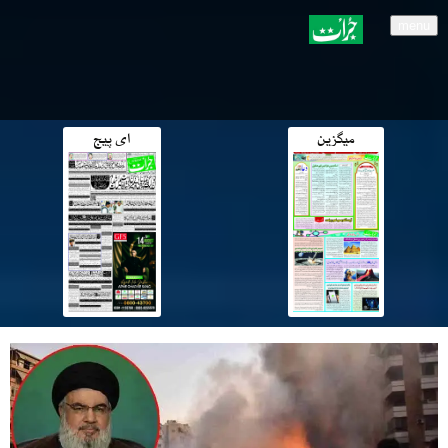
menu
میگزین
ای پیج