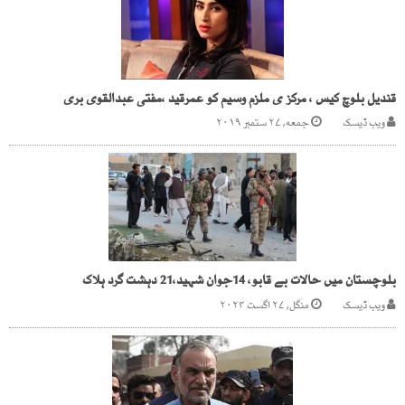
قندیل بلوچ کیس ، مرکز ی ملزم وسیم کو عمرقید ،مفتی عبدالقوی بری
ویب ڈیسک
جمعه, ۲۷ ستمبر ۲۰۱۹
بلوچستان میں حالات بے قابو، 14جوان شہید،21 دہشت گرد ہلاک
ویب ڈیسک
منگل, ۲۷ اگست ۲۰۲۴