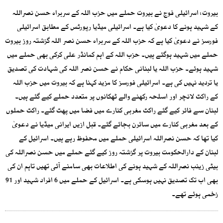
بیروت: اسرائیلی فوج نے بیروت حملے میں حزب اللہ کے سربراہ حسن نصراللہ
کے شہید ہونے کا دعویٰ کیا ہے۔ اسرائیلی میڈیا رپورٹس کے مطابق اسرائیلی
فورسز نے دعویٰ کیا ہے کہ حزب اللہ کے سربراہ حسن نصر اللہ گزشتہ روز بیروت
حملے میں شہید ہوگئے ہیں۔ حزب اللہ کے اہم کمانڈر علی کرکی بھی حملے میں
شہید ہوئے۔ حزب اللہ یا لبنانی حکام نے حسن نصر اللہ کی شہادت کی تصدیق
یا تردید نہیں کی ہے۔ اسرائیلی فورسز کا مزید کہنا ہے کہ بیروت میں حزب اللہ
کے راکٹ لانچر اور اسلحہ رکھنے والے ٹھکانوں پر متعدد حملے کیے گئے ہیں۔
لبنان سے فائر کیے گئے راکٹ مغربی کنارے میں فضا میں پھٹ گئے۔ راکٹ حملوں
کے بعد مغربی کنارے میں سائرن بجائے گئے۔ قبل ازیں ایرانی میڈیا نے دعویٰ
کیا تھا کہ حسن نصراللہ اسرائیلی حملے میں محفوظ رہے ہیں۔ اسرائیل کے
لبنان کے دارالحکومت بیروت پر گزشتہ روز کیے گئے حملے میں حسن نصراللہ کی
بیٹی زینب نصراللہ کے شہید ہونے کی اطلاعات بھی سامنے آئی تھیں تاہم ان کی
بھی اب تک تصدیق نہیں ہوسکی ہے۔ اسرائیل کے حملے میں 6 افراد شہید اور 91
زخمی ہوئے تھے۔