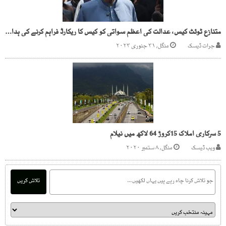
متنازع ٹوئٹ کیس، عدالت کی اعظم سواتی کو کیس کا ریکارڈ فراہم کرنے کی ہدایت
جرات ڈیسک
منگل, ۳۱ جنوری ۲۰۲۳
5 سرکاری املاک 15کروڑ 64 لاکھ میں نیلام
ویب ڈیسک
منگل, ۸ ستمبر ۲۰۲۰
تلاش کریں