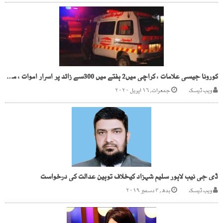
کورونا جیسی علامات ، کراچی میں2 ہفتے میں 300سے زائد پر اسرار اموات ، ماہرین پریشان
ویب ڈیسک
جمعرات, ۱۶ اپریل ۲۰۲۰
ڈی جی نیب لاہور سلیم شہزاد کیخلاف توہین عدالت کی درخواست
ویب ڈیسک
بدھ, ۴ دسمبر ۲۰۱۹