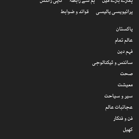
ہمارے بارے میں
ہم سے رابطہ
کاپی رائٹس
پرائیویسی پالیسی
قوائد و ضوابط
پاکستان
عالم تمام
فہم دین
سائنس و ٹیکنالوجی
صحت
معیشت
سیر و سیاحت
عجائبات عالم
فن و فنکار
کھیل