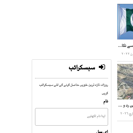
پاکستان کو معاشی بحران سے نکالنے کے لیے سعودی عرب میدان میں آگیا
سبسکرائب
روزانہ تازہ ترین خبریں حاصل کرنے کے لئے سبسکرائب
کریں
نام
ادارہ ترقیات، ماسٹر پلان میں رد و بدل پر تحقیقات کا دائرہ وسیع
ای میل