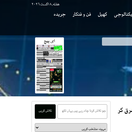
هفته, ۸ اگست ۲۰۲۶
کنالوجی
کھیل
فن و فنکار
جریدہ
ای پیج
رق کر
تلاش کریں