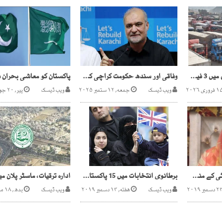
گڈز ٹرانسپورٹ کاکرایوں میں 3 فیصد اضافے کا اعلان
وفاقی اور سندھ حکومت کراچی کے حقوق کھا گئی،حافظ نعیم الرحمان
ویب ڈیسک
جمعه, ۱۲ ستمبر ۲۰۲۵
ویب ڈیسک
پیر, ۲۰ جون ۲۰۲۲
رانا ثنا اللہ کی اہلیہ ،بیٹی کے منجمد اکائونٹس کھولنے کی درخواست سماعت کیلئے مقرر
برطانوی انتخابات میں 15 پاکستانیوں سمیت 24 مسلم امیدواروں کی تاریخی فتح
ویب ڈیسک
هفته, ۱۴ دسمبر ۲۰۱۹
ویب ڈیسک
بدھ, ۱۸ مارچ ۲۰۲۶