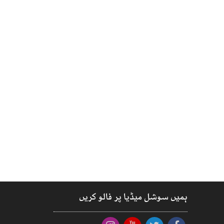
ہمیں سوشل میڈیا پر فالو کریں