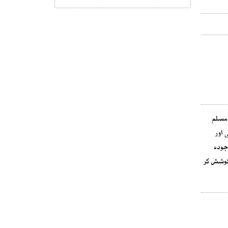
 مسلم
 اور
جودہ
 کوشش کر