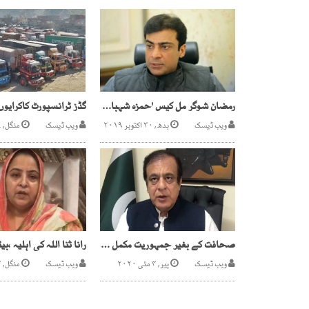
رمضان شوگر مل کیس 'حمزہ شہباز کے ریمانڈ میں مزید 14دن کی توسیع
ویب ڈیسک
بدھ, ۳۰ اکتوبر ۲۰۱۹
ویب ڈیسک
منگل, ۱۷ فروری ۲۰۲۶
صحافت کے بغیر جمہوریت مکمل نہیں ، یوم آزادیٔ صحافت پر سیاسی رہنماؤں کے پیغامات
ویب ڈیسک
پیر, ۴ مئی ۲۰۲۰
ویب ڈیسک
منگل, ۲۴ دسمبر ۲۰۱۹