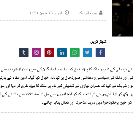
ویب ڈیسک
اتوار, ۲۶ جون ۲۰۲۲
شیئر کریں
نے تبدیلی کے نام پر ملک کا بیڑہ غرق کر دیا۔مسلم لیگ ن کے سربراہ نواز شریف سے
ی اور ملک کی سیاسی و معاشی صورتحال پر تبادلہ خیال کیا گیا۔ امیر مقام نے پارٹی
ز شریف نے کہا کہ عمران نیازی نے تبدیلی کے نام پر ملک کا بیڑہ غرق کر دیا اور مو
ھر رکھ کر کیا۔انہوں نے کہا کہ ملک کو اتحادیوں سے مل کر مشکلات سے نکالنے کی
کو خیبر پختونخوا میں مزید متحرک اور فعال بنایا جائے۔