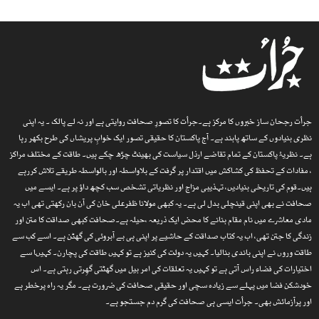
جرأت رجحان ساز خبروں کا مرکز ہے۔جرأت کا تصورِ صحافت روایتی ہے اور نہ لے پالک ۔ یہ اپنی
نظری بنیادوں کے ساتھ پابند ہے۔ آج پاکستان کا حقیقی تصور ایک خوابِ پریشاں کی طرح بکھر رہا
ہے۔ نظریۂ پاکستان کے تمام تقاضے ارذل سیاست کی بھینٹ چڑھ چکے ہیں۔ طاقت کے مختلف مراکز
، مفادات کے تحفظ کی کشاکش میں اقتدار پر گرفت کے بلاواسطہ اور بالواسطہ طریقے تلاش کررہے
ہیں۔قوم کی تاریخی بنیادیں، تہذیبی مزاج اور نظریاتی تشخص سب کچھ داؤ پر ہے۔ ایسے میں
صحافت نے بھی اپنی قینچلی بدل لی ہے۔ یہ کبھی مولانا ظفرعلی خان کی آن بان رکھتی تھی اب یہ
مادی معاشرے میں نام مقام بنانے کا محض ایک ذریعہ ،حیلہ ہے۔صحافت کبھی صداقت کا متن اور
زندگی کا جتن تھی، اب یہ کتاب صداقت کے حاشیے پر اپنی ہی بے آبروئی کی گھٹن ہے۔ اسے کب سے
طاقت وروں نے اپنی باندی بنالیا۔ کہیں یہ دولت کی کنیز ہے تو کہیں طاقت کی پچارن۔ کہیںا سے
اختیارات کی فضاء راس آتی ہے تو کہیں یہ تعلقات کی امر بیل میں گھٹتی گھِرتی رہتی ہے۔ اس
خودشکن فضا میں پہلے سے زیادہ سچی اور حقیقی صحافت کی ضرورت ہے۔ مگر یہ راہ پرخطر ہے
اور پرآزمائش بھی۔ جرأت ایسی ہی صحافت کی گرم دم جستجو ہے۔