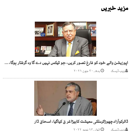
مزید خبریں
اپوزیشن والے خود کو فارغ تصور کریں، جو ٹیکس نہیں دے گا وہ گرفتار ہوگا، وزیرخزانہ
ویب ڈیسک
بدھ, ۳۰ جون ۲۰۲۱
ڈالرکوآزادچھوڑکرملکی معیشت کابیڑاغر ق کیاگیا، اسحاق ڈار
ویب ڈیسک
اتوار, ۱۳ نومبر ۲۰۲۲