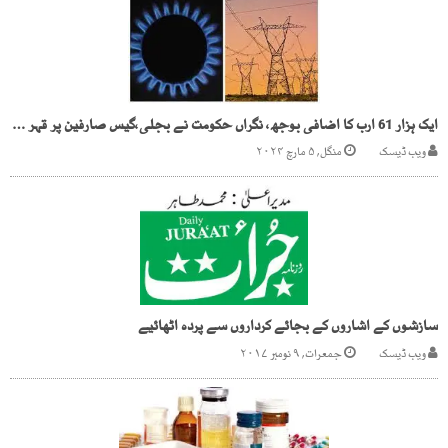
ایک ہزار 61 ارب کا اضافی بوجھ، نگراں حکومت نے بجلی،گیس صارفین پر قہر ڈھادیا
ویب ڈیسک
منگل, ۵ مارچ ۲۰۲۴
سازشوں کے اشاروں کے بجائے کرداروں سے پردہ اٹھائیے
ویب ڈیسک
جمعرات, ۹ نومبر ۲۰۱۷