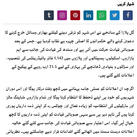
شیئر کریں
گل پلازا کے سانحے نے اس شہر کو ترقی دینے کیلئے بھاری وسائل خرچ کرنے کا
دعویٰ کرنے والے حکمرانوں کا اصلی چہرہ بے نقاب کردیا ہے، جس کے بعد
صوبائی قیادت حرکت میں آئی ہے اور سندھ کی قیادت کی جانب سے اہم
بازاروں، اسکولوں، ہسپتالوں اور پلازوں میں 1,142 فائر ہائیڈرینٹس کی تنصیب،
اور سڑکوں و بنیادی ڈھانچے کی بہتری کے لیے 21.5 ارب روپے کے پیکیج کے
اعلانات کئے گئے ہیں،
اگرچہ ان اعلانات کو عملی جامہ پہنانے میں کچھ وقت درکار ہوگا اور اس دوران
شہریوں کو خود ہی اپنے تحفظ کا انتظام کرنا ہوگا اور تمام بازاروں ،شاپنگ مالز
اور مارکیٹوں کی انتظامیہ کو زیادہ فعال اور چوکس رہ کر اپنی ذمہ داریاں پوری
کرنا ہوں گی تاہم دیر ہی سے سہی صوبائی قیادت کو اپنی ذمہ داریوں کا کچھ
خیال آہی گیا۔ اس اعتبار سے صوبائی قیادت کی جانب سے کئے گئے حالیہ
اعلانات درست سمت میں اٹھائے گئے اقدامات قرار دیے جاسکتے ہیں۔ نظریاتی