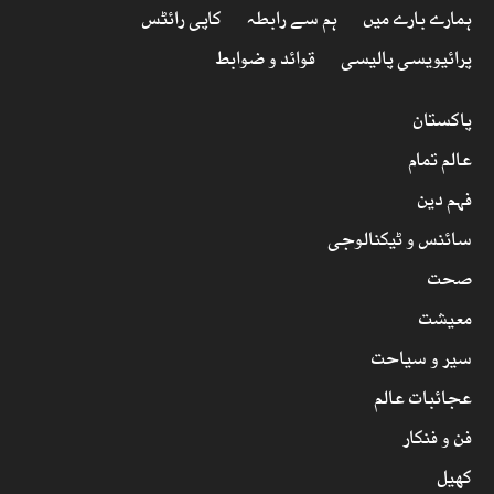
ہمارے بارے میں
ہم سے رابطہ
کاپی رائٹس
پرائیویسی پالیسی
قوائد و ضوابط
پاکستان
عالم تمام
فہم دین
سائنس و ٹیکنالوجی
صحت
معیشت
سیر و سیاحت
عجائبات عالم
فن و فنکار
کھیل