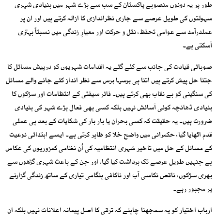
طور پر یہ دونوں منصوبے پاکستان کے سب سے بڑے شہر میں بنیادی شہری
سہولتوں کی طویل عرصے سے جاری نظراندازی کا ازالہ کرتے ہیں اور ان پر
عملدرآمد سے عوامی تحفظ، نقل و حرکت اور معیارِ زندگی میں نسبتاً بہتری
آسکتی ہے۔
صوبائی قیادت کی جانب سے کئے گئے یہ اقدامات شہریوں کو درپیش مسائل کا
جتنا حل پیش کرتے ہیں اتنا ہی برسہا برس سے نظر انداز کئے جانے والے مسائل
کی سنگینی کو بے نقاب بھی کرتے ہیں۔ فائر سیفٹی کے انتظامات اور سڑکوں کا
بنیادی ڈھانچہ کوئی آسائش نہیں بلکہ کسی بھی فعال بڑے شہر کی بنیادی
ضرورت ہیں۔ یہ حقیقت کہ کسی بحران یا بار بار کی شکایات کے بعد ہی عملی
قدم اٹھایا گیا، حکمرانی میں واضح خلا کو ظاہر کرتی ہے۔ ایسے ابتدائی نوعیت
کے مسائل کے حل میں تاخیر شہری انتظامیہ کی اُن نظامی کمزوریوں کی عکاس
ہے جنہیں طویل عرصے تک برداشت کیا گیا، اور جن کے باعث شہری گڑھوں سے
بھری سڑکوں، ناقص نکاسی آب اور ناکافی ہنگامی تیاری کے ساتھ زندگی گزارنے
پر مجبور رہے۔
ارباب اختیار کو یہ سمجھنا چاہئے کہ ترقی کا اصل پیمانہ اعلانات نہیں بلکہ ان