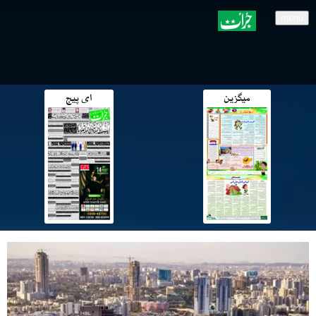
menu
میگزین
ای پیج