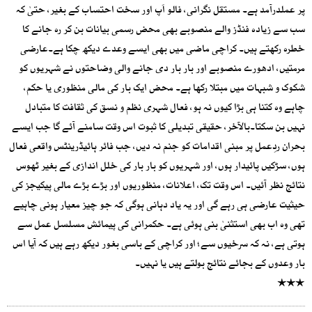
پر عملدرآمد ہے۔ مستقل نگرانی، فالو اَپ اور سخت احتساب کے بغیر، حتیٰ کہ
سب سے زیادہ فنڈز والے منصوبے بھی محض رسمی بیانات بن کر رہ جانے کا
خطرہ رکھتے ہیں۔ کراچی ماضی میں بھی ایسے وعدے دیکھ چکا ہے۔عارضی
مرمتیں، ادھورے منصوبے اور بار بار دی جانے والی وضاحتوں نے شہریوں کو
شکوک و شبہات میں مبتلا رکھا ہے۔ محض ایک بار کی مالی منظوری یا حکم،
چاہے وہ کتنا ہی بڑا کیوں نہ ہو، فعال شہری نظم و نسق کی ثقافت کا متبادل
نہیں بن سکتا۔بالآخر، حقیقی تبدیلی کا ثبوت اس وقت سامنے آئے گا جب ایسے
بحران ردِعمل پر مبنی اقدامات کو جنم نہ دیں، جب فائر ہائیڈرینٹس واقعی فعال
ہوں، سڑکیں پائیدار ہوں، اور شہریوں کو بار بار کی خلل اندازی کے بغیر ٹھوس
نتائج نظر آئیں۔ اس وقت تک، اعلانات، منظوریوں اور بڑے بڑے مالی پیکیجز کی
حیثیت عارضی ہی رہے گی اور یہ یاد دہانی ہوگی کہ جو چیز معیار ہونی چاہیے
تھی وہ اب بھی استثنیٰ بنی ہوئی ہے۔ حکمرانی کی پیمائش مسلسل عمل سے
ہوتی ہے، نہ کہ سرخیوں سے؛ اور کراچی کے باسی بغور دیکھ رہے ہیں کہ آیا اس
بار وعدوں کے بجائے نتائج بولتے ہیں یا نہیں۔
٭٭٭