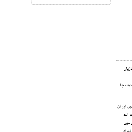
بوگیوں کے پرخچے اڑ گئے، قریبی عمارتوں اور گھروں کے شیشے ٹوٹ گئے اور آس پاس پارک کی گئی کم و بیش 10 گاڑیاں
طرف جا
ں اور ان
ساں ادارے ‘اے
 میں
بڑے پیمانے پر جانی نقصان ہوا ہے، ایک سینیٔر سرکاری اہلکار نے تصدیق کی ہے کہ چمن پھاٹک کے قریب ہونے والے اس بزدلانہ حملے میں کم از کم 30 افراد