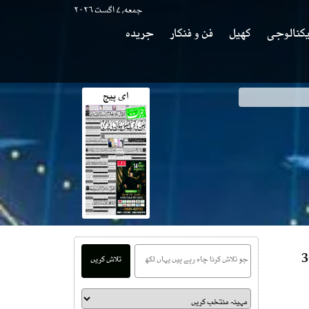
جمعه, ۷ اگست ۲۰۲۶
کنالوجی
کھیل
فن و فنکار
جریدہ
ای پیج
ایف سی اہلکاروں سمیت 30
تلاش کریں