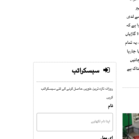
بر
سے لدی
ا ہے کہ
دھماکہ اس قدر شدید تھا کہ ٹرین کی بوگیوں کے پرخچے اڑ گئے، قریبی عمارتوں اور گھروں کے شیشے ٹوٹ گئے اور آس پاس پارک کی گئی کم و بیش 10 گاڑیاں
یہ تمام
 جارہا
انیں
ناک ہے
سبسکرائب
روزانہ تازہ ترین خبریں حاصل کرنے کے لئے سبسکرائب
کریں
نام
ای میل