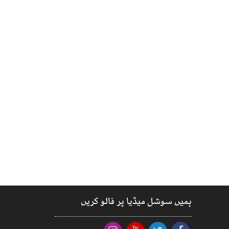
ہمیں سوشل میڈیا پر فالو کریں