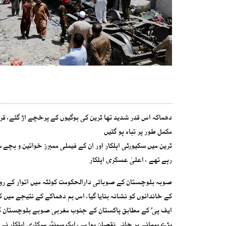
مکمل طور پر تباہ ہو گئیں
ٹرین میں سکیورٹی اہلکار اور ان کے فیملی ممبرز خواتین و بچے
رہے تھے ، اعلیٰ عسکری اہلکار
صوبہ بلوچستان کے صوبائی دارالحکومت کوئٹہ میں اتوار کے روز
ایف پی’ کے مطابق پاکستان کے جنوب مغربی صوبے بلوچستان کے دا