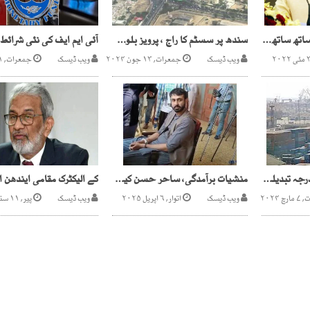
بھارت ،جرائم، سیاست ساتھ ساتھ، نریندر مودی کابینہ 42 فیصد وزرا کیخلاف مقدمات کا انکشاف
سندھ پر سسٹم کا راج ، پرویز بلوچ کو ادارہ ترقیات و ایس ڈی اے میں ڈی جی کا اختیار
ویب ڈیسک
جمعرات, ۱۳ جون ۲۰۲۴
ویب ڈیسک
جمعرات, ۲۱ مئی ۲۰۲۶
پورٹ قاسم، پلاٹوں کی درجہ تبدیلی سے 13ارب کا نقصان
منشیات برآمدگی، ساحر حسن کیخلاف چالان پیش کرنے کا حکم
 ۲۰۲۴
ویب ڈیسک
اتوار, ۶ اپریل ۲۰۲۵
ویب ڈیسک
پیر, ۱۱ ستمبر ۲۰۲۳