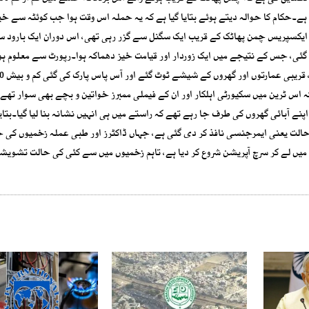
یوں کی تعداد 50 سے تجاوز کر گئی ہے۔حکام کا حوالہ دیتے ہوئے بتایا گیا ہے کہ یہ حملہ اس وقت ہوا جب کوئٹہ سے خی
 ایکسپریس چمن پھاٹک کے قریب ایک سگنل سے گزر رہی تھی، اس دوران ایک بارود 
را گئی، جس کے نتیجے میں ایک زوردار اور قیامت خیز دھماکہ ہوا۔رپورٹ سے معلوم ہو
کہ اس ٹرین میں سکیورٹی اہلکار اور ان کے فیملی ممبرز خواتین و بچے بھی سوار تھے، 
نے آبائی گھروں کی طرف جا رہے تھے کہ راستے میں ہی انہیں نشانہ بنا لیا گیا۔بتایا
ی حالت یعنی ایمرجنسی نافذ کر دی گئی ہے، جہاں ڈاکٹرز اور طبی عملہ زخمیوں کی ج
میں لے کر سرچ آپریشن شروع کر دیا ہے، تاہم زخمیوں میں سے کئی کی حالت تشویش