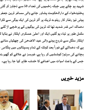
شہید ہو چکے ہیں جبکہ زخم
پختونخواہ کے دارالحکومت پشاور جانے والی مسافر ٹرین جعفر
ہوئی تیز رفتار کار ریلوے ٹریک پر آکر ٹرین کی ایک بوگی سے ٹک
مکمل طور پر تباہ ہو گئیں،ایک اور اعلیٰ عسکری اہلکار نے بتایا 
اہلکار منگل سے شروع ہونے والی عید الاضحیٰ کی چھٹیاں منانے اپ
ہے کہ دھماکے کے فوراً بعد کوئٹہ کے تمام ہسپتالوں میں ہنگام
بچانے کی سرتوڑ کوششیں کر رہا ہے، فورسز نے علاقے کو گھیرے 
جس کے باعث اموات میں اضافے کا خدشہ ظاہر کیا جا رہا ہے۔
مزید خبریں