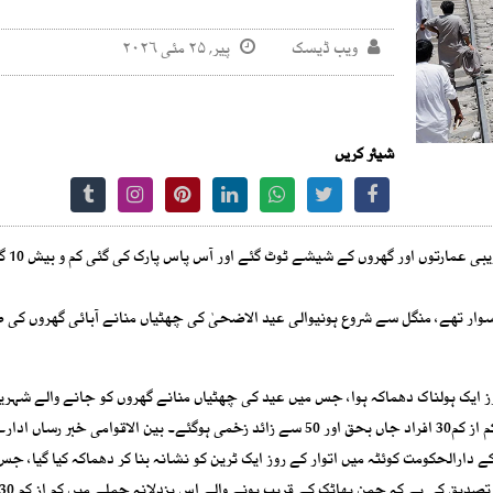
ویب ڈیسک
پیر, ۲۵ مئی ۲۰۲۶
شیئر کریں
دھماکہ اس قدر شدید تھا ٹرین کی 
 سوار تھے، منگل سے شروع ہونیوالی عید الاضحیٰ کی چھٹیاں منانے آبائی گھروں کی 
 ایک ہولناک دھماکہ ہوا، جس میں عید کی چھٹیاں منانے گھروں کو جانے والے شہریو
کے خاندانوں کو نشانہ بنایا گیا، اس بم دھماکے کے نتیجے میں کم از کم30 افراد جاں بحق اور 50 سے زائد زخمی ہوگئے۔ بین الاقوامی خبر ر
رالحکومت کوئٹہ میں اتوار کے روز ایک ٹرین کو نشانہ بنا کر دھماکہ کیا گیا، جس