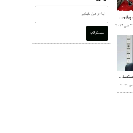
آئی ایم ایف کی نئی شرائط، پیٹرول اور گیس مزید مہنگی ہونے کا خدشہ
سبسکرائب
کے الیکٹرک مقامی ایندھن استعمال کرکے سستی بجلی پیدا کرے، نگراں وزیراعلیٰ سندھ