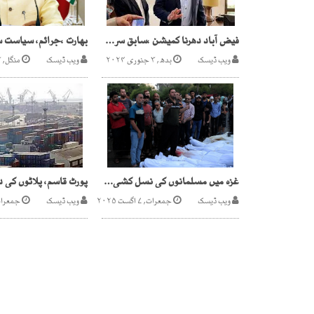
فیض آباد دھرنا کمیشن ،سابق سربراہ آئی ایس آئی کی پیشی کا امکان
ویب ڈیسک
بدھ, ۳ جنوری ۲۰۲۴
ویب ڈیسک
منگل, ۳ مئی ۲۰۲۲
غزہ میں مسلمانوں کی نسل کشی بدستور جاری ، 43 مسلمان شہید
ویب ڈیسک
جمعرات, ۷ اگست ۲۰۲۵
ویب ڈیسک
جمعرات, ۷ مارچ