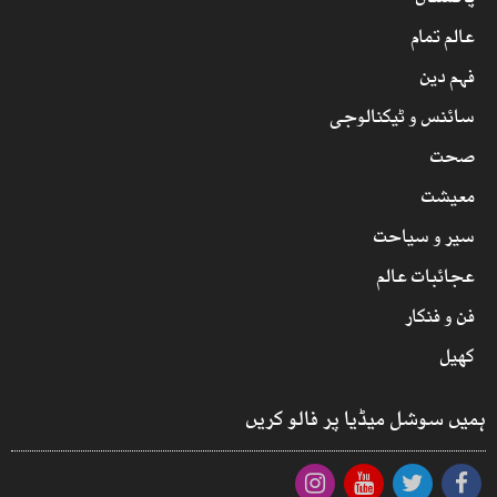
پاکستان
عالم تمام
فہم دین
سائنس و ٹیکنالوجی
صحت
معیشت
سیر و سیاحت
عجائبات عالم
فن و فنکار
کھیل
ہمیں سوشل میڈیا پر فالو کریں