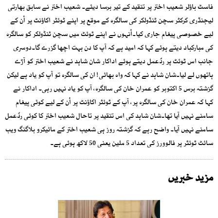
فاسٹ باؤلر شعیب اختر پر تنقید کے تیر برسا دیئے۔ شعیب اختر نے سابق بھارتی
لیجنڈری کرکٹر سچن ٹنڈولکر کی سالگرہ کے موقع پر اپنے ٹوئٹر اکاؤنٹ پر اْن کے
لیے خصوصی پیغام جاری کیا۔اْنہوں نے اپنے ٹوئٹ میں سچن ٹنڈولکر کو سالگرہ
کی مبارکباد دیتے ہوئے کہا کہ امید ہے کہ آپ کا دن بہت اچھا گزرے گا۔دوسری
جانب اس ٹوئٹ پر ردّعمل دیتے ہوئے اداکار شان شاہد نے شعیب اختر کو آڑے
ہاتھوں لے لیا۔شان شاہد نے کہا کہ واہ بھائی! ان کی سالگرہ تو آپ کو یاد ہے لیکن
گزشتہ برس 5 اکتوبر کو عمران خان کی سالگرہ، آپ کو یاد نہیں رہی۔ اداکار نے
کہا کہ عمران خان کی سالگرہ پر، آپ کے ٹوئٹر اکاؤنٹ پر اْن کے لیے کوئی پیغام
سامنے نہیں آیا تھا۔شان شاہد کی اس تنقید پر تاحال شعیب اختر کا کوئی ردّعمل
سامنے نہیں آیا۔ واضح رہے کہ گزشتہ روز ہی شعیب اختر کے مائیکرو بلاگنگ ویب
سائٹ ٹوئٹر پر فالوورز کی تعداد 5 ملین یعنی 50 لاکھ ہوئی ہے۔
مزید خبریں