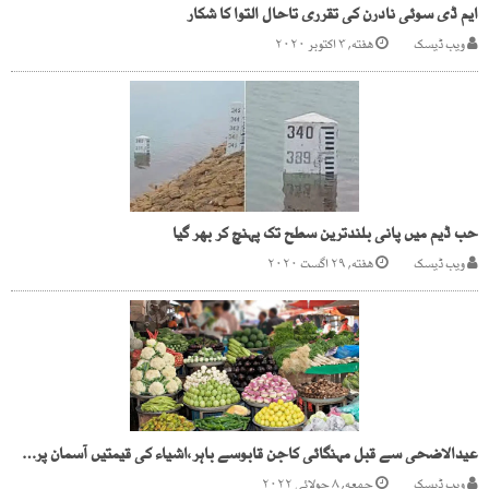
ایم ڈی سوئی نادرن کی تقرری تاحال التوا کا شکار
ویب ڈیسک
هفته, ۳ اکتوبر ۲۰۲۰
حب ڈیم میں پانی بلندترین سطح تک پہنچ کر بھر گیا
ویب ڈیسک
هفته, ۲۹ اگست ۲۰۲۰
عیدالاضحی سے قبل مہنگائی کاجن قابوسے باہر،اشیاء کی قیمتیں آسمان پرجاپہنچیں
ویب ڈیسک
جمعه, ۸ جولائی ۲۰۲۲