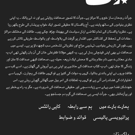
جرأت رجحان ساز خبروں کا مرکز ہے۔جرأت کا تصورِ صحافت روایتی ہے اور نہ لے پالک ۔ یہ اپنی
نظری بنیادوں کے ساتھ پابند ہے۔ آج پاکستان کا حقیقی تصور ایک خوابِ پریشاں کی طرح بکھر رہا
ہے۔ نظریۂ پاکستان کے تمام تقاضے ارذل سیاست کی بھینٹ چڑھ چکے ہیں۔ طاقت کے مختلف مراکز
، مفادات کے تحفظ کی کشاکش میں اقتدار پر گرفت کے بلاواسطہ اور بالواسطہ طریقے تلاش کررہے
ہیں۔قوم کی تاریخی بنیادیں، تہذیبی مزاج اور نظریاتی تشخص سب کچھ داؤ پر ہے۔ ایسے میں
صحافت نے بھی اپنی قینچلی بدل لی ہے۔ یہ کبھی مولانا ظفرعلی خان کی آن بان رکھتی تھی اب یہ
مادی معاشرے میں نام مقام بنانے کا محض ایک ذریعہ ،حیلہ ہے۔صحافت کبھی صداقت کا متن اور
زندگی کا جتن تھی، اب یہ کتاب صداقت کے حاشیے پر اپنی ہی بے آبروئی کی گھٹن ہے۔ اسے کب سے
طاقت وروں نے اپنی باندی بنالیا۔ کہیں یہ دولت کی کنیز ہے تو کہیں طاقت کی پچارن۔ کہیںا سے
اختیارات کی فضاء راس آتی ہے تو کہیں یہ تعلقات کی امر بیل میں گھٹتی گھِرتی رہتی ہے۔ اس
خودشکن فضا میں پہلے سے زیادہ سچی اور حقیقی صحافت کی ضرورت ہے۔ مگر یہ راہ پرخطر ہے
اور پرآزمائش بھی۔ جرأت ایسی ہی صحافت کی گرم دم جستجو ہے۔
ہمارے بارے میں
ہم سے رابطہ
کاپی رائٹس
پرائیویسی پالیسی
قوائد و ضوابط