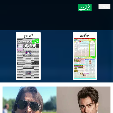
menu
میگزین
ای پیج