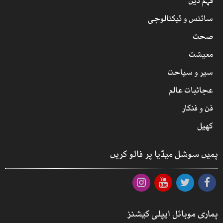
فہم دین
سائنس و ٹیکنالوجی
صحت
معیشت
سیر و سیاحت
عجائبات عالم
فن و فنکار
کھیل
ہمیں سوشل میڈیا پر فالو کریں
ہماری موبائل ایپلی کیشنز