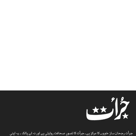
جرأت رجحان ساز خبروں کا مرکز ہے۔جرأت کا تصورِ صحافت روایتی ہے اور نہ لے پالک ۔ یہ اپنی