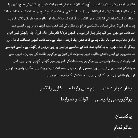
نظری بنیادوں کے ساتھ پابند ہے۔ آج پاکستان کا حقیقی تصور ایک خوابِ پریشاں کی طرح بکھر رہا
ہے۔ نظریۂ پاکستان کے تمام تقاضے ارذل سیاست کی بھینٹ چڑھ چکے ہیں۔ طاقت کے مختلف مراکز
، مفادات کے تحفظ کی کشاکش میں اقتدار پر گرفت کے بلاواسطہ اور بالواسطہ طریقے تلاش کررہے
ہیں۔قوم کی تاریخی بنیادیں، تہذیبی مزاج اور نظریاتی تشخص سب کچھ داؤ پر ہے۔ ایسے میں
صحافت نے بھی اپنی قینچلی بدل لی ہے۔ یہ کبھی مولانا ظفرعلی خان کی آن بان رکھتی تھی اب یہ
مادی معاشرے میں نام مقام بنانے کا محض ایک ذریعہ ،حیلہ ہے۔صحافت کبھی صداقت کا متن اور
زندگی کا جتن تھی، اب یہ کتاب صداقت کے حاشیے پر اپنی ہی بے آبروئی کی گھٹن ہے۔ اسے کب سے
طاقت وروں نے اپنی باندی بنالیا۔ کہیں یہ دولت کی کنیز ہے تو کہیں طاقت کی پچارن۔ کہیںا سے
اختیارات کی فضاء راس آتی ہے تو کہیں یہ تعلقات کی امر بیل میں گھٹتی گھِرتی رہتی ہے۔ اس
خودشکن فضا میں پہلے سے زیادہ سچی اور حقیقی صحافت کی ضرورت ہے۔ مگر یہ راہ پرخطر ہے
اور پرآزمائش بھی۔ جرأت ایسی ہی صحافت کی گرم دم جستجو ہے۔
ہمارے بارے میں
ہم سے رابطہ
کاپی رائٹس
پرائیویسی پالیسی
قوائد و ضوابط
پاکستان
عالم تمام