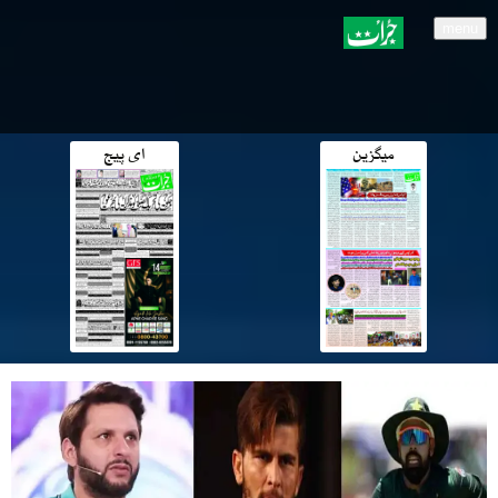
menu
میگزین
ای پیج