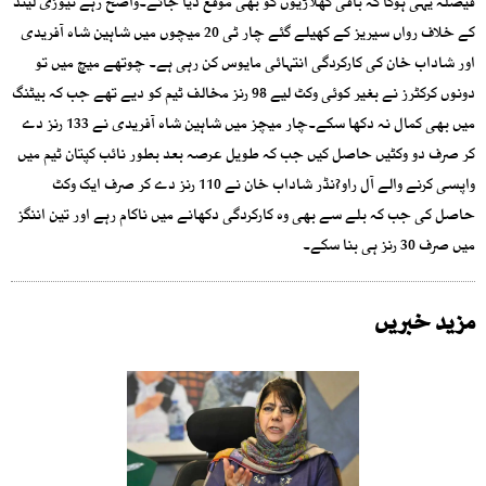
فیصلہ یہی ہوگا کہ باقی کھلاڑیوں کو بھی موقع دیا جائے۔واضح رہے نیوزی لینڈ
کے خلاف رواں سیریز کے کھیلے گئے چار ٹی 20 میچوں میں شاہین شاہ آفریدی
اور شاداب خان کی کارکردگی انتہائی مایوس کن رہی ہے۔ چوتھے میچ میں تو
دونوں کرکٹرز نے بغیر کوئی وکٹ لیے 98 رنز مخالف ٹیم کو دیے تھے جب کہ بیٹنگ
میں بھی کمال نہ دکھا سکے۔چار میچز میں شاہین شاہ آفریدی نے 133 رنز دے
کر صرف دو وکٹیں حاصل کیں جب کہ طویل عرصہ بعد بطور نائب کپتان ٹیم میں
واپسی کرنے والے آل راو?نڈر شاداب خان نے 110 رنز دے کر صرف ایک وکٹ
حاصل کی جب کہ بلے سے بھی وہ کارکردگی دکھانے میں ناکام رہے اور تین اننگز
میں صرف 30 رنز ہی بنا سکے۔
مزید خبریں