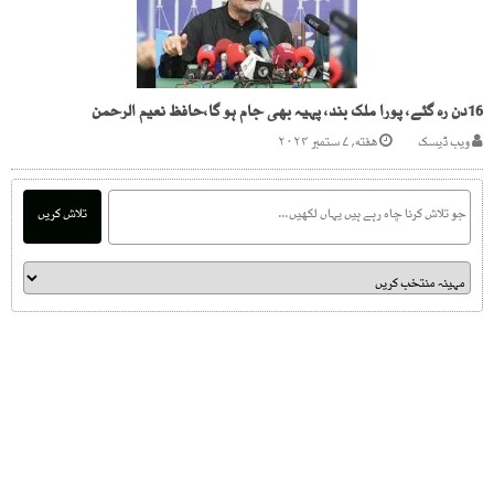
16دن رہ گئے، پورا ملک بند، پہیہ بھی جام ہو گا،حافظ نعیم الرحمن
ویب ڈیسک
هفته, ۷ ستمبر ۲۰۲۴
تلاش کریں