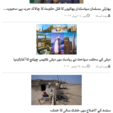
بھارتی مسلمان سیاستدان بھائیوں کا قتل حکومت کا چالاک حربہ ہے: محبوبہ مفتی
ویب ڈیسک
پیر, ۱۷ اپریل ۲۰۲۳
دبئی کے محکمہ سیاحت نے ریاست میں دبئی فٹنیس چیلنج کا آغازکردیا
ویب ڈیسک
بدھ, ۲۵ نومبر ۲۰۲۰
سندھ کے 7اضلاع میں خشک سالی کا خدشہ