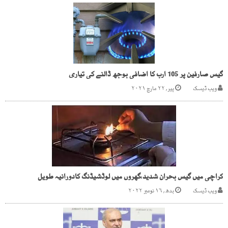
گیس صارفین پر 105 ارب کا اضافی بوجھ ڈالنے کی تیاری
ویب ڈیسک
پیر, ۲۲ مارچ ۲۰۲۱
کراچی میں گیس بحران شدید،گھروں میں لوڈشیڈنگ کادورانیہ طویل
ویب ڈیسک
بدھ, ۱۶ نومبر ۲۰۲۲