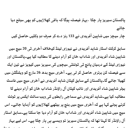
پاکستان سیریز ہار چکا ، بہتر فیصلہ ہوگا کہ باقی کھلاڑیوں کو بھی موقع دیا
جائے
چار میچز میں شاہین آفریدی نے 133 رنز دے کر صرف دو وکٹیں حاصل کیں
سابق کرکٹ اسٹار شاہد آفریدی نے نیوزی لینڈ کیخلاف آخری ٹی 20 میچ میں
شاہین شاہ آفریدی اور شاداب خان کو آرام دینے کا مطالبہ کیا ہے۔پاکستان اور
نیوزی لینڈ کے درمیان پانچ ٹی ٹوئنٹی میچوں کی سیریز میں کیویز نے تین ایک
سے فیصلہ کن برتری حاصل کر لی ہے۔ آخری میچ بدھ 26 مارچ کو ویلنگٹن میں
کھیلا جائے گا۔پاکستان کے سابق کپتان شاہد آفریدی نے آخری میچ میں فاسٹ
بولر شاہین شاہ آفریدی اور نائب کپتان آل راؤنڈر شاداب خان کو آرام دینے کا
مطالبہ کیا ہے۔شاہد آفریدی نے سماجی رابطوں کی ویب سائٹ ایکس پر ٹوئٹ
کرتے ہوئے کہا ہے کہ آخری میچ میں بنچ پر بیٹھے کھلاڑیوں کو آزمایا جائے۔ اس
میچ میں شاہین شاہ آفریدی اور شاداب خان کو آرام دیا جا سکتا ہے۔سابق اسٹار
آل راؤنڈر کا کہنا تھا کہ پاکستان سیریز تو ویسے ہی ہار چکا ہے۔ اس لیے بہتر