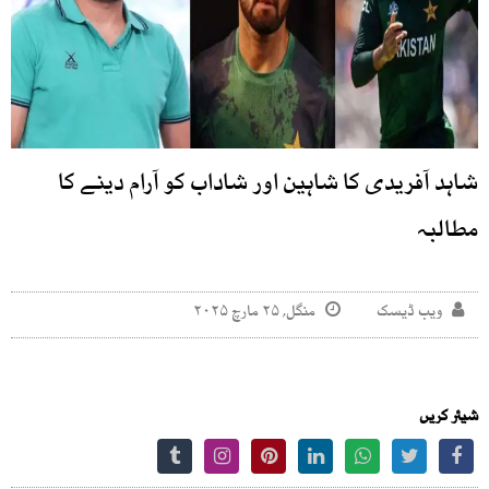
شاہد آفریدی کا شاہین اور شاداب کو آرام دینے کا
مطالبہ
ویب ڈیسک
منگل, ۲۵ مارچ ۲۰۲۵
شیئر کریں