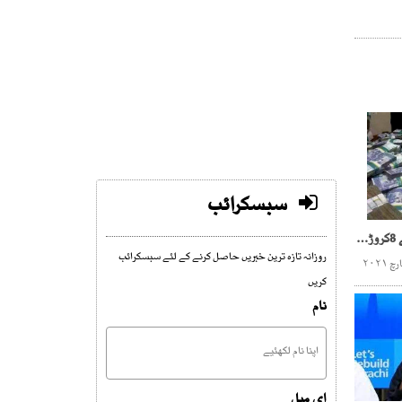
سبسکرائب
لاڑکانہ کے فوڈ سپروائزر نے 8کروڑ کی رقم واپس کردی
روزانہ تازہ ترین خبریں حاصل کرنے کے لئے سبسکرائب
کریں
نام
ای میل