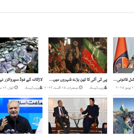
فیض حمید کا کورٹ مارشل قانونی اور عدالتی عمل ہے ،قیاس آرائیوں سے گریزکریں ،ترجمان پاک فوج
پی ٹی آئی کا تین بڑے شہروں میں جلسے کرنے کا اعلان
ویب ڈیسک
جمعرات, ۱۵ اگست ۲۰۲۴
ویب ڈیسک
اتوار, ۱۴ مارچ ۲۰۲۱