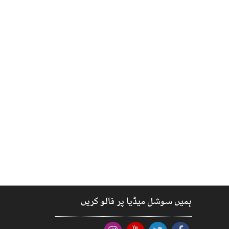
ہمیں سوشل میڈیا پر فالو کریں