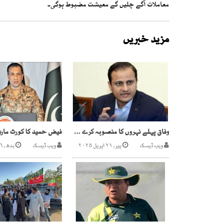
معاملات آگے چلیں گے معیشت مضبوط ہوگی۔
مزید خبریں
وفاق پہلے نہروں کا منصوبہ کرے ، پھر مذاکرات کریں گے ، میئرکراچی
ویب ڈیسک
پیر, ۲۱ اپریل ۲۰۲۵
ویب ڈیسک
بدھ, ۲۶ نومبر ۲۰۲۵