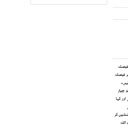
فیصلہ
ر فیصلہ
کہی۔
 چیئر
اور کہا
ششیں کر
اللہ