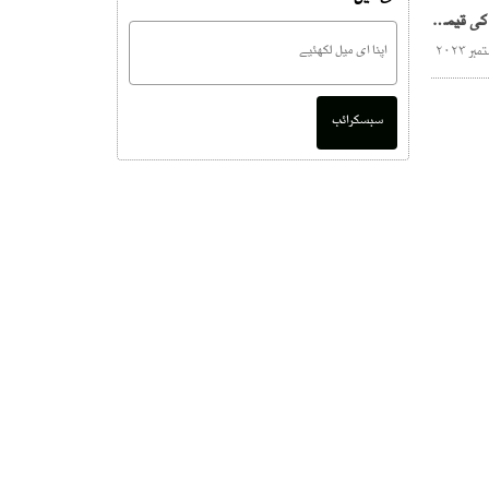
ڈالر میں کمی کا اثر پیٹرول کی قیمت پر آنا چاہئے، حافظ نعیم الرحمن
سبسکرائب