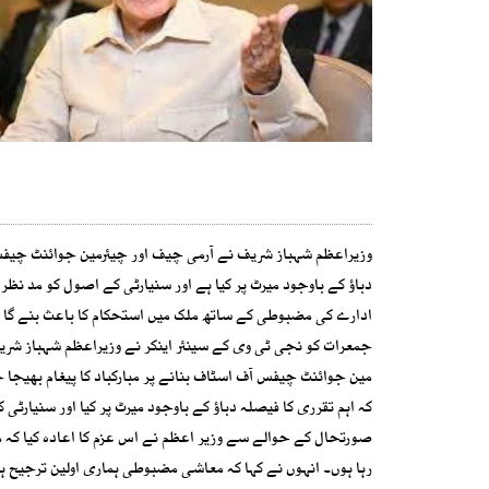
وزیراعظم شہباز شریف نے آرمی چیف اور چیئرمین جوائنٹ چیفس آ
دباؤ کے باوجود میرٹ پر کیا ہے اور سنیارٹی کے اصول کو مد نظر
ادارے کی مضبوطی کے ساتھ ملک میں استحکام کا باعث بنے گا ۔ 
جمعرات کو نجی ٹی وی کے سینئر اینکر نے وزیراعظم شہباز شریف
مین جوائنٹ چیفس آف اسٹاف بنانے پر مبارکباد کا پیغام بھیجا
کہ اہم تقرری کا فیصلہ دباؤ کے باوجود میرٹ پر کیا اور سنیارٹ
صورتحال کے حوالے سے وزیر اعظم نے اس عزم کا اعادہ کیا کہ م
رہا ہوں۔ انہوں نے کہا کہ معاشی مضبوطی ہماری اولین ترجیح ہے