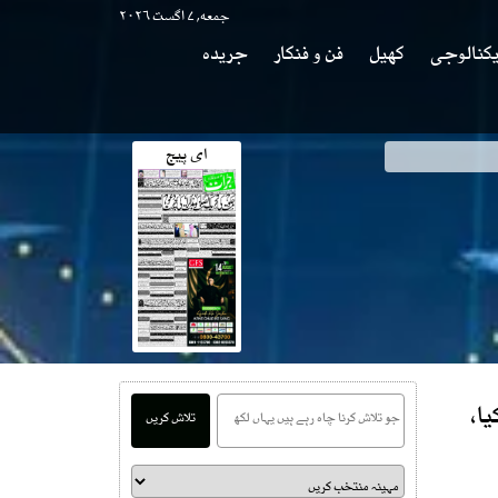
جمعه, ۷ اگست ۲۰۲۶
کنالوجی
کھیل
فن و فنکار
جریدہ
ای پیج
ا،
تلاش کریں