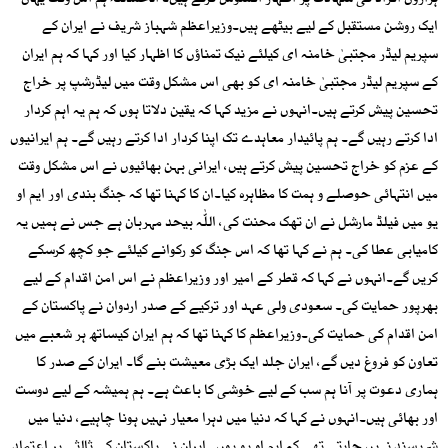
ہزاروں افراد کی شہادت پر اظہار افسوس کرتے ہیں۔ الحمدللّٰہ ہم اس وقت یہاں
ایک روشن مستقبل کے لیے بیٹھے ہیں۔وزیراعظم شہباز شریف نے ایران کے
سپریم لیڈر مجتبیٰ خامنہ ای کیلئے نیک تمناؤں کا اظہار کیا اور کہا کہ ہم ایران
کے سپریم لیڈر مجتبیٰ خامنہ ای کو بھی اس مشکل وقت میں لیڈرشپ پر خراج
تحسین پیش کرتے ہیں۔انہوں نے مزید کہا کہ یقین دلاتا ہوں کہ ہم یہ اہم کردار
ادا کرتے رہیں گے۔ ہم پائیدار معاہدے تک اپنا کردار ادا کرتے رہیں گے۔ ہم ایرانیوں
کے عزم کو خراج تحسین پیش کرتے ہیں، ایرانی بہن بھائیوں نے اس مشکل وقت
میں انتہائی حوصلے و ہمت کا مظاہرہ کیا۔ان کا کہنا تھا کہ جنگ بندی اور ایم او
یو میں فیلڈ مارشل نے ان تھک محنت کی، اللّٰہ بیحد مہربان ہے جس نے ہمیں یہ
کامیابی عطا کی۔ ہم نے کہا تھا کہ اس جنگ کو رکوانے کیلئے جو کچھ کرسکے
کریں گے۔انہوں نے کہا کہ قطر کے امیر اور وزیراعظم نے اس امن اقدام کے لیے
بھرپور حمایت کی۔ سعودی ولی عہد اور ترکیے کے صدر اردوان نے پاکستان کے
امن اقدام کی حمایت کی۔وزیراعظم کا کہنا تھا کہ ہم ایران کیساتھ ہر شعبے میں
تعاون کو فروغ دیں گے، ایران جلد ایک بڑی معیشت بنے گا۔ ایران کے صدر کا
ہماری دعوت پر آنا ہم سب کے لیے خوشی کا باعث ہے۔ ہم ہمیشہ کے لیے دوست
اور بھائی ہیں۔انہوں نے کہا کہ دنیا میں دہرا معیار نہیں ہونا چاہیے، دنیا میں