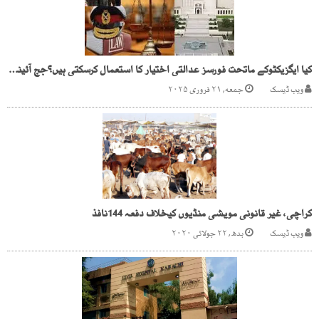
کیا ایگزیکٹوکے ماتحت فورسز عدالتی اختیار کا استعمال کرسکتی ہیں؟جج آئینی بینچ
ویب ڈیسک
جمعه, ۲۱ فروری ۲۰۲۵
کراچی، غیر قانونی مویشی منڈیوں کیخلاف دفعہ 144نافذ
ویب ڈیسک
بدھ, ۲۲ جولائی ۲۰۲۰