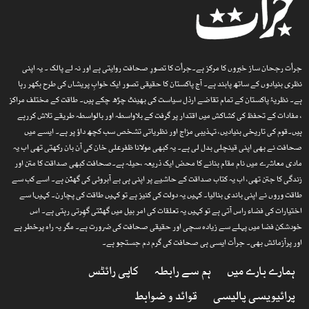
جرأت رجحان ساز خبروں کا مرکز ہے۔جرأت کا تصورِ صحافت روایتی ہے اور نہ لے پالک ۔ یہ اپنی
نظری بنیادوں کے ساتھ پابند ہے۔ آج پاکستان کا حقیقی تصور ایک خوابِ پریشاں کی طرح بکھر رہا
ہے۔ نظریۂ پاکستان کے تمام تقاضے ارذل سیاست کی بھینٹ چڑھ چکے ہیں۔ طاقت کے مختلف مراکز
، مفادات کے تحفظ کی کشاکش میں اقتدار پر گرفت کے بلاواسطہ اور بالواسطہ طریقے تلاش کررہے
ہیں۔قوم کی تاریخی بنیادیں، تہذیبی مزاج اور نظریاتی تشخص سب کچھ داؤ پر ہے۔ ایسے میں
صحافت نے بھی اپنی قینچلی بدل لی ہے۔ یہ کبھی مولانا ظفرعلی خان کی آن بان رکھتی تھی اب یہ
مادی معاشرے میں نام مقام بنانے کا محض ایک ذریعہ ،حیلہ ہے۔صحافت کبھی صداقت کا متن اور
زندگی کا جتن تھی، اب یہ کتاب صداقت کے حاشیے پر اپنی ہی بے آبروئی کی گھٹن ہے۔ اسے کب سے
طاقت وروں نے اپنی باندی بنالیا۔ کہیں یہ دولت کی کنیز ہے تو کہیں طاقت کی پچارن۔ کہیںا سے
اختیارات کی فضاء راس آتی ہے تو کہیں یہ تعلقات کی امر بیل میں گھٹتی گھِرتی رہتی ہے۔ اس
خودشکن فضا میں پہلے سے زیادہ سچی اور حقیقی صحافت کی ضرورت ہے۔ مگر یہ راہ پرخطر ہے
اور پرآزمائش بھی۔ جرأت ایسی ہی صحافت کی گرم دم جستجو ہے۔
ہمارے بارے میں
ہم سے رابطہ
کاپی رائٹس
پرائیویسی پالیسی
قوائد و ضوابط