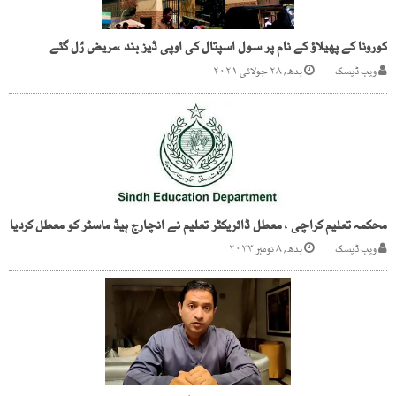
کورونا کے پھیلاؤ کے نام پر سول اسپتال کی اوپی ڈیز بند ،مریض رُل گئے
ویب ڈیسک
بدھ, ۲۸ جولائی ۲۰۲۱
محکمہ تعلیم کراچی ، معطل ڈائریکٹر تعلیم نے انچارج ہیڈ ماسٹر کو معطل کردیا
ویب ڈیسک
بدھ, ۸ نومبر ۲۰۲۳