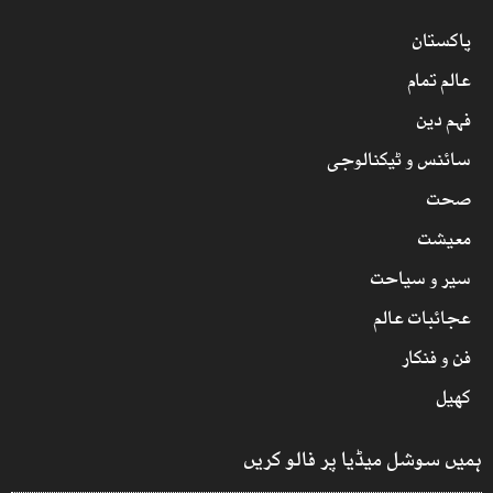
پاکستان
عالم تمام
فہم دین
سائنس و ٹیکنالوجی
صحت
معیشت
سیر و سیاحت
عجائبات عالم
فن و فنکار
کھیل
ہمیں سوشل میڈیا پر فالو کریں