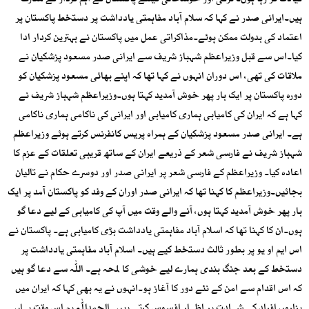
قیادت کر رہا ہوں۔ ترقی اور خوشحالی کیلئے پاکستان کے اہم کردار کے معترف
ہیں۔ایرانی صدر نے کہا کہ سلام آباد مفاہمتی یادداشت پر دستخط پاکستان پر
اعتماد کی بدولت ممکن ہوئے۔مذاکراتی عمل میں پاکستان نے بہترین کردار ادا
کیا۔اس سے قبل وزیراعظم شہباز شریف سے ایرانی صدر مسعود پزشکیان نے
ملاقات کی تھی، اس دوران انہوں نے کہا تھا کہ اپنے بھائی مسعود پزشکیان کو
دورہ پاکستان پر ایک بار پھر خوش آمدید کہتا ہوں۔وزیراعظم شہباز شریف نے
کہا ہے کہ ایران کی کامیابی ہماری کامیابی اور ایرانی کی ناکامی ہماری ناکامی
ہے۔ ایرانی صدر مسعود پزشکیان کے ہمراہ پریس کانفرنس کرتے ہوئے وزیراعظم
شہباز شریف نے فارسی شعر کے ذریعے ایران کے ساتھ قریبی تعلقات کے عزم کا
اعادہ کیا۔ وزیراعظم کے فارسی شعر پر ایرانی صدر اور دوسرے حکام نے تالیان
بجائیں۔وزیراعظم کا کہنا تھا کہ ایرانی صدر اوران کے وفد کو پاکستان آمد پر ایک
بار پھر خوش آمدید کہتا ہوں، آنے والے وقت میں آپ کی کامیابی کے لیے دعا گو
ہوں۔ان کا کہنا تھا کہ اسلام آباد مفاہمتی یادداشت بڑی کامیابی ہے۔ پاکستان نے
اس ایم او یو پر بطور ثالث دستخط کیے ہیں۔ اسلام آباد مفاہمتی یادداشت پر
دستخط کے بعد جنگ بندی ہمارے لیے خوشی کا لمحہ ہے۔ اللّٰہ سے دعا گو ہیں
کہ اس اقدام سے امن کے نئے دور کا آغاز ہو۔انہوں نے یہ بھی کہا کہ ایران میں