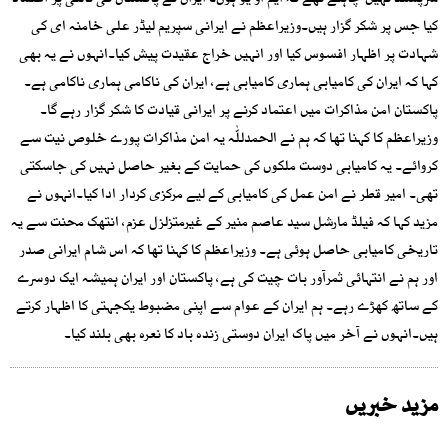
شرپسند نہیں چاہتے تھے کہ ایم او یو ہوں۔ ایران نے پاکستان کی ثالثی پر اعتماد
کیا جس پر شکر گزار ہیں۔وزیراعظم نے ایرانی سپریم لیڈر علی خامنہ ای کی
شہادت پر اظہار افسوس کیا اور انہیں خراج عقیدت پیش کیا۔انہوں نے یہ بھی
کہا کہ ایران کی کامیابی ہماری کامیابی ہے، ایران کی ناکامی ہماری ناکامی ہے۔
پاکستان امن مذاکرات میں اعتماد کرنے پر ایرانی قیادت کا شکر گزار رہے گا۔
وزیراعظم کا کہنا تھا کہ ہم نے الحمدللّٰہ یہ امن مذاکرات پورے خلوص نیت سے
کروائے۔ یہ کامیابی دوست ملکوں کی حمایت کے بغیر حاصل نہیں کی جاسکتی
تھی۔ امیر قطر نے امن عمل کی کامیابی کے لیے مرکزی کردار ادا کیا۔انہوں نے
مزید کہا کہ فیلڈ مارشل سید عاصم منیر کے غیرمتزلزل عزم، انتھک محنت سے یہ
تاریخی کامیابی حاصل ہوئی ہے۔ وزیراعظم کا کہنا تھا کہ اس شام ایرانی صدر
اور ہم نے انتہائی ثمرآور بات چیت کی ہے، پاکستان اور ایران ہمیشہ ایک دوسرے
کے ساتھ کھڑے رہے۔ ہم ایران کے عوام سے اپنی مضبوط یکجہتی کا اظہار کرتے
ہیں۔انہوں نے آخر میں پاک ایران دوستی زندہ باد کا نعرہ بھی بلند کیا۔
مزید خبریں