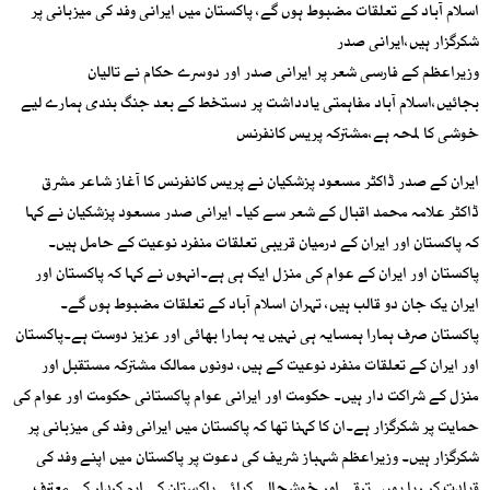
اسلام آباد کے تعلقات مضبوط ہوں گے، پاکستان میں ایرانی وفد کی میزبانی پر
شکرگزار ہیں،ایرانی صدر
وزیراعظم کے فارسی شعر پر ایرانی صدر اور دوسرے حکام نے تالیان
بجائیں،اسلام آباد مفاہمتی یادداشت پر دستخط کے بعد جنگ بندی ہمارے لیے
خوشی کا لمحہ ہے،مشترکہ پریس کانفرنس
ایران کے صدر ڈاکٹر مسعود پزشکیان نے پریس کانفرنس کا آغاز شاعر مشرق
ڈاکٹر علامہ محمد اقبال کے شعر سے کیا۔ ایرانی صدر مسعود پزشکیان نے کہا
کہ پاکستان اور ایران کے درمیان قریبی تعلقات منفرد نوعیت کے حامل ہیں۔
پاکستان اور ایران کے عوام کی منزل ایک ہی ہے۔انہوں نے کہا کہ پاکستان اور
ایران یک جان دو قالب ہیں، تہران اسلام آباد کے تعلقات مضبوط ہوں گے۔
پاکستان صرف ہمارا ہمسایہ ہی نہیں یہ ہمارا بھائی اور عزیز دوست ہے۔پاکستان
اور ایران کے تعلقات منفرد نوعیت کے ہیں، دونوں ممالک مشترکہ مستقبل اور
منزل کے شراکت دار ہیں۔ حکومت اور ایرانی عوام پاکستانی حکومت اور عوام کی
حمایت پر شکرگزار ہے۔ان کا کہنا تھا کہ پاکستان میں ایرانی وفد کی میزبانی پر
شکرگزار ہیں۔ وزیراعظم شہباز شریف کی دعوت پر پاکستان میں اپنے وفد کی