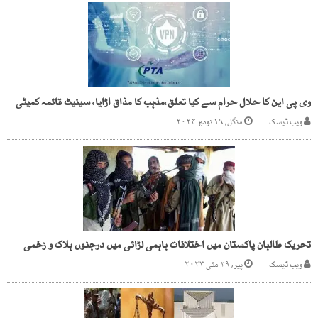
وی پی این کا حلال حرام سے کیا تعلق،مذہب کا مذاق اڑایا، سینیٹ قائمہ کمیٹی
ویب ڈیسک
منگل, ۱۹ نومبر ۲۰۲۴
تحریک طالبان پاکستان میں اختلافات باہمی لڑائی میں درجنوں ہلاک و زخمی
ویب ڈیسک
پیر, ۲۹ مئی ۲۰۲۳