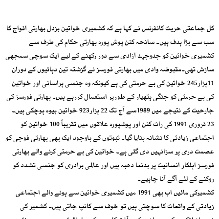
کل جماعتی حریت کانفرنس نے کہا ہے کہ کشمیری خواتین بزدل بھارتی افواج کا
سب سے بڑا ہدف ہیں۔ سانحہ کنن پوش پورہ بھارتی حکام کی طرف سے
کشمیری خواتین کو جدوجہد آزادی سے دور رکھنے کے لیے ایک سوچی سمجھی
سازش تھی۔مقبوضہ وادی میں بھارتی فورسز نے گزشتہ تین دہائیوں کے دوران
11ہزار245 خواتین کی بے حرمتی کی ہے کیونکہ وہ جنسی ہراسانی اور خواتین
کی بے حرمتی کو جنگی ہتھیار کے طورپر استعمال کررہے ہیں۔ بھارتی فورسز کی
جارحیت کے نتیجے میں 1989سے آج تک 22 ہزار923 خواتین بیوہ ہوچکی ہیں۔
23 فروری 1991 کی رات کنن اور پوشپورہ علاقوں میں تقریباً 100 خواتین کو
اجتماعی زیادتی کا نشانہ بنایا گیا۔ ثبوتوں کے باوجود ایک بھی بھارتی فوجی کو
عصمت دری پر سزانہیں دی گئی ہے۔ خواتین کی بے حرمتی کرنے والے بھارتی
فورسز اہلکار انسانیت پر بدنما دھبہ ہیں اور عالمی برادری کو جنسی تشدد کو
روکنے کے لئے آگے آنا چاہیے۔
کشمیرکی مائیں اب بھی 1991 میں کشمیری خواتین سے ہونے والے اجتماعی
زیادتی کے واقعات کا سوچتی ہیں تو خوف سے کانپ جاتی ہیں۔ کشمیر کی