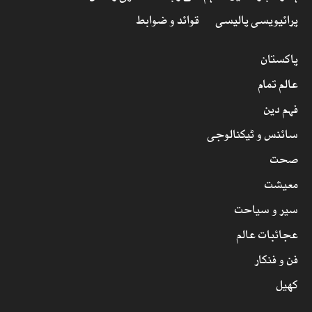
پرائیویسی پالیسی
قوائد و ضوابط
پاکستان
عالم تمام
فہم دین
سائنس و ٹیکنالوجی
صحت
معیشت
سیر و سیاحت
عجائبات عالم
فن و فنکار
کھیل