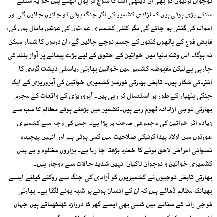
نوجوان لڑکیوں کو بھی ان دیکھی آفت کا سوچ کر ہول اٹھتے ہیں جو یہ سنتے
سنتے بڑی ہوئی ہیں کہ آزادی کشمیر کی اگر جنگ ہوئی تو جانیں جائیں گی اور
اموات کی گنتی ہو جائے گی مگر کتنی کشمیری عورتوں کی عزتیں پامال ہوں گی،
قابض فوج کے ہاتھوں کتنوں کے جسم نوچے جائیں گے، ان دردوں کا شمار ممکن
نہ ہوگا۔ اس وقت دنیا میں خواتین کے حقوق کے لیے بڑے پیمانے پر آواز بلند کی
جارہی ہے لیکن مقبوضہ کشمیر میں خواتین بھارتی ریاستی دہشت گردی کا
انتہائی شکار ہیں۔ قابض بھارتی فورسز کشمیری خواتین کی آبروریزی کے ایک
جنگی ہتھیار کے طور پر استعمال کر رہی ہیں۔ آبروریزی کے واقعات کے مجرم
بھارتی فوجی آزادانہ گھوم رہے ہیں۔کشمیر میں بڑھتے ہوئے مظالم کا سب سے
زیادہ اثر خواتین کی مجموعی صحت پر پڑا ہے۔ جس کی وجہ سے کشمیری
عورتوں میں اولاد پیدا کرنیکی صلاحیت میں کمی ہوئی ہے اور انہیں پیچیدہ
نسوانی امراض لاحق ہونے کا خطرہ بڑھتا جا رہا ہے۔ ہزاروں مظلوم و بے بس
کشمیری خواتین و نوجوان لڑکیاں انہیں شدید حالات سے دوچار ہیں۔
بھارتی قابض فوجیوں نے کشمیریوں کو آزادی کی جنگ سے روکنے کیلئے ایسے
بھیانک مظالم ڈھائے ہیں کہ ان کے انسان ہونے پر شبہ ہونے لگتا ہے۔ بھارتی
فوجی رات کے سناٹے میں کسی بھی ایسے گھر کا دروازہ کھٹکھٹاتے ہیں جہاں