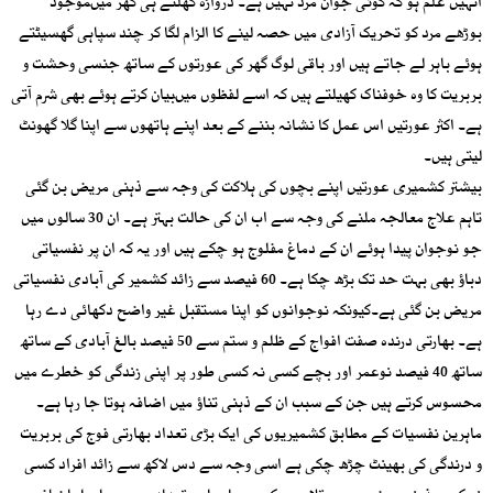
انہیں علم ہو کہ کوئی جوان مرد نہیں ہے۔ دروازہ کھلتے ہی گھر میںموجود
بوڑھے مرد کو تحریک آزادی میں حصہ لینے کا الزام لگا کر چند سپاہی گھسیٹتے
ہوئے باہر لے جاتے ہیں اور باقی لوگ گھر کی عورتوں کے ساتھ جنسی وحشت و
بربریت کا وہ خوفناک کھیلتے ہیں کہ اسے لفظوں میںبیان کرتے ہوئے بھی شرم آتی
ہے۔ اکثر عورتیں اس عمل کا نشانہ بننے کے بعد اپنے ہاتھوں سے اپنا گلا گھونٹ
لیتی ہیں۔
بیشتر کشمیری عورتیں اپنے بچوں کی ہلاکت کی وجہ سے ذہنی مریض بن گئی
تاہم علاج معالجہ ملنے کی وجہ سے اب ان کی حالت بہتر ہے۔ ان 30 سالوں میں
جو نوجوان پیدا ہوئے ان کے دماغ مفلوج ہو چکے ہیں اور یہ کہ ان پر نفسیاتی
دباؤ بھی بہت حد تک بڑھ چکا ہے۔ 60 فیصد سے زائد کشمیر کی آبادی نفسیاتی
مریض بن گئی ہے۔کیونکہ نوجوانوں کو اپنا مستقبل غیر واضح دکھائی دے رہا
ہے۔ بھارتی درندہ صفت افواج کے ظلم و ستم سے 50 فیصد بالغ آبادی کے ساتھ
ساتھ 40 فیصد نوعمر اور بچے کسی نہ کسی طور پر اپنی زندگی کو خطرے میں
محسوس کرتے ہیں جن کے سبب ان کے ذہنی تناؤ میں اضافہ ہوتا جا رہا ہے۔
ماہرین نفسیات کے مطابق کشمیریوں کی ایک بڑی تعداد بھارتی فوج کی بربریت
و درندگی کی بھینٹ چڑھ چکی ہے اسی وجہ سے دس لاکھ سے زائد افراد کسی