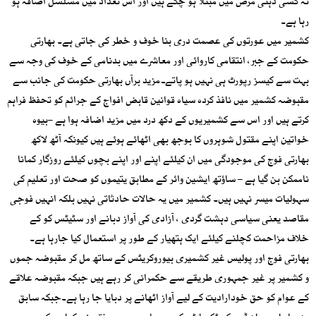
نہ کسی ذہنی مرض میں مبتلا ہو چکے ہیں اور اس تعداد میں مسلسل اضافہ ہو
رہا ہے۔
کشمیر میں عورتوں کی عصمت دری بنا خوف و خطر کی جاتی ہے۔ بھارتی
حکومت کے جبر، انتقامی کاروائی اور معاشرے میں بدنامی کے خوف کی وجہ سے
بہت سے کیسز رپورٹ ہی نہیں ہو پاتےـ مزید برآں بھارتی حکومت کی جانب سے
مقبوضہ کشمیر میں نافذ کردہ سیاہ قوانین قابض افواج کے جرائم کو تحفظ فراہم
کرتے ہیں اور اس سے کشمیریوں کے دکھ درد میں مزید اضافہ ہوا ہے –بیوہ
خواتین اپنے مقتول شوہروں کا بوجھ بھی اٹھائے ہوئے ہیں کیونکہ آٹھ لاکھ
بھارتی فوج کی موجودگی میں ان کیلئے اپنے اور اپنے بچوں کیلئے روزگار کمانا
ناممکن بن گیا ہے – ساؤتھ ایشین وائر کے مطابق یتیموں کو صحت اور تعلیم کی
سہولیات میسر نہیں ہیں۔ کشمیر میں یہ حالات حادثاتی نہیں بلکہ انہیں فوجی
مقاصد یعنی سیاسی دہشت گردی ، آزادی کی آواز دبانے اور سٹیٹس کو کے
خلاف مزاحمت کچلنے کیلئے ایک ہتھیار کے طور پر استعمال کیا جارہا ہے۔
بھارتی فوج اور پولیس غیر کشمیری بیوروکریٹس کے ساتھ مل کر مقبوضہ جموں
و کشمیر پر غیر جمہوری طریقے سے حکمرانی کر رہے ہیں جبکہ مقبوضہ علاقے
کے عوام کو حق خودارادیت کے لیے آواز اٹھانے پر دبایا جا رہا ہے۔جبکہ سابق