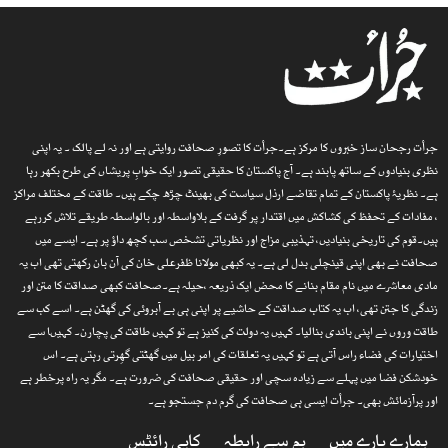
جرأت رجحان ساز خبروں کا مرکز ہے۔جرأت کا تصورِ صحافت روایتی ہے اور نہ لے پالک ۔ یہ اپنی
نظری بنیادوں کے ساتھ پابند ہے۔ آج پاکستان کا حقیقی تصور ایک خوابِ پریشاں کی طرح بکھر رہا
ہے۔ نظریۂ پاکستان کے تمام تقاضے ارذل سیاست کی بھینٹ چڑھ چکے ہیں۔ طاقت کے مختلف مراکز
، مفادات کے تحفظ کی کشاکش میں اقتدار پر گرفت کے بلاواسطہ اور بالواسطہ طریقے تلاش کررہے
ہیں۔قوم کی تاریخی بنیادیں، تہذیبی مزاج اور نظریاتی تشخص سب کچھ داؤ پر ہے۔ ایسے میں
صحافت نے بھی اپنی قینچلی بدل لی ہے۔ یہ کبھی مولانا ظفرعلی خان کی آن بان رکھتی تھی اب یہ
مادی معاشرے میں نام مقام بنانے کا محض ایک ذریعہ ،حیلہ ہے۔صحافت کبھی صداقت کا متن اور
زندگی کا جتن تھی، اب یہ کتاب صداقت کے حاشیے پر اپنی ہی بے آبروئی کی گھٹن ہے۔ اسے کب سے
طاقت وروں نے اپنی باندی بنالیا۔ کہیں یہ دولت کی کنیز ہے تو کہیں طاقت کی پچارن۔ کہیںا سے
اختیارات کی فضاء راس آتی ہے تو کہیں یہ تعلقات کی امر بیل میں گھٹتی گھِرتی رہتی ہے۔ اس
خودشکن فضا میں پہلے سے زیادہ سچی اور حقیقی صحافت کی ضرورت ہے۔ مگر یہ راہ پرخطر ہے
اور پرآزمائش بھی۔ جرأت ایسی ہی صحافت کی گرم دم جستجو ہے۔
ہمارے بارے میں
ہم سے رابطہ
کاپی رائٹس