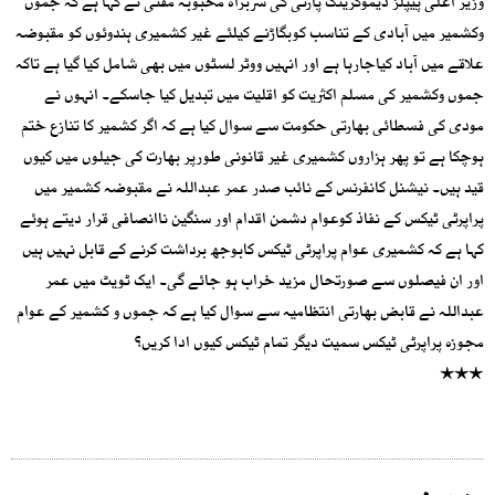
وزیر اعلی پیپلز ڈیموکریٹک پارٹی کی سربراہ محبوبہ مفتی نے کہا ہے کہ جموں
وکشمیر میں آبادی کے تناسب کوبگاڑنے کیلئے غیر کشمیری ہندوئوں کو مقبوضہ
علاقے میں آباد کیاجارہا ہے اور انہیں ووٹر لسٹوں میں بھی شامل کیا گیا ہے تاکہ
جموں وکشمیر کی مسلم اکثریت کو اقلیت میں تبدیل کیا جاسکے۔ انہوں نے
مودی کی فسطائی بھارتی حکومت سے سوال کیا ہے کہ اگر کشمیر کا تنازع ختم
ہوچکا ہے تو پھر ہزاروں کشمیری غیر قانونی طورپر بھارت کی جیلوں میں کیوں
قید ہیں۔ نیشنل کانفرنس کے نائب صدر عمر عبداللہ نے مقبوضہ کشمیر میں
پراپرٹی ٹیکس کے نفاذ کوعوام دشمن اقدام اور سنگین ناانصافی قرار دیتے ہوئے
کہا ہے کہ کشمیری عوام پراپرٹی ٹیکس کابوجھ برداشت کرنے کے قابل نہیں ہیں
اور ان فیصلوں سے صورتحال مزید خراب ہو جائے گی۔ ایک ٹویٹ میں عمر
عبداللہ نے قابض بھارتی انتظامیہ سے سوال کیا ہے کہ جموں و کشمیر کے عوام
مجوزہ پراپرٹی ٹیکس سمیت دیگر تمام ٹیکس کیوں ادا کریں؟
٭٭٭