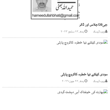
جی20اجلاس اور ڈالر
ویب ڈیسک
بدھ, ۱۳ ستمبر ۲۰۲۳
مودی کیلئے نیا خطرہ، کاکروچ پارٹی
ویب ڈیسک
بدھ, ۲۴ جون ۲۰۲۶