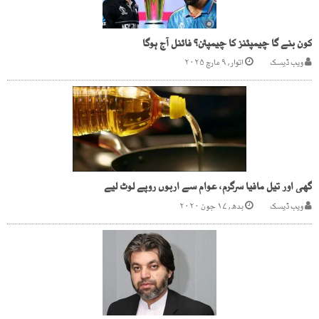
کون بنے گا چیمپئنز کا چیمپئن؟ فائنل آج ہوگا
ویب ڈیسک
اتوار, ۹ مارچ ۲۰۲۵
گھی اور تیل مافیا سرگرم، عوام سے اربوں روپے لوٹ لیے
ویب ڈیسک
بدھ, ۱۷ جون ۲۰۲۰