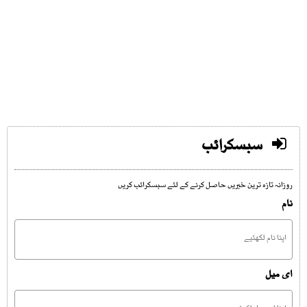
سبسکرائب
روزانہ تازہ ترین خبریں حاصل کرنے کے لئے سبسکرائب کریں
نام
ای میل