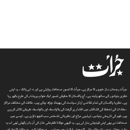
جرأت رجحان ساز خبروں کا مرکز ہے۔جرأت کا تصورِ صحافت روایتی ہے اور نہ لے پالک ۔ یہ اپنی
نظری بنیادوں کے ساتھ پابند ہے۔ آج پاکستان کا حقیقی تصور ایک خوابِ پریشاں کی طرح بکھر رہا
ہے۔ نظریۂ پاکستان کے تمام تقاضے ارذل سیاست کی بھینٹ چڑھ چکے ہیں۔ طاقت کے مختلف مراکز
، مفادات کے تحفظ کی کشاکش میں اقتدار پر گرفت کے بلاواسطہ اور بالواسطہ طریقے تلاش کررہے
ہیں۔قوم کی تاریخی بنیادیں، تہذیبی مزاج اور نظریاتی تشخص سب کچھ داؤ پر ہے۔ ایسے میں
صحافت نے بھی اپنی قینچلی بدل لی ہے۔ یہ کبھی مولانا ظفرعلی خان کی آن بان رکھتی تھی اب یہ