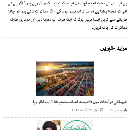
ہے آپ اس کے تحت احتجاج کریں آپ ملک کو تباہ کیوں کررہے ہیں؟ اگر پی ٹی
آئی کو دھاوا بولنا ہے تو مذاکرات نہیں ہوں گے ، اگر مذاکرات کرنے ہیں تو جائز
طریقے سے کریں ایسا نہیں ہوگا کہ ایک طرف آپ دھرنا دیں اور دوسری طرف
مذاکرات کی بات کریں۔
مزید خبریں
غیرملکی درآمدات میں 23فیصد اضافہ،حجم 5.86ارب ڈالر رہا
ویب ڈیسک
اتوار, ۲۴ اگست ۲۰۲۵