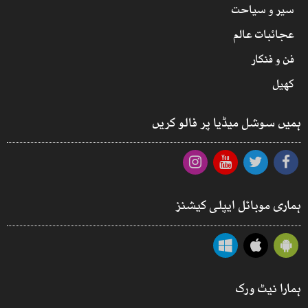
سیر و سیاحت
عجائبات عالم
فن و فنکار
کھیل
ہمیں سوشل میڈیا پر فالو کریں
ہماری موبائل ایپلی کیشنز
ہمارا نیٹ ورک