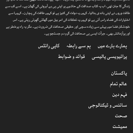
مادی معاشرے میں نام مقام بنانے کا محض ایک ذریعہ ،حیلہ ہے۔صحافت کبھی صداقت کا متن اور
زندگی کا جتن تھی، اب یہ کتاب صداقت کے حاشیے پر اپنی ہی بے آبروئی کی گھٹن ہے۔ اسے کب سے
طاقت وروں نے اپنی باندی بنالیا۔ کہیں یہ دولت کی کنیز ہے تو کہیں طاقت کی پچارن۔ کہیںا سے
اختیارات کی فضاء راس آتی ہے تو کہیں یہ تعلقات کی امر بیل میں گھٹتی گھِرتی رہتی ہے۔ اس
خودشکن فضا میں پہلے سے زیادہ سچی اور حقیقی صحافت کی ضرورت ہے۔ مگر یہ راہ پرخطر ہے
اور پرآزمائش بھی۔ جرأت ایسی ہی صحافت کی گرم دم جستجو ہے۔
ہمارے بارے میں
ہم سے رابطہ
کاپی رائٹس
پرائیویسی پالیسی
قوائد و ضوابط
پاکستان
عالم تمام
فہم دین
سائنس و ٹیکنالوجی
صحت
معیشت