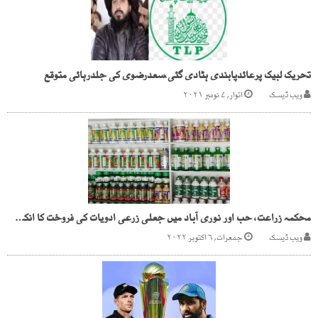
تحریک لبیک پرعائدپابندی ہٹادی گئی،سعدرضوی کی جلدرہائی متوقع
ویب ڈیسک
اتوار, ۷ نومبر ۲۰۲۱
محکمہ زراعت، حب اور نوری آباد میں جعلی زرعی ادویات کی فروخت کا انکشاف
ویب ڈیسک
جمعرات, ۶ اکتوبر ۲۰۲۲