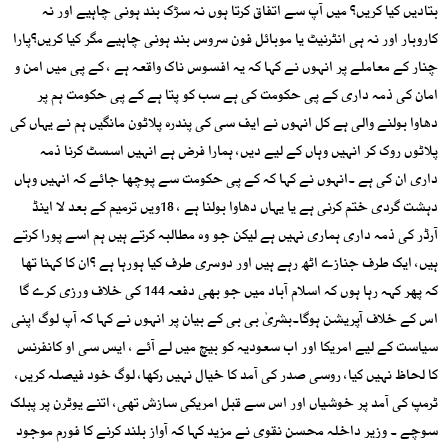
بتادیں کیا کریں؟ میں آپ سے اتفاق کرتا ہوں نہ سڑک بند ہونی چاہیے اور نہ
کاروبار اور نہ ہی انٹرنیٹ یا موبائل فون سروس بند ہونی چاہیے مگر کیا کریں؟پارا
چنار کے معاملے پر انہوں نے کہا کہ یہ افسوس ناک واقعہ ہے ، کے پی میں امن و
امان کی ذمہ داری کے پی حکومت کی ہے سب کو پتا ہے کے پی حکومت ہم پر
دھاوا بولنے والی ہے کل انہوں نے ایف سی کی پندرہ پلاٹون مانگیں ہم نے یہاں کی
پلاٹوں روک کر انہیں وہاں کے لیے دیں، ہمارا فرض ہے انہیں اسسٹ کرنا ذمہ
داری ان کی ہے ۔انہوں نے کہا کہ کے پی حکومت سے پوچھا جائے کہ انہیں وہاں
دہشت گردی ختم کرنی ہے یا یہاں دھاوا بولنا ہے ، 18ویں ترمیم کے بعد لا اینڈ
آرڈر کی ذمہ داری ہماری نہیں ہے لیکن جو وہ مطالبہ کرتے ہیں ہم اسے پورا کرتے
ہیں، ایک طرف جنازے اٹھ رہے ہیں اور دوسری طرف کیا ہورہا ہے ؟ان کا کہنا تھا
کہ پھر کہہ رہا ہوں کہ اسلام آباد میں جو بھی دفعہ 144 کی خلاف ورزی کرے گا
اس کے خلاف آپریشن ہوگا۔بشریٰ بی بی کے بیان پر انہوں نے کہا کہ آپ لوگ اپنی
سیاست کے لیے امریکا اور اب سعودیہ کو بیچ میں لے آئے ، ایس سی او کانفرنس
کا لحاظ نہیں کیا، روسی صدر کی آمد کا خیال نہیں رکھا، لوگ خود فیصلہ کریں،
ٹرمپ کی آمد پر خوشیاں اور اس سے قبل امریکی سازش تھی، اتنے یوٹرن پر پبلک
سوچے ۔ وزیر داخلہ محسن نقوی نے مزید کہا کہ آواز بلند کرنے کا فورم موجود