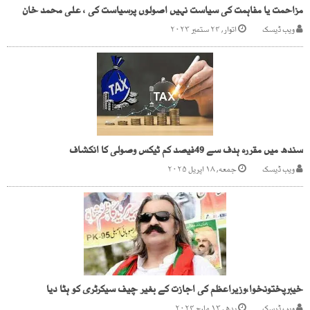
مزاحمت یا مفاہمت کی سیاست نہیں اصولوں پرسیاست کی ، علی محمد خان
ویب ڈیسک
اتوار, ۲۴ ستمبر ۲۰۲۳
سندھ میں مقررہ ہدف سے 49فیصد کم ٹیکس وصولی کا انکشاف
ویب ڈیسک
جمعه, ۱۸ اپریل ۲۰۲۵
خیبرپختونخوا،وزیراعظم کی اجازت کے بغیر چیف سیکرٹری کو ہٹا دیا
ویب ڈیسک
بدھ, ۱۳ مارچ ۲۰۲۴