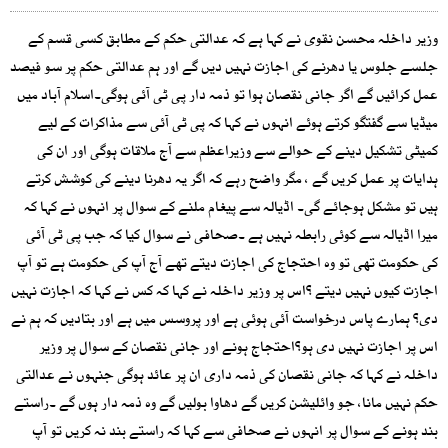
وزیر داخلہ محسن نقوی نے کہا ہے کہ عدالتی حکم کے مطابق کسی قسم کے
جلسے جلوس یا دھرنے کی اجازت نہیں دیں گے اور ہم عدالتی حکم پر سو فیصد
عمل کرائیں گے اگر جانی نقصان ہوا تو ذمہ دار پی ٹی آئی ہوگی۔اسلام آباد میں
میڈیا سے گفتگو کرتے ہوئے انہوں نے کہا کہ پی ٹی آئی سے مذاکرات کے لیے
کمیٹی تشکیل دینے کے حوالے سے وزیراعظم سے آج ملاقات ہوگی اور ان کی
ہدایات پر عمل کریں گے ، مگر واضح رہے کہ اگر یہ دھرنا دینے کی کوشش کرتے
ہیں تو مشکل ہوجائے گی۔ اڈیالہ سے پیغام ملنے کے سوال پر انہوں نے کہا کہ
میرا اڈیالہ سے کوئی رابطہ نہیں ہے ۔صحافی نے سوال کیا کہ جب پی ٹی آئی
کی حکومت تھی تو وہ احتجاج کی اجازت دیتے تھے آج آپ کی حکومت ہے تو آپ
اجازت کیوں نہیں دیتے ؟اس پر وزیر داخلہ نے کہا کہ کس نے کہا کہ اجازت نہیں
دی؟ ہمارے پاس درخواست آئی ہوئی ہے اور پروسس میں ہے اور بتادیں کہ ہم نے
اس پر اجازت نہیں دی ہو؟احتجاج ہونے اور جانی نقصان کے سوال پر وزیر
داخلہ نے کہا کہ جانی نقصان کی ذمہ داری ان پر عائد ہوگی جنہوں نے عدالتی
حکم نہیں مانا، جو وائلیشن کریں گے دھاوا بولیں گے وہ ذمہ دار ہوں گے ۔راستے
بند ہونے کے سوال پر انہوں نے صحافی سے کہا کہ راستے بند نہ کریں تو آپ