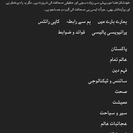
خودشکن فضا میں پہلے سے زیادہ سچی اور حقیقی صحافت کی ضرورت ہے۔ مگر یہ راہ پرخطر ہے
اور پرآزمائش بھی۔ جرأت ایسی ہی صحافت کی گرم دم جستجو ہے۔
ہمارے بارے میں
ہم سے رابطہ
کاپی رائٹس
پرائیویسی پالیسی
قوائد و ضوابط
پاکستان
عالم تمام
فہم دین
سائنس و ٹیکنالوجی
صحت
معیشت
سیر و سیاحت
عجائبات عالم