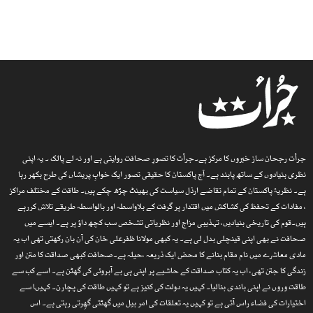
جرأت رجحان ساز خبروں کا مرکز ہے۔جرأت کا تصورِ صحافت روایتی ہے اور نہ لے پالک ۔ یہ اپنی
نظری بنیادوں کے ساتھ پابند ہے۔ آج پاکستان کا حقیقی تصور ایک خوابِ پریشاں کی طرح بکھر رہا
ہے۔ نظریۂ پاکستان کے تمام تقاضے ارذل سیاست کی بھینٹ چڑھ چکے ہیں۔ طاقت کے مختلف مراکز
، مفادات کے تحفظ کی کشاکش میں اقتدار پر گرفت کے بلاواسطہ اور بالواسطہ طریقے تلاش کررہے
ہیں۔قوم کی تاریخی بنیادیں، تہذیبی مزاج اور نظریاتی تشخص سب کچھ داؤ پر ہے۔ ایسے میں
صحافت نے بھی اپنی قینچلی بدل لی ہے۔ یہ کبھی مولانا ظفرعلی خان کی آن بان رکھتی تھی اب یہ
مادی معاشرے میں نام مقام بنانے کا محض ایک ذریعہ ،حیلہ ہے۔صحافت کبھی صداقت کا متن اور
زندگی کا جتن تھی، اب یہ کتاب صداقت کے حاشیے پر اپنی ہی بے آبروئی کی گھٹن ہے۔ اسے کب سے
طاقت وروں نے اپنی باندی بنالیا۔ کہیں یہ دولت کی کنیز ہے تو کہیں طاقت کی پچارن۔ کہیںا سے
اختیارات کی فضاء راس آتی ہے تو کہیں یہ تعلقات کی امر بیل میں گھٹتی گھِرتی رہتی ہے۔ اس