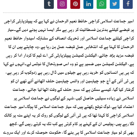
امیر جماعت اسلامی کراچی حافظ نعیم الرحمان نے کہا ہے کہ پیپلزپارٹی کراچی
پر قبضے کیلئے بدترین فسطائیت کر رہی ہے مگر ایسا نہیں ہونے دیں گے۔میئر
کراچی کیلئے جماعت اسلامی اور تحریک انصاف کے مشترکہ امیدوار حافظ نعیم
الرحمان کا کہنا ہے کہ انتخابی عمل قبضہ عمل بن رہا ہے، وہ چاہتے ہیں ان کا
قبضہ مزید بڑھ جائے، الیکشن کمیشن پیپلزپارٹی کی اے ٹیم کا کردار ادا کر رہی
ہے، الیکشن کمیشن میں ضمیر ہے تو وہ اس صورتحال کا نوٹس لے۔انہوں نے کہا
کہ پی پی انسانوں کو خرید رہی ہے جیلوں میں ڈال رہی ہے زدوکوب کر رہی ہے،
پی ٹی آئی کے آج جو چیئرمین اور وائس چیئرمین حلف اٹھانے آئے تھے ان کو
گرفتار کیا گیا، کیسے ممکن ہے کہ ممبر حلف کے وقت اٹھا لیا جائے، جماعت
اسلامی نے زیادہ سیٹیں حاصل کیں، شہر کے لوگوں نے جماعت اسلامی پر
اعتماد کیا ہے، لوگ توقع رکھتے ہیں کہ میئر جماعت اسلامی کا ہوگا۔امیر جماعت
اسلامی کراچی کا کہنا تھا کہ پی ٹی آئی کے لوگوں کو روک کر یہ اپنے منہ پر کالک
لگا رہے ہیں، پولیس ان کے کہنے پر کام کرتی ہے کب تک یہ کرتے رہیں گے، کچھ
بھی کر لو میئر جماعت اسلامی کا ہی بنے گا، حکومت حوصلہ کرے اور ایک سروے