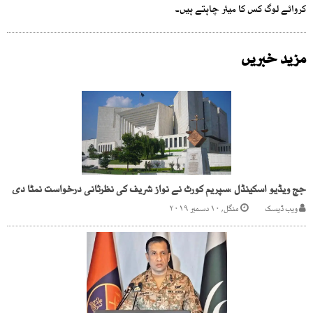
کروائے لوگ کس کا میئر چاہتے ہیں۔
مزید خبریں
جج ویڈیو اسکینڈل ،سپریم کورٹ نے نواز شریف کی نظرثانی درخواست نمٹا دی
ویب ڈیسک
منگل, ۱۰ دسمبر ۲۰۱۹