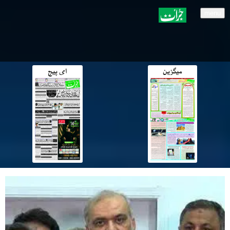
menu
میگزین
ای پیج