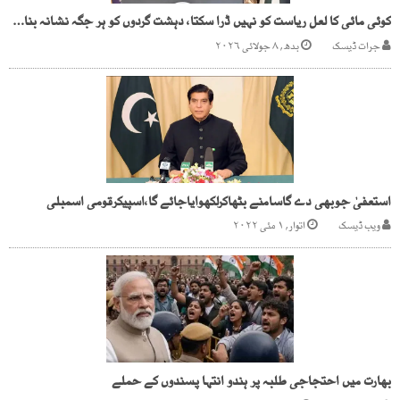
کوئی مائی کا لعل ریاست کو نہیں ڈرا سکتا، دہشت گردوں کو ہر جگہ نشانہ بنائیں گے،ترجمان پاک فوج
جرات ڈیسک
بدھ, ۸ جولائی ۲۰۲۶
استعفیٰ جوبھی دے گاسامنے بٹھاکرلکھوایاجائے گا،اسپیکرقومی اسمبلی
ویب ڈیسک
اتوار, ۱ مئی ۲۰۲۲
بھارت میں احتجاجی طلبہ پر ہندو انتہا پسندوں کے حملے