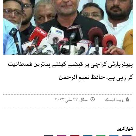
پیپلزپارٹی کراچی پر قبضے کیلئے بدترین فسطائیت
کر رہی ہے، حافظ نعیم الرحمن
ویب ڈیسک
منگل, ۲۳ مئی ۲۰۲۳
شیئر کریں