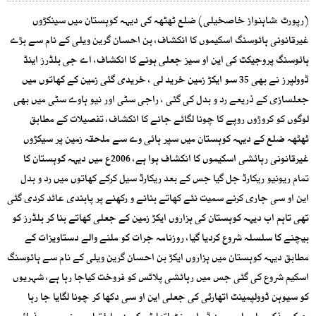
(رپورٹ :شاہنواز خاصخیلی) ضلع ٹھٹھہ کی دیہہ کوہستان میں سینکڑوں
غیرقانونی ہائوسنگ اسکیموں کا انکشاف، بن احسان گرین ویلی کے نام سے بڑے
ہائوسنگ پروجیکٹ کی این او سیز جعلی ہونے کا انکشاف، اے جی بلڈرز اینڈ
ڈوولپرز نے بھی 35 سو ایکڑ زمین خرید لی ، خریدی گئی زمین کے کھاتوں میں
جعلسازی کے ذریعے رد و بدل کی گئی ، راجی سٹی اور نیو ہاوے سٹی میں بھی
لوگوں کو کروڑوں روپے کا چونا لگائے جانے کا انکشاف، تفصیلات کے مطابق
ٹھٹھہ ضلع کے دیہہ کوہستان میں سپر ہائی وے سے ملحقہ زمین پر سیکڑوں
غیرقانونی رہائشی اسکیموں کا انکشاف ہوا ہے، 2006ع میں دیہہ کوہستان کا
تمام ریونیو ریکارڈ جل گیا جس کے بعد ریکارڈ سیل کرکے کھاتوں میں رد و بدل
این او سی جاری کرنے سمیت نئے کھاتے بنانے و رکھنے پر پابندی عائد کردی گئی
تھی تاہم اب دیہہ کوہستان کی ہزاروں ایکڑ زمین کے جعلی کھاتے بنا کر بلڈرز کو
بیچنے کا سلسلہ شروع کردیا گیا، روزنامہ جرات کو ملنے والے دستاویزات کے
مطابق دیہہ کوہستان میں ہزاروں ایکڑ بن احسان گرین ویلی کے نام سے ہائوسنگ
اسکیم شروع کی گئی جس میں رہائشی پلاٹس کو فروخت کیاجا رہا ہے، شہریوں
کو سیوہن ڈوولپمینٹ اتھارٹی کی جعلی این او سی دکھا کر چونا لگایا جا رہا