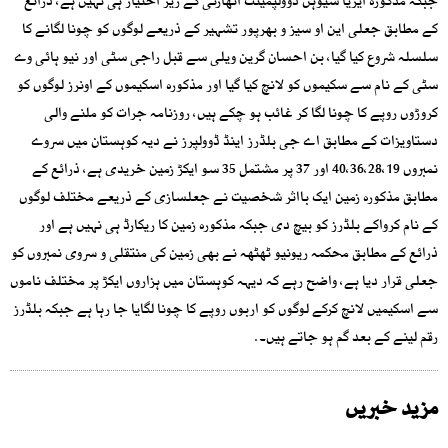
جبکہ مذکورہ ایریا سیوہن ڈوولپمینٹ اتھارٹی کے زیر اختیار ہی نہیں ہے، ذرائع
کے مطابق جعلی این او سیز و بھرپور تشہیر کے ذریعے لوگوں کو چونا لگانے کا
سلسلہ شروع کیا گیا، بن احسان گرین ویلی سے قبل راجی سٹی اور نیو ہائی وے
سٹی کے نام سے سکیموں کو لانچ کیا گیا اور مذکورہ اسکیموں کے اونرز لوگوں کو
کروڑوں روپے کا چونا لگا کر غائب ہو چکے ہیں، روزنامہ جرات کو ملنے والی
دستاویزات کے مطابق اے جی بلڈرز اینڈ ڈوولپرز نے دیہ کوہستان میں سروے
نمبروں 40،36،28،19 اور 37 پر مشتمل 35 سو ایکڑ زمین خریدی ہے، ذرائع کے
مطابق مذکورہ زمین ایک بااثر شخصیت نے جعلسازی کے ذریعے مختلف لوگوں
کے نام کرواکے بلڈرز کو بیچ دی جبکہ مذکورہ زمین کا ریکارڈ ہی نہیں ہے اور
ذرائع کے مطابق محکمہ ریونیو ٹھٹھہ نے بھی زمین کی منتقلی و سروی نمبروں کو
جعلی قرار دیا ہے، واضح رہے کہ دیہہ کوہستان میں ہزاروں ایکڑ پر مختلف ناموں
سے اسکیمیں لانچ کرکے لوگوں کو اربوں روپے کا چونا لگایا جا رہا ہے جبکہ بلڈرز
رقم لینے کے بعد گم ہو جاتے ہیں۔.
مزید خبریں