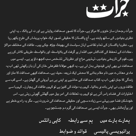
جرأت رجحان ساز خبروں کا مرکز ہے۔جرأت کا تصورِ صحافت روایتی ہے اور نہ لے پالک ۔ یہ اپنی
نظری بنیادوں کے ساتھ پابند ہے۔ آج پاکستان کا حقیقی تصور ایک خوابِ پریشاں کی طرح بکھر رہا
ہے۔ نظریۂ پاکستان کے تمام تقاضے ارذل سیاست کی بھینٹ چڑھ چکے ہیں۔ طاقت کے مختلف مراکز
، مفادات کے تحفظ کی کشاکش میں اقتدار پر گرفت کے بلاواسطہ اور بالواسطہ طریقے تلاش کررہے
ہیں۔قوم کی تاریخی بنیادیں، تہذیبی مزاج اور نظریاتی تشخص سب کچھ داؤ پر ہے۔ ایسے میں
صحافت نے بھی اپنی قینچلی بدل لی ہے۔ یہ کبھی مولانا ظفرعلی خان کی آن بان رکھتی تھی اب یہ
مادی معاشرے میں نام مقام بنانے کا محض ایک ذریعہ ،حیلہ ہے۔صحافت کبھی صداقت کا متن اور
زندگی کا جتن تھی، اب یہ کتاب صداقت کے حاشیے پر اپنی ہی بے آبروئی کی گھٹن ہے۔ اسے کب سے
طاقت وروں نے اپنی باندی بنالیا۔ کہیں یہ دولت کی کنیز ہے تو کہیں طاقت کی پچارن۔ کہیںا سے
اختیارات کی فضاء راس آتی ہے تو کہیں یہ تعلقات کی امر بیل میں گھٹتی گھِرتی رہتی ہے۔ اس
خودشکن فضا میں پہلے سے زیادہ سچی اور حقیقی صحافت کی ضرورت ہے۔ مگر یہ راہ پرخطر ہے
اور پرآزمائش بھی۔ جرأت ایسی ہی صحافت کی گرم دم جستجو ہے۔
ہمارے بارے میں
ہم سے رابطہ
کاپی رائٹس
پرائیویسی پالیسی
قوائد و ضوابط