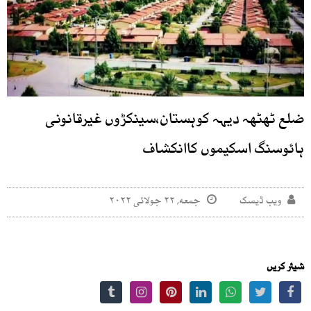
ضلع ٹھٹھہ دیہہ کوہستان،سینکڑوں غیرقانونی
ہائوسنگ اسکیموں کاانکشاف
ویب ڈیسک
جمعه, ۲۲ جولائی ۲۰۲۲
شیئر کریں