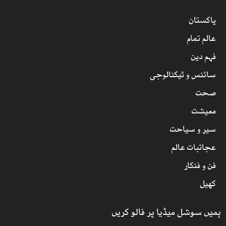
پاکستان
عالم تمام
فہم دین
سائنس و ٹیکنالوجی
صحت
معیشت
سیر و سیاحت
عجائبات عالم
فن و فنکار
کھیل
ہمیں سوشل میڈیا پر فالو کریں