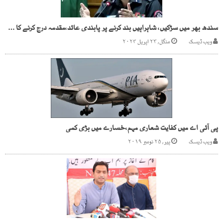
سندھ بھر میں سڑکیں، شاہراہیں بند کرنے پر پابندی عائد،مقدمہ درج کرنے کا حکم
ویب ڈیسک
منگل, ۲۳ اپریل ۲۰۲۴
پی آئی اے میں کفایت شعاری مہم،خسارے میں بڑی کمی
ویب ڈیسک
پیر, ۲۵ نومبر ۲۰۱۹