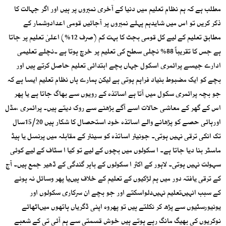
مطلب ہے کہ ہم نظام تعلیم میں دنیا کے آخری نمبروں پر ہیں اور اگر جہالت کا
ذکر کریں تو اس میں شایدہم پہلے نمبروں پر آجائیں قومی اعدادوشمار کے
مطابق تعلیم کے لیے کل قومی بجٹ کا بہت کم (صرف 12%) اعلیٰ تعلیم پر جاتا
ہے جس کا تقریباً 88% نچلی سطح کی تعلیم پر خرچ ہوتا ہے ۔نچلے تعلیمی
ادارے جیسے پرائمری اسکول جہاں بچے ابتدائی تعلیم حاصل کرتے ہیں اور
بچے کو ایک مضبوط بنیاد فراہم ہوتی ہے لیکن ہمارے ہاں نظام تعلیم ایسا ہے کہ
جو بچہ پرائمری سکول میں آتا ہے اساتذہ کے رویوں سے بھاگ جاتا ہے یا پھر
اس کے گھر کے معاشی حالات اسے آگے بڑھنے سے روک دیتے ہیں۔ پرائمری ،مڈل
اورہائی حصے کو پڑھانے والے اساتذہ خود استحصال کا شکار ہیں 15/20سال
تک انکی ترقی نہیں ہوتی۔ جونیئر اساتذہ کو سینئر کے مقابلہ میں پرنسل یا ہیڈ
ماسٹر بنا دیا جاتا ہے۔ ا سکولوں میں بچوں کے لیے تو کیا ا سٹاف کے لیے کوئی
سہولت نہیں ہوتی۔ لاہور کے اکثر ا سکولوں کے باہر گندگی کے ڈھیر جمع ہیں۔ آج
کے ترقی یافتہ دور میں ہم لڑکیوں کے تعلیم کے خلاف ہیںیا پھر وسائل نہ ہونے
کے سبب انہیںتعلیم نہیںدلواسکتے اور جو بچے ان سرکاری سکولوں اور
یونیورسٹیوں سے پڑھ کر نکلتے ہیں تو پھروہ اپنی ڈگریاں ہاتھوں میںاٹھائے
نوکریوں کی بھیگ مانگ رہے ہوتے ہیں خوش قسمتی سے ہم آئی تی کے شعبے