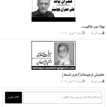
بھاڑ میں جائیں۔۔
ویب ڈیسک
بدھ, ۱ اپریل ۲۰۲۰
حکومتی ترجیحات(آخری قسط)
ویب ڈیسک
بدھ, ۳۱ مئی ۲۰۱۷
تلاش کریں