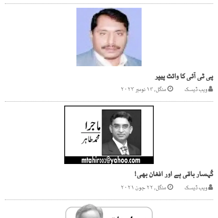
پی ٹی آئی کا وائٹ پیپر
ویب ڈیسک
منگل, ۱۴ نومبر ۲۰۲۳
کُہسار باقی ہے اور افغان بھی!
ویب ڈیسک
منگل, ۲۲ جون ۲۰۲۱