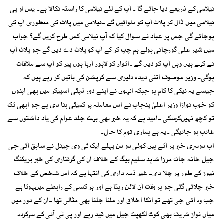
نیلامی کے ذریعے دیا جائے گا ۔ آپ کے لئے نیلامی کا راستہ نکالا ہے۔ یس او پی
نیلامی میں ڈال کر پلاٹ آپ کو دلوائیں گے ۔نیلامی میں پلاٹ کی منظوری آپ کی
ہوجائے گی جس پر عباد نے سوال کیا کہ آپ نیلامی کس طرح کریں گے؟ جواب
میں شیر علی گورچانی بولے ہم چپ کر کے آپ کو پلاٹ دے دیں گے جو پلاٹ آپ
نے کہے ہیں وہی آپ کو دیں گے ۔اتوار کو لاہور آرہا ہوں پیر کو آپ سے ملاقات
ہوگی۔ وزیر موصوف اتنی دیدہ دلیری سے کرپشن کی باتیں کر رہے ہیں کہ
جیسے یہ نیکی کا کام ہو جبکہ انہوں نے اپنے دور ڈپٹی اسپیکر میں بھی اپنوں
کو خوب نوازا وزیر اعلیٰ پنجاب نے اس معاملہ پر کمیٹی بنا دی ہے جو ابھی تک
تو کچھ نہیںکرسکی ۔امید ہے کہ یہ خبر بھی بہت جلد عوام کی یاد داشتوں سے
غائب ہو جائیگی ۔یہ ہے ہماری قوم کا حال۔
اب دوسری خبر پر آتے ہیں کوئی دو دن پہلے ایک ٹی وی چینل نے سابق آئی جی
جیل خانہ جات مرزا شاہد سلیم بیگ کے خلاف ان کی گرفتاری کی خبر بریکنگ
نیوز کے طور پر چلا دی۔ غیر ذمہ داری کی انتہا ہے کہ اس شخص کے خلاف
خبر چلائی گئی جو ہر وقت آن لائن رہتا ہے اور ہر کسی کے رابطے میںہوتا ہے
جب وہ آئی جی تھے تو انکا اخلاق اور ملنا جلنا بھی مثالی تھا ۔ان کے دور میں
میاں نواز شریف بھی کوٹ لکھپت جیل میں قید رہے اور پی ٹی آئی کے سرکردہ