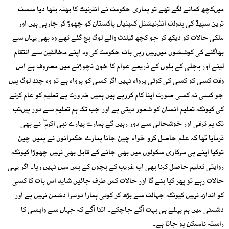
میںکچھ کمانے لگے تھے تو ہماری حکومت نے انٹرنیٹ کا بھٹہ بٹھا دیا سست
ترین سپیڈ کی بدولت انٹرنیشنل کمپنیاں پاکستان کو چھوڑ کر جارہی ہیں اور
ملکی حالات کو دیکھ کر جو کچھ ٹیلنٹ والے لوگ بچ گئے تھے وہ بھی یہاں سے
بھاگنے کی کوششوں میںہیں رہی بات حکومت کی وہ اپنے مخالفین سے انتقام
لینے اور بجلی کے بلوں کے ذریعے عوام کا خون نچوڑنے میں مصروف ہے اس
وقت کسی کو کسی کی کوئی پرواہ نہیں اگر کسی کو پرواہ ہے تو وہ چند لوگ ہیں
جو کسی نہ کسی صورت اپنا کام کررہے ہیں ہمیں ضرورت ہے تعلیم کو عام کرنے
کی کیونکہ تعلیم انسان کو شعور دیتی ہے اور جب تک ہم تعلیم سے دور ہیںتب
تک ہم ترقی اور خوشحالی سے دور رہیں گے ہمارے پیارے نبی اکرم ۖ نے بھی
فرمایا تھا کہ علم حاصل کرو خواہ چین جانا ہمارے حکمرانوں نے ہمیں چین
توکیا اپنے ہی سرکاری سکولوں میں بھی جانے کے قابل بھی نہیں چھوڑا کیونکہ
روایتی تعلیم حاصل کرنا بھی اب غریب کے بچوں کے بس میں نہیں رہا۔ اگر یہی
حالات رہے تو پھر کیا بنے گا اور حالات کس طرف جائیں شاید اس بات کا کسی
کو اندازہ نہیں کیونکہ جہالت سے بڑھ کر کوئی ہمارا دوسرا دشمن نہیں ہے اور
دشمنی میں ہم پہلے ہی بہت آگے جاچکے۔ اتنا آگے کہ جہاں سے واپسی کا
راستہ ناممکن ہو جاتا ہے۔