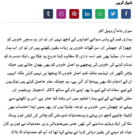
شیئر کریں
میری بات/روہیل اکبر
ہماری قوم کے پاس سوائے افواہوں کے کچھ نہیں اور تو اور ہم سچی خبروں کو
چھوڑ کر جھوٹی اور من گھڑت خبروں پر زیادہ یقین رکھتے ہیں اور تو اور اب ہمار
ذمہ دار میڈیا بھی غیر ذمہ داری کا مظاہرہ کرنا شروع ہو چکا ہے ۔ایک دوسرے کو
بدنام کرنے کی خبروں کی پیچھے ہم اصل خبروں کو بھی بھول جاتے ہیں جبکہ
پڑھی لکھی اور تہذیب یافتہ قوم اصل خبروں کا پیچھا ہی نہیں کرتی بلکہ انہیں
ان کے انجام تک بھی پہنچا کر آتی ہے۔ ہم چونکہ علم حاصل کرتے ہیں نوکریوں
کے لیے ،مفادات کے لیے یا پھر اپنے نام کے ساتھ ڈاکٹر ،انجینئر ،پروفیسر اور
مفتی لکھوانے کے لیے ہمارا تعلیم میں اس وقت کیا حشر ہے، اس پر لکھنے سے
پہلے دو چھوٹی سی خبروں پر توجہ چاہتا ہوں اور پھر ہمیں اپنا احتساب بھی
کرلینا چاہیے کچھ دن پہلے وزیرمعدنیات شیرعلی گورچانی کی ٹیلی فون پرمک
مکا کی ایک ویڈیو سامنے آئی تھی جس میںصوبائی وزیر معدنیات نے فون پر کان
عباد کو دینے کی یقین دہانی کروا تے ہوئے کہا تھا کہ آپ کو معدنیات کا بلاک