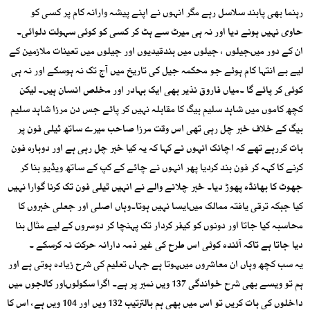
رہنما بھی پابند سلاسل رہے مگر انہوں نے اپنے پیشہ وارانہ کام پر کسی کو
حاوی نہیں ہونے دیا اور نہ ہی میرٹ سے ہٹ کر کسی کو کوئی سہولت دلوائی۔
ان کے دور میںجیلوں ، جیلوں میں بندقیدیوں اور جیلوں میں تعینات ملازمین کے
لیے بے انتہا کام ہوئے جو محکمہ جیل کی تاریخ میں آج تک نہ ہوسکے اور نہ ہی
کوئی کر پائے گا ۔میاں فاروق نذیر بھی ایک بہادر اور مخلص انسان ہیں۔ لیکن
کچھ کاموں میں شاہد سلیم بیگ کا مقابلہ نہیں کر پائے جس دن مرزا شاہد سلیم
بیگ کے خلاف خبر چل رہی تھی اس وقت مرزا صاحب میرے ساتھ ٹیلی فون پر
بات کررہے تھے کہ اچانک انہوں نے کہا کہ یہ کیا خبر چل رہی ہے اور دوبارہ فون
کرنے کا کہہ کر فون بند کردیا پھر انہوں نے چائے کے کپ کے ساتھ ویڈیو بنا کر
جھوٹ کا بھانڈہ پھوڑ دیا۔ خبر چلانے والے نے انہیں ٹیلی فون تک کرنا گوارا نہیں
کیا جبکہ ترقی یافتہ ممالک میںایسا نہیں ہوتا۔وہاں اصلی اور جعلی خبروں کا
محاسبہ کیا جاتا اور دونوں کو کیفر کردار تک پہنچا کر دوسروں کے لیے مثال بنا
دیا جاتا ہے تاکہ آئندہ کوئی اس طرح کی غیر ذمہ دارانہ حرکت نہ کرسکے ۔
یہ سب کچھ وہاں ان معاشروں میںہوتا ہے جہاں تعلیم کی شرح زیادہ ہوتی ہے اور
ہم تو ویسے بھی شرح خواندگی 137 ویں نمبر پر ہے۔ اگرا سکولوںاور کالجوں میں
داخلوں کی بات کریں تو اس میں بھی ہم بالترتیب 132 ویں اور 104 ویں ہے، اس کا