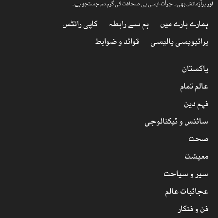
اور پرآزمائش بھی۔ جرأت ایسی ہی صحافت کی گرم دم جستجو ہے۔
ہمارے بارے میں
ہم سے رابطہ
کاپی رائٹس
پرائیویسی پالیسی
قوائد و ضوابط
پاکستان
عالم تمام
فہم دین
سائنس و ٹیکنالوجی
صحت
معیشت
سیر و سیاحت
عجائبات عالم
فن و فنکار