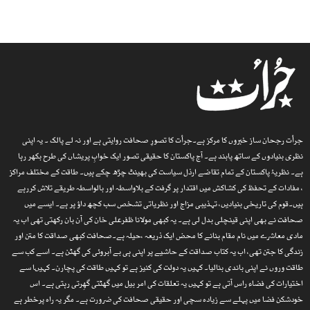
جرأت رجحان ساز خبروں کا مرکز ہے۔جرأت کا تصورِ صحافت روایتی ہے اور نہ لے پالک ۔ یہ اپنی
نظری بنیادوں کے ساتھ پابند ہے۔ آج پاکستان کا حقیقی تصور ایک خوابِ پریشاں کی طرح بکھر رہا
ہے۔ نظریۂ پاکستان کے تمام تقاضے ارذل سیاست کی بھینٹ چڑھ چکے ہیں۔ طاقت کے مختلف مراکز
، مفادات کے تحفظ کی کشاکش میں اقتدار پر گرفت کے بلاواسطہ اور بالواسطہ طریقے تلاش کررہے
ہیں۔قوم کی تاریخی بنیادیں، تہذیبی مزاج اور نظریاتی تشخص سب کچھ داؤ پر ہے۔ ایسے میں
صحافت نے بھی اپنی قینچلی بدل لی ہے۔ یہ کبھی مولانا ظفرعلی خان کی آن بان رکھتی تھی اب یہ
مادی معاشرے میں نام مقام بنانے کا محض ایک ذریعہ ،حیلہ ہے۔صحافت کبھی صداقت کا متن اور
زندگی کا جتن تھی، اب یہ کتاب صداقت کے حاشیے پر اپنی ہی بے آبروئی کی گھٹن ہے۔ اسے کب سے
طاقت وروں نے اپنی باندی بنالیا۔ کہیں یہ دولت کی کنیز ہے تو کہیں طاقت کی پچارن۔ کہیںا سے
اختیارات کی فضاء راس آتی ہے تو کہیں یہ تعلقات کی امر بیل میں گھٹتی گھِرتی رہتی ہے۔ اس
خودشکن فضا میں پہلے سے زیادہ سچی اور حقیقی صحافت کی ضرورت ہے۔ مگر یہ راہ پرخطر ہے