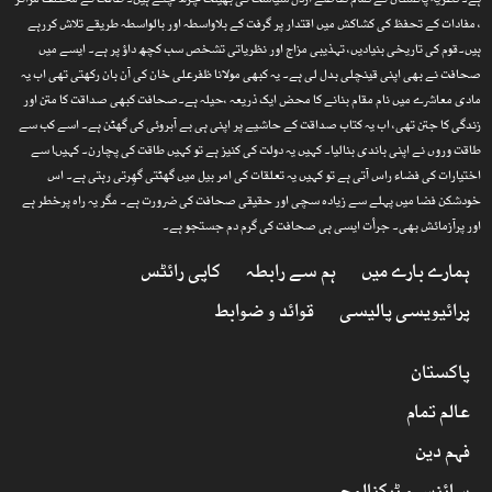
ہے۔ نظریۂ پاکستان کے تمام تقاضے ارذل سیاست کی بھینٹ چڑھ چکے ہیں۔ طاقت کے مختلف مراکز
، مفادات کے تحفظ کی کشاکش میں اقتدار پر گرفت کے بلاواسطہ اور بالواسطہ طریقے تلاش کررہے
ہیں۔قوم کی تاریخی بنیادیں، تہذیبی مزاج اور نظریاتی تشخص سب کچھ داؤ پر ہے۔ ایسے میں
صحافت نے بھی اپنی قینچلی بدل لی ہے۔ یہ کبھی مولانا ظفرعلی خان کی آن بان رکھتی تھی اب یہ
مادی معاشرے میں نام مقام بنانے کا محض ایک ذریعہ ،حیلہ ہے۔صحافت کبھی صداقت کا متن اور
زندگی کا جتن تھی، اب یہ کتاب صداقت کے حاشیے پر اپنی ہی بے آبروئی کی گھٹن ہے۔ اسے کب سے
طاقت وروں نے اپنی باندی بنالیا۔ کہیں یہ دولت کی کنیز ہے تو کہیں طاقت کی پچارن۔ کہیںا سے
اختیارات کی فضاء راس آتی ہے تو کہیں یہ تعلقات کی امر بیل میں گھٹتی گھِرتی رہتی ہے۔ اس
خودشکن فضا میں پہلے سے زیادہ سچی اور حقیقی صحافت کی ضرورت ہے۔ مگر یہ راہ پرخطر ہے
اور پرآزمائش بھی۔ جرأت ایسی ہی صحافت کی گرم دم جستجو ہے۔
ہمارے بارے میں
ہم سے رابطہ
کاپی رائٹس
پرائیویسی پالیسی
قوائد و ضوابط
پاکستان
عالم تمام
فہم دین