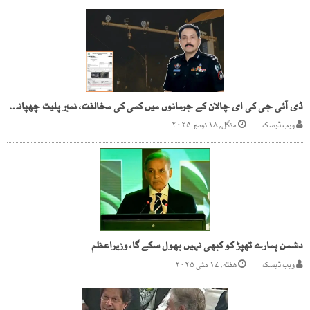
ڈی آئی جی کی ای چالان کے جرمانوں میں کمی کی مخالفت، نمبر پلیٹ چھپانے پر ایف آئی آر کا عندیہ
ویب ڈیسک
منگل, ۱۸ نومبر ۲۰۲۵
دشمن ہمارے تھپڑ کو کبھی نہیں بھول سکے گا، وزیراعظم
ویب ڈیسک
هفته, ۱۷ مئی ۲۰۲۵