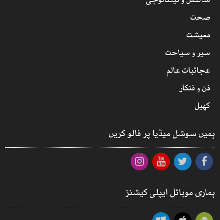
سائنس و ٹیکنالوجی
صحت
معیشت
سیر و سیاحت
عجائبات عالم
فن و فنکار
کھیل
ہمیں سوشل میڈیا پر فالو کریں
ہماری موبائل ایپلی کیشنز