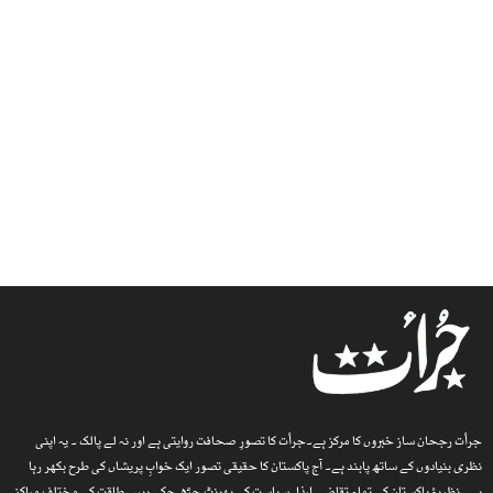
جرأت رجحان ساز خبروں کا مرکز ہے۔جرأت کا تصورِ صحافت روایتی ہے اور نہ لے پالک ۔ یہ اپنی
نظری بنیادوں کے ساتھ پابند ہے۔ آج پاکستان کا حقیقی تصور ایک خوابِ پریشاں کی طرح بکھر رہا