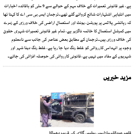
ہے، غیر قانونی تعمیرات کے خلاف مہم کے حوالے سے 9 مئی کو باقائدہ اخبارات
میں انتباہی اشتہارات شائع کروائے گئے تھے۔ترجمان ایس بی سی اے کا کہنا تھا
کہ رہائشی پلاٹس پر پورشن، یونٹ اور استعمالِ اراضی کی خلاف ورزی کے زمرے
میں کمرشل استعمال کا خاتمہ ناگزیر ہے، تمام غیر قانونی تعمیرات شہری حقوق
کی خلاف ورزی ہیں۔ترجمان کے مطابق بعض عناصر کی جانب سے نامعلوم
وجوہ پر انہدامی کارروائی کو غلط رنگ دیا جا رہا ہے، غلط رنگ دینا شہر اور
شہریوں کے مفاد میں نہیں ہے، قانونی کارروائی کی حوصلہ افزائی کی جائے۔
مزید خبریں
قلعہ عبداللہ،بازارمیں پولیس گاڑی کے قریب دھماکا