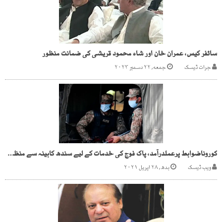
سائفر کیس، عمران خان اور شاہ محمود قریشی کی ضمانت منظور
جرات ڈیسک
جمعه, ۲۲ دسمبر ۲۰۲۳
کوروناضوابط پرعملدرآمد، پاک فوج کی خدمات کے لیے سندھ کابینہ سے منظوری
ویب ڈیسک
بدھ, ۲۸ اپریل ۲۰۲۱