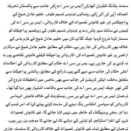
سندھ بلڈنگ کنٹرول اتھارٹی(ایس بی سی اے)کی جانب سے پاکستان تحریک
انصاف (پی ٹی آئی)کے رہنمائوں فردوس شمیم نقوی، حلیم عادل شیخ کے
پراجیکٹس اور غیر قانونی تعمیرات کے خلاف کارروائی۔ ایس بی سی اے کی
ٹیموں نے سائٹ سپر ہائی وے پر فردوش شمیم نقوی کے زیرتعمیر پراجیکٹ کو
مسمار کرنا شروع کردیا جبکہ گڈاپ ٹان میں حلیم عادل شیخ کے فارم ہاس کے
خلاف بھی کارروائی کی جا رہی ہے۔حکام کے مطابق حلیم عادل شیخ نے سرکاری
اراضی پر غیر قانونی تعمیرات کی، کارروائی پراجیکٹ کیلئے قانونی تقاضے پورے
نہ کرنے پر کی جارہی ہے۔ یس بی سی اے حکام کے مطابق کارروائی کے احکامات
اعلی حکام کی جانب سے دیے گئے ہیں۔ذرائع کے مطابق رہائشی پراجیکٹ سے
متعلق محکمہ اینٹی کرپشن کی جانب سے بھی ماضی میں تحقیقات شروع کی
گئی تھی جبکہ ایس بی سی اے کی جانب سے باقاعدہ اشتہار بھی دیا گیا تھا۔
ترجمان ایس بی سی اے نے کے بی سی ریسٹورنٹ کے خلاف قانونی انہدامی
کارروائی کو سیاسی انتقامی رنگ دینے کی مذمت کرتے ہوئے کہا کہ اس قسم کے
دبا اور منفی پروپیگنڈہ کو خاطر میں نہیں لایا جائے گا، غیر قانونی تعمیرات
شہر کے انفرا اسٹرکچر کو تباہی کے دہانے تک لے جانے کا موجب بن رہی ہیں۔
ترجمان کے مطابق تمام غیر قانونی تعمیرات کے خلاف کارروائی کا سلسلہ جاری