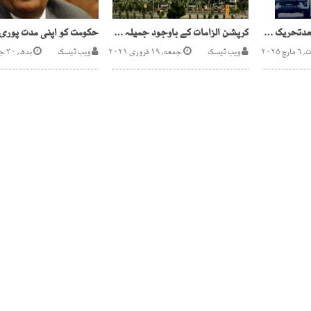
پی ٹی آئی کی عید کے بعدتحریک کی تیاریاں،اپوزیشن اتحاد کے لیے کوششیں
کرپشن الزامات کے باوجود جمیلہ جبین ڈائریکٹر نارتھ کراچی ٹاؤن تعینات
 ۲۰۲۵
ویب ڈیسک
جمعه, ۱۹ فروری ۲۰۲۱
ویب ڈیسک
بدھ, ۳۰ جون ۲۰۲۱