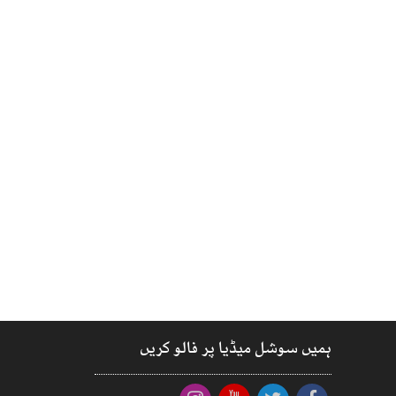
ہمیں سوشل میڈیا پر فالو کریں