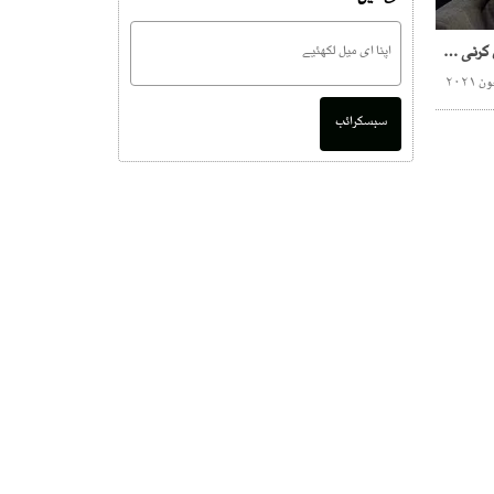
حکومت کو اپنی مدت پوری کرنی چاہیے ، خورشید شاہ
سبسکرائب