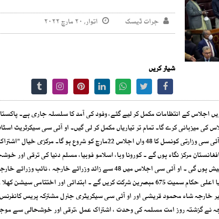
جرات ڈیسک
اتوار, ۲۰ مارچ ۲۰۲۲
شیئر کریں
اس کی میزبانی کرے گا۔ تمام تر تیاریاں مکمل کر لی گیں۔ او آئی سی سیکرٹریٹ اسٹا
مصر کے وزیر خارجہ سامع شکری اسلام آباد پہنچ چکے ہیں۔ او آئی سی وزارتی کونسل کا 48 واں اجلاس 22مارچ کو شروع ہو گا۔ مرکزی 
انستان مرکز نگاہ ہوں گے ۔ کورونا وبا، اسلامو فوبیا، مسلم دنیا کی ترقی اور خوشح
خصوصی تو جہ مرکوز ہو گی ۔ 140 قراردادیں منظوری کے لیے پیش ہوں گی ۔ او آئی سی اجلاس میں 48 سے زائد وزرائے خارجہ ، ن
مملکت، سرکاری حکام ، 15 مبصر ممالک کے نمائندگان خصوصی یا اعلی حکام سمیت 675 مبصرین شرکت کریں گے ۔ ابتدائی اور اختتامی سیشن
زیر خارجہ شاہ محمود قریشی اور او آئی سی سیکریٹری جنرل مشترکہ پریس کانفرنس
رجہ نے گزشتہ روز امت مسلمہ کی وحدت ، اشتراک عمل ،ترقی اور خوشحالی سے موجز