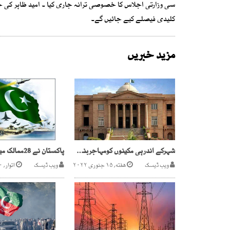
سی وزارتی اجلاس کا خصوصی ترانہ جاری کیا ۔ امید ظاہر کی جا
کلیدی فیصلے کیے جائیں گے۔
مزید خبریں
شہرکے اندرہی مکینوں کومہاجربنادیاگیا،سندھ ہائیکورٹ
ویب ڈیسک
هفته, ۱۵ جنوری ۲۰۲۲
ویب ڈیسک
اتوار, ۳۰ مئی ۲۰۲۱