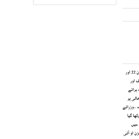
اسلامی تعاون تنظیم(او آئی سی) کی وزارتی کونسل کے اڑتالیسویں اجلاس کے انتظامات مکمل کر لیے گئے، وفود کی آمد کا سلسلہ جاری ہے۔ پاکستان 22 اور
ف اور
خیال "اشتراک برائے
الی پر
ائب وزرائے خارجہ ، وزرائے
 کھلا رکھا گیا
 میں
ن او آئی