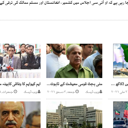
 رہی ہے کہ او آئی سی اجلاس میں کشمیر، افغانستان اور مسلم ممالک کی ترقی کے 
پاکستان نے 28ممالک میں 2لاکھ سے زائدا فواج کے ہمراہ 46مشترکہ مِشنز میں حصہ لیا
منی بجٹ قومی معیشت کے تابوت میں آخری کیل ثابت ہوگا ،شہبازشریف
ویب ڈیسک
جمعه, ۳ دسمبر ۲۰۲۱
ویب ڈیسک
جمعرات, ۲۹ فروری ۲۰۲۴