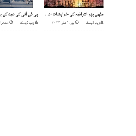
مٹھی بھر اشرافیہ کی خواہشات انرجی سیکٹر پر بوجھ
ویب ڈیسک
پیر, ۱ مئی ۲۰۲۳
ویب ڈیسک
جمعرات, ۶ مارچ