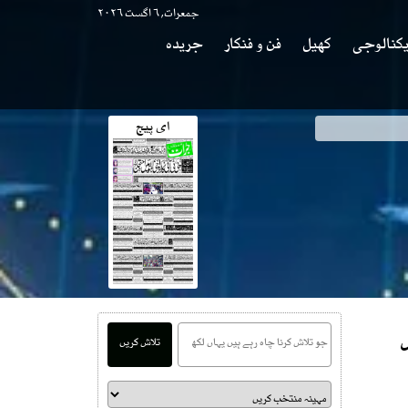
جمعرات, ۶ اگست ۲۰۲۶
کنالوجی
کھیل
فن و فنکار
جریدہ
ای پیج
س
تلاش کریں