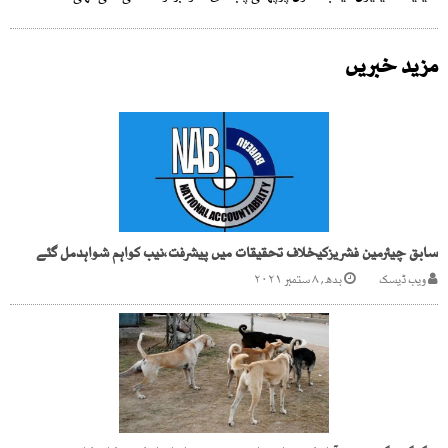
مزید خبریں
سابق چیئرمین فشریزکیخلاف تحقیقات میں پیشرفت،نیب کواہم شواہدمل گئے
ویب ڈیسک
بدھ, ۸ ستمبر ۲۰۲۱