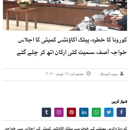
کورونا کا خطرہ، پبلک اکاؤنٹس کمیٹی کا اجلاس
خواجہ آصف ،سمیت کئی ارکان اٹھ کر چلے گئے
ویب ڈیسک
جمعرات, ۱۹ نومبر ۲۰۲۰
شیئر کریں
کورونا وائرس پھیلنے کے خوف سے پبلک اکاؤنٹس کمیٹی کے اجلاس سے خواجہ