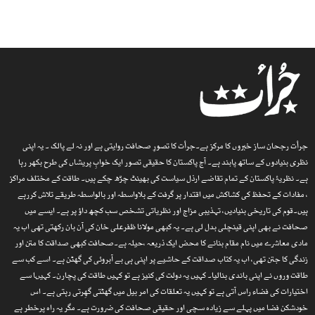
جرأت رجحان ساز خبروں کا مرکز ہے۔جرأت کا تصورِ صحافت روایتی ہے اور نہ لے پالک ۔ یہ اپنی
نظری بنیادوں کے ساتھ پابند ہے۔ آج پاکستان کا حقیقی تصور ایک خوابِ پریشاں کی طرح بکھر رہا
ہے۔ نظریۂ پاکستان کے تمام تقاضے ارذل سیاست کی بھینٹ چڑھ چکے ہیں۔ طاقت کے مختلف مراکز
، مفادات کے تحفظ کی کشاکش میں اقتدار پر گرفت کے بلاواسطہ اور بالواسطہ طریقے تلاش کررہے
ہیں۔قوم کی تاریخی بنیادیں، تہذیبی مزاج اور نظریاتی تشخص سب کچھ داؤ پر ہے۔ ایسے میں
صحافت نے بھی اپنی قینچلی بدل لی ہے۔ یہ کبھی مولانا ظفرعلی خان کی آن بان رکھتی تھی اب یہ
مادی معاشرے میں نام مقام بنانے کا محض ایک ذریعہ ،حیلہ ہے۔صحافت کبھی صداقت کا متن اور
زندگی کا جتن تھی، اب یہ کتاب صداقت کے حاشیے پر اپنی ہی بے آبروئی کی گھٹن ہے۔ اسے کب سے
طاقت وروں نے اپنی باندی بنالیا۔ کہیں یہ دولت کی کنیز ہے تو کہیں طاقت کی پچارن۔ کہیںا سے
اختیارات کی فضاء راس آتی ہے تو کہیں یہ تعلقات کی امر بیل میں گھٹتی گھِرتی رہتی ہے۔ اس
خودشکن فضا میں پہلے سے زیادہ سچی اور حقیقی صحافت کی ضرورت ہے۔ مگر یہ راہ پرخطر ہے