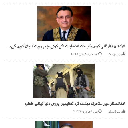
الیکشن نظرثانی کیس، کب تک انتخابات آگے کرکے جمہوریت قربان کریں گے، چیف جسٹس
ویب ڈیسک
جمعه, ۲۶ مئی ۲۰۲۳
افغانستان میں متحرک دہشت گرد تنظیمیں پوری دنیا کیلئے خطرہ
ویب ڈیسک
پیر, ۹ فروری ۲۰۲۶