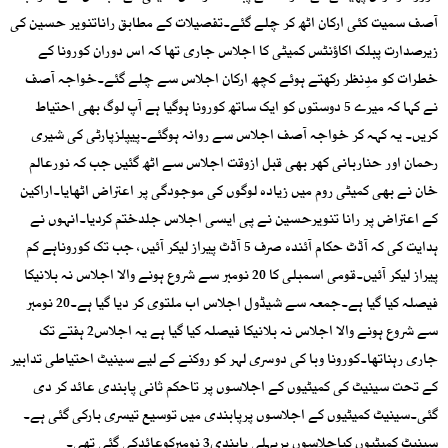
آصف سمیت کئی ارکان اٹھ کر چلے گئے۔تفصیلات کے مطابق راناتنویر حسین کی
زیرصدارت پبلک اکاؤنٹس کمیٹی کا اجلاس جاری تھا کہ اس دوران کورونا کے
خطرات کو مدِنظر رکھتے ہوئے کچھ ارکان اجلاس سے چلے گئے۔خواجہ آصف
نے کہا کہ میرے 5 دوستوں کو ایک ساتھ کورونا ہوگیا ہے آپ لوگ بھی احتیاط
کریں۔ یہ کہہ کر خواجہ آصف اجلاس سے روانہ ہوگئے۔پیپلزپارٹی کی شیری
رحمان اور حناربانی کھر بھی قبل ازوقت اجلاس سے اٹھ گئیں جب کہ نورعالم
خان نے بھی کمیٹی روم میں زیادہ لوگوں کی موجودگی پر اعتراض اٹھایا۔اراکین
کے اعتراض پر رانا تنویرحسین نے پی ایسی اجلاس جلدختم کردیا۔انہوں نے
ہدایت کی کہ آڈٹ حکام آئندہ صرف 5 آڈٹ پیراز لیکر آئیں، جب تک کوروناہے کم
پیراز لیکر آئیں۔قومی اسمبلی کا 20 نومبر سے شروع ہونے والا اجلاس نہ بلانیکا
فیصلہ کیا گیا ہے۔جمعہ سے شیڈول اجلاس اب ملتوی کر دیا گیا ہے۔20 نومبر
سے شروع ہونے والا اجلاس نہ بلانیکا فیصلہ کیا گیا ہے یہ اجلاس2 ہفتے تک
جاری رہناتھا۔کورونا وبا کی دوسری لہر کو روکنے کے لیے سینیٹ احتیاطی تدابیر
کے تحت سینیٹ کی کمیٹیوں کے اجلاسوں پر تاحکم ثانی پابندی عائد کر دی
گئی۔سینیٹ کمیٹیوں کے اجلاسوں پرپابندی میں توسیع تیسری بارکی گئی ہے۔
سینیٹ کمیٹیوں کیاجلاسوں پرپہلی پابندی3 نومبرکوعائدکی گئی تھی۔