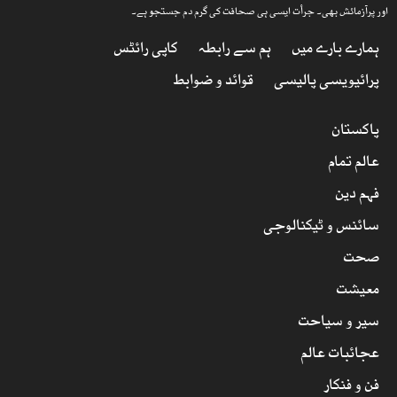
اور پرآزمائش بھی۔ جرأت ایسی ہی صحافت کی گرم دم جستجو ہے۔
ہمارے بارے میں
ہم سے رابطہ
کاپی رائٹس
پرائیویسی پالیسی
قوائد و ضوابط
پاکستان
عالم تمام
فہم دین
سائنس و ٹیکنالوجی
صحت
معیشت
سیر و سیاحت
عجائبات عالم
فن و فنکار