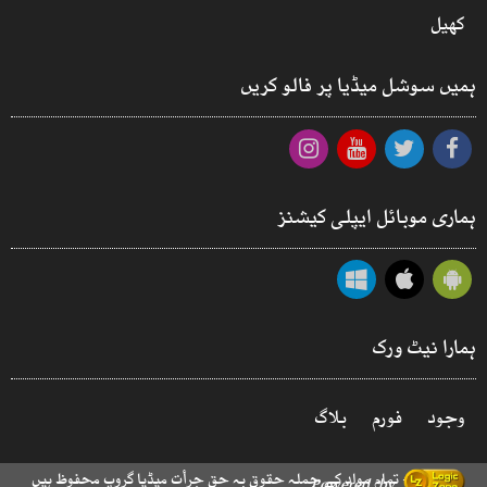
کھیل
ہمیں سوشل میڈیا پر فالو کریں
ہماری موبائل ایپلی کیشنز
ہمارا نیٹ ورک
وجود
فورم
بلاگ
© 2026 - تمام مواد کے جملہ حقوق بہ حق جرأت میڈیا گروپ محفوظ ہیں