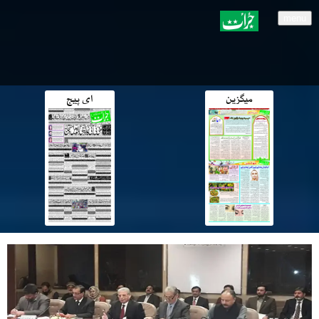
menu
میگزین
ای پیج