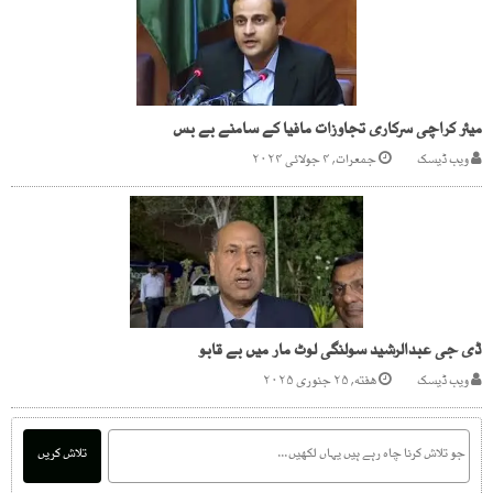
میئر کراچی سرکاری تجاوزات مافیا کے سامنے بے بس
ویب ڈیسک
جمعرات, ۴ جولائی ۲۰۲۴
ڈی جی عبدالرشید سولنگی لوٹ مار میں بے قابو
ویب ڈیسک
هفته, ۲۵ جنوری ۲۰۲۵
تلاش کریں