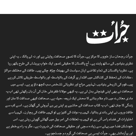
جرأت رجحان ساز خبروں کا مرکز ہے۔جرأت کا تصورِ صحافت روایتی ہے اور نہ لے پالک ۔ یہ اپنی
نظری بنیادوں کے ساتھ پابند ہے۔ آج پاکستان کا حقیقی تصور ایک خوابِ پریشاں کی طرح بکھر رہا
ہے۔ نظریۂ پاکستان کے تمام تقاضے ارذل سیاست کی بھینٹ چڑھ چکے ہیں۔ طاقت کے مختلف مراکز
، مفادات کے تحفظ کی کشاکش میں اقتدار پر گرفت کے بلاواسطہ اور بالواسطہ طریقے تلاش کررہے
ہیں۔قوم کی تاریخی بنیادیں، تہذیبی مزاج اور نظریاتی تشخص سب کچھ داؤ پر ہے۔ ایسے میں
صحافت نے بھی اپنی قینچلی بدل لی ہے۔ یہ کبھی مولانا ظفرعلی خان کی آن بان رکھتی تھی اب یہ
مادی معاشرے میں نام مقام بنانے کا محض ایک ذریعہ ،حیلہ ہے۔صحافت کبھی صداقت کا متن اور
زندگی کا جتن تھی، اب یہ کتاب صداقت کے حاشیے پر اپنی ہی بے آبروئی کی گھٹن ہے۔ اسے کب سے
طاقت وروں نے اپنی باندی بنالیا۔ کہیں یہ دولت کی کنیز ہے تو کہیں طاقت کی پچارن۔ کہیںا سے
اختیارات کی فضاء راس آتی ہے تو کہیں یہ تعلقات کی امر بیل میں گھٹتی گھِرتی رہتی ہے۔ اس
خودشکن فضا میں پہلے سے زیادہ سچی اور حقیقی صحافت کی ضرورت ہے۔ مگر یہ راہ پرخطر ہے
اور پرآزمائش بھی۔ جرأت ایسی ہی صحافت کی گرم دم جستجو ہے۔