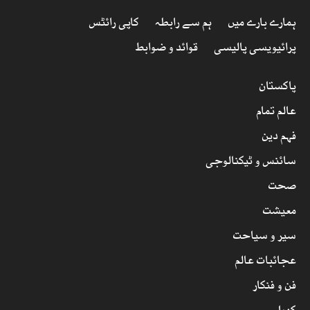
ہمارے بارے میں
ہم سے رابطہ
کاپی رائٹس
پرائیویسی پالیسی
قوائد و ضوابط
پاکستان
عالم تمام
فہم دین
سائنس و ٹیکنالوجی
صحت
معیشت
سیر و سیاحت
عجائبات عالم
فن و فنکار