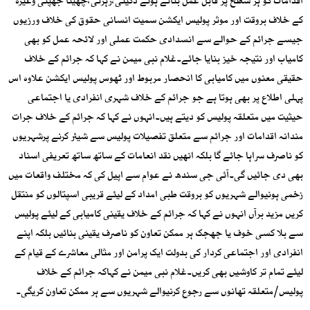
اقدامات کو ہر سطح پر قابل عمل بناتے ہوئے ڈکیتی،رہزنی،چھینا جھپٹی وغیرہ
کے خلاف بروقت اور موثر پولیس ایکشن سمیت انسانی حقوق کی خلاف ورزیوں
جیسے جرائم کے حوالے سے انسدادی حکمت عملی اور لائحہ عمل کو بھی
کامیاب اور نتیجہ خیز بنایا جائے۔غلام نبی میمن نے کہا کہ جرائم کے خلاف
حقیقی معنوں میں کامیابی کا انحصار مربوط اور ٹھوس پولیس ایکشن علاوہ اس
پہلی اطلاع پر بھی ہوتا ہے جو جرائم کے خلاف شہری انفرادی یا اجتماعی
حیثیت میں متعلقہ پولیس کو دیتے ہیں۔انہوں نے کہا کہ جرائم کے خلاف جرات
مندانہ اقدامات اور جرائم سے متعلق تفصیلات پولیس سے شیئر کرنے پرشہریوں
کو ناصرف سراہا جائے گا بلکہ انھیں نقد انعامات کے ساتھ ساتھ تعریفی اسناد
بھی دی جائیں گی۔آئی جی سندھ نے عوام سے اپیل کی کہ مختلف واقعات میں
زخمی ہونیوالے شہریوں کو بروقت طبی امداد کے لیئے قریبی اسپتالوں کو منتقل
کریں مزید برآں انہوں نے کہا کہ جرائم کے خلاف یقینی کامیابی کے لیئے پولیس
سے بلا کسی خوف یا جھجک ہر ممکن تعاون کو ناصرف یقینی بنائیں بلکہ اپنے
انفرادی اور اجتماعی کردار کی بدولت ایک پرامن اور مثالی معاشرے کے قیام کے
لیئے تمام تر کاوشیں بھی کریں۔غلام نبی میمن نے کہاکہ جرائم کے خلاف
پولیس/متعلقہ تھانوں سے رجوع کرنیوالے شہریوں سے ہر ممکن تعاون کریگی۔