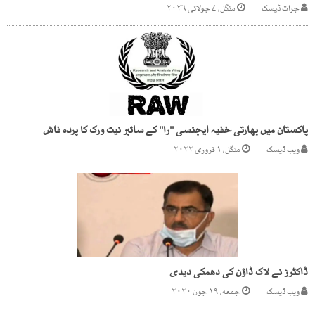
جرات ڈیسک
منگل, ۷ جولائی ۲۰۲۶
پاکستان میں بھارتی خفیہ ایجنسی ''را'' کے سائبر نیٹ ورک کا پردہ فاش
ویب ڈیسک
منگل, ۱ فروری ۲۰۲۲
ڈاکٹرز نے لاک ڈاؤن کی دھمکی دیدی
ویب ڈیسک
جمعه, ۱۹ جون ۲۰۲۰