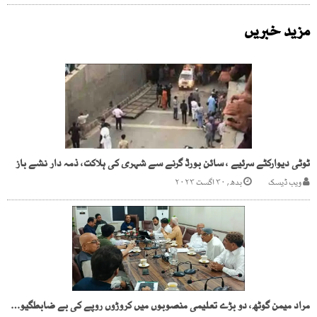
مزید خبریں
ٹوٹی دیوارکٹے سرئیے ، سائن بورڈ گرنے سے شہری کی ہلاکت، ذمہ دار نشے باز
ویب ڈیسک
بدھ, ۳۰ اگست ۲۰۲۳
مراد میمن گوٹھ، دو بڑے تعلیمی منصوبوں میں کروڑوں روپے کی بے ضابطگیوں کا انکشاف