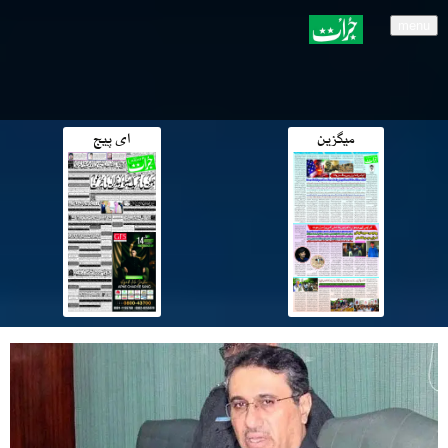
menu
میگزین
ای پیج