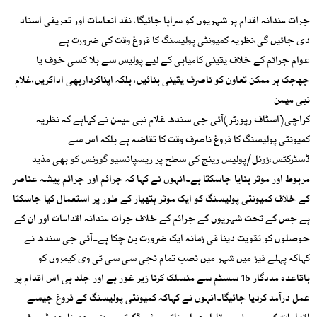
جرات مندانہ اقدام پر شہریوں کو سراہا جائیگا، نقد انعامات اور تعریفی اسناد
دی جائیں گی،نظریہ کمیونٹی پولیسنگ کا فروغ وقت کی ضرورت ہے
عوام جرائم کے خلاف یقینی کامیابی کے لیے پولیس سے بلا کسی خوف یا
جھجک ہر ممکن تعاون کو ناصرف یقینی بنائیں، بلکہ اپناکرداربھی اداکریں،غلام
نبی میمن
کراچی(اسٹاف رپورٹر)آئی جی سندھ غلام نبی میمن نے کہاہے کہ نظریہ
کمیونٹی پولیسنگ کا فروغ ناصرف وقت کا تقاضہ ہے بلکہ اس سے
ڈسٹرکٹس،زونل/پولیس رینج کی سطح پر ریسپانسیو گورنس کو بھی مذید
مربوط اور موثر بنایا جاسکتا ہے۔انہوں نے کہا کہ جرائم اور جرائم پیشہ عناصر
کے خلاف کمیونٹی پولیسنگ کو ایک موثر ہتھیار کے طور پر استعمال کیا جاسکتا
ہے جس کے تحت شہریوں کے جرائم کے خلاف جرات مندانہ اقدامات اور ان کے
حوصلوں کو تقویت دینا فی زمانہ ایک ضرورت بن چکا ہے۔آئی جی سندھ نے
کہاکہ پہلے فیز میں شہر میں نصب تمام نجی سی سی ٹی وی کیمروں کو
باقاعدہ مددگار 15 سسٹم سے منسلک کرنا زیر غور ہے اور جلد ہی اس اقدام پر
عمل درآمد کردیا جائیگا۔انہوں نے کہاکہ کمیونٹی پولیسنگ کے فروغ جیسے