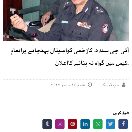
آئی جی سندھ کازخمی کواسپتال پہنچانے پرانعام
،کیس میں گواہ نہ بنانے کااعلان
ویب ڈیسک
هفته, ۱۷ ستمبر ۲۰۲۲
شیئر کریں