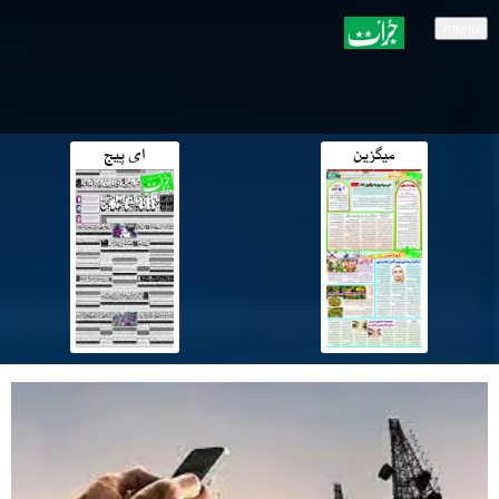
menu
میگزین
ای پیج