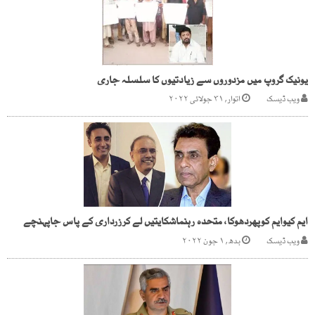
یونیک گروپ میں مزدوروں سے زیادتیوں کا سلسلہ جاری
ویب ڈیسک
اتوار, ۳۱ جولائی ۲۰۲۲
ایم کیوایم کوپھردھوکا، متحدہ رہنماشکایتیں لے کرزرداری کے پاس جاپہنچے
ویب ڈیسک
بدھ, ۱ جون ۲۰۲۲