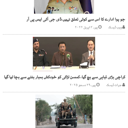
جو ہوا ادارے کا اس سے کوئی تعلق نہیں،ڈی جی آئی ایس پی آر
ویب ڈیسک
پیر, ۴ اپریل ۲۰۲۲
کراچی بڑی تباہی سے بچ گیا، کمسن لڑکی کو خودکش بمبار بننے سے بچا لیا گیا
جرات ڈیسک
پیر, ۲۹ دسمبر ۲۰۲۵