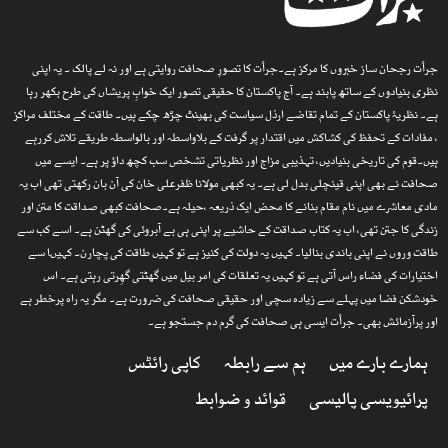
جرأت رجحان ساز خبروں کا مرکز ہے۔جرأت کا تصورِ صحافت روایتی ہے اور نہ لے پالک ۔ یہ اپنی
نظری بنیادوں کے ساتھ پابند ہے۔ آج پاکستان کا حقیقی تصور ایک خوابِ پریشاں کی طرح بکھر رہا
ہے۔ نظریۂ پاکستان کے تمام تقاضے ارذل سیاست کی بھینٹ چڑھ چکے ہیں۔ طاقت کے مختلف مراکز
، مفادات کے تحفظ کی کشاکش میں اقتدار پر گرفت کے بلاواسطہ اور بالواسطہ طریقے تلاش کررہے
ہیں۔قوم کی تاریخی بنیادیں، تہذیبی مزاج اور نظریاتی تشخص سب کچھ داؤ پر ہے۔ ایسے میں
صحافت نے بھی اپنی قینچلی بدل لی ہے۔ یہ کبھی مولانا ظفرعلی خان کی آن بان رکھتی تھی اب یہ
مادی معاشرے میں نام مقام بنانے کا محض ایک ذریعہ ،حیلہ ہے۔صحافت کبھی صداقت کا متن اور
زندگی کا جتن تھی، اب یہ کتاب صداقت کے حاشیے پر اپنی ہی بے آبروئی کی گھٹن ہے۔ اسے کب سے
طاقت وروں نے اپنی باندی بنالیا۔ کہیں یہ دولت کی کنیز ہے تو کہیں طاقت کی پچارن۔ کہیںا سے
اختیارات کی فضاء راس آتی ہے تو کہیں یہ تعلقات کی امر بیل میں گھٹتی گھِرتی رہتی ہے۔ اس
خودشکن فضا میں پہلے سے زیادہ سچی اور حقیقی صحافت کی ضرورت ہے۔ مگر یہ راہ پرخطر ہے
اور پرآزمائش بھی۔ جرأت ایسی ہی صحافت کی گرم دم جستجو ہے۔
ہمارے بارے میں
ہم سے رابطہ
کاپی رائٹس
پرائیویسی پالیسی
قوائد و ضوابط