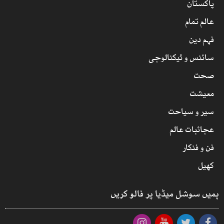
پاکستان
عالم تمام
فہم دین
سائنس و ٹیکنالوجی
صحت
معیشت
سیر و سیاحت
عجائبات عالم
فن و فنکار
کھیل
ہمیں سوشل میڈیا پر فالو کریں