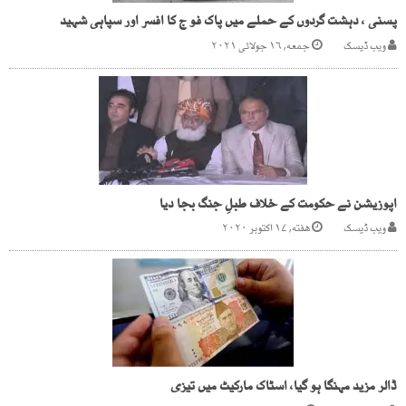
پسنی ، دہشت گردوں کے حملے میں پاک فو ج کا افسر اور سپاہی شہید
ویب ڈیسک
جمعه, ۱۶ جولائی ۲۰۲۱
اپوزیشن نے حکومت کے خلاف طبلِ جنگ بجا دیا
ویب ڈیسک
هفته, ۱۷ اکتوبر ۲۰۲۰
ڈالر مزید مہنگا ہو گیا، اسٹاک مارکیٹ میں تیزی