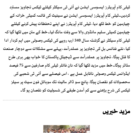
ٹیلی کام آپریٹرز ایسوسی ایشن نے آئی ٹی سیکٹر کیلئے ٹیکس تجاویز مسترد
کردیں۔ٹیلی کام آپریٹرز ایسوسی ایشن نے سینیٹ کی قائمہ کمیٹی خزانہ کے
چیئرمین کو خط لکھ دیا، ٹیلی کام آپریٹرز نے اپنے تحفظات پیش کرنے کیلئے
چیئرمین کمیٹی سلیم مانڈوی والا سے وقت مانگ لیا۔خط کے متن میں لکھا گیا کہ
ٹیلی کام سیکٹر نے گزشتہ سال 340 ارب روپے کی ٹیکس وصولی میں اہم کردار ادا
کیا، نئے فنانس بل کی تجاویز پر عملدرآمد، پہلے سے مشکلات سے دوچار صنعت
کا قتل ہوگا، تجاویز پر عملدرآمد سے ڈیجیٹل پاکستان کا خواب بھی بری طرح
متاثر ہوگا۔خط میں مزید لکھا گیا کہ نان فائلر ٹیلی کام صارفین سے 75 فیصد
ایڈوانس ٹیکس وصولی ناقابل عمل ہے ، اس فیصلے سے آئی ٹی شعبے کی
محصولات کو نقصان ہوگا، پانچ سو ڈالر مالیت تک موبائل فون سیٹ پر سیلز
ٹیکس کی شرح بڑھنے سے کم آمدن طبقے کی شمولیت کو نقصان ہو گا۔
مزید خبریں