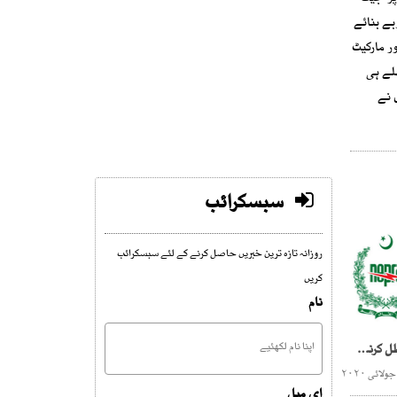
بے بنائے
ر مارکیٹ
سے ایٔر لائن پہلے ہی
 نے
سبسکرائب
روزانہ تازہ ترین خبریں حاصل کرنے کے لئے سبسکرائب
کریں
نام
کے الیکٹرک کا لائسنس معطل کرنے کا عندیہ
ای میل