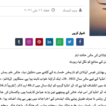
ویب ڈیسک
هفته, ۱۶ مئی ۲۰۲۶
شیئر کریں
 کے منافع کو نگل لیا،رپورٹ
ارتی قومی ایٔرلائن کو تاریخی خسارے کے گڑھے میں دھکیل دیا۔ عالمی خبر رساں 
رائٹرز کے مطابق بھارتی ایوی ایشن انڈسٹری کی بڑی کمپنی ‘ایٔر انڈیا’ کے لیے مالی سال 2025؍26ء ایک ڈراؤنا خواب ثابت ہوا ہے، سنگاپور ایٔر
ے کہ ایٔر انڈیا کی اس تباہ حالی کے پیچھے تین بڑے عوامل کارفرما ہیں، پاکستان کی ج
طویل روٹس نا صرف طویل ہوئے بلکہ ایندھن کے اخراجات میں بھی بے پناہ اضافہ ہوا، 
پروازوں کے راستے بری طرح متاثر ہوئے۔معلوم ہوا ہے کہ جنگ کے باعث عالمی سطح 