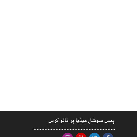
ہمیں سوشل میڈیا پر فالو کریں