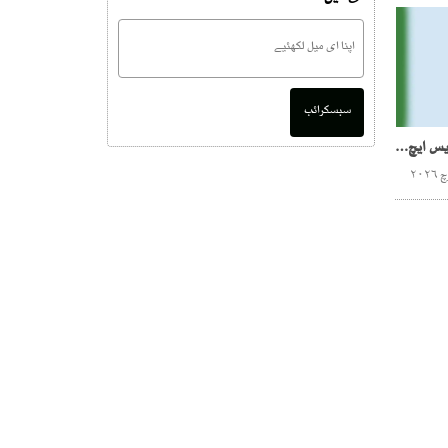
سبسکرائب
سندھ بلڈنگ، پی ای سی ایس ایچ ایس میں درجنوں غیر قانونی پلاٹ انہدام سے محفوظ