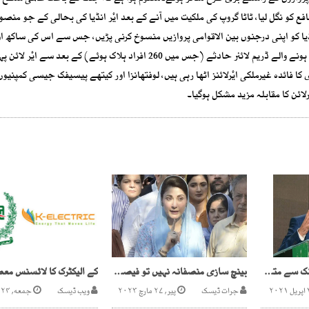
فع کو نگل لیا، ٹاٹا گروپ کی ملکیت میں آنے کے بعد ایٔر انڈیا کی بحالی کے جو منصو
ا کو اپنی درجنوں بین الاقوامی پروازیں منسوخ کرنی پڑیں، جس سے اس کی ساکھ او
شیٔر دونوں متاثر ہوئے۔بتایا جارہا ہے کہ گزشتہ سال گجرات میں ہونے والے ڈریم لائنر حادثے (جس میں 260 افراد ہلاک ہوئے) کے بعد 
ی کا فائدہ غیرملکی ایٔرلائنز اٹھا رہی ہیں، لوفتھانزا اور کیتھے پیسیفک جیسی کمپنیوں
ائن کا مقابلہ مزید مشکل ہوگیا۔
پیپلز پارٹی کا اسٹیٹ بینک سے متعلق صدارتی آرڈیننس چیلنج کرنے کا فیصلہ
بینچ سازی منصفانہ نہیں تو فیصلہ کیسے منصفانہ تصور ہو گا؟مریم نواز
جرات ڈیسک
پیر, ۲۷ مارچ ۲۰۲۳
ویب ڈیسک
جمعه, ۲۴ جولائی ۲۰۲۰