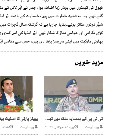
فیول کی قیمتوں میں ہوش رُبا اضافہ ہوا، جس نے ایٔر لائن کے منا
گئے تھے، وہ اب شدید خطرے میں ہیں، خسارے کے باعث ایٔر انڈی
کڑی نگرانی اور عوامی دباؤ کا شکار تھی، ایٔر انڈیا کی اس کمزور
بھارتی مارکیٹ میں اپنی سروسز بڑھا دی ہیں، جس سے مقامی ایٔرل
مزید خبریں
ٹی ٹی پی کے ہمسایہ ملک میں ٹھکانے ہیں،کورکمانڈر کانفرنس میں اظہار افسوس
ویب ڈیسک
پیر, ۱۷ جولائی ۲۰۲۳
ویب ڈیسک
هفته, ۳ اپریل ۲۰۲۱