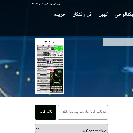
هفته, ۸ اگست ۲۰۲۶
کنالوجی
کھیل
فن و فنکار
جریدہ
ای پیج
تلاش کریں