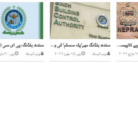
کراچی کیلئے بجلی 3روپے 35پیسے فی یونٹ مہنگی
سندھ بلڈنگ میں’پٹہ سسٹم‘ کی واپسی، ہفتہ وار ٹھیکہ طے
ویب ڈیسک
پیر, ۱۵ جون ۲۰۲۶
ویب ڈیسک
پیر, ۳۰ مارچ ۲۰۲۶