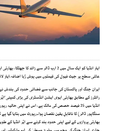
ایئر انڈیا کو ایک سال میں 2 ارب ڈالر سے زائد کا جھٹکا، بھارتی ایئرلائن کی مالی حالت ابتر
عالمی سطح پر جیٹ فیول کی قیمتوں میں ہوش رُبا اضافہ،ایئر لائن
ایران جنگ اور پاکستان کی جانب سے فضائی حدود کی بندش نے بھ
سنگاپور ڈالر) کا ناقابلِ یقین نقصان ہوا۔رپورٹ میں بتایا گیا ہ
بھارتی پروازوں کے لیے اپنی حدود بند کرنے سے ایٔر انڈیا کے 
جاری ایران جنگ کی وجہ سے مشرقِ وسطیٰ کی اہم مارکیٹیں اور 