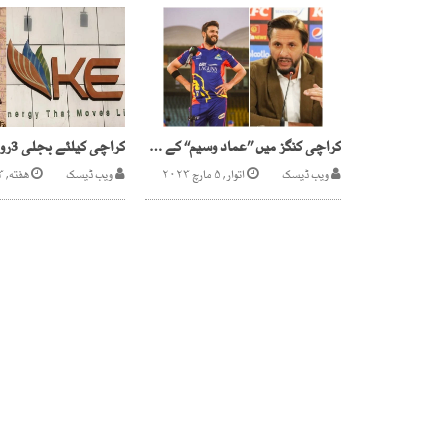
کراچی کنگز میں ’’عماد وسیم‘‘ کے علاوہ کچھ نہیں، شاہد آفریدی
ویب ڈیسک
اتوار, ۵ مارچ ۲۰۲۳
ویب ڈیسک
هفته, ۱۳ مارچ ۲۰۲۱