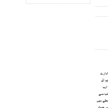
ادارے
لائنز، جو ایٔر
انڈیا میں 25 فیصد حصص کی مالک ہے، اس نے اپنی حالیہ رپورٹ میں انکشاف کیا ہے کہ ایٔر انڈیا گروپ کو ایک سال میں 2۔80 ارب ڈالر (تقریباً 3۔56 ارب
انب سے
خطے میں
پر جیٹ