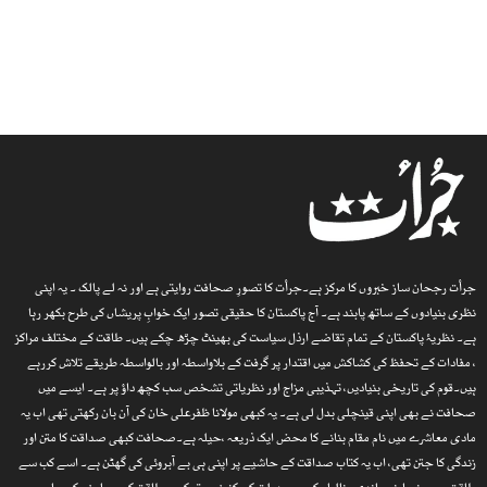
جرأت رجحان ساز خبروں کا مرکز ہے۔جرأت کا تصورِ صحافت روایتی ہے اور نہ لے پالک ۔ یہ اپنی
نظری بنیادوں کے ساتھ پابند ہے۔ آج پاکستان کا حقیقی تصور ایک خوابِ پریشاں کی طرح بکھر رہا
ہے۔ نظریۂ پاکستان کے تمام تقاضے ارذل سیاست کی بھینٹ چڑھ چکے ہیں۔ طاقت کے مختلف مراکز
، مفادات کے تحفظ کی کشاکش میں اقتدار پر گرفت کے بلاواسطہ اور بالواسطہ طریقے تلاش کررہے
ہیں۔قوم کی تاریخی بنیادیں، تہذیبی مزاج اور نظریاتی تشخص سب کچھ داؤ پر ہے۔ ایسے میں
صحافت نے بھی اپنی قینچلی بدل لی ہے۔ یہ کبھی مولانا ظفرعلی خان کی آن بان رکھتی تھی اب یہ
مادی معاشرے میں نام مقام بنانے کا محض ایک ذریعہ ،حیلہ ہے۔صحافت کبھی صداقت کا متن اور
زندگی کا جتن تھی، اب یہ کتاب صداقت کے حاشیے پر اپنی ہی بے آبروئی کی گھٹن ہے۔ اسے کب سے