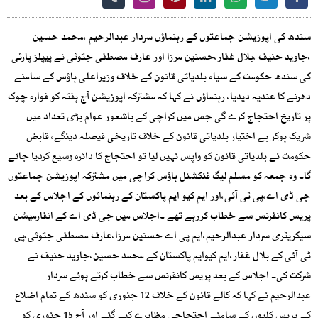
سندھ کی اپوزیشن جماعتوں کے رہنماؤں سردار عبدالرحیم ،محمد حسین
،جاوید حنیف ،بلال غفار،حسنین مرزا اور عارف مصطفی جتوئی نے پیپلز پارٹی
کی سندھ حکومت کے سیاہ بلدیاتی قانون کے خلاف وزیراعلی ہاؤس کے سامنے
دھرنے کا عندیہ دیدیا، رہنماؤں نے کہا کہ مشترکہ اپوزیشن آج ہفتہ کو فوارہ چوک
پر تاریخ احتجاج کرے گی جس میں کراچی کے باشعور عوام بڑی تعداد میں
شریک ہوکر بے اختیار بلدیاتی قانون کے خلاف تاریخی فیصلہ دینگے، قابض
حکومت نے بلدیاتی قانون کو واپس نہیں لیا تو احتجاج کا دائرہ وسیع کردیا جائے
گا۔ وہ جمعہ کو مسلم لیگ فنکشنل ہاؤس کراچی میں مشترکہ اپوزیشن جماعتوں
جی ڈی اے،پی ٹی آئی،اور ایم کیو ایم پاکستان کے رہنمائوں کے اجلاس کے بعد
پریس کانفرنس سے خطاب کررہے تھے ۔اجلاس میں جی ڈی اے کے انفارمیشن
سیکریٹری سردار عبدالرحیم،ایم پی اے حسنین مرزا،عارف مصطفی جتوئی،پی
ٹی آئی کے بلال غفار،ایم کیوایم پاکستان کے محمد حسین،جاوید حنیف نے
شرکت کی۔ اجلاس کے بعد پریس کانفرنس سے خطاب کرتے ہوئے سردار
عبدالرحیم نے کہا کہ کالے قانون کے خلاف 12 جنوری کو سندھ کے تمام اضلاع
کے پریس کلبوں کے سامنے احتجاجی مظاہرے کیے گئے اور آج 15 جنوری کو