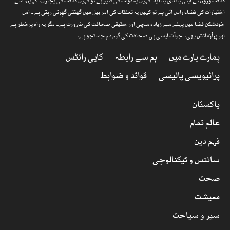
طاقت وروں نے اپنی باندی بنالیا۔ کہیں یہ دولت کی کنیز ہے تو کہیں طاقت کی پچارن۔ کہیںا سے
اختیارات کی فضاء راس آتی ہے تو کہیں یہ تعلقات کی امر بیل میں گھٹتی گھِرتی رہتی ہے۔ اس
خودشکن فضا میں پہلے سے زیادہ سچی اور حقیقی صحافت کی ضرورت ہے۔ مگر یہ راہ پرخطر ہے
اور پرآزمائش بھی۔ جرأت ایسی ہی صحافت کی گرم دم جستجو ہے۔
ہمارے بارے میں
ہم سے رابطہ
کاپی رائٹس
پرائیویسی پالیسی
قوائد و ضوابط
پاکستان
عالم تمام
فہم دین
سائنس و ٹیکنالوجی
صحت
معیشت
سیر و سیاحت