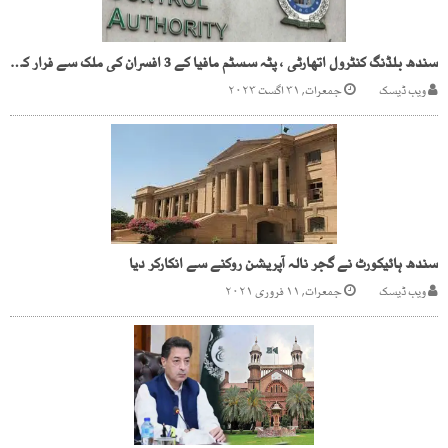
سندھ بلڈنگ کنٹرول اتھارٹی ، پٹہ سسٹم مافیا کے 3 افسران کی ملک سے فرار کی تیاری
ویب ڈیسک
جمعرات, ۳۱ اگست ۲۰۲۳
سندھ ہائیکورٹ نے گجر نالہ آپریشن روکنے سے انکارکر دیا
ویب ڈیسک
جمعرات, ۱۱ فروری ۲۰۲۱