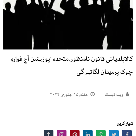
کالابلدیاتی قانون نامنظور،متحدہ اپوزیشن آج فوارہ
چوک پرمیدان لگائے گی
ویب ڈیسک
هفته, ۱۵ جنوری ۲۰۲۲
شیئر کریں