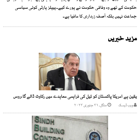
حکومت کے تھے وہ وفاقی حکومت نے پورے کیے۔پیپلز پارٹی کوئی سیاسی
جماعت نہیں بلکہ آصف زرداری کا مافیا ہے۔
مزید خبریں
یقین ہے امریکا پاکستان کو تیل کی فراہمی معاہدے میں رکاوٹ ڈالے گا،روس
ویب ڈیسک
منگل, ۳۱ جنوری ۲۰۲۳