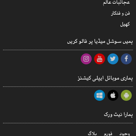
عجائبات عالم
فن و فنکار
کھیل
ہمیں سوشل میڈیا پر فالو کریں
ہماری موبائل ایپلی کیشنز
ہمارا نیٹ ورک
وجود
فورم
بلاگ