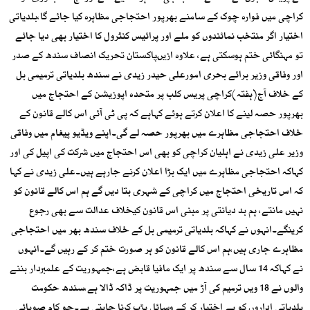
کراچی میں فوارہ چوک کے سامنے بھرپور احتجاجی مظاہرہ کیا جائے گا،بلدیاتی
اختیار اگر منتخب نمائندوں کو ملے اور پرائیس کنٹرول کا اختیار بھی دیا جائے
تو مہنگائی ختم ہوسکتی ہے، علاوہ ازیںپاکستان تحریک انصاف سندھ کے صدر
اور وفاقی وزیر برائے بحری امورعلی حیدر زیدی نے سندھ بلدیاتی ترمیمی بل
کے خلاف آج(ہفتہ)کراچی پریس کلب پر متحدہ اپوزیشن کے احتجاج میں
بھرپور حصہ لینے کا اعلان کرتے ہوئے کہاہے کہ پی ٹی آئی اس کالے قانون کے
خلاف احتجاجی مظاہرے میں بھرپور حصہ لے گی۔اپنے ویڈیو پیغام میں وفاقی
وزیر علی زیدی نے اہلیان کراچی کو بھی اس احتجاج میں شرکت کی اپیل کی اور
کہاکہ احتجاجی مظاہرے میں ایک بڑا اعلان کرنے جارہے ہیں۔علی زیدی نے کہا
کہ اس تاریخی احتجاج میں کراچی کے شہری بتا دیں گے ہم اس کالے قانون کو
نہیں مانتے، ہم بد دیانتی پر مبنی اس قانون کیخلاف عدالت سے بھی رجوع
کرینگے۔انہوں نے کہاکہ بلدیاتی ترمیمی بل کے خلاف سندھ بھر میں احتجاجی
مظاہرے جاری ہیں،ہم اس کالے قانون کو ہر صورت ختم کر کے رہیں گے۔انہوں
نے کہاکہ 14 سال سے سندھ پر ایک مافیا قابض ہے،جمہوریت کے علمبردار بننے
والوں نے 18 ویں ترمیم کی آڑ میں جمہوریت پر ڈاکہ ڈالا ہے،سندھ حکومت
بلدیاتی اداروں کو بے اختیار کر کے وسائل ہڑپ کرنا چاہتی ہے۔جو کام صوبائی