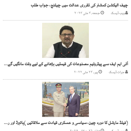
چیف الیکشن کمشنر کی تقرری عدالت میں چیلنج، جواب طلب
ویب ڈیسک
جمعه, ۳ مئی ۲۰۲۴
آئی ایم ایف سے پیٹرولیم مصنوعات کی قیمتیں بڑھانے کے لیے وقت مانگیں گے، مفتاح اسماعیل
جرات ڈیسک
پیر, ۲۳ مئی ۲۰۲۲
(فیلڈ مارشل کا دورہ چین، سیاسی و عسکری قیادت سے ملاقاتیں )ہائبرڈ اور روایتی خطرات سے نمٹنے کیلئے مشترکہ عزم کا اعادہ