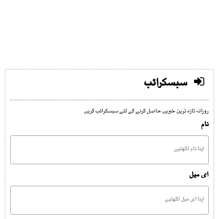
سبسکرائب
روزانہ تازہ ترین خبریں حاصل کرنے کے لئے سبسکرائب کریں
نام
ای میل