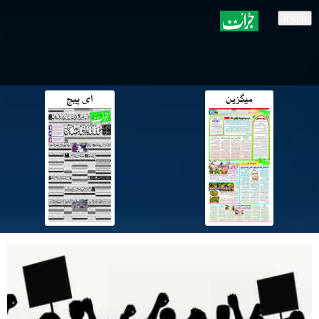
menu
میگزین
ای پیج