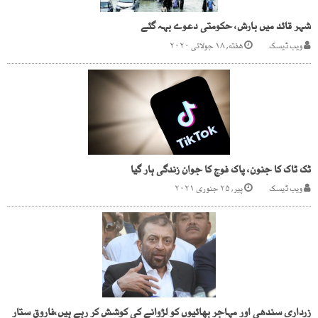
شہر قائد میں بارش، حکومتی دعوے بہہ گئے
ویب ڈیسک
هفته, ۱۸ جولائی ۲۰۲۰
ٹک ٹاک کا جنون، پاک فوج کا جوان زندگی ہار گیا
ویب ڈیسک
پیر, ۲۵ جنوری ۲۰۲۱
زرداری سندھی اور مہاجر بھائیوں کو لڑوانے کی کوشش کر رہے ہیں،فاروق ستار