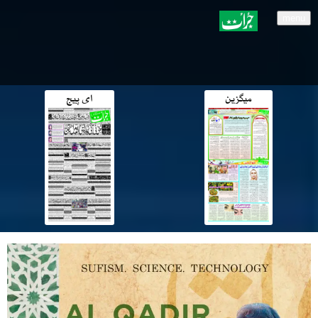
menu
میگزین
ای پیج