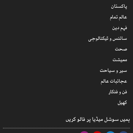
پاکستان
عالم تمام
فہم دین
سائنس و ٹیکنالوجی
صحت
معیشت
سیر و سیاحت
عجائبات عالم
فن و فنکار
کھیل
ہمیں سوشل میڈیا پر فالو کریں