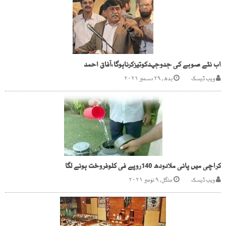
اب نئے صوبے کی جدوجہدکوتیزکرناہوگا،آفاق احمد
ویب ڈیسک
بدھ, ۲۹ دسمبر ۲۰۲۱
کراچی میں پانی ملادودھ 140روپے فی کلوفروخت ہونے لگا
ویب ڈیسک
منگل, ۹ نومبر ۲۰۲۱