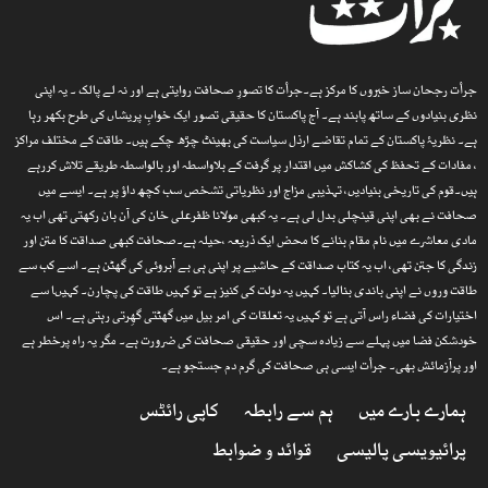
جرأت رجحان ساز خبروں کا مرکز ہے۔جرأت کا تصورِ صحافت روایتی ہے اور نہ لے پالک ۔ یہ اپنی
نظری بنیادوں کے ساتھ پابند ہے۔ آج پاکستان کا حقیقی تصور ایک خوابِ پریشاں کی طرح بکھر رہا
ہے۔ نظریۂ پاکستان کے تمام تقاضے ارذل سیاست کی بھینٹ چڑھ چکے ہیں۔ طاقت کے مختلف مراکز
، مفادات کے تحفظ کی کشاکش میں اقتدار پر گرفت کے بلاواسطہ اور بالواسطہ طریقے تلاش کررہے
ہیں۔قوم کی تاریخی بنیادیں، تہذیبی مزاج اور نظریاتی تشخص سب کچھ داؤ پر ہے۔ ایسے میں
صحافت نے بھی اپنی قینچلی بدل لی ہے۔ یہ کبھی مولانا ظفرعلی خان کی آن بان رکھتی تھی اب یہ
مادی معاشرے میں نام مقام بنانے کا محض ایک ذریعہ ،حیلہ ہے۔صحافت کبھی صداقت کا متن اور
زندگی کا جتن تھی، اب یہ کتاب صداقت کے حاشیے پر اپنی ہی بے آبروئی کی گھٹن ہے۔ اسے کب سے
طاقت وروں نے اپنی باندی بنالیا۔ کہیں یہ دولت کی کنیز ہے تو کہیں طاقت کی پچارن۔ کہیںا سے
اختیارات کی فضاء راس آتی ہے تو کہیں یہ تعلقات کی امر بیل میں گھٹتی گھِرتی رہتی ہے۔ اس
خودشکن فضا میں پہلے سے زیادہ سچی اور حقیقی صحافت کی ضرورت ہے۔ مگر یہ راہ پرخطر ہے
اور پرآزمائش بھی۔ جرأت ایسی ہی صحافت کی گرم دم جستجو ہے۔
ہمارے بارے میں
ہم سے رابطہ
کاپی رائٹس
پرائیویسی پالیسی
قوائد و ضوابط