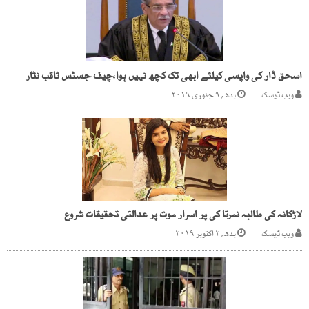
اسحق ڈار کی واپسی کیلئے ابھی تک کچھ نہیں ہوا،چیف جسٹس ثاقب نثار
ویب ڈیسک
بدھ, ۹ جنوری ۲۰۱۹
لاڑکانہ کی طالبہ نمرتا کی پر اسرار موت پر عدالتی تحقیقات شروع
ویب ڈیسک
بدھ, ۲ اکتوبر ۲۰۱۹