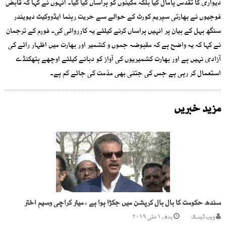
دیواری کا تقدس پامال کیا بلکہ مکینوں کو ہراساں کیا گیا۔ انہوں نے کہا کہ قابض
فوجیوں نے بھارتی سپریم کورٹ کے حوالے سے حریت رہنما ایڈووکیٹ دیویندر
سنگھ بہل کے بیان پر انہیں ہراساں کرنے کیلئے یہ کارروائی کی۔ فورم کے ترجمان
نے کہا کہ یہ واضح ہے کہ مقبوضہ جموں و کشمیر اور بھارت میں اظہار رائے کی
آزادی نہیں ہے اور بھارت کشمیریوں کی آواز کو دبانے کیلئے اوچھے ہتھکنڈے
استعمال کر رہی ہے جس کی جتنی بھی مذمت کی جائے کم ہے۔
مزید خبریں
سندھ حکومت کا بال بال کرپشن میں جکڑا ہوا ہے ، میئر کراچی وسیم اختر
ویب ڈیسک
بدھ, ۱ مئی ۲۰۱۹