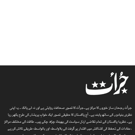
جرأت رجحان ساز خبروں کا مرکز ہے۔جرأت کا تصورِ صحافت روایتی ہے اور نہ لے پالک ۔ یہ اپنی
نظری بنیادوں کے ساتھ پابند ہے۔ آج پاکستان کا حقیقی تصور ایک خوابِ پریشاں کی طرح بکھر رہا
ہے۔ نظریۂ پاکستان کے تمام تقاضے ارذل سیاست کی بھینٹ چڑھ چکے ہیں۔ طاقت کے مختلف مراکز
، مفادات کے تحفظ کی کشاکش میں اقتدار پر گرفت کے بلاواسطہ اور بالواسطہ طریقے تلاش کررہے