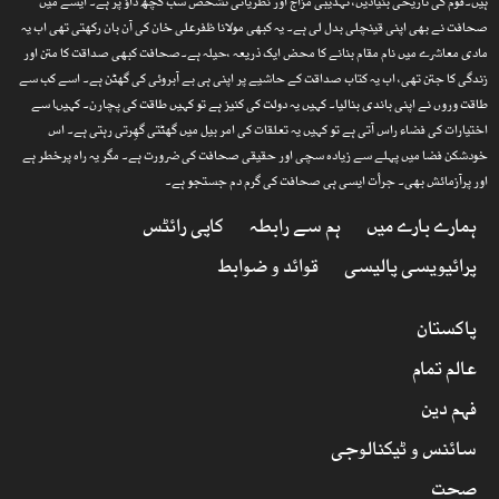
ہیں۔قوم کی تاریخی بنیادیں، تہذیبی مزاج اور نظریاتی تشخص سب کچھ داؤ پر ہے۔ ایسے میں
صحافت نے بھی اپنی قینچلی بدل لی ہے۔ یہ کبھی مولانا ظفرعلی خان کی آن بان رکھتی تھی اب یہ
مادی معاشرے میں نام مقام بنانے کا محض ایک ذریعہ ،حیلہ ہے۔صحافت کبھی صداقت کا متن اور
زندگی کا جتن تھی، اب یہ کتاب صداقت کے حاشیے پر اپنی ہی بے آبروئی کی گھٹن ہے۔ اسے کب سے
طاقت وروں نے اپنی باندی بنالیا۔ کہیں یہ دولت کی کنیز ہے تو کہیں طاقت کی پچارن۔ کہیںا سے
اختیارات کی فضاء راس آتی ہے تو کہیں یہ تعلقات کی امر بیل میں گھٹتی گھِرتی رہتی ہے۔ اس
خودشکن فضا میں پہلے سے زیادہ سچی اور حقیقی صحافت کی ضرورت ہے۔ مگر یہ راہ پرخطر ہے
اور پرآزمائش بھی۔ جرأت ایسی ہی صحافت کی گرم دم جستجو ہے۔
ہمارے بارے میں
ہم سے رابطہ
کاپی رائٹس
پرائیویسی پالیسی
قوائد و ضوابط
پاکستان
عالم تمام
فہم دین
سائنس و ٹیکنالوجی
صحت