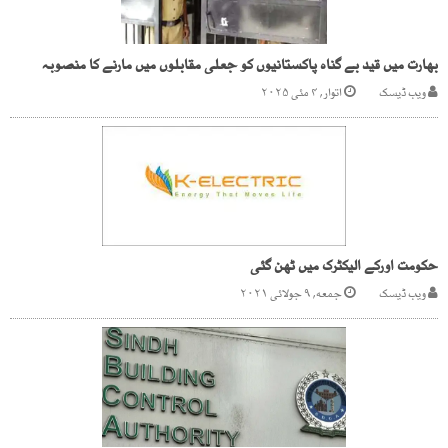
بھارت میں قید بے گناہ پاکستانیوں کو جعلی مقابلوں میں مارنے کا منصوبہ
ویب ڈیسک
اتوار, ۴ مئی ۲۰۲۵
حکومت اورکے الیکٹرک میں ٹھن گئی
ویب ڈیسک
جمعه, ۹ جولائی ۲۰۲۱