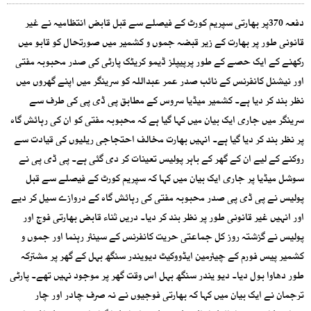
دفعہ 370پر بھارتی سپریم کورٹ کے فیصلے سے قبل قابض انتظامیہ نے غیر
قانونی طور پر بھارت کے زیر قبضہ جموں و کشمیر میں صورتحال کو قابو میں
رکھنے کے ایک حصے کے طور پرپیپلز ڈیمو کریٹک پارٹی کی صدر محبوبہ مفتی
اور نیشنل کانفرنس کے نائب صدر عمر عبداللہ کو سرینگر میں اپنے گھروں میں
نظر بند کر دیا ہے۔ کشمیر میڈیا سروس کے مطابق پی ڈی پی کی طرف سے
سرینگر میں جاری ایک بیان میں کہا گیا ہے کہ محبوبہ مفتی کو ان کی رہائش گاہ
پر نظر بند کر دیا گیا ہے۔ انہیں بھارت مخالف احتجاجی ریلیوں کی قیادت سے
روکنے کے لیے ان کے گھر کے باہر پولیس تعینات کر دی گئی ہے۔ پی ڈی پی نے
سوشل میڈیا پر جاری ایک بیان میں کہا کہ سپریم کورٹ کے فیصلے سے قبل
پولیس نے پی ڈی پی صدر محبوبہ مفتی کی رہائش گاہ کے دروازے سیل کر دیے
اور انہیں غیر قانونی طور پر نظر بند کر دیا۔ دریں ثناء قابض بھارتی فوج اور
پولیس نے گزشتہ روز کل جماعتی حریت کانفرنس کے سینئر رہنما اور جموں و
کشمیر پیس فورم کے چیئرمین ایڈووکیٹ دیویندر سنگھ بہل کے گھر پر مشترکہ
طور دھاوا بول دیا۔ دیو یندر سنگھ بہل اس وقت گھر پر موجود نہیں تھے۔ پارٹی
ترجمان نے ایک بیان میں کہا کہ بھارتی فوجیوں نے نہ صرف چادر اور چار