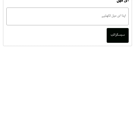
ای میل
سبسکرائب