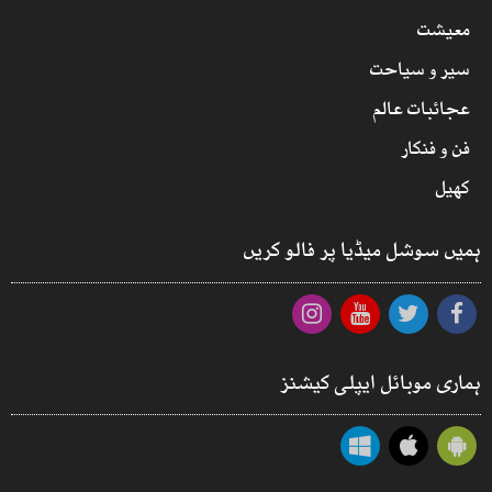
معیشت
سیر و سیاحت
عجائبات عالم
فن و فنکار
کھیل
ہمیں سوشل میڈیا پر فالو کریں
ہماری موبائل ایپلی کیشنز