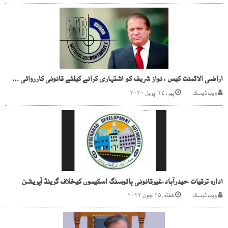
اراضی الاٹمنٹ کیس ، نواز شریف کو اشتہاری کرانے کیلئے قانونی کارروائی شروع
ویب ڈیسک
پیر, ۲۷ اپریل ۲۰۲۰
ادارہ ترقیات حیدرآباد،غیرقانونی ہائوسنگ اسکیموں کیخلاف گرینڈ آپریشن
ویب ڈیسک
هفته, ۲۵ جون ۲۰۲۲