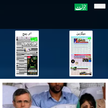
menu
میگزین
ای پیج