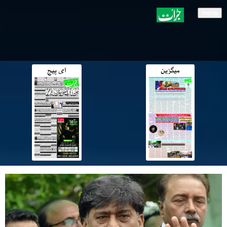
menu
میگزین
ای پیج