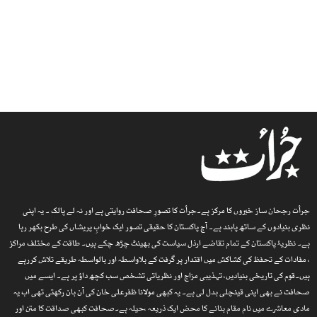
جرأت رجحان ساز خبروں کا مرکز ہے۔جرأت کا تصورِ صحافت روایتی ہے اور نہ لے پالک ۔ یہ اپنی
نظری بنیادوں کے ساتھ پابند ہے۔ آج پاکستان کا حقیقی تصور ایک خوابِ پریشاں کی طرح بکھر رہا
ہے۔ نظریۂ پاکستان کے تمام تقاضے ارذل سیاست کی بھینٹ چڑھ چکے ہیں۔ طاقت کے مختلف مراکز
، مفادات کے تحفظ کی کشاکش میں اقتدار پر گرفت کے بلاواسطہ اور بالواسطہ طریقے تلاش کررہے
ہیں۔قوم کی تاریخی بنیادیں، تہذیبی مزاج اور نظریاتی تشخص سب کچھ داؤ پر ہے۔ ایسے میں
صحافت نے بھی اپنی قینچلی بدل لی ہے۔ یہ کبھی مولانا ظفرعلی خان کی آن بان رکھتی تھی اب یہ
مادی معاشرے میں نام مقام بنانے کا محض ایک ذریعہ ،حیلہ ہے۔صحافت کبھی صداقت کا متن اور