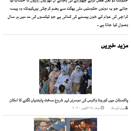
حکومت کو لعن طعن کرکے چھوڑنے کی بجائے ان کھربوں روپوں کا حساب لیا
جائے جو یہ دونوں حکومتیں ملی بھگت سے ہضم کرچکی ہیںکیونکہ وہ پیسہ
کراچی کی عوام کے خون پیسنے کی کمائی ہے جو ٹیکسوں کی مد میں ہر سال
وصول کیا جاتا ہے ۔
مزید خبریں
پاکستان میں کورونا وائرس کی دوسری لہر شروع سخت پابندیاں لگنے کا امکان
ویب ڈیسک
بدھ, ۲۸ اکتوبر ۲۰۲۰