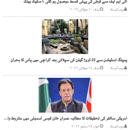
آئی ایم ایف سے قرض کی پہلی قسط موصول ہو گئی ،ا سٹیٹ بینک
ویب ڈیسک
بدھ, ۱۰ جولائی ۲۰۱۹
پمپنگ اسٹیشن سے 22 کروڑ گیلن کی سپلائی بند 'کراچی میں پانی کا بحران
ویب ڈیسک
بدھ, ۲۷ جولائی ۲۰۲۲
امریکی سائفر کی تحقیقات کا مطالبہ عمران خان قومی اسمبلی میں مشروط واپسی کے لیے تیار
ویب ڈیسک
اتوار, ۲۵ ستمبر ۲۰۲۲