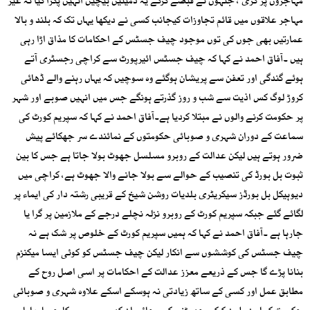
مہاجروں پر گری ، جنہوں نے قبضے کرکے یہ ذمینیں بیچیں انہیں پکڑا گیا نہ غیر
مہاجر علاقوں میں قائم تجاوزات کیجانب کسی نے دیکھا یہاں تک کہ بلند و بالا
عمارتیں بھی جوں کی توں موجود چیف جسٹس کے احکامات کا مذاق اڑا رہی
ہیں ۔آفاق احمد نے کہا کہ چیف جسٹس ائیرپورٹ سے کراچی رجسٹری آتے
ہوئے گندگی اور تعفن سے پریشان ہوگئے وہ سوچیں کہ یہاں رہنے والے ڈھائی
کروڑ لوگ کس اذیت سے شب و روز گذرتے ہونگے جس میں انہیں صوبے اور شہر
پر حکومت کرنے والوں نے مبتلا کردیا ہے۔آفاق احمد نے کہا کہ سپریم کورٹ کی
سماعت کے دوران شہری و صوبائی حکومتوں کے نمائندے سر جھکائے پیش
ضرور ہوتے ہیں لیکن عدالت کے روبرو مسلسل جھوٹ بولا جاتا ہے جس کا بین
ثبوت بل بورڈ کی تنصیب کے حوالے سے بولا جانے والا جھوٹ ہے، کراچی میں
دیوہیکل بل بورڈز سیکریٹری بلدیات روشن شیخ کے قریبی رشتہ دار کی ایماء پر
لگائے گئے جبکہ سپریم کورٹ کے روبرو نزلہ نچلے درجے کے ملازمین پر گرا یا
جارہا ہے ۔آفاق احمد نے کہا کہ ہمیں سپریم کورٹ کے خلوص پر شک ہے نہ
چیف جسٹس کی کوششوں سے انکار لیکن چیف جسٹس کو کوئی ایسا میکنزم
بنانا پڑے گا جس کے ذریعے معزز عدالت کے احکامات پر اسی اصل روح کے
مطابق عمل اور کسی کے ساتھ زیادتی نہ ہوسکے اسکے علاوہ شہری و صوبائی