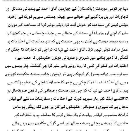
مہاجر قومی موومنٹ (پاکستان) کے چیئرمین آفاق احمد نے بلدیاتی مسائل اور
تجاوزات اور بل برڈ گرنے کے حوالے سے چیف جسٹس سپریم کورٹ کے ازخود
نوٹس کیس کی سماعت کو خوش آئند قراردیتے ہوئے کہا کہ سماعت کے دوران
مئیر کراچی اور وزیراعلیٰ سندھ کے حوالے سے چیف جسٹس نے جو کچھ کہا
وہ سو فیصد درست ہے لیکن یہ بھی حقیقت ہے کہ سپریم کورٹ کے احکامات پر
عمل درآمد کوئی نہیں کرتا۔آفاق احمد نے کہا کہ کراچی کو تجازات کا جنگل اور
گندگی کا ڈھیر بنانے میں شہری و صوبائی دونوں حکومتوں کا حصہ ہے ،
اختیارات اور فنڈز کی کمی کا رونا رونے والے مئیر کراچی گذشتہ چار برسوں میں
سو ارب سے زیادہ وصول کر کرچکے ہیں تو دوسری جانب سندھ حکومت کھربوں
روپے کے فنڈز ادھر ادھر کرچکی ہے جس کا خمیازہ کراچی کے عوام بھگت رہے
ہیں ۔آفاق احمد نے کہا کہ کراچی میں صحت و صفائی کی ناقص صورتحال پر
2017سے ابتک کئی بار سپریم کورٹ کے احکامات و سفارشات سامنے آئے لیکن
مجال ہے کہ شہری و صوبائی حکومتوں کے کان پر جوں تک رینگی ہو،ماس
ٹرانزٹ منصوبے کیلئے ریلوے ٹریک بحال کرنے کا معاملہ ہو یا تجازات کے
خاتمے کا آپریشن بجلی ہمیشہ ساٹھ اور اسی گز کے مکانوں میں رہنے والے