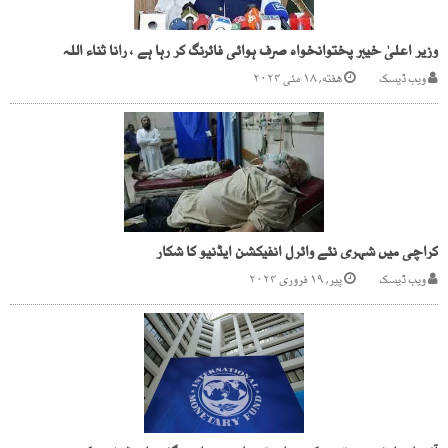
وزیر اعلیٰ خیبر پختوانخواہ صرف ہوائی فائرنگ کر رہا ہے ، رانا ثناء اللہ
ویب ڈیسک
هفته, ۱۸ مئی ۲۰۲۴
کراچی میں شہری نئے وائرل انفیکشن ایڈنیو کا شکار
ویب ڈیسک
پیر, ۱۹ فروری ۲۰۲۴