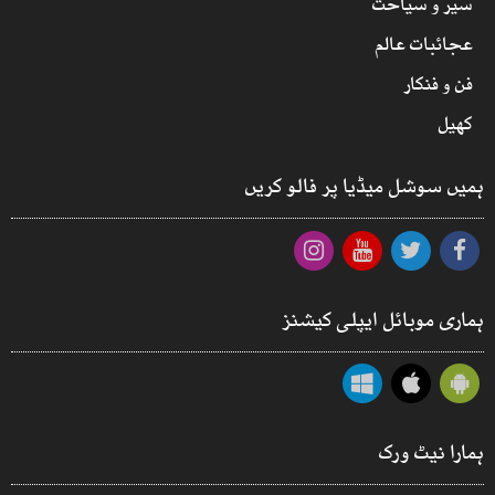
سیر و سیاحت
عجائبات عالم
فن و فنکار
کھیل
ہمیں سوشل میڈیا پر فالو کریں
ہماری موبائل ایپلی کیشنز
ہمارا نیٹ ورک