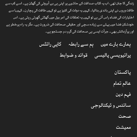
زندگی کا جتن تھی، اب یہ کتاب صداقت کے حاشیے پر اپنی ہی بے آبروئی کی گھٹن ہے۔ اسے کب سے
طاقت وروں نے اپنی باندی بنالیا۔ کہیں یہ دولت کی کنیز ہے تو کہیں طاقت کی پچارن۔ کہیںا سے
اختیارات کی فضاء راس آتی ہے تو کہیں یہ تعلقات کی امر بیل میں گھٹتی گھِرتی رہتی ہے۔ اس
خودشکن فضا میں پہلے سے زیادہ سچی اور حقیقی صحافت کی ضرورت ہے۔ مگر یہ راہ پرخطر ہے
اور پرآزمائش بھی۔ جرأت ایسی ہی صحافت کی گرم دم جستجو ہے۔
ہمارے بارے میں
ہم سے رابطہ
کاپی رائٹس
پرائیویسی پالیسی
قوائد و ضوابط
پاکستان
عالم تمام
فہم دین
سائنس و ٹیکنالوجی
صحت
معیشت