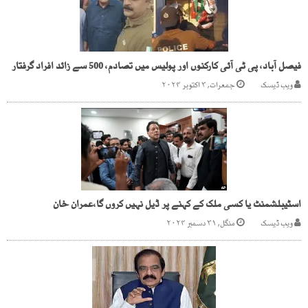
فیصل آباد، پی ٹی آئی کارکنوں اور پولیس میں تصادم، 500 سے زائد افراد گرفتار
ویب ڈیسک
جمعرات, ۳ اکتوبر ۲۰۲۴
اسٹیبلشمنٹ یا کسی ملک کے کہنے پر ڈیل نہیں کروں گا،عمران خان
ویب ڈیسک
منگل, ۳۱ دسمبر ۲۰۲۴