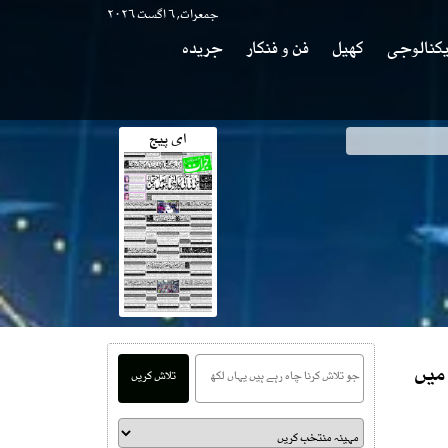
جمعرات, ۶ اگست ۲۰۲۶
کنالوجی
کھیل
فن و فنکار
جریدہ
ای پیج
 میں
تلاش کریں