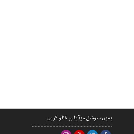
ہمیں سوشل میڈیا پر فالو کریں