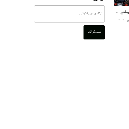
ماسک نہ پہننے والوں پر جرمانے شروع
سبسکرائب