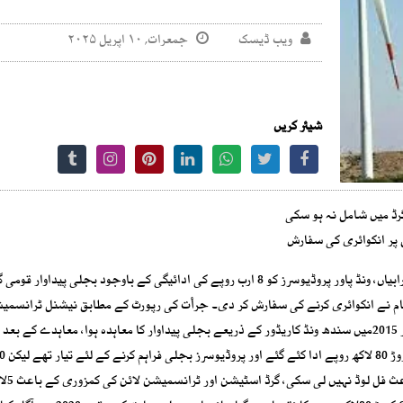
ویب ڈیسک
جمعرات, ۱۰ اپریل ۲۰۲۵
شیئر کریں
ل پر انکوائری کی سفارش
سندھ میں ونڈ پاور کے گرڈ اسٹیشن اور ٹرانسمیشن لائن میں خرابیاں، ونڈ پاور پروڈیوسرز کو 8 ارب روپے کی ادائیگی کے باوجود بجلی پیدا
 حکام نے انکوائری کرنے کی سفارش کر دی۔ جرأت کی رپورٹ کے مطابق نیشنل ٹرانسمی
ڈسپیچ کمپنی (این ٹی ڈی سی) اور یو ایس ایڈ کے درمیان ستمبر 2015میں سندھ ونڈ کاریڈور کے ذریعے بجلی پیداوار کا معاہدہ ہوا، معاہدے ک