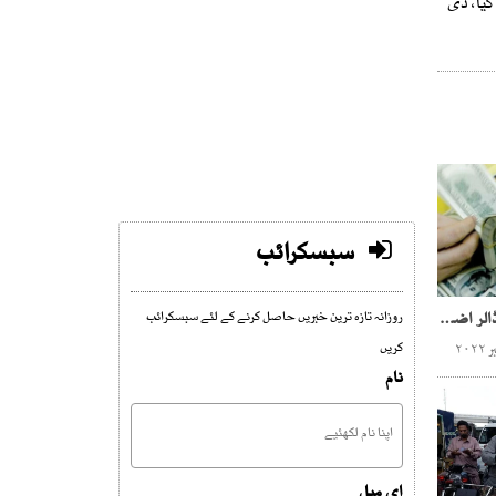
و گیا، پانی اور بجلی وزارت کو ستمبر 2020میں آگاہ کیا گیا، ڈی
سبسکرائب
پاکستان کو 2 ارب 57 کروڑ ڈالر اضافی قرض ملنے کا امکان
روزانہ تازہ ترین خبریں حاصل کرنے کے لئے سبسکرائب
کریں
نام
ای میل