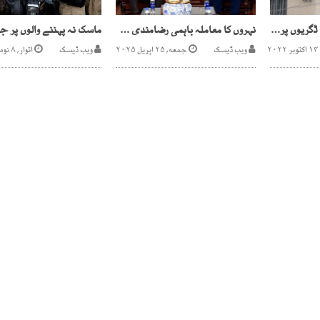
نیشنل بینک میں جعلی ڈگریوں پر بھرتیاں، انتظامیہ کارروائی میں ناکام
نہروں کا معاملہ باہمی رضامندی سے حل کریں گے ، نون لیگ اورپی پی میںاتفاق
ویب ڈیسک
جمعه, ۲۵ اپریل ۲۰۲۵
ویب ڈیسک
اتوار, ۸ نومبر ۲۰۲۰