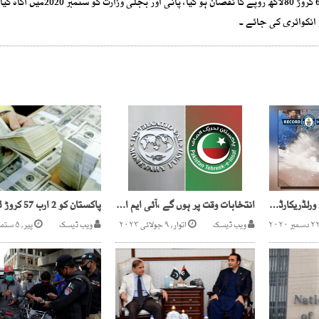
4 سو یونٹس ضائع ہو گئے ، جس کے نتیجے میں نیپرا کو 8ارب 64 کروڑ 80لاکھ روپے کا نقصان ہ
انکوائری کی جائے ۔
گنیز بک2020 کے بہترین ورلڈریکارڈ میں پاکستانی کے دو ورلڈ ریکارڈز شامل
انتخابات وقت پر ہوں گے ،آئی ایم ایف وفد کی چیئرمین پی ٹی آئی کو یقین دہانی
ویب ڈیسک
اتوار, ۹ جولائی ۲۰۲۳
ویب ڈیسک
پیر, ۵ ستمبر ۲۰۲۲