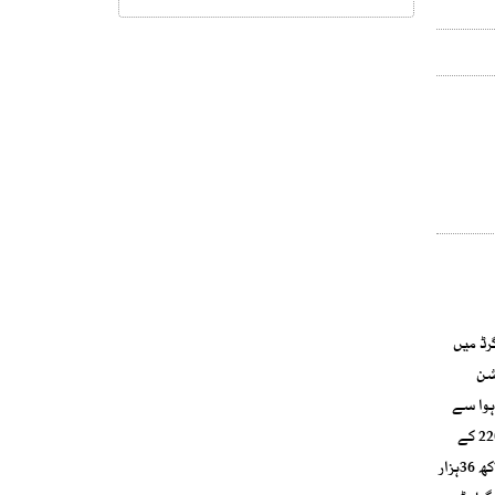
وار قومی گرڈ میں
شن
ے بعد ہوا سے
بجلی پیدا کرنے والی کمپنیز (ونڈ پاور پروڈیوسرز) کو 8 ارب 64 کروڑ 80 لاکھ روپے ادا کئے گئے اور پروڈیوسرز بجلی فراہم کرنے کے لئے تیار تھے لیکن 220 کے
وی کی جھمپیر گرڈ اسٹیشن ٹرپنگ اور غیر مستحکم ہونے کے باعث فل لوڈ نہیں لی سکی، گرڈ اسٹیشن اور ٹرانسمیشن لائن کی کمزوری کے باعث 5لاکھ 36ہزار