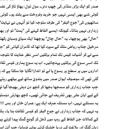
صدر کو ایک بڑی منڈی کی چَھب دی۔ مول تول، بھاؤ تاؤ کی نفسی
کوئی شے بھی ایسی نہیں جو خرید وفروخت سے بلند ہو۔ کوئی بھول
ساتھیوں کی”جوع البقر” کی طرف متوجہ کیا تو اُنہوں نے نہایت” 
زرداری نہیں بناتا۔ کیونکہ ایسے الفاظ کہنے کی ”ہمت” تو اور بھی
”حال” بھی پوچھا۔ یہ ”حال چال” پوچھنا ایک سیاق وسباق رکھتا
سرخیل جنابِ ریاض ملک کے سپرد کیا تھا کہ کامران کیانی کو ”
سے لے کر آشیانہ کیس تک تمام برکتیں اسی نظرِ عنایت کا نتی
تک اسی سوچ کی برکتیں پہنچائیں۔ اب یہ سوچ ہماری قومی ثقافت
اداروں میں ہر سطح پر رسوخ پا لے تو اندازا لگایا جا سکتا ہے کہ
گئی تھی کہ موصوف ایوان صدر میں بندوق ساتھ لیے بیٹھے رہتے ہ
جب جناب زرداری کو سمجھا بجھا کر کچھ دن دبئی بھیجا گیا تھ
کے لیے ایان علی بھی تشریف لے جاتی تھیں۔ کچھ بھارتی دوستیو
یہ مسئلے نہیں، اب مسئلہ صرف ایک ہے، عمران خان اور بس !!!
یہ نہیں کہ جناب زرداری نے جوع البقر کو قومی ثقافت بنا یا۔ بل
کے کمالات جن الفاظ کے روپ میں ڈھل کر گونج گمک پیدا کرتے ہی
زبان گنگ اور بلاغت کے دریا خشک کرتے ہوئے فرمایا: جب آئن ا