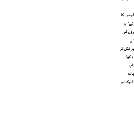
ومور کا
ے” پر
روں کی
نی
ر نکل کر
 کیا
تاب
بات
کلرک اور