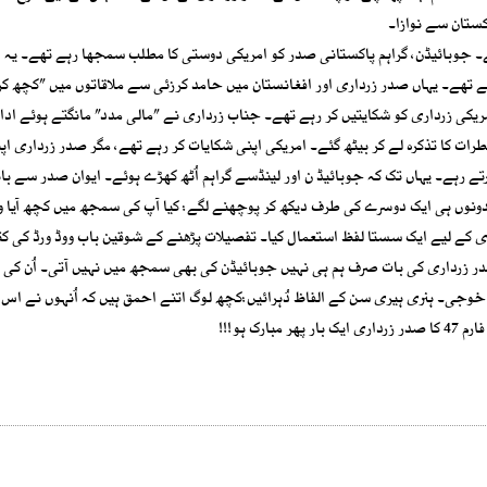
اکستان سے نوازا۔
ے۔ جوبائیڈن، گراہم پاکستانی صدر کو امریکی دوستی کا مطلب سمجھا رہے تھے۔ یہ ڈ
تھے۔ یہاں صدر زرداری اور افغانستان میں حامد کرزئی سے ملاقاتوں میں ”کچھ کرن
یکی زرداری کو شکایتیں کر رہے تھے۔ جناب زرداری نے ”مالی مدد” مانگتے ہوئے ادا
خطرات کا تذکرہ لے کر بیٹھ گئے۔ امریکی اپنی شکایات کر رہے تھے، مگر صدر زرداری اپ
رتے رہے۔ یہاں تک کہ جوبائیڈ ن اور لینڈسے گراہم اُٹھ کھڑے ہوئے۔ ایوان صدر سے باہ
دونوں ہی ایک دوسرے کی طرف دیکھ کر پوچھنے لگے: کیا آپ کی سمجھ میں کچھ آیا وہ
ری کے لیے ایک سستا لفظ استعمال کیا۔ تفصیلات پڑھنے کے شوقین باب ووڈ ورڈ کی ک
صدر زرداری کی بات صرف ہم ہی نہیں جوبائیڈن کی بھی سمجھ میں نہیں آتی۔ اُن کی 
ر خوجی۔ ہنری ہیری سن کے الفاظ دُہرائیں:کچھ لوگ اتنے احمق ہیں کہ اُنہوں نے اس 
ک ہو!!!