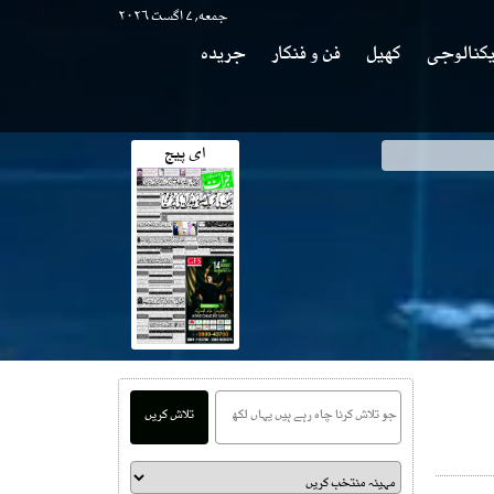
جمعه, ۷ اگست ۲۰۲۶
کنالوجی
کھیل
فن و فنکار
جریدہ
ای پیج
تلاش کریں