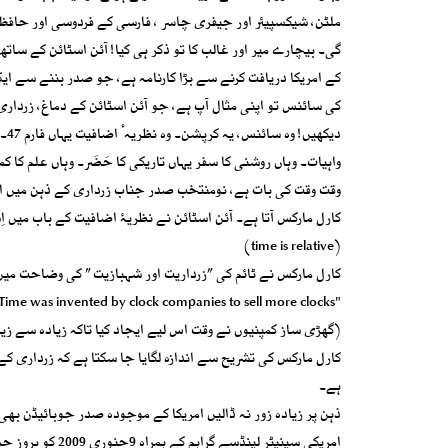
ملٹن، شیکسپیئر اور جیفری چاسر ، فارسی کے فردوسی اور حافظ ش
گی۔ بیچارے میر اور غالب کا تو ذکر ہی کیا! آئن اسٹائن کے سا
کے امریکا دریافت کرنے سے بڑا کارنامہ ہے، جو صدر بننے سے ا
کی سائنس تو اپنی مثال آپ ہے، جو آئن اسٹائن کے دماغ، زرداری 
واہیات۔ وہاں روشنی کا سفر یہاں تاریکی کا حَضَر۔ وہاں علم کا کم
وقت وقت کی بات ہے، نومنتخب صدر جناب زرداری کے ذہن میں اگ
کارل مارکس آتا ہے۔ آئن اسٹائن نے نظریۂ اضافیت کے باب میں اِ
(time is relative)
کارل مارکس نے ٹائم کی ”زرداریت اور شہبازیت ” کی وضاحت میں
"Time was invented by clock companies to sell more clocks”
(گھڑی ساز کمپنیوں نے وقت اس لیے ایجاد کیا تاکہ زیادہ سے زی
کارل مارکس کی تشریح سے اندازہ لگایا جا سکتا ہے کہ زرداری کے
ہے۔
ذہن پر زیادہ زور نہ ڈالیں امریکا کے موجودہ صدر جوبائیڈن بھ
امریکی سینیٹر ل