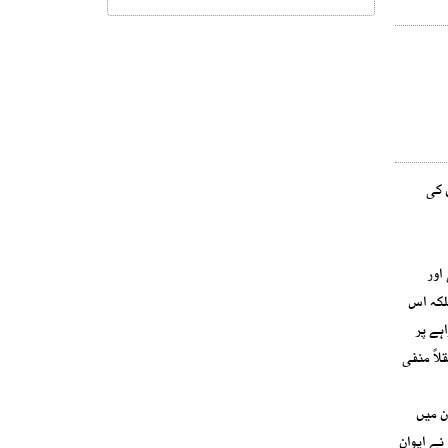
 کی
ارم 47 کی قومی اسمبلی اور
لکہ اس
ہے پر
اً منفی
ی حاصل رہا۔ اس دوران میں
نے ایوان