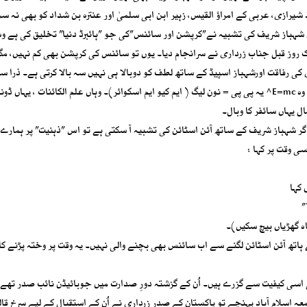
یرازی، عربی کے امراؤ القیس، زہیر ابن ابی سلمیٰ اور عنترہ بن شداد کو بھی نہ س
تھ شہباز شریف کی تشبیہ نے”کرپشن اور سائنس”کی جو ”ہائبرڈ دنیا” تخلیق کی ہے وہ
یک روز قبل جناب زرداری نے سرانجام دیا۔ یوں تو سائنس کی کرپشن بھی کم نہیں، م
کی رفاقت اورشہباز اسپیڈ کے ساتھ لطف کو دوبالا ہی نہیں سہ بالا کرتی ہے۔ ذرا سو
دیکھیں! وہ سائنس، یہ کرپشن۔ وہ نظریہ ٔ اضافیت یہاں فارم 47۔ وہ E=mc^ یہ پی پی = نون لیگ ( ایم کیو ایم اسکوائر)۔ وہاں علم الکائنات ، یہ
ال یہاں سائفر کا وبال۔
ر شہباز شریف کے ساتھ آئن اسٹائن کی تشبیہ آ سکتی ہے تو اس ”ذہنیت” پر ہمارے 
سی وقت پر کہا :
 کہا
اہ گھڑیاں بیچ سکیں)۔
 ہاتھ آئن اسٹائن لگنے سے اب سائنس بھی بچنے والی نہیں۔ یہ وقت پر وختہ پڑنے کا 
ی اسی کیفیت سے گزرے ہیں۔ اُن کے گزشتہ دورِ صدارت میں جوبائیڈن نائب صدر تھے،
ینڈسے گراہم کے ہمراہ 9جنوری 2009 کو بروز جمعہ اسلام آباد پہنچے تو پاکستان کے صدر زرداری نے اُن کے استقبال کے لیے سرخ