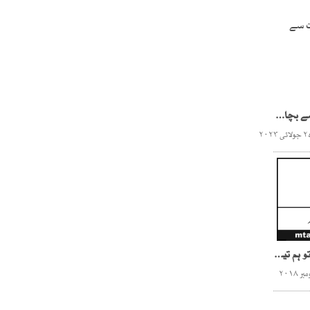
نوجوان نسل کو منشیات سے بچایا جائے
کی محمدﷺ سے وفا تونے تو ہم تیرے ہیں