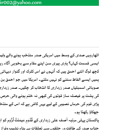
اٹھارویں صدی کے وسط میں امریکی صدر منتخب ہونے والے ولیم
ایسی قسمت کہاں؟ ہنری ہیری سن اپنے مقام سے بخوبی آگاہ رہے
کچھ لوگ اتنے احمق ہیں کہ اُنہوں نے اس کلرک اور گنوار دیہاتی 
صوبائی اسمبلیاں صدر زرداری کا انتخاب کر چکیں۔ صدر زرداری
کی پشت پر فیصلہ ساز قوتوں کی کبھی نہ ختم ہونے والی حرص ا
پڑی قوم کی حرماں نصیبی کے لیے یہی کافی ہے کہ اس کے منتخب ا
جھکاؤ رکھتا ہو۔
جناب صدر کے طاقت ور حلقوں سے تعلقات بے پناہ نشیب وفراز سے