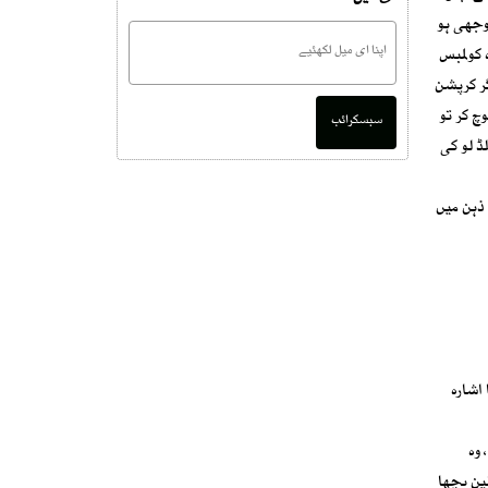
وجھی ہو
 کولمبس
گر کرپشن
چ کر تو
سبسکرائب
اں ڈونلڈ لو کی
ذہن میں
اشارہ
 وہ
 قالین بچھا