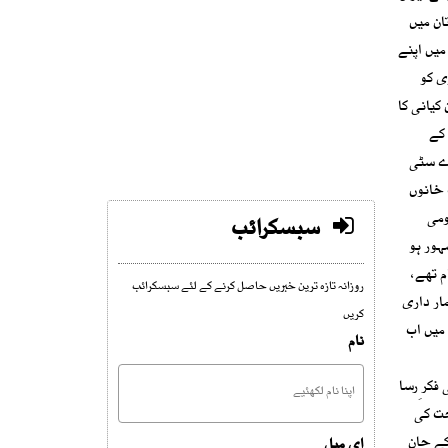
ان میں
میں اپنے
ی کو
کیانی کا
 کے
اے سٹی
 خانوں
ومی
سبسکرائب
ہور ہو
م تھے،
روزانہ تازہ ترین خبریں حاصل کرنے کے لئے سبسکرائب
ار داری
کریں
میں اب
نام
فکر ِرسا
حت کی
کے جان
ای میل