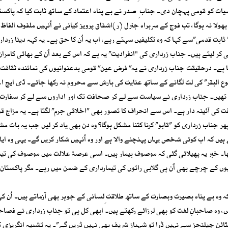
ات کو قومی پہچان دی۔ جناب ِ صدر نے بے پناہ اعتماد کے ساتھ ثابت کیا کہ پاکست
ا نہ ہوگا، تب فوج کے سربراہ جنرل (ر)اشفاق پرویز کیانی نے اُنہیں ملفوف الفاظ 
ثابت قدمی”سے کہا کہ وہ تکلیفیں سہتے رہے، اب یہ اُن کا حق ہے۔ یہ کہہ دینا زردار
 کر لیتے ہیں۔ جناب زرداری کی "انفرادیت” یہ ہے کہ اس کے بعد اُن کے بھائی کامران 
 ہے۔ درحقیقت جناب زرداری نے یہ” فرض عین” قومی بدعنوانیوں کی نمائندہ ثقافت
جوع البقر” کی لت لگانے کے ساتھ عنایت کی بارش سے محروم نہ رکھا جائے۔ ڈی ایچ 
جہ تھیں۔ جناب زرداری نے سیاست سے لے کر صحافت تک اور اداروں سے لے کر سفارت
 کی آئینہ دار ہے۔ اس سے انحراف کا تصور بھی ”اخلاقی جرم” لگتا ہے۔ یہ مزاج ق
 پھر جناب زرداری کو ”قابو” کرنا کتنا مشکل ہوگا؟ وہ دن بھی یاد کر لیں جب یہ بات مش
یں کہ اب کوئی شخص یہاں پہنچنے والا ہے اور وہ اُنہیں شکار کریں گے۔ یہی وہ ایا
ا۔ خبر یہ پھیلائی گئی کہ موصوف بیمار ہیں۔ اسی عرصۂ علالت میں موصوف کی تیم
ں کے چرچے بھی اُن ہی گلابی راتوں کی تیمارداری کے ضمن میں رہے۔ مگر پاکستان 
کہ وہ بے پناہ بصیرت وبصارت کے ساتھ طلاقت ِلسانی کے جوہر بھی آزماتے ہیں۔ اُن کی 
ں، وہ صاحبانِ لغت کو بھی لرزائے رکھتے ہیں۔ ابھی کل ہی تو جناب زرداری نے فصا
سٹائن چیلنجز سے نہیں ڈرا تو شہباز شریف بھی نہیں ڈریں گے”۔ یہ تشبیہ انگریزی 