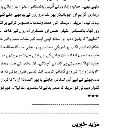
رکھے تھے۔ جناب زرداری نے اُنہیں پاکستانی اعلیٰ اعزاز ہلالِ پ
زرداری، گراہم اور جوبائیڈن پھر بند دروازوں کے پیچھے چلے گئ
زمانہ تھا۔ امریکی، دوستی کی حدت وشدت محسوس کرانے پر تُلے 
زور تھا۔ پاکستانی انٹیلی جنس اور عسکری ادارو ں کے خلاف امر
”تطہیر” کا یقین دلایا اور ساتھ اپنی اہلیہ کے نشانہ بننے والے 
شکایات کرنے لگے۔ ہر امریکی مطالبے پر وہ مالی مدد کا مطالبہ ک
جب یہ دونوں افغانستان جانے کے لیے اپنے جہاز میں بیٹھے تو 
چاہتا تھا؟ دونوں نے ہی کندھے اُچکائے۔ ان دونوں نے صدر زردا
”اوباماز وارز” کی ورق گردانی کریں۔ ایک تسلی ضرور ہوگی کہ 
سمجھنے کے لیے آئن اسٹائن چاہئے یا پھر ”فسانۂ آزاد” کا کردا
گنوار دیہاتی کو امریکا کا صدر بنانے کا منصوبہ بنا لیا”۔ قوم کو فارم 47 کا صدر زرداری ایک بار پھر مبار
٭٭٭
۔۔۔۔۔۔۔۔۔۔۔۔۔۔۔۔۔۔۔۔۔۔۔۔۔۔۔۔۔۔۔۔۔
مزید خبریں