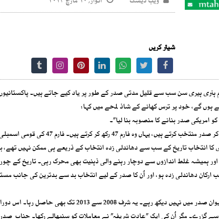
ویب ڈیسک
اتوار, ۱۰ مارچ ۲۰۲۴
شیئر کریں
 ہنری ہیری سن سب سے قلیل مدتی صدر کے طور پر یاد کیے جاتے ہیں۔ پاکستانیوں
 ہوں گے، خود پر ترس کھانے کے شاذ لمحے میں کہا:
کو امریکی صدر بنانے کا منصوبہ بنا لیا”۔
ہمیں ایسے الفاظ سننے کو نہیں ملتے۔ امریکا میں جو احمق بن کر صدر منتخب کرتے ہیں، یہاں وہ فارم 47 رکھ کر کرتے ہیں۔ ف
 کا انتخاب تاریخ کے سب سے دھاندلی زدہ انتخاب کے ذریعے ہی ممکن نہیں تھے، ب
ور ہمیشہ غلط اندازوں سے دوچار رہنے والی ذہنیت بھی محرک رہی۔ تاریخ کے چورا
رکان دھاندلی زدہ ہو، اور اُن کا صدر کے لیے انتخاب بد سے بدترین کی جانب مستقل
پاکستان پہلی مرتبہ آصف علی زرداری کے قُدُومِ مَیمَنَتْ لُزُوم کو ایوان صدر میں نہیں دیکھ رہے۔ یہ شرف 2008 سے 2013 تک بھ
 گزرے۔ مگر اُن کی ایک ”عادتِ شریفہ” نے معاملات کو سنبھالے رکھا۔ جناب ِ صدر 