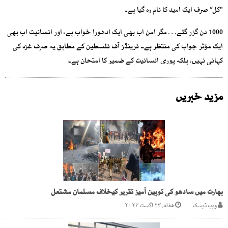
"کل” صرف ایک امید کا نام رہ گیا ہے۔
1000 دن گزر گئے… مگر امن اب بھی ایک ادھورا خواب ہے، اور انسانیت اب بھی
ایک مؤثر جواب کی منتظر ہے۔ فرینڈز آف فلسطین کے مطابق یہ صرف غزہ کی
کہانی نہیں، بلکہ پوری انسانیت کے ضمیر کا امتحان ہے۔
مزید خبریں
بھارت میں سادھو کی توہین آمیز تقریر کیخلاف مسلمان مشتعل
ویب ڈیسک
هفته, ۲۴ اگست ۲۰۲۴