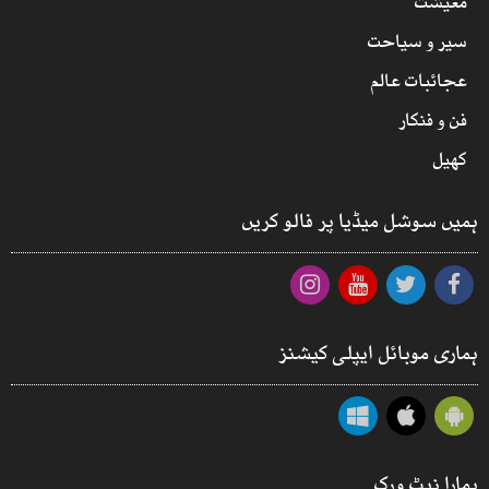
معیشت
سیر و سیاحت
عجائبات عالم
فن و فنکار
کھیل
ہمیں سوشل میڈیا پر فالو کریں
ہماری موبائل ایپلی کیشنز
ہمارا نیٹ ورک