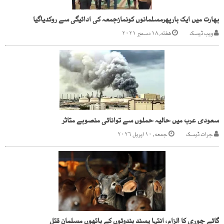
بھارت میں ایک بارپھرمسلمانوں کونمازجمعہ کی ادائیگی سے روکدیاگیا
ویب ڈیسک
هفته, ۱۸ دسمبر ۲۰۲۱
سعودی عرب میں حالیہ حملوں سے توانائی منصوبے متاثر
جرات ڈیسک
جمعه, ۱۰ اپریل ۲۰۲۶
گائے چوری کا الزام، انتہا پسند ہندوئوں کے ہاتھوں مسلمان قتل