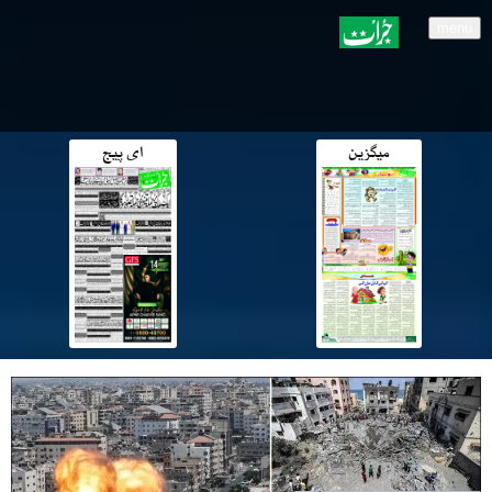
menu
میگزین
ای پیج