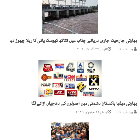
بھارتی جارحیت جاری دریائے چناب میں 3لاکھ کیوسک پانی کا ریلا چھوڑ دیا
ویب ڈیسک
اتوار, ۲۳ اگست ۲۰۲۰
بھارتی میڈیا پاکستان دشمنی میں اصولوں کی دھجیاں اڑانے لگا
ویب ڈیسک
بدھ, ۱۳ جنوری ۲۰۲۱