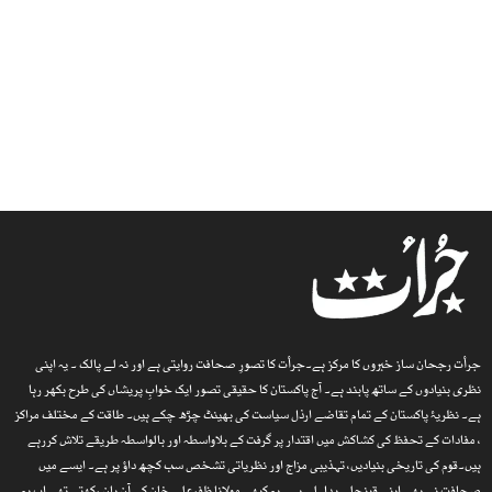
جرأت رجحان ساز خبروں کا مرکز ہے۔جرأت کا تصورِ صحافت روایتی ہے اور نہ لے پالک ۔ یہ اپنی
نظری بنیادوں کے ساتھ پابند ہے۔ آج پاکستان کا حقیقی تصور ایک خوابِ پریشاں کی طرح بکھر رہا
ہے۔ نظریۂ پاکستان کے تمام تقاضے ارذل سیاست کی بھینٹ چڑھ چکے ہیں۔ طاقت کے مختلف مراکز
، مفادات کے تحفظ کی کشاکش میں اقتدار پر گرفت کے بلاواسطہ اور بالواسطہ طریقے تلاش کررہے
ہیں۔قوم کی تاریخی بنیادیں، تہذیبی مزاج اور نظریاتی تشخص سب کچھ داؤ پر ہے۔ ایسے میں