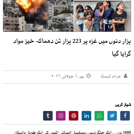
ہزار دنوں میں غزہ پر 223 ہزار ٹن دھماکہ خیز مواد
گرایا گیا
جرات ڈیسک
پیر, ۶ جولائی ۲۰۲۶
شیئر کریں
1000 دن… ایک جنگ نہیں، مسلسل انسانی المیوں کی ایک طویل داستان