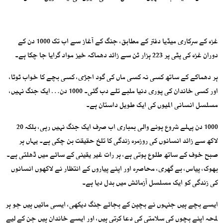
غزہ کے سرکاری میڈیا دفتر کے مطابق، جنگ کے آغاز سے اب تک 1000 دن کے
دوران غزہ کی پٹی پر 223 ہزار ٹن سے زائد دھماکہ خیز مواد گرایا جا چکا ہے۔
ہر دھماکے کے ساتھ کسی نہ کسی ماں کی گود اجڑی، کسی بچے کا خواب ٹوٹا،
اور کسی خاندان کی پوری دنیا ملبے تلے دب گئی۔ 1000 دن… ایک جنگ نہیں،
مسلسل انسانی المیوں کی ایک طویل داستان ہے۔
1000 دن پہلے شروع ہونے والی بمباری اب صرف ایک جنگ نہیں رہی، بلکہ 20
لاکھ سے زائد انسانوں کی روزمرہ زندگی کا تلخ حقیقت بن چکی ہے۔ یہاں ہر
صبح خوف کے ساتھ طلوع ہوتی ہے، ہر رات غیر یقینی کے سائے میں ڈھلتی ہے۔
بھوک، پیاس، بے گھری، محاصرہ اور اپنے پیاروں کے انتظار نے لاکھوں انسانوں
کی زندگی کو ایک مسلسل آزمائش میں بدل دیا ہے۔
ایسے بچے ہیں جنہوں نے بچپن کے بجائے جنگ دیکھی، ایسی مائیں ہیں جو ہر
لمحہ اپنے بچوں کی سلامتی کی دعا کرتی ہیں، اور ایسے خاندان ہیں جن کے لیے