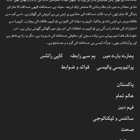
صحافت نے بھی اپنی قینچلی بدل لی ہے۔ یہ کبھی مولانا ظفرعلی خان کی آن بان رکھتی تھی اب یہ
مادی معاشرے میں نام مقام بنانے کا محض ایک ذریعہ ،حیلہ ہے۔صحافت کبھی صداقت کا متن اور
زندگی کا جتن تھی، اب یہ کتاب صداقت کے حاشیے پر اپنی ہی بے آبروئی کی گھٹن ہے۔ اسے کب سے
طاقت وروں نے اپنی باندی بنالیا۔ کہیں یہ دولت کی کنیز ہے تو کہیں طاقت کی پچارن۔ کہیںا سے
اختیارات کی فضاء راس آتی ہے تو کہیں یہ تعلقات کی امر بیل میں گھٹتی گھِرتی رہتی ہے۔ اس
خودشکن فضا میں پہلے سے زیادہ سچی اور حقیقی صحافت کی ضرورت ہے۔ مگر یہ راہ پرخطر ہے
اور پرآزمائش بھی۔ جرأت ایسی ہی صحافت کی گرم دم جستجو ہے۔
ہمارے بارے میں
ہم سے رابطہ
کاپی رائٹس
پرائیویسی پالیسی
قوائد و ضوابط
پاکستان
عالم تمام
فہم دین
سائنس و ٹیکنالوجی
صحت