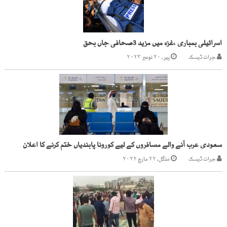
اسرائیلی بمباری ،غزہ میں مزید 3صحافی جاں بحق
جرات ڈیسک
پیر, ۲۰ نومبر ۲۰۲۳
سعودی عرب آنے والے مسافروں کے لیے کورونا پابندیاں ختم کرنے کا اعلان
جرات ڈیسک
منگل, ۲۲ مارچ ۲۰۲۲