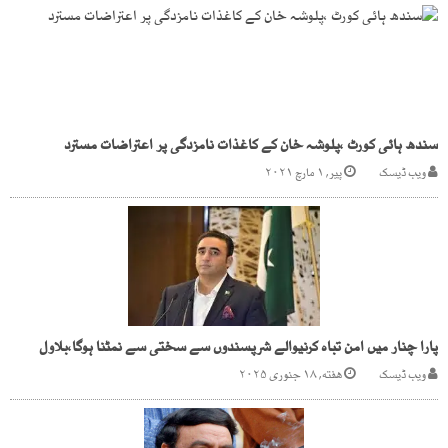
سندھ ہائی کورٹ ،پلوشہ خان کے کاغذات نامزدگی پر اعتراضات مسترد
ویب ڈیسک
پیر, ۱ مارچ ۲۰۲۱
پارا چنار میں امن تباہ کرنیوالے شرپسندوں سے سختی سے نمٹنا ہوگا،بلاول
ویب ڈیسک
هفته, ۱۸ جنوری ۲۰۲۵