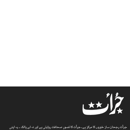
جرأت رجحان ساز خبروں کا مرکز ہے۔جرأت کا تصورِ صحافت روایتی ہے اور نہ لے پالک ۔ یہ اپنی