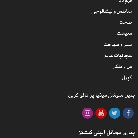
فہم دین
سائنس و ٹیکنالوجی
صحت
معیشت
سیر و سیاحت
عجائبات عالم
فن و فنکار
کھیل
ہمیں سوشل میڈیا پر فالو کریں
ہماری موبائل ایپلی کیشنز