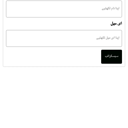
ای میل
سبسکرائب