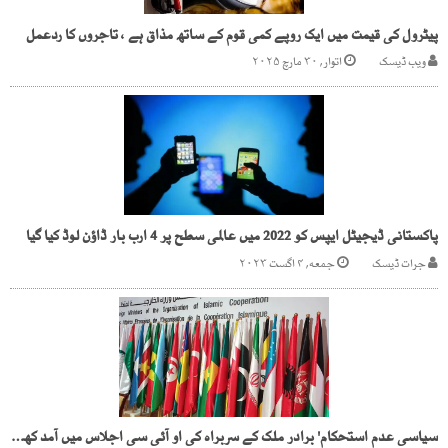
پیٹرول کی قیمت میں ایک روپے کمی قوم کے ساتھ مذاق ہے ، تاجروں کا ردعمل
ویب ڈیسک
اتوار, ۳۰ مارچ ۲۰۲۵
پاکستانی ڈیجیٹل ایپس کو 2022 میں عالمی سطح پر 4 ارب بار ڈاؤن لوڈ کیا گیا
جرات ڈیسک
جمعه, ۴ اگست ۲۰۲۳
سیاسی عدم استحکام' برادر ملک کے سربراہ کی او آئی سی اجلاس میں آمد کھٹائی میں پڑ گئی