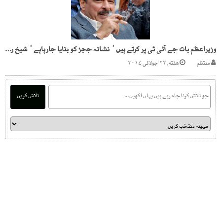
وزیراعظم بات جے آئی ٹی پر کرتے ہیں ٗ نشانہ ججز کو بنایا جارہاہے ٗ شیخ رشید
منتظم
هفته, ۲۲ جولائی ۲۰۱۷
تلاش کریں