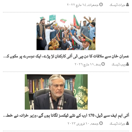
جرات ڈیسک
جمعرات, ۱۷ مارچ ۲۰۲۲
عمران خان سے ملاقات کا دن،پی ٹی آئی کارکنان لڑ پڑے، ایک دوسرے پر مکوں کی برسات
ویب ڈیسک
بدھ, ۱۱ مارچ ۲۰۲۶
آئی ایم ایف سے ڈیل، 170 ارب کے نئے ٹیکسز لگانا ہوں گے، وزیر خزانہ نے خطرے کے گھنٹی بجا دی
جرات ڈیسک
جمعه, ۱۰ فروری ۲۰۲۳