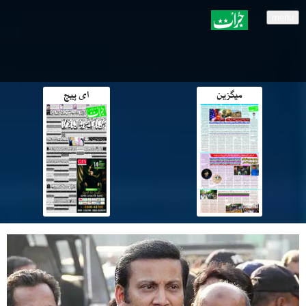
menu
میگزین
ای پیج