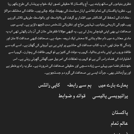
نظری بنیادوں کے ساتھ پابند ہے۔ آج پاکستان کا حقیقی تصور ایک خوابِ پریشاں کی طرح بکھر رہا
ہے۔ نظریۂ پاکستان کے تمام تقاضے ارذل سیاست کی بھینٹ چڑھ چکے ہیں۔ طاقت کے مختلف مراکز
، مفادات کے تحفظ کی کشاکش میں اقتدار پر گرفت کے بلاواسطہ اور بالواسطہ طریقے تلاش کررہے
ہیں۔قوم کی تاریخی بنیادیں، تہذیبی مزاج اور نظریاتی تشخص سب کچھ داؤ پر ہے۔ ایسے میں
صحافت نے بھی اپنی قینچلی بدل لی ہے۔ یہ کبھی مولانا ظفرعلی خان کی آن بان رکھتی تھی اب یہ
مادی معاشرے میں نام مقام بنانے کا محض ایک ذریعہ ،حیلہ ہے۔صحافت کبھی صداقت کا متن اور
زندگی کا جتن تھی، اب یہ کتاب صداقت کے حاشیے پر اپنی ہی بے آبروئی کی گھٹن ہے۔ اسے کب سے
طاقت وروں نے اپنی باندی بنالیا۔ کہیں یہ دولت کی کنیز ہے تو کہیں طاقت کی پچارن۔ کہیںا سے
اختیارات کی فضاء راس آتی ہے تو کہیں یہ تعلقات کی امر بیل میں گھٹتی گھِرتی رہتی ہے۔ اس
خودشکن فضا میں پہلے سے زیادہ سچی اور حقیقی صحافت کی ضرورت ہے۔ مگر یہ راہ پرخطر ہے
اور پرآزمائش بھی۔ جرأت ایسی ہی صحافت کی گرم دم جستجو ہے۔
ہمارے بارے میں
ہم سے رابطہ
کاپی رائٹس
پرائیویسی پالیسی
قوائد و ضوابط
پاکستان
عالم تمام