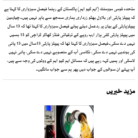
متحدہ قومی موومنٹ (ایم کیو ایم) پاکستان کے رہنما فیصل سبزواری کا کہنا ہے
کہ پیپلز پارٹی اور بلاول بھٹو زرداری ہماری سمجھ سے باہر نہیں ہیں۔چیئرمین
پیپلزپارٹی کے بیان پر ردعمل دیتے ہوئے فیصل سبزواری کا کہنا تھا کہ 13 سال
میں پیپلز پارٹی کئی ہزار ارب روپے کے ترقیاتی فنڈز کھاکر کراچی کو 13 بسیں
نہیں دے سکی۔فیصل سبزواری کا کہنا تھا کہ پیپلز پارٹی 13سال میں 13 پانی
کی بوندیں نہیں دے سکی، نکاسی آب کے منصوبے نہیں دے سکی، پانی نہیں
لاسکی اور ہمیں کہہ رہے ہیں کہ مسائل ایم کیو ایم کے ووٹوں کی وجہ سے ہیں،
آپ پہلے ان سوالوں کے جواب دیں پھر ہم سے جواب مانگیں۔
مزید خبریں