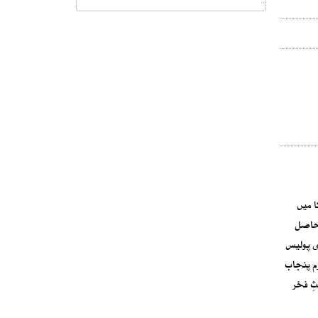
ا میں
یڈل حاصل
ی پولیس
م پنجاب
ثِ فخر