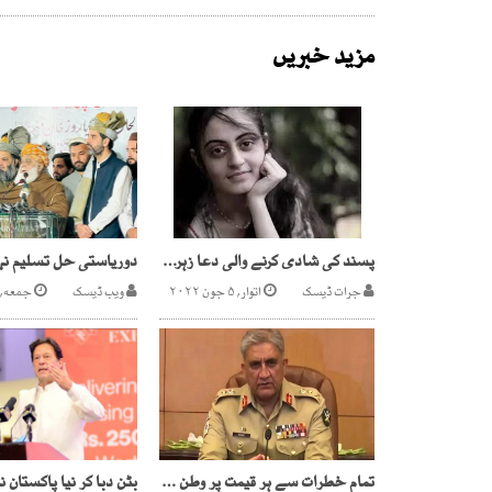
مزید خبریں
پسند کی شادی کرنے والی دعا زہرہ چشتیاں سے بازیاب،شوہر اور سہولت کار گرفتار
جرات ڈیسک
اتوار, ۵ جون ۲۰۲۲
ویب ڈیسک
جمعه, ۲۹ دسمبر ۲۰۲۳
تمام خطرات سے ہر قیمت پر وطن کے دفاع کیلئے ہمہ وقت تیار ہیں،آرمی چیف