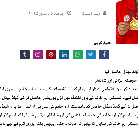
ویب ڈیسک
جمعه, ۵ دسمبر ۲۰۲۵
شیئر کریں
گولڈ میڈل حاصل کیا
ی حوصلہ افزائی اور شاباش
ے کر بین الاقوامی اعزاز اپنے نام کر لیا۔تفصیلات کے مطابق ارم خانم نے سری لنک
لفٹنگ چمپئن شپ 2025 میں 2 گولڈ میڈلز حاصل کیے۔انسپکٹر ارم خانم نے پاور لفٹنگ میں اوّل پوزیشن حاصل کر کے گولڈ م
صل کر کے گولڈ میڈل حاصل کیا۔انسپکٹر ارم خانم کی سی پی او آفس آمد پر راولپنڈ
نے انسپکٹر ارم خانم کی حوصلہ افزائی کی اور شاباش دیتے ہوئے کہا کہ انسپکٹر ار
سپکٹر ارم خانم کی نمایاں کامیابی نہ صرف محکمہ پولیس بلکہ پوری قوم کے لیے باع