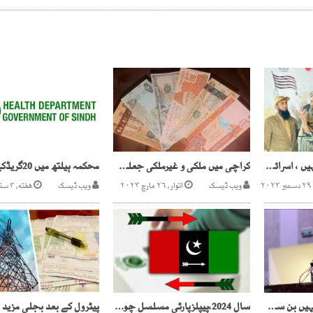
دوریاستی حل تسلیم نہیں ، اسرائیل کو تسلیم کرنے میں جے یو آئی رکاوٹ ہے، مولانا فضل الرحمن
کراچی میں ملکی و غیرملکی جعلی کرنسی نوٹوں کی گردش کا انکشاف
ویب ڈیسک
اتوار, ۲۶ مارچ ۲۰۲۳
ویب ڈیسک
هفته, ۴ ستمبر ۲۰۲۱
بٹن دبا کر نیا پاکستان نہیں بن سکتا، سسٹم بدلنے میں وقت لگتا ہے، عمران خان
سال 2024،پیپلزپارٹی مسلسل چوتھی بار سندھ حکومت بنانے میں کامیاب ہوئی