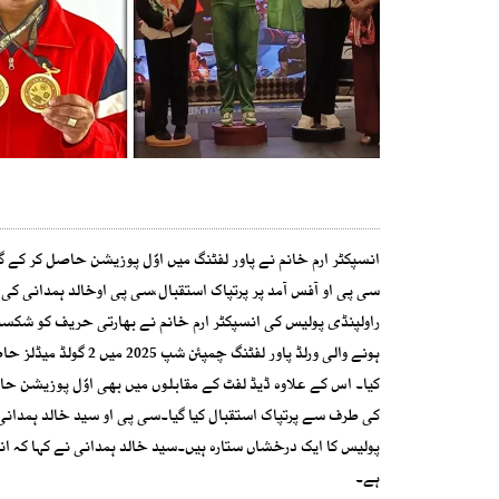
انسپکٹر ارم خانم نے پاور لفٹنگ میں اوّل پوزیشن حاصل کر کے 
سی پی او آفس آمد پر پرتپاک استقبال،سی پی اوخالد ہمدانی ک
راولپنڈی پولیس کی انسپکٹر ارم خانم نے بھارتی حریف کو شکست د
ہونے والی ورلڈ پاور 
کیا۔ اس کے علاوہ ڈیڈ لفٹ کے مقابلوں میں بھی اوّل پوزیشن حا
کی طرف سے پرتپاک استقبال کیا گیا۔سی پی او سید خالد ہمدانی 
پولیس کا ایک درخشاں ستارہ ہیں۔سید خالد ہمدانی نے کہا کہ ان
ہے۔