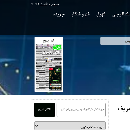
جمعه, ۷ اگست ۲۰۲۶
کنالوجی
کھیل
فن و فنکار
جریدہ
ای پیج
وی
حریف
تلاش کریں