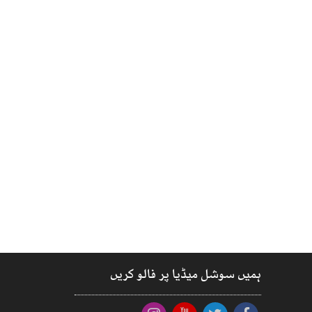
ہمیں سوشل میڈیا پر فالو کریں