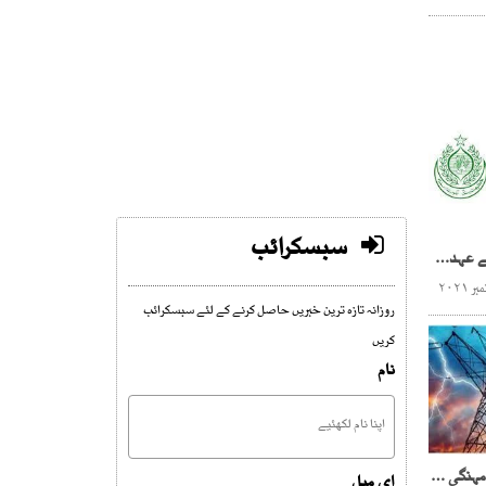
سبسکرائب
محکمہ ہیلتھ میں 20گریڈکے عہدے پر19گریڈکاافسرتعینات
روزانہ تازہ ترین خبریں حاصل کرنے کے لئے سبسکرائب
کریں
نام
پیٹرول کے بعد بجلی مزید مہنگی ، فی یونٹ 3 روپے 23 پیسے اضافہ
ای میل