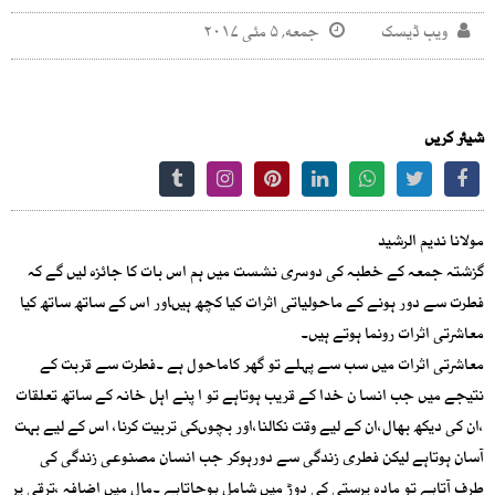
ویب ڈیسک
جمعه, ۵ مئی ۲۰۱۷
شیئر کریں
مولانا ندیم الرشید
گزشتہ جمعہ کے خطبہ کی دوسری نشست میں ہم اس بات کا جائزہ لیں گے کہ
فطرت سے دور ہونے کے ماحولیاتی اثرات کیا کچھ ہیںاور اس کے ساتھ ساتھ کیا
معاشرتی اثرات رونما ہوتے ہیں۔
معاشرتی اثرات میں سب سے پہلے تو گھر کاماحول ہے ۔فطرت سے قربت کے
نتیجے میں جب انسا ن خدا کے قریب ہوتاہے تو ا پنے اہل خانہ کے ساتھ تعلقات
،ان کی دیکھ بھال،ان کے لیے وقت نکالنا،اور بچوںکی تربیت کرنا، اس کے لیے بہت
آسان ہوتاہے لیکن فطری زندگی سے دورہوکر جب انسان مصنوعی زندگی کی
طرف آتاہے تو مادہ پرستی کی دوڑ میں شامل ہوجاتاہے ۔مال میں اضافہ ،ترقی پر