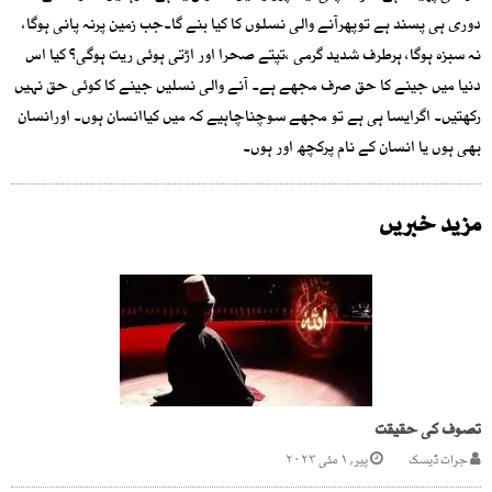
دوری ہی پسند ہے توپھرآنے والی نسلوں کا کیا بنے گا۔جب زمین پرنہ پانی ہوگا،
نہ سبزہ ہوگا، ہرطرف شدید گرمی ،تپتے صحرا اور اڑتی ہوئی ریت ہوگی؟ کیا اس
دنیا میں جینے کا حق صرف مجھے ہے۔ آنے والی نسلیں جینے کا کوئی حق نہیں
رکھتیں۔ اگرایسا ہی ہے تو مجھے سوچناچاہیے کہ میں کیاانسان ہوں۔ اورانسان
بھی ہوں یا انسان کے نام پرکچھ اور ہوں۔
مزید خبریں
تصوف کی حقیقت
جرات ڈیسک
پیر, ۱ مئی ۲۰۲۳