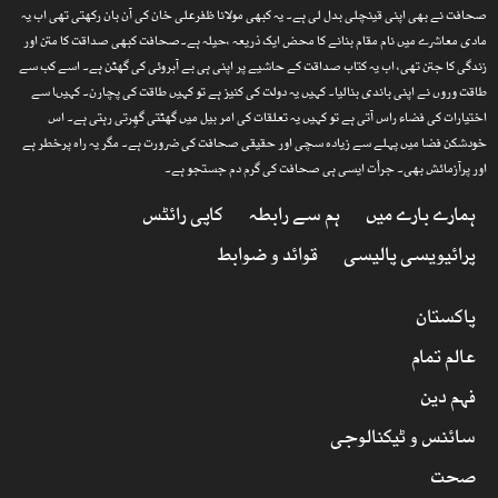
صحافت نے بھی اپنی قینچلی بدل لی ہے۔ یہ کبھی مولانا ظفرعلی خان کی آن بان رکھتی تھی اب یہ
مادی معاشرے میں نام مقام بنانے کا محض ایک ذریعہ ،حیلہ ہے۔صحافت کبھی صداقت کا متن اور
زندگی کا جتن تھی، اب یہ کتاب صداقت کے حاشیے پر اپنی ہی بے آبروئی کی گھٹن ہے۔ اسے کب سے
طاقت وروں نے اپنی باندی بنالیا۔ کہیں یہ دولت کی کنیز ہے تو کہیں طاقت کی پچارن۔ کہیںا سے
اختیارات کی فضاء راس آتی ہے تو کہیں یہ تعلقات کی امر بیل میں گھٹتی گھِرتی رہتی ہے۔ اس
خودشکن فضا میں پہلے سے زیادہ سچی اور حقیقی صحافت کی ضرورت ہے۔ مگر یہ راہ پرخطر ہے
اور پرآزمائش بھی۔ جرأت ایسی ہی صحافت کی گرم دم جستجو ہے۔
ہمارے بارے میں
ہم سے رابطہ
کاپی رائٹس
پرائیویسی پالیسی
قوائد و ضوابط
پاکستان
عالم تمام
فہم دین
سائنس و ٹیکنالوجی
صحت