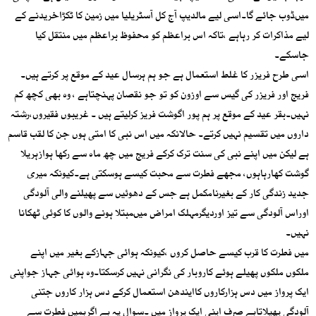
میںڈوب جائے گا۔اسی لیے مالدیپ آج کل آسٹریلیا میں زمین کا ٹکڑاخریدنے کے
لیے مذاکرات کر رہاہے ،تاکہ اس براعظم کو محفوظ براعظم میں منتقل کیا
جاسکے۔
اسی طرح فریزر کا غلط استعمال ہے جو ہم ہرسال عید کے موقع پر کرتے ہیں۔
فریج اور فریزر کی گیس سے اوزون کو تو جو نقصان پہنچتاہے ، وہ بھی کچھ کم
نہیں۔بقر عید کے موقع پر ہم پور اگوشت فریز کرلیتے ہیں ۔ غریبوں فقیروں،رشتہ
داروں میں تقسیم نہیں کرتے۔ حالانکہ میں اس نبی کا امتی ہوں جن کا لقب قاسم
ہے لیکن میں اپنے نبی کی سنت ترک کرکے فریج میں چھ ماہ سے رکھا ہوازہریلا
گوشت کھارہاہوں، مجھے فطرت سے محبت کیسے ہوسکتی ہے۔کیونکہ میری
جدید زندگی کار کے بغیرنامکمل ہے جس کے دھوئیں سے پھیلنے والی آلودگی
اوراس آلودگی سے تیز اوردیگرمہلک امراض میںمبتلا ہونے والوں کا کوئی ٹھکانا
نہیں۔
میں فطرت کا قرب کیسے حاصل کروں ،کیونکہ ہوائی جہازکے بغیر میں اپنے
ملکوں ملکوں پھیلے ہوئے کاروبار کی نگرانی نہیں کرسکتا۔وہ ہوائی جہاز جواپنی
ایک پرواز میں دس ہزارکاروں کاایندھن استعمال کرکے دس ہزار کاروں جتنی
آلودگی پھیلاتاہے صرف اپنی ایک پرواز میں ۔سوال یہ ہے اگرہمیں فطرت سے