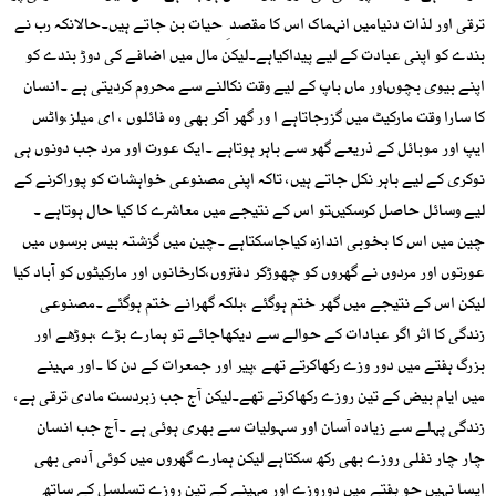
ترقی اور لذات دنیامیں انہماک اس کا مقصد ِ حیات بن جاتے ہیں۔حالانکہ رب نے
بندے کو اپنی عبادت کے لیے پیداکیاہے۔لیکن مال میں اضافے کی دوڑ بندے کو
اپنے بیوی بچوںاور ماں باپ کے لیے وقت نکالنے سے محروم کردیتی ہے ۔انسان
کا سارا وقت مارکیٹ میں گزرجاتاہے ا ور گھر آکر بھی وہ فائلوں ، ای میلز،واٹس
ایپ اور موبائل کے ذریعے گھر سے باہر ہوتاہے ۔ایک عورت اور مرد جب دونوں ہی
نوکری کے لیے باہر نکل جاتے ہیں، تاکہ اپنی مصنوعی خواہشات کو پوراکرنے کے
لیے وسائل حاصل کرسکیںتو اس کے نتیجے میں معاشرے کا کیا حال ہوتاہے ۔
چین میں اس کا بخوبی اندازہ کیاجاسکتاہے ۔چین میں گزشتہ بیس برسوں میں
عورتوں اور مردوں نے گھروں کو چھوڑکر دفتروں،کارخانوں اور مارکیٹوں کو آباد کیا
لیکن اس کے نتیجے میں گھر ختم ہوگئے ،بلکہ گھرانے ختم ہوگئے ۔مصنوعی
زندگی کا اثر اگر عبادات کے حوالے سے دیکھاجائے تو ہمارے بڑے ،بوڑھے اور
بزرگ ہفتے میں دور وزے رکھاکرتے تھے ،پیر اور جمعرات کے دن کا ۔اور مہینے
میں ایام بیض کے تین روزے رکھاکرتے تھے۔لیکن آج جب زبردست مادی ترقی ہے،
زندگی پہلے سے زیادہ آسان اور سہولیات سے بھری ہوئی ہے ۔آج جب انسان
چار چار نفلی روزے بھی رکھ سکتاہے لیکن ہمارے گھروں میں کوئی آدمی بھی
ایسا نہیں جو ہفتے میں دوروزے اور مہینے کے تین روزے تسلسل کے ساتھ