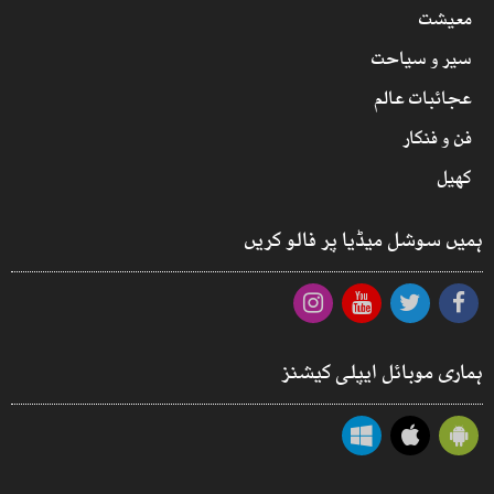
معیشت
سیر و سیاحت
عجائبات عالم
فن و فنکار
کھیل
ہمیں سوشل میڈیا پر فالو کریں
ہماری موبائل ایپلی کیشنز