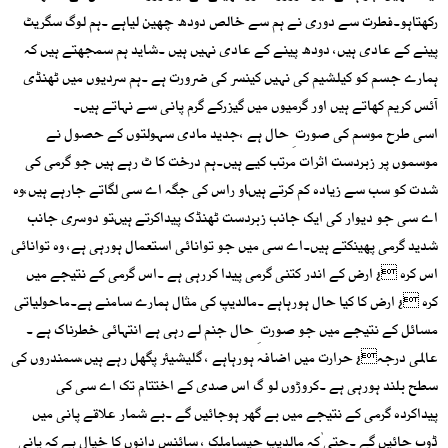
رکھتاہو۔فطرت سے دوری نے ہم سے خالص دودھ چھین لیاہے ۔ہم لوگ سگریٹ
پینے کے عادی ہیں، دودھ پینے کے عادی نہیں ہیں ۔شاید ہم سمجھتے ہیں کہ
ہمارے جسم کو کیلشیم کی نہیں کینسر کی ضرورت ہے ۔ہم سردیوں میں ٹھنڈی
آئس کریم کھاتے ہیں اور گرمیوں میں گیزرکے گرم پانی سے نہاتے ہیں۔
اسی طرح موسم کی صورت ِ حال ہے ،جدید مادی سہولتوں کے حصول نے
موسموں پر زبردست اثرات مرتب کیے ہیں۔ہم درخت کا ٹ رہے ہیں جو گرمی کی
شدت کو سب سے زیادہ کم کرتے ہیںاو راس کی جگہ اے سی لگاتے جارہے ہیں،وہ
اے سی جو دیوار کی ایک جانب زبردست ٹھنڈک پیداکرتے ہیںتو دوسری جانب
شدید گرمی پھینکتے ہیں۔اے سی میں جو توانائی استعمال ہورہی ہے، وہ توانائی
اس کرہ ¿ ارض کے اندر کتنی گرمی پیدا کررہی ہے ۔اس گرمی کے نتیجے میں
کرہ ¿ ارض کا کیا حال ہورہاہے ۔مالدیپ کی مثال ہمارے سامنے ہے۔ماحولیاتی
مسائل کے نتیجے میں جو صورت ِ حال جنم لے رہی ہے انتہائی خطرناک ہے ۔
عالمی درجہ¿ حرارت میں اضافہ ہورہاہے ، گلیشیئر پگھل رہے ہیں،سمندروں کی
سطح بلند ہورہی ہے ۔کروڑوں لو گ اس صدی کے اختتام تک اے سی کی
پیداکردہ گرمی کے نتیجے میں بے گھر ہوجائیں گے ۔بے شمار علاقے پانی میں
ڈوب جائیں گے ۔حتی ٰکہ مالدیپ جیساملک ، سائنس دانوں کا خیال ہے کہ پانی