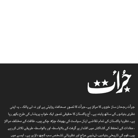
جرأت رجحان ساز خبروں کا مرکز ہے۔جرأت کا تصورِ صحافت روایتی ہے اور نہ لے پالک ۔ یہ اپنی
نظری بنیادوں کے ساتھ پابند ہے۔ آج پاکستان کا حقیقی تصور ایک خوابِ پریشاں کی طرح بکھر رہا
ہے۔ نظریۂ پاکستان کے تمام تقاضے ارذل سیاست کی بھینٹ چڑھ چکے ہیں۔ طاقت کے مختلف مراکز
، مفادات کے تحفظ کی کشاکش میں اقتدار پر گرفت کے بلاواسطہ اور بالواسطہ طریقے تلاش کررہے
ہیں۔قوم کی تاریخی بنیادیں، تہذیبی مزاج اور نظریاتی تشخص سب کچھ داؤ پر ہے۔ ایسے میں