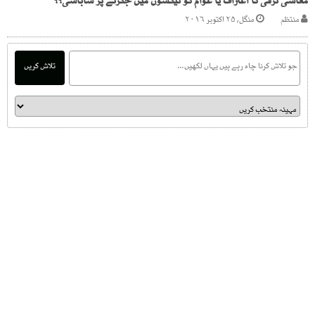
معاشی ترقی کا اعتراف یا عوام کو ٹیکسوں میں جکڑنے پر شاباشی؟؟
منتظم
منگل, ۲۵ اکتوبر ۲۰۱۶
تلاش کریں