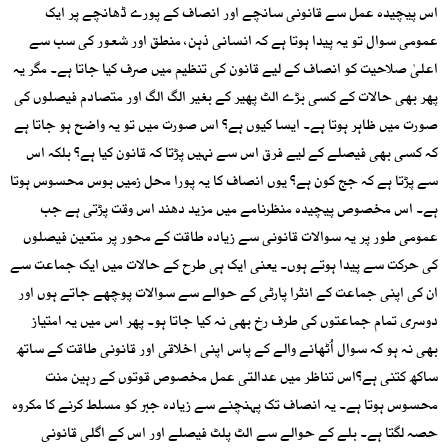
اس پیچیدہ عمل سے قانونی سانچے اور انصاف کے پورے ڈھانچے پر ایک
عمومی سوال تو یہ پیدا ہوتا ہے کہ انسانی ذہن، منطق اور شعور کی سب سے
اعلیٰ صلاحیت کو انصاف کے لیے قانون کی تنظیم میں صرف کیا جاتا ہے۔ مگر یہ
پھر بھی حالات کے کسی بڑے الٹ پھیر کے بغیر الگ الگ اور متصادم فیصلوں کی
صورت میں ظاہر ہوتا ہے۔ ایسا کیوں ہے؟ اس صورت میں تو یہ واضح ہو جاتا ہے
کہ کسی بھی فیصلے کے لیے فرق اس سے نہیں پڑتا کہ قانون کیا ہے؟ بلکہ اس
سے پڑتا ہے کہ جج کون ہے؟ یوں انصاف کا یہ پورا محل زمیں بوس محسوس ہوتا
ہے۔ اس مخصوص پیچیدہ منظرنامے میں مزید دھند اس وقت پڑتی ہے جب
عمومی طور پر یہ سوالات قانونی سے زیادہ طاقت کے محور پر متعین فیصلوں
کی حرکت سے پیدا ہوتے ہوں۔ یعنی ایک ہی طرح کے حالات میں ایک جماعت سے
ان کی اپنی جماعت کے انٹرا پارٹی کے حوالے سے سوالات پوچھے جاتے ہوں اور
دوسری تمام جماعتوں کی طرف رخ بھی نہ کیا جاتا ہو۔ پھر اس میں یہ امتیاز
بھی نہ ہو کہ سوال اُٹھانے والے کے پاس اپنی اخلاقی اور قانونی طاقت کے ساتھ
ساکھ کتنی ہے؟اس تناظر میں عدالتی عمل مخصوص قوتوں کے رہین منت
محسوس ہوتا ہے۔ یہ انصاف تک پہنچنے سے زیادہ جبر کو مسلط کرنے کا مکروہ
حصہ لگتا ہے۔ بلے کے حوالے سے الٹ پلٹ فیصلے اور اس کے اگلی قانونی