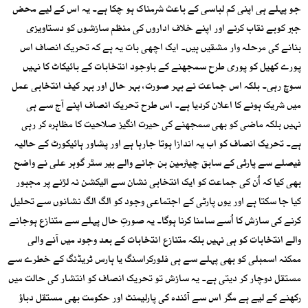
جو پہلے ہی اپنی کم لباسی کے باعث شرمناک ہو چکا ہے۔ یہ اس کے لیے محض
جبر کوبے نقاب کرنے اور اپنے خلاف اداروں کی منظم سازشوں کو دستاویزی
بنانے کی مرحلہ وار مشقیں ہیں۔ ایک اچھی بات یہ ہے کہ تحریک انصاف اس
پورے کھیل کو پوری طرح سمجھنے کے باوجود انتخابات کے بائیکاٹ کا نہیں
سوچ رہی۔ بلکہ اس جماعت نے بہر صورت، بہر حال اور بہر کیف انتخابی عمل
میں شریک ہونے کا اعلان کردیا ہے۔ اس طرح تحریک انصاف اپنے آج سے ہی
نہیں بلکہ ماضی کو بھی سمجھنے کی حیرت انگیز صلاحیت کا مظاہرہ کر رہی
ہے۔ تحریک انصاف کو اب یہ اندازا ہوتا جارہا ہے اور پشاور ہائیکورٹ کے حالیہ
فیصلے سے پارٹی کے سابق چیئرمین بن جانے والے بیر سٹر گوہر علی نے واضح
بھی کیا کہ اُن کی جماعت کو ایک انتخابی نشان سے الیکشن نہ لڑنے پر مجبور
کیا جا سکتا ہے اور یوں پارٹی کے اجتماعی وجود کو الگ الگ نشانوں سے تحلیل
کرنے کی سازش کا اُسے سامنا کرنا ہوگا۔ یہ صورتِ حال پہلے سے متنازع ہوجانے
والے انتخابات کو ہی نہیں بلکہ متنازع انتخابات کے بعد وجود میں آنے والی
ممکنہ اسمبلی کو بھی پہلے سے ہی فلورکراسنگ یا ہارس ٹریڈنگ کے خطرے سے
مستقل دوچار کر دیتی ہے۔ یہ سازش تو تحریک انصاف کو انتشار کی حالت میں
رکھنے کے لیے ہے مگر اس سے آئندہ کی پارلیمنٹ اور حکومت بھی مستقل دباؤ