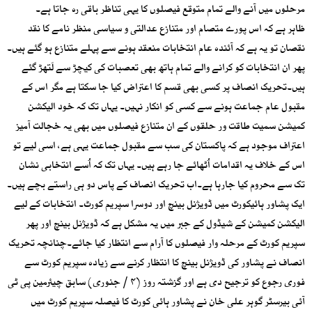
مرحلوں میں آنے والے تمام متوقع فیصلوں کا یہی تناظر باقی رہ جاتا ہے۔
ظاہر ہے کہ اس پورے متصام اور متنازع عدالتی و سیاسی منظر نامے کا نقد
نقصان تو یہ ہے کہ آئندہ عام انتخابات منعقد ہونے سے پہلے متنازع ہو گئے ہیں۔
پھر ان انتخابات کو کرانے والے تمام ہاتھ بھی تعصبات کی کیچڑ سے لَتھڑ گئے
ہیں۔تحریک انصاف پر کسی بھی قسم کا اعتراض کیا جا سکتا ہے مگر اس کے
مقبول عام جماعت ہونے سے کسی کو انکار نہیں۔ یہاں تک کہ خود الیکشن
کمیشن سمیت طاقت ور حلقوں کے ان متنازع فیصلوں میں بھی یہ خجالت آمیز
اعتراف موجود ہے کہ پاکستان کی سب سے مقبول جماعت یہی ہے، اسی لیے تو
اس کے خلاف یہ اقدامات اُٹھائے جا رہے ہیں۔ یہاں تک کہ اُسے انتخابی نشان
تک سے محروم کیا جارہا ہے۔اب تحریک انصاف کے پاس دو ہی راستے بچے ہیں۔
ایک پشاور ہائیکورٹ میں ڈویژنل بینچ اور دوسرا سپریم کورٹ۔ انتخابات کے لیے
الیکشن کمیشن کے شیڈول کے جبر میں یہ مشکل ہے کہ ڈویژنل بینچ اور پھر
سپریم کورٹ کے مرحلہ وار فیصلوں کا آرام سے انتظار کیا جائے۔چنانچہ تحریک
انصاف نے پشاور کی ڈویژنل بینچ کا انتظار کرنے سے زیادہ سپریم کورٹ سے
فوری رجوع کو ترجیح دی ہے اور گزشتہ روز (۴ / جنوری) سابق چیئرمین پی ٹی
آئی بیرسٹر گوہر علی خان نے پشاور ہائی کورٹ کا فیصلہ سپریم کورٹ میں