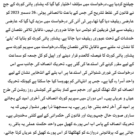
چیلنج کردیا ہے۔درخواست میں مؤقف اختیار کیا گیا کہ پشاور ہائی کورٹ کے جج
نے قانون کی غلط تشریح کی جس کے باعث ناانصافی ہوئی، 26 دسمبر 2023 کو
عارضی ریلیف دیا گیا تھا۔پی ٹی آئی کی درخواست میں مزید کہا گیا کہ عارضی
ریلیف سے قبل فریقین کو نوٹس دیا جانا ضروری نہیں، ناقابل تلافی نقصان کے
خدشات کے تحت عبوری ریلیف دیا جاتا ہے، پشاور ہائی کورٹ کو بتایا کہ ’بلے‘
کا نشان نہ ملنے سے ناقابل تلافی نقصان ہوگا۔درخواست میں سپریم کورٹ سے
پشاور ہائی کورٹ کا فیصلہ کالعدم قرار دینے اور اپیل کو کل جمعہ کو سماعت
کے لیے مقرر کرنے کی استدعا کی گئی ہے۔ تحریک انصاف کی جانب سے اس
درخواست کی فوری شنوائی کی استدعا ہی اب بلے کے انتخابی نشان کے لیے
واحد آسرا رہ گیا ہے۔ جس پر انتہائی کم بھروسا کیا جا سکتا ہے کیونکہ تحریک
انصاف کو الگ تھلگ کرنے اور حجم سے کمتر بنانے کی کوشش روزِ روشن کی طرح
عیاں و عریاں ہیں۔ اس دوران میں سپریم کورٹ انصاف کی آخری امید کے بجائے
ہر امید کی آخر لحد بنتی جا رہی ہے۔ یہ سمجھنا ذرا بھی دشوار نہیں کہ یہ
ساری صورت حال جمہوریت اور قانون کی حکمرانی کے لیے کتنی مخدوش ہے۔
تحریک انصاف کے پاس اب اس پورے کھیل میں واحد حکمت عملی یہ باقی رہ
جاتی ہے کہ ہرقانونی دروازے کو کھٹکھٹا کر اس پورے کھیل کو عریاں کرتا جائے،