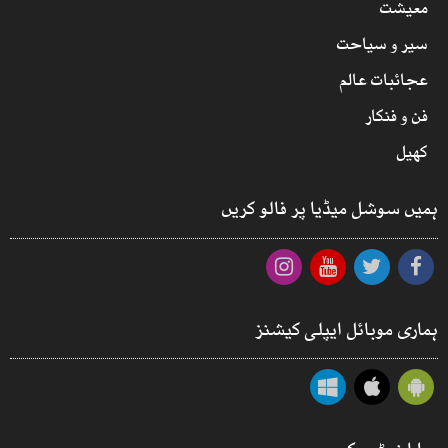
معیشت
سیر و سیاحت
عجائبات عالم
فن و فنکار
کھیل
ہمیں سوشل میڈیا پر فالو کریں
ہماری موبائل ایپلی کیشنز