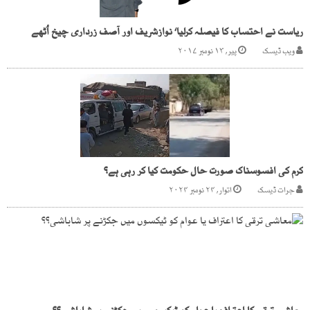
ریاست نے احتساب کا فیصلہ کرلیا‘ نوازشریف اور آصف زرداری چیخ اُٹھے
ویب ڈیسک
پیر, ۱۳ نومبر ۲۰۱۷
کرم کی افسوسناک صورت حال حکومت کیا کر رہی ہے؟
جرات ڈیسک
اتوار, ۲۴ نومبر ۲۰۲۴