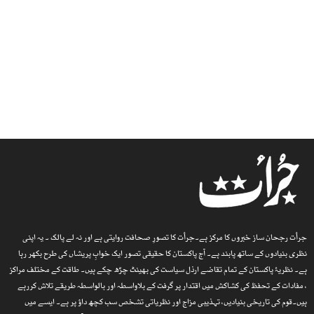
جرأت رجحان ساز خبروں کا مرکز ہے۔جرأت کا تصورِ صحافت روایتی ہے اور نہ لے پالک ۔ یہ اپنی
نظری بنیادوں کے ساتھ پابند ہے۔ آج پاکستان کا حقیقی تصور ایک خوابِ پریشاں کی طرح بکھر رہا
ہے۔ نظریۂ پاکستان کے تمام تقاضے ارذل سیاست کی بھینٹ چڑھ چکے ہیں۔ طاقت کے مختلف مراکز
، مفادات کے تحفظ کی کشاکش میں اقتدار پر گرفت کے بلاواسطہ اور بالواسطہ طریقے تلاش کررہے
ہیں۔قوم کی تاریخی بنیادیں، تہذیبی مزاج اور نظریاتی تشخص سب کچھ داؤ پر ہے۔ ایسے میں