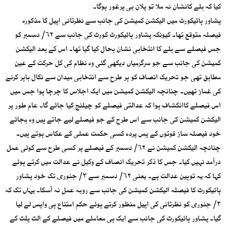
کیا کہ بلے کانشان نہ ملا تو پلان بی پرغور ہوگا۔
پشاور ہائیکورٹ میں الیکشن کمیشن کی جانب سے نظرثانی اپیل کا مذکورہ
فیصلہ متوقع تھا۔ کیونکہ پشاور ہائیکورٹ کورٹ کی جانب سے ۶۲/ دسمبر کو
جس فیصلے سے بلے کا انتخابی نشان بحال کیا گیا تھا۔ اس کے بعد الیکشن
کمیشن کی جانب سے جو سرگرمیاں دیکھی گئی وہ نظام کی کل حرکت کے عین
مطابق تھی جو تحریک انصاف کو ہر طرح سے انتخابی میدان سے نکال باہر کرنے
کی غماز تھیں۔ چنانچہ الیکشن کمیشن میں ایک اجلاس کا چرچا ہوا جس میں
اس فیصلے کاانکشاف ہوا کہ عدالتی فیصلے کو چیلنج کیا جائے گا۔ عام طور پر
الیکشن کمیشن کی جانب سے اس طرح کے جو فیصلے لیے جاتے ہیں وہ بجائے
خود فیصلہ ساز قوتوں کے پس پردہ کسی حکمت عملی کے عکاس ہوتے ہیں۔
چنانچہ الیکشن کمیشن نے ۶۲/ دسمبر کے فیصلے پر کسی طرح سے کوئی عمل
درآمد نہیں کیا۔ جس کا ذکر تحریک انصاف کے وکیل نے عدالت میں کرتے ہوئے
کہا کہ یہ توہین عدالت ہے۔ یعنی ۶۲/ دسمبر سے ۳/ جنوری تک خود پشاور
ہائیکورٹ کا فیصلہ الیکشن کمیشن کی جانب سے روبہ عمل نہ آسکا۔ یہاں تک کہ
۳/ جنوری کو نظرثانی کی اپیل منظور کرتے ہوئے حکم امتناع ہی واپس لے لیا
گیا۔ پشاور ہائیکورٹ کی جانب سے ایک ہی معاملے میں فیصلے کے الٹ پلٹ کے