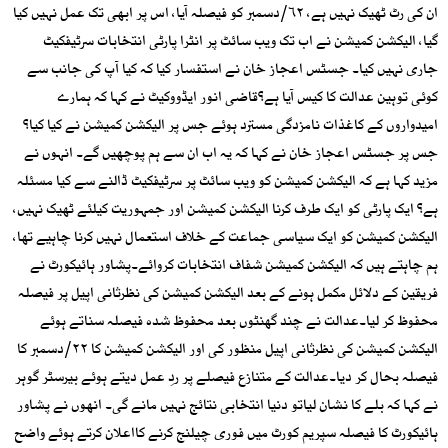
ان کی رٹ ٹھیک نہیں ہے، ۶۲/دسمبر کو فیصلہ آیا، اس پر ابھی تک عمل نہیں کیا
گیا، الیکشن کمیشن نے اب تک ویب سائٹ پر انٹرا پارٹی انتخابات سرٹیفکیٹ
جاری نہیں کیا۔ جسٹس اعجاز خان نے استفسار کیا کہ کیا آپ کی جانب سے
کوئی توہین عدالت کا کیس آیا ہے؟قاضی انور ایڈووکیٹ نے کہا کہ ہمارے
امیدواروں کے کاغذات نامزدگی مسترد ہوئے جس پر الیکشن کمیشن نے کیا کیا؟
جس پر جسٹس اعجاز خان نے کہا کہ یہ اب ان سے ہم پوچھیں گے۔ انہوں نے
مزید کہا ہے کہ الیکشن کمیشن کو ویب سائٹ پر سرٹیفکیٹ ڈالنے سے کیا مسئلہ
ہے؟ ایک پارٹی کو ایک طرف کرنا الیکشن کمیشن اور جمہوریت کیلئے ٹھیک نہیں،
الیکشن کمیشن کو ایک سیاسی جماعت کے خلاف استعمال نہیں کرنا چاہیے تھا،
ہم چاہتے ہیں کہ الیکشن کمیشن شفاف انتخابات کروائے۔پشاور ہائیکورٹ نے
فریقین کے دلائل مکمل ہونے کے بعد الیکشن کمیشن کی نظرثانی اپیل پر فیصلہ
محفوظ کر لیا۔عدالت نے چند گھنٹوں بعد محفوظ شدہ فیصلہ سناتے ہوئے
الیکشن کمیشن کی نظرثانی اپیل منظور کی اور الیکشن کمیشن کا ۲۲/دسمبر کا
فیصلہ بحال کر دیا۔عدالت کے متنازع فیصلے پر ردِ عمل دیتے ہوئے بیرسٹر گوہر
نے کہا کہ بلے کا نشان لیاتو دنیا انتخابی نتائج نہیں مانے گی۔ انھوں نے پشاور
ہائیکورٹ کا فیصلہ سپریم کورٹ میں فوری چیلنج کرنے کااعلان کرتے ہوئے واضح