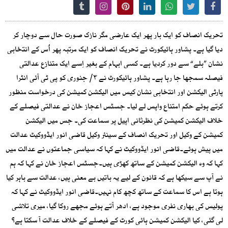
تحریک انصاف کو ایک بار پھر ایک عارضی مگر نازک صورت حال سے دوچار کر
دیا گیا ہے۔ پشاور ہائیکورٹ نے تحریک انصاف کو ایک مرتبہ پھر اُس کے انتخابی
نشان ”بلے“ سے دور کردیا ہے۔ کسی ابہام کے بغیر اِسے ایک متنازع عدالتی
فیصلہ سمجھا جا رہا ہے۔ پشاور ہائیکورٹ نے ۳/ جنوری کو پی ٹی آئی انٹرا
پارٹی الیکشن اور انتخابی نشان کیس میں الیکشن کمیشن کی درخواست منظور
کرتے ہوئے حکم امتناع واپس لے لیا۔ جسٹس اعجاز خان نے عدالتی فیصلے کے
خلاف الیکشن کمیشن کی نظرثانی اپیل پر سماعت کی۔ جس میں الیکشن
کمیشن کے وکیل اور تحریک انصاف کے سینئر وکیل قاضی انور ایڈووکیٹ عدالت
میں پیش ہوئے۔قاضی انور ایڈووکیٹ نے کہا کہ سیاسی جماعتوں نے عدالت میں
کہا کہ وہ الیکشن کمیشن کے ساتھ کھڑی ہیں۔جسٹس اعجاز خان نے کہا کہ ہم
نے آپ سے سیکھا ہے کہ قانون کے لیے یہ باتیں بے معنی ہیں، عدالت سے باہر کیا
ہوتا ہے اس کا سماعت کے ساتھ کچھ کام نہیں۔قاضی انور ایڈووکیٹ نے کہا کہ
پولیس کی بھاری نفری موجود ہے، ادھر آتے ہوئے مجھے روکا گیا، میری تلاشی
لی گئی، کیا الیکشن کمیشن ہائی کورٹ کے فیصلے کے خلاف عدالت آ سکتا ہے؟