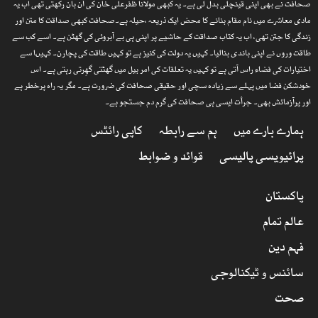
صحافت نے بھی اپنی قینچلی بدل لی ہے۔ یہ کبھی مولانا ظفرعلی خان کی آن بان رکھتی تھی اب یہ
مادی معاشرے میں نام مقام بنانے کا محض ایک ذریعہ ،حیلہ ہے۔صحافت کبھی صداقت کا متن اور
زندگی کا جتن تھی، اب یہ کتاب صداقت کے حاشیے پر اپنی ہی بے آبروئی کی گھٹن ہے۔ اسے کب سے
طاقت وروں نے اپنی باندی بنالیا۔ کہیں یہ دولت کی کنیز ہے تو کہیں طاقت کی پچارن۔ کہیںا سے
اختیارات کی فضاء راس آتی ہے تو کہیں یہ تعلقات کی امر بیل میں گھٹتی گھِرتی رہتی ہے۔ اس
خودشکن فضا میں پہلے سے زیادہ سچی اور حقیقی صحافت کی ضرورت ہے۔ مگر یہ راہ پرخطر ہے
اور پرآزمائش بھی۔ جرأت ایسی ہی صحافت کی گرم دم جستجو ہے۔
ہمارے بارے میں
ہم سے رابطہ
کاپی رائٹس
پرائیویسی پالیسی
قوائد و ضوابط
پاکستان
عالم تمام
فہم دین
سائنس و ٹیکنالوجی
صحت