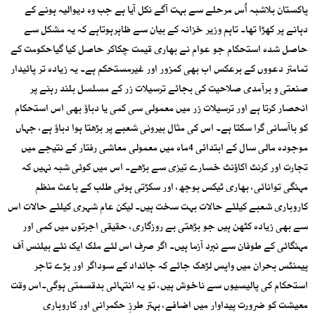
پاکستان بلاشبہ اُس مرحلے سے بہت آگے نکل آیا ہے جب وہ دیوالیہ ہونے کے
دہانے پر کھڑا تھا۔ تاہم وزیر خزانہ کے بیان سے ظاہرہوتاہے کہ یہ مشکل سے
حاصل شدہ استحکام جو عوام نے بھاری قیمت چکاکر حاصل کیا گیاحکومت کے
تمامتر دعووں کے برعکس اب بھی کمزور اور غیرمستحکم ہے۔ یہ زیادہ تر پائیدار
صنعتی و برآمدی صلاحیت کی بجائے ترسیلات زر کے مسلسل بلند رہنے پر
انحصار کرتا ہے اور ترسیلات زر میں معمولی سی کمی یا دباؤ بھی اس استحکام
کو باآسانی گرا سکتا ہے۔ اس کی مثال بیرونی شعبے پر بڑھتا ہوا دباؤ ہے، جہاں
موجودہ مالی سال کے ابتدائی 4ماہ میں معمولی معاشی رفتار کے نتیجے میں
تجارت اور کرنٹ اکاؤنٹ خسارے تیزی سے بڑھے۔ اس میں کوئی شبہ نہیں کہ
مہنگی توانائی، بھاری ٹیکس بوجھ، اور سکڑتی ہوئی طلب کے باعث منظم
کاروباری شعبے کیلئے حالات بہت سخت ہیں۔ لیکن عام شہری کیلئے حالات اس
سے بھی زیادہ کٹھن ہیں جو بڑھتی بے روزگاری، حقیقی اجرتوں میں کمی اور
مہنگائی کے طوفان سے نبرد آزما ہیں۔ اگر صرف اس لئے ملک ایک نئے بیلنس آف
پیمنٹس بحران میں واپس لڑھک جائے کہ جائداد کے سوداگر اور بڑے تاجر
استحکام کی پالیسیوں سے ناخوش ہیں، تو یہ انتہائی بدقسمتی ہوگی۔اس وقت
معیشت کو ضرورت پیداوار میں اضافے، بہتر طرزِ حکمرانی اور کاروباری