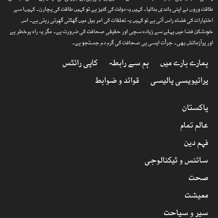
طاقت وروں نے اپنی باندی بنالیا۔ کہیں یہ دولت کی کنیز ہے تو کہیں طاقت کی پچارن۔ کہیںا سے
اختیارات کی فضاء راس آتی ہے تو کہیں یہ تعلقات کی امر بیل میں گھٹتی گھِرتی رہتی ہے۔ اس
خودشکن فضا میں پہلے سے زیادہ سچی اور حقیقی صحافت کی ضرورت ہے۔ مگر یہ راہ پرخطر ہے
اور پرآزمائش بھی۔ جرأت ایسی ہی صحافت کی گرم دم جستجو ہے۔
ہمارے بارے میں
ہم سے رابطہ
کاپی رائٹس
پرائیویسی پالیسی
قوائد و ضوابط
پاکستان
عالم تمام
فہم دین
سائنس و ٹیکنالوجی
صحت
معیشت
سیر و سیاحت