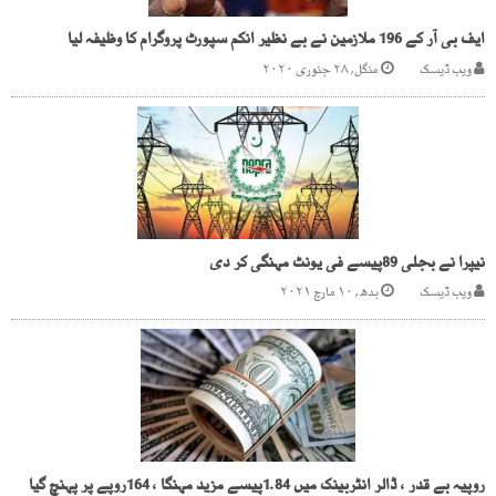
ایف بی آر کے 196 ملازمین نے بے نظیر انکم سپورٹ پروگرام کا وظیفہ لیا
ویب ڈیسک
منگل, ۲۸ جنوری ۲۰۲۰
نیپرا نے بجلی 89پیسے فی یونٹ مہنگی کر دی
ویب ڈیسک
بدھ, ۱۰ مارچ ۲۰۲۱
روپیہ بے قدر ، ڈالر انٹربینک میں 1.84پیسے مزید مہنگا ، 164روپے پر پہنچ گیا