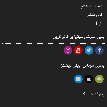
عجائبات عالم
فن و فنکار
کھیل
ہمیں سوشل میڈیا پر فالو کریں
ہماری موبائل ایپلی کیشنز
ہمارا نیٹ ورک