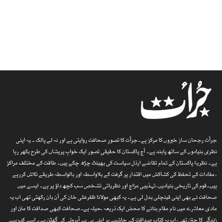
جرأت رجحان ساز خبروں کا مرکز ہے۔جرأت کا تصورِ صحافت روایتی ہے اور نہ لے پالک ۔ یہ اپنی
نظری بنیادوں کے ساتھ پابند ہے۔ آج پاکستان کا حقیقی تصور ایک خوابِ پریشاں کی طرح بکھر رہا
ہے۔ نظریۂ پاکستان کے تمام تقاضے ارذل سیاست کی بھینٹ چڑھ چکے ہیں۔ طاقت کے مختلف مراکز
، مفادات کے تحفظ کی کشاکش میں اقتدار پر گرفت کے بلاواسطہ اور بالواسطہ طریقے تلاش کررہے
ہیں۔قوم کی تاریخی بنیادیں، تہذیبی مزاج اور نظریاتی تشخص سب کچھ داؤ پر ہے۔ ایسے میں
صحافت نے بھی اپنی قینچلی بدل لی ہے۔ یہ کبھی مولانا ظفرعلی خان کی آن بان رکھتی تھی اب یہ
مادی معاشرے میں نام مقام بنانے کا محض ایک ذریعہ ،حیلہ ہے۔صحافت کبھی صداقت کا متن اور
زندگی کا جتن تھی، اب یہ کتاب صداقت کے حاشیے پر اپنی ہی بے آبروئی کی گھٹن ہے۔ اسے کب سے