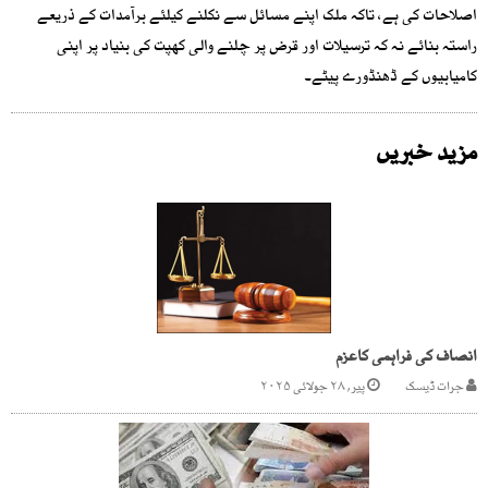
اصلاحات کی ہے، تاکہ ملک اپنے مسائل سے نکلنے کیلئے برآمدات کے ذریعے
راستہ بنائے نہ کہ ترسیلات اور قرض پر چلنے والی کھپت کی بنیاد پر اپنی
کامیابیوں کے ڈھنڈورے پیٹے۔
مزید خبریں
انصاف کی فراہمی کاعزم
جرات ڈیسک
پیر, ۲۸ جولائی ۲۰۲۵