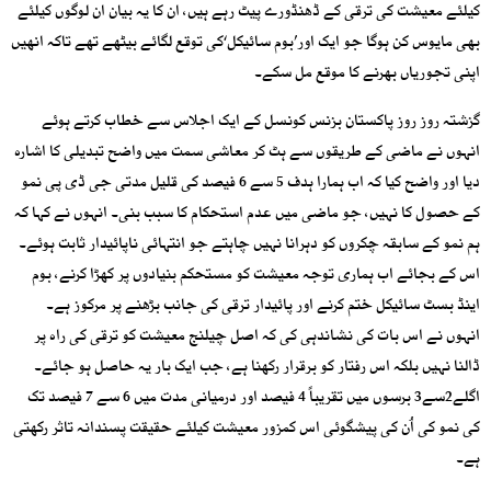
کیلئے معیشت کی ترقی کے ڈھنڈورے پیٹ رہے ہیں، ان کا یہ بیان ان لوگوں کیلئے
بھی مایوس کن ہوگا جو ایک اور’بوم سائیکل‘کی توقع لگائے بیٹھے تھے تاکہ انھیں
اپنی تجوریاں بھرنے کا موقع مل سکے۔
گزشتہ روز روز پاکستان بزنس کونسل کے ایک اجلاس سے خطاب کرتے ہوئے
انہوں نے ماضی کے طریقوں سے ہٹ کر معاشی سمت میں واضح تبدیلی کا اشارہ
دیا اور واضح کیا کہ اب ہمارا ہدف 5 سے 6 فیصد کی قلیل مدتی جی ڈی پی نمو
کے حصول کا نہیں، جو ماضی میں عدم استحکام کا سبب بنی۔ انہوں نے کہا کہ
ہم نمو کے سابقہ چکروں کو دہرانا نہیں چاہتے جو انتہائی ناپائیدار ثابت ہوئے۔
اس کے بجائے اب ہماری توجہ معیشت کو مستحکم بنیادوں پر کھڑا کرنے، بوم
اینڈ بسٹ سائیکل ختم کرنے اور پائیدار ترقی کی جانب بڑھنے پر مرکوز ہے۔
انہوں نے اس بات کی نشاندہی کی کہ اصل چیلنج معیشت کو ترقی کی راہ پر
ڈالنا نہیں بلکہ اس رفتار کو برقرار رکھنا ہے، جب ایک بار یہ حاصل ہو جائے۔
اگلے2سے3 برسوں میں تقریباً 4 فیصد اور درمیانی مدت میں 6 سے 7 فیصد تک
کی نمو کی اُن کی پیشگوئی اس کمزور معیشت کیلئے حقیقت پسندانہ تاثر رکھتی
ہے۔