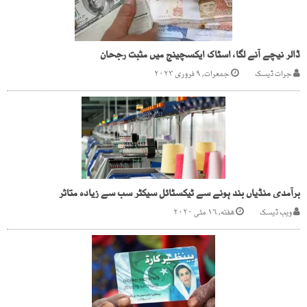
ڈالر نیچے آنے لگا، اسٹاک ایکسچینج میں مثبت رجحان
جرات ڈیسک
جمعرات, ۹ فروری ۲۰۲۳
برآمدی منڈیاں بند ہونے سے ٹیکسٹائل سیکٹر سب سے زیادہ متاثر
ویب ڈیسک
هفته, ۱۶ مئی ۲۰۲۰