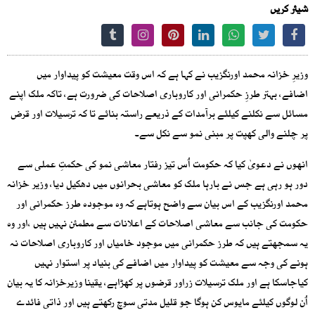
شیئر کریں
وزیرِ خزانہ محمد اورنگزیب نے کہا ہے کہ اس وقت معیشت کو پیداوار میں
اضافے، بہتر طرزِ حکمرانی اور کاروباری اصلاحات کی ضرورت ہے، تاکہ ملک اپنے
مسائل سے نکلنے کیلئے برآمدات کے ذریعے راستہ بنائے تا کہ ترسیلات اور قرض
پر چلنے والی کھپت پر مبنی نمو سے نکل سے۔
انھوں نے دعویٰ کیا کہ حکومت اُس تیز رفتار معاشی نمو کی حکمتِ عملی سے
دور ہو رہی ہے جس نے بارہا ملک کو معاشی بحرانوں میں دھکیل دیا، وزیر خزانہ
محمد اورنگزیب کے اس بیان سے واضح ہوتاہے کہ وہ موجودہ طرز حکمرانی اور
حکومت کی جانب سے معاشی اصلاحات کے اعلانات سے مطمئن نہیں ہیں ،اور وہ
یہ سمجھتے ہیں کہ طرز حکمرانی میں موجود خامیاں اور کاروباری اصلاحات نہ
ہونے کی وجہ سے معیشت کو پیداوار میں اضافے کی بنیاد پر استوار نہیں
کیاجاسکا ہے اور ملک ترسیلات زراور قرضوں پر کھڑاہے، یقینا وزیرخزانہ کا یہ بیان
اُن لوگوں کیلئے مایوس کن ہوگا جو قلیل مدتی سوچ رکھتے ہیں اور ذاتی فائدے