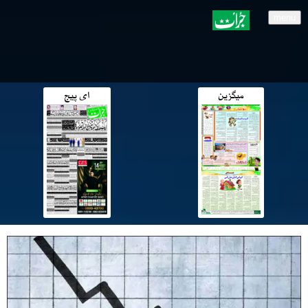
menu
میگزین
ای پیج