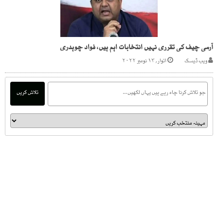
آرمی چیف کی تقرری نہیں انتخابات اہم ہیں، فواد چوہدری
ویب ڈیسک
اتوار, ۱۳ نومبر ۲۰۲۲
تلاش کریں