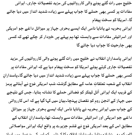
خلیج میں رات گئے ہونے والی کارروائیوں کی مزید تفصیلات جاری، ایرانی
مفادات پر کسی بھی حملے کا جواب پہلے سے زیادہ شدید انداز میں دیا جائے
گا، امریکا کو سخت پیغام
ایرانی بحریہ نے پانایا نامی ایک ایسے بحری جہاز پر میزائل داغے جو امریکی
اور اسرائیلی مفادات سے وابستہ تھا،ہم پہلے ہی خبردار کر چکے تھے کہ کسی
بھی جارحیت کا جواب دیا جائے گا
ایرانی پاسدارانِ انقلاب نے خلیج میں رات گئے ہونے والی کارروائیوں کی مزید
تفصیلات جاری کرتے ہوئے امریکا کو سخت پیغام دیا ہے کہ ایرانی مفادات پر
کسی بھی حملے کا جواب پہلے سے زیادہ شدید انداز میں دیا جائے گا۔پاسدارانِ
انقلاب کے شعبہ تعلقاتِ عامہ کے مطابق گزشتہ شب امریکی فوج نے آبنائے ہرمز
کے قریب ایک ایرانی آئل ٹینکر کو فضائی حملے کا نشانہ بنایا، جس کے نتیجے
میں جہاز کے انجن روم کو نقصان پہنچا۔بیان میں کہا گیا ہے کہ اس کارروائی
کے جواب میں ایرانی بحریہ نے پانایا نامی ایک ایسے بحری جہاز پر میزائل
داغے جو امریکی اور اسرائیلی مفادات سے وابستہ تھا۔پاسدارانِ انقلاب کے
مطابق اس کے بعد امریکی فوج نے قشم جزیرے پر واقع ایک ایرانی مواصلاتی