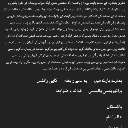
نظری بنیادوں کے ساتھ پابند ہے۔ آج پاکستان کا حقیقی تصور ایک خوابِ پریشاں کی طرح بکھر رہا
ہے۔ نظریۂ پاکستان کے تمام تقاضے ارذل سیاست کی بھینٹ چڑھ چکے ہیں۔ طاقت کے مختلف مراکز
، مفادات کے تحفظ کی کشاکش میں اقتدار پر گرفت کے بلاواسطہ اور بالواسطہ طریقے تلاش کررہے
ہیں۔قوم کی تاریخی بنیادیں، تہذیبی مزاج اور نظریاتی تشخص سب کچھ داؤ پر ہے۔ ایسے میں
صحافت نے بھی اپنی قینچلی بدل لی ہے۔ یہ کبھی مولانا ظفرعلی خان کی آن بان رکھتی تھی اب یہ
مادی معاشرے میں نام مقام بنانے کا محض ایک ذریعہ ،حیلہ ہے۔صحافت کبھی صداقت کا متن اور
زندگی کا جتن تھی، اب یہ کتاب صداقت کے حاشیے پر اپنی ہی بے آبروئی کی گھٹن ہے۔ اسے کب سے
طاقت وروں نے اپنی باندی بنالیا۔ کہیں یہ دولت کی کنیز ہے تو کہیں طاقت کی پچارن۔ کہیںا سے
اختیارات کی فضاء راس آتی ہے تو کہیں یہ تعلقات کی امر بیل میں گھٹتی گھِرتی رہتی ہے۔ اس
خودشکن فضا میں پہلے سے زیادہ سچی اور حقیقی صحافت کی ضرورت ہے۔ مگر یہ راہ پرخطر ہے
اور پرآزمائش بھی۔ جرأت ایسی ہی صحافت کی گرم دم جستجو ہے۔
ہمارے بارے میں
ہم سے رابطہ
کاپی رائٹس
پرائیویسی پالیسی
قوائد و ضوابط
پاکستان
عالم تمام
فہم دین