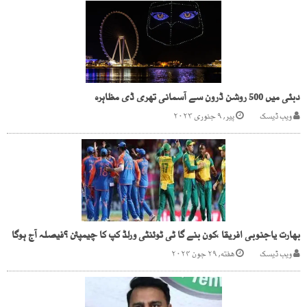
دبئی میں 500 روشن ڈرون سے آسمانی تھری ڈی مظاہرہ
ویب ڈیسک
پیر, ۹ جنوری ۲۰۲۳
بھارت یاجنوبی افریقا ،کون بنے گا ٹی ٹوئنٹی ورلڈ کپ کا چیمپئن ؟فیصلہ آج ہوگا
ویب ڈیسک
هفته, ۲۹ جون ۲۰۲۴