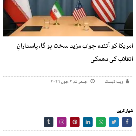
امریکا کو آئندہ جواب مزید سخت ہو گا، پاسدارانِ
انقلاب کی دھمکی
ویب ڈیسک
جمعرات, ۴ جون ۲۰۲۶
شیئر کریں