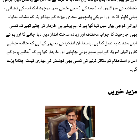
ٹاور کو بھی نشانہ بنایا۔پاسدارانِ انقلاب کا کہنا ہے کہ اس کے ردِعمل میں ایرانی
فضائیہ نے میزائلوں اور ڈرونز کے ذریعے خطے میں موجود ایک امریکی فضائی و
ہیلی کاپٹر اڈے اور امریکی پانچویں بحری بیڑے کے ہیڈکوارٹر کو نشانہ بنایا۔
ایرانی فوجی بیان میں کہا گیا ہے کہ ہم پہلے ہی خبردار کر چکے تھے کہ کسی
بھی جارحیت کا جواب مختلف اور زیادہ سخت انداز میں دیا جائے گا اور ہم نے
اپنے وعدے پر عمل کیا ہے۔پاسدارانِ انقلاب نے یہ بھی کہا ہے کہ حالیہ جوابی
کارروائیاں امریکا کے لیے سبق ہونی چاہئیں اور خبردار کیا ہے کہ آبنائے ہرمز کے
امن و استحکام کو متاثر کرنے کی کسی بھی کوشش کی بھاری قیمت چکانا پڑے
گی۔
مزید خبریں