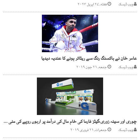
ویب ڈیسک
هفته, ۲۷ اپریل ۲۰۲۴
عامر خان نے باکسنگ رنگ سے ریٹائر ہونے کا عندیہ دیدیا
ویب ڈیسک
جمعه, ۲۱ جون ۲۰۱۹
چوری اور سینہ زوری:گیٹز فارما کی خام مال کی درآمد پر اربوں روپے کی منی لانڈرنگ
ویب ڈیسک
جمعرات, ۲۱ فروری ۲۰۱۹