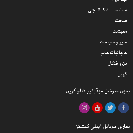
سائنس و ٹیکنالوجی
صحت
معیشت
سیر و سیاحت
عجائبات عالم
فن و فنکار
کھیل
ہمیں سوشل میڈیا پر فالو کریں
ہماری موبائل ایپلی کیشنز