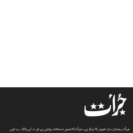
جرأت رجحان ساز خبروں کا مرکز ہے۔جرأت کا تصورِ صحافت روایتی ہے اور نہ لے پالک ۔ یہ اپنی