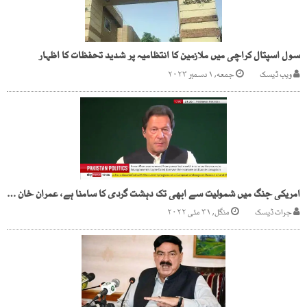
سول اسپتال کراچی میں ملازمین کا انتظامیہ پر شدید تحفظات کا اظہار
ویب ڈیسک
جمعه, ۱ دسمبر ۲۰۲۳
امریکی جنگ میں شمولیت سے ابھی تک دہشت گردی کا سامنا ہے، عمران خان کا برطانوی چینل کو انٹرویو
جرات ڈیسک
منگل, ۳۱ مئی ۲۰۲۲