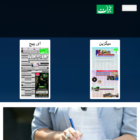
menu
میگزین
ای پیج