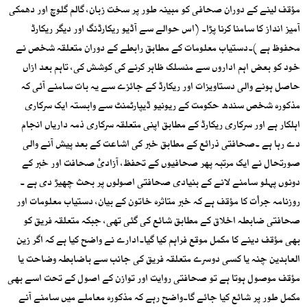
مؤقف لینے کے دوران صحافی کو مبینہ طور پر سخت زبان، گالم گلوچ اور دھمکی
آمیز انداز کا سامنا کرنا پڑا۔ (اس حوالے سے آڈیو ریکارڈنگ اور دیگر ریکارڈ
محفوظ ہے )۔دستیاب معلومات کے مطابق رابطے کے دوران متعلقہ شخص نے
خود کو بعض اہم اداروں سے منسلک ظاہر کرنے کی کوشش کی، تاہم بعد ازاں
حاصل ہونے والی دستاویزات اور ریکارڈ کے جائزے سے یہ بات سامنے آئی کہ
مذکورہ شخص سندھ حکومت کے ریونیو ڈیپارٹمنٹ سے وابستہ ایک سرکاری
اہلکار ہے اور سرکاری ریکارڈ کے مطابق اپنی متعلقہ سرکاری ذمہ داریاں انجام
دے رہا ہے ۔صحافتی ذرائع کے مطابق خبر کی اشاعت کے بعد پیش آنے والی
صورتحال نے ایک مرتبہ پھر صحافیوں کے تحفظ، آزادیٔ صحافت اور خبر کے
دونوں پہلو سامنے لانے کے بنیادی صحافتی اصولوں پر بحث چھیڑ دی ہے ۔
روزنامہ جرأت کا مؤقف ہے کہ خبر متاثرہ خاتون کے بیان، دستیاب معلومات اور
صحافتی ضابطہ اخلاق کے مطابق شائع کی گئی تھی، جبکہ متعلقہ فریق کو
بھی مؤقف دینے کا مکمل موقع فراہم کیا گیا۔ادارے نے واضح کیا ہے کہ اگر زین
العابدین چنہ یا کسی دوسرے متعلقہ فریق کی جانب سے باضابطہ وضاحت یا
مؤقف موصول ہوتا ہے تو صحافتی روایت اور توازن کے اصول کے تحت اسے بھی
مکمل طور پر شائع کیا جائے گا۔واضح رہے کہ مذکورہ معاملے میں سامنے آنے