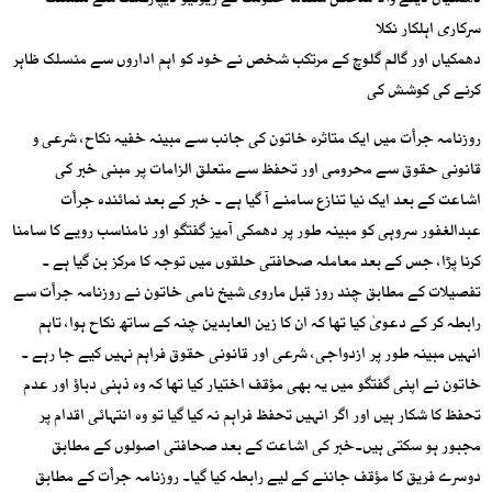
دھمکیاں دینے والا شخص سندھ حکومت کے ریونیو ڈیپارٹمنٹ سے منسلک
سرکاری اہلکار نکلا
دھمکیاں اور گالم گلوچ کے مرتکب شخص نے خود کو اہم اداروں سے منسلک ظاہر
کرنے کی کوشش کی
روزنامہ جرأت میں ایک متاثرہ خاتون کی جانب سے مبینہ خفیہ نکاح، شرعی و
قانونی حقوق سے محرومی اور تحفظ سے متعلق الزامات پر مبنی خبر کی
اشاعت کے بعد ایک نیا تنازع سامنے آ گیا ہے ۔ خبر کے بعد نمائندہ جرأت
عبدالغفور سروہی کو مبینہ طور پر دھمکی آمیز گفتگو اور نامناسب رویے کا سامنا
کرنا پڑا، جس کے بعد معاملہ صحافتی حلقوں میں توجہ کا مرکز بن گیا ہے ۔
تفصیلات کے مطابق چند روز قبل ماروی شیخ نامی خاتون نے روزنامہ جرأت سے
رابطہ کر کے دعویٰ کیا تھا کہ ان کا زین العابدین چنہ کے ساتھ نکاح ہوا، تاہم
انہیں مبینہ طور پر ازدواجی، شرعی اور قانونی حقوق فراہم نہیں کیے جا رہے ۔
خاتون نے اپنی گفتگو میں یہ بھی مؤقف اختیار کیا تھا کہ وہ ذہنی دباؤ اور عدم
تحفظ کا شکار ہیں اور اگر انہیں تحفظ فراہم نہ کیا گیا تو وہ انتہائی اقدام پر
مجبور ہو سکتی ہیں۔خبر کی اشاعت کے بعد صحافتی اصولوں کے مطابق
دوسرے فریق کا مؤقف جاننے کے لیے رابطہ کیا گیا۔ روزنامہ جرأت کے مطابق