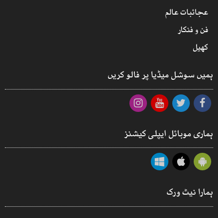
عجائبات عالم
فن و فنکار
کھیل
ہمیں سوشل میڈیا پر فالو کریں
ہماری موبائل ایپلی کیشنز
ہمارا نیٹ ورک