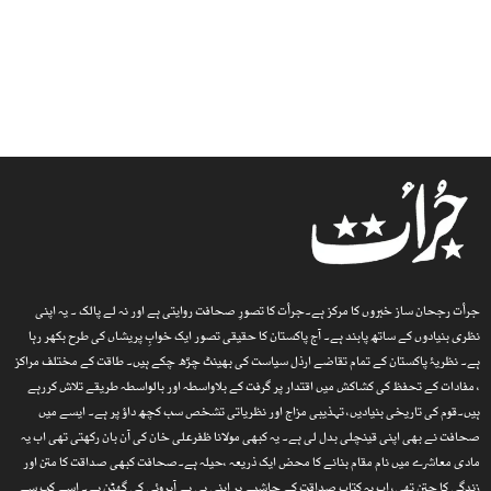
جرأت رجحان ساز خبروں کا مرکز ہے۔جرأت کا تصورِ صحافت روایتی ہے اور نہ لے پالک ۔ یہ اپنی
نظری بنیادوں کے ساتھ پابند ہے۔ آج پاکستان کا حقیقی تصور ایک خوابِ پریشاں کی طرح بکھر رہا
ہے۔ نظریۂ پاکستان کے تمام تقاضے ارذل سیاست کی بھینٹ چڑھ چکے ہیں۔ طاقت کے مختلف مراکز
، مفادات کے تحفظ کی کشاکش میں اقتدار پر گرفت کے بلاواسطہ اور بالواسطہ طریقے تلاش کررہے
ہیں۔قوم کی تاریخی بنیادیں، تہذیبی مزاج اور نظریاتی تشخص سب کچھ داؤ پر ہے۔ ایسے میں
صحافت نے بھی اپنی قینچلی بدل لی ہے۔ یہ کبھی مولانا ظفرعلی خان کی آن بان رکھتی تھی اب یہ
مادی معاشرے میں نام مقام بنانے کا محض ایک ذریعہ ،حیلہ ہے۔صحافت کبھی صداقت کا متن اور
زندگی کا جتن تھی، اب یہ کتاب صداقت کے حاشیے پر اپنی ہی بے آبروئی کی گھٹن ہے۔ اسے کب سے