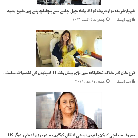
شہبازشریف نوازشریف کوڈائریکٹ جیل جانے سے بچاناچاہتے ہیں،شیخ رشید
ویب ڈیسک
جمعرات, ۵ اگست ۲۰۲۱
فرح خان کے خلاف تحقیقات میں بڑی پیش رفت 11 کمپنیوں کی تفصیلات سامنے آگئیں
ویب ڈیسک
جمعه, ۱۷ جون ۲۰۲۲
معروف سماجی کارکن بلقیس ایدھی انتقال کرگئیں، صدر، وزیراعظم و دیگر کا اظہار افسوس