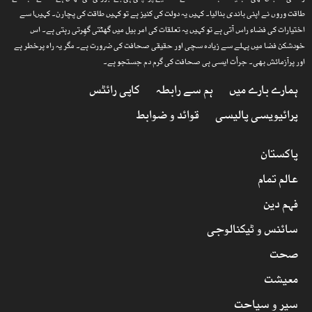
طاقت وروں نے اپنی باندی بنالیا۔ کہیں یہ دولت کی کنیز ہے تو کہیں طاقت کی پچارن۔ کہیںا سے
اختیارات کی فضاء راس آتی ہے تو کہیں یہ تعلقات کی امر بیل میں گھٹتی گھِرتی رہتی ہے۔ اس
خودشکن فضا میں پہلے سے زیادہ سچی اور حقیقی صحافت کی ضرورت ہے۔ مگر یہ راہ پرخطر ہے
اور پرآزمائش بھی۔ جرأت ایسی ہی صحافت کی گرم دم جستجو ہے۔
ہمارے بارے میں
ہم سے رابطہ
کاپی رائٹس
پرائیویسی پالیسی
قوائد و ضوابط
پاکستان
عالم تمام
فہم دین
سائنس و ٹیکنالوجی
صحت
معیشت
سیر و سیاحت