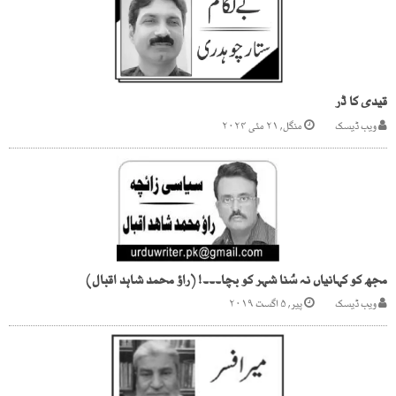
قیدی کا ڈر
ویب ڈیسک
منگل, ۲۱ مئی ۲۰۲۴
مجھ کو کہانیاں نہ سُنا شہر کو بچا۔۔۔! (راؤ محمد شاہد اقبال)
ویب ڈیسک
پیر, ۵ اگست ۲۰۱۹