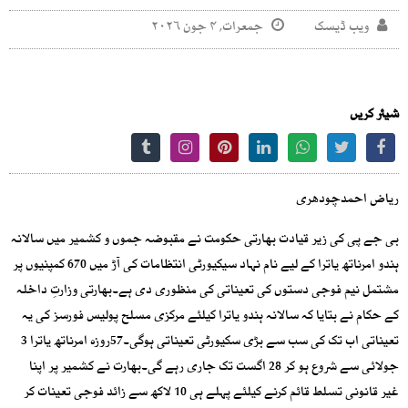
ویب ڈیسک
جمعرات, ۴ جون ۲۰۲۶
شیئر کریں
ریاض احمدچودھری
بی جے پی کی زیر قیادت بھارتی حکومت نے مقبوضہ جموں و کشمیر میں سالانہ
ہندو امرناتھ یاترا کے لیے نام نہاد سیکیورٹی انتظامات کی آڑ میں 670 کمپنیوں پر
مشتمل نیم فوجی دستوں کی تعیناتی کی منظوری دی ہے۔بھارتی وزارتِ داخلہ
کے حکام نے بتایا کہ سالانہ ہندو یاترا کیلئے مرکزی مسلح پولیس فورسز کی یہ
تعیناتی اب تک کی سب سے بڑی سکیورٹی تعیناتی ہوگی۔57روزہ امرناتھ یاترا 3
جولائی سے شروع ہو کر 28 اگست تک جاری رہے گی۔بھارت نے کشمیر پر اپنا
غیر قانونی تسلط قائم کرنے کیلئے پہلے ہی 10 لاکھ سے زائد فوجی تعینات کر