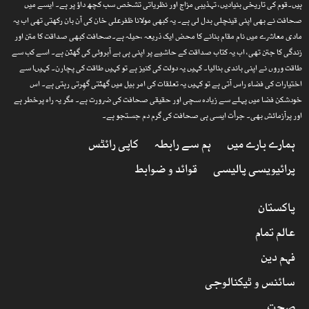
ہیں۔قوم کی تاریخی بنیادیں، تہذیبی مزاج اور نظریاتی تشخص سب کچھ داؤ پر ہے۔ ایسے میں
صحافت نے بھی اپنی قینچلی بدل لی ہے۔ یہ کبھی مولانا ظفرعلی خان کی آن بان رکھتی تھی اب یہ
مادی معاشرے میں نام مقام بنانے کا محض ایک ذریعہ ،حیلہ ہے۔صحافت کبھی صداقت کا متن اور
زندگی کا جتن تھی، اب یہ کتاب صداقت کے حاشیے پر اپنی ہی بے آبروئی کی گھٹن ہے۔ اسے کب سے
طاقت وروں نے اپنی باندی بنالیا۔ کہیں یہ دولت کی کنیز ہے تو کہیں طاقت کی پچارن۔ کہیںا سے
اختیارات کی فضاء راس آتی ہے تو کہیں یہ تعلقات کی امر بیل میں گھٹتی گھِرتی رہتی ہے۔ اس
خودشکن فضا میں پہلے سے زیادہ سچی اور حقیقی صحافت کی ضرورت ہے۔ مگر یہ راہ پرخطر ہے
اور پرآزمائش بھی۔ جرأت ایسی ہی صحافت کی گرم دم جستجو ہے۔
ہمارے بارے میں
ہم سے رابطہ
کاپی رائٹس
پرائیویسی پالیسی
قوائد و ضوابط
پاکستان
عالم تمام
فہم دین
سائنس و ٹیکنالوجی
صحت