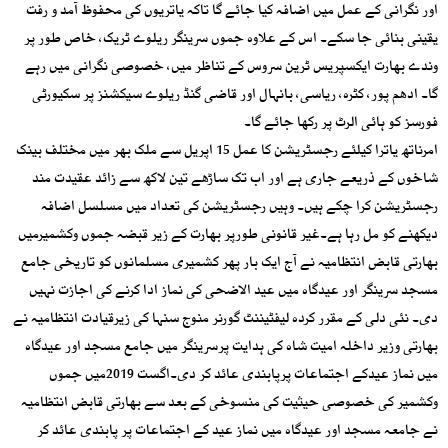
اور نگرانی کے عمل میں اضافہ کیا جائے گا تاکہ یاتریوں کی محفوظ آمد و رفت
یقینی بنائی جا سکے۔ اس کے علاوہ جموں سرینگر ریلوے ٹریک، خاص طور پر
وندے بھارت ایکسپریس ٹرین سروس کے تناظر میں، خصوصی نگرانی میں رہے
گا۔ ادھم پور، کٹرہ، ریاسی، بانہال اور قاضی گنڈ ریلوے سیکشنز پر سکیورٹی
فورسز کو ہائی الرٹ پر رکھا جائے گا۔
امرناتھ یاترا کیلئے رجسٹریشن کا عمل 15 اپریل سے ملک بھر میں مختلف بینک
شاخوں کے ذریعے جاری ہے اور اب تک ساڑھے تین لاکھ سے زائد عقیدت مند
رجسٹریشن کرا چکے ہیں۔ وہیں رجسٹریشن کی تعداد میں مسلسل اضافہ
دیکھنے کو مل رہا ہے۔غیر قانونی طورپر بھارت کے زیر قبضہ جموں وکشمیرمیں
بھارتی قابض انتظامیہ نے آج ایک بار پھر کشمیری مسلمانوں کو تاریخی جامع
مسجد سرینگر اور عیدگاہ میں عید الاضحی کی نماز ادا کرنے کی اجازت نہیں
دی۔ نئی دلی کے مقرر کردہ لیفٹیننٹ گورنر منوج سنہا کی زیرقیادت انتظامیہ نے
بھارتی وزیر داخلہ امیت شاہ کی ہدایت پرسرینگر میں جامع مسجد اور عیدگاہ
میں نماز عیدکے اجتماعات پرپابندی عائد کر دی۔اگست 2019میں جموں
وکشمیر کی خصوصی حیثیت کی منسوخی کے بعد سے بھارتی قابض انتظامیہ
نے جامعہ مسجد اور عیدگاہ میں نماز عید کے اجتماعات پر پابندی عائد کر