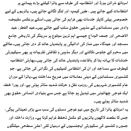
امرناتھ شرائن بورڈ اور انتظامیہ کی طرف سے یاترا کیلئے بڑے پیمانے پر
انتظامات کیے جاتے ہیں ، طبی کیمپ، اور لنگر لگائے جاتے ہیں۔ یاتریوں کے لیے
خصوصی ہیلی کاپٹر خدمات بھی فراہم کی جاتی ہیں۔اسکے برعکس مقبوضہ
وادی میں مسلمانوں کے مذہبی حقوق سلب کیے جاتے ہیں۔عید الفطر، عید
الاضحی اور جمعہ الوداع جیسے اہم ترین موقوع پر سرینگر کی تاریخی جامع
مسجد اور عیدگاہ میں نماز کی ادائیگی پر پابندیاں عائد کر دی جاتی ہیں۔علاقے
میں محرم کے جلوس نکالنے اور دیگر مذہبی و ثقافتی تقریبات پر بھی سیکیورٹی
خدشات کا بہانہ بنا کر باقاعدہ پابندیاں عائد کی جاتی ہیں۔بھارتی انتظامیہ
کیطرف سے مساجد اور ان کی انتظامی کمیٹیوں کی نگرانی کی جاتی ہے، جو
کشمیری مسلمانوں کے دینی معاملات میں صریخ مداخلت ہے۔یاترا کے دوران
عام کشمیری شہریوں کی روزمرہ نقل و حرکت شدید متاثر ہوتی ہے، اور پورا خطہ
ایک فوجی چھائونی میں تبدیل ہو جاتا ہے جس سے بنیادی انسانی حقوق بھی
شدید متاثر ہوتے ہیں۔
یہ امرناتھ یاترا کی تاریخ میں نیم فوجی دستوں کی سب سے بڑی تعیناتی ہوگی،
جس کا مقصد لاکھوں یاتریوں کو مکمل تحفظ فراہم کرنا ہے۔ وزارت داخلہ اور
جموں و کشمیر کی سکیورٹی ایجنسیوں کے درمیان کئی اعلیٰ سطحی میٹنگوں