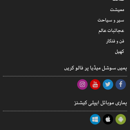
معیشت
سیر و سیاحت
عجائبات عالم
فن و فنکار
کھیل
ہمیں سوشل میڈیا پر فالو کریں
ہماری موبائل ایپلی کیشنز