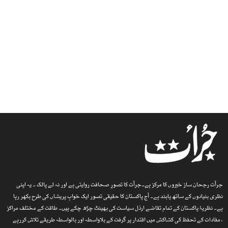
جرأت رجحان ساز خبروں کا مرکز ہے۔جرأت کا تصورِ صحافت روایتی ہے اور نہ لے پالک ۔ یہ اپنی
نظری بنیادوں کے ساتھ پابند ہے۔ آج پاکستان کا حقیقی تصور ایک خوابِ پریشاں کی طرح بکھر رہا
ہے۔ نظریۂ پاکستان کے تمام تقاضے ارذل سیاست کی بھینٹ چڑھ چکے ہیں۔ طاقت کے مختلف مراکز
، مفادات کے تحفظ کی کشاکش میں اقتدار پر گرفت کے بلاواسطہ اور بالواسطہ طریقے تلاش کررہے