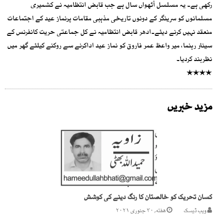
رکھی ہے۔ یہ مسلسل آٹھواں سال ہے جب قابض انتظامیہ نے کشمیری
مسلمانوں کو سرینگر کے دونوں تاریخی مذہبی مقامات پرنماز عید کے اجتماعات
منعقد نہیں کرنے دیئے۔ادھر قابض انتظامیہ نے کل جماعتی حریت کانفرنس کے
سینئر رہنما، میر واعظ عمر فاروق کو نماز عید اداکرنے سے روکنے کیلئے گھر میں
نظربند کردیا۔
٭٭٭٭
مزید خبریں
کسان تحریک کو خالصتان کا رنگ دینے کی کوشش
ویب ڈیسک
هفته, ۳۰ جنوری ۲۰۲۱