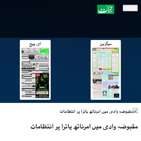
menu
میگزین
ای پیج
مقبوضہ وادی میں امرناتھ یاترا پر انتظامات