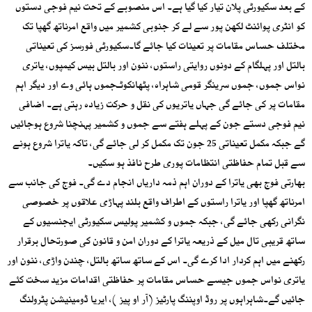
کے بعد سکیورٹی پلان تیار کیا گیا ہے۔ اس منصوبے کے تحت نیم فوجی دستوں
کو انٹری پوائنٹ لکھن پور سے لے کر جنوبی کشمیر میں واقع امرناتھ گھپا تک
مختلف حساس مقامات پر تعینات کیا جائے گا۔سکیورٹی فورسز کی تعیناتی
بالتل اور پہلگام کے دونوں روایتی راستوں، ننون اور بالتل بیس کیمپوں، یاتری
نواس جموں، جموں سرینگر قومی شاہراہ، پٹھانکوٹـجموں ہائی وے اور دیگر اہم
مقامات پر کی جائے گی جہاں یاتریوں کی نقل و حرکت زیادہ رہتی ہے۔ اضافی
نیم فوجی دستے جون کے پہلے ہفتے سے جموں و کشمیر پہنچنا شروع ہوجائیں
گے جبکہ مکمل تعیناتی 25 جون تک مکمل کر لی جائے گی، تاکہ یاترا شروع ہونے
سے قبل تمام حفاظتی انتظامات پوری طرح نافذ ہو سکیں۔
بھارتی فوج بھی یاترا کے دوران اہم ذمہ داریاں انجام دے گی۔ فوج کی جانب سے
امرناتھ گھپا اور یاترا راستوں کے اطراف واقع بلند پہاڑی علاقوں پر خصوصی
نگرانی رکھی جائے گی، جبکہ جموں و کشمیر پولیس سکیورٹی ایجنسیوں کے
ساتھ قریبی تال میل کے ذریعہ یاترا کے دوران امن و قانون کی صورتحال برقرار
رکھنے میں اہم کردار ادا کرے گی۔ اس کے ساتھ ساتھ بالتل، چندن واڑی، ننون اور
یاتری نواس جموں جیسے حساس مقامات پر حفاظتی اقدامات مزید سخت کئے
جائیں گے۔شاہراہوں پر روڈ اوپننگ پارٹیز (آر او پیز )، ایریا ڈومینیشن پٹرولنگ