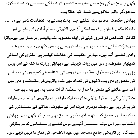
رکھے ہیں جس کی وجہ سے مقبوضہ کشمیر کو دنیا کے سب سے زیادہ عسکری
موجودگی والے علاقوںمیں شمار کیا جاتا ہے۔
بھارتی حکومت امرناتھ یاترا کیلئے جس بڑے پیمانے پر انتظامات کرتی ہے وہ اس
بات کا مکمل غماز ہے کہ وہ اسکی آڑ میں اکثریتی مسلم آبادی کے مذہبی اور
ثقافتی تشخص کو کمزور کرنے کی ایک منصوبہ بند پالیسی پر عمل پیرا ہے۔یاترا
میں شرکت کیلئے مختلف بھارتی ریاستوں سے ہربرس لاکھوں یاتری مقبوضہ
وادی کشمیر آتے ہیں۔ بھارتی حکومت کی حفاظت کیلئے پیرا ملٹری کی اضافی
کمپنیاں مقبوضہ وادی میں روانہ کردیتی ہے ، بھارتی وزارت داخلہ نے اس برس
بھی پیرا ملٹری سینٹرل آرمڈ پولیس فورس کی 670اضافی کمپنیوں کی تعیناتی
کی منظوری دی ہے۔لاکھوں کی تعداد میں ہندو یاتریوںکی مقبوضہ وادی میں
آمد سے علاقے کے قدرتی ماحول پر سنگین اثرات مرتب ہو رہے ہیں۔بھارتیہ
جنتاپارٹی کی ہندو توا بھارتی حکومت ایک طرف ہندو یاتریوں کو تمام سہولیات
فراہم کر رہی ہے ،جبکہ دوسری طرف اس نے مقبوضہ علاقے کے مسلمانوں کے
دیگر بنیادی حقوق کیساتھ ساتھ مذہبی حقوق بھی سلب کر رکھے ہیں۔ بھارتی
انتظامیہ نے اس مرتبہ مسلسل آٹھویں برس کشمیری مسلمانوں کوسرینگرکی
عید گاہ اور تاریخی جامع مسجد میں عید الاضحی کی نمازادا نہیں کرنے دی۔