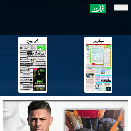
menu
میگزین
ای پیج