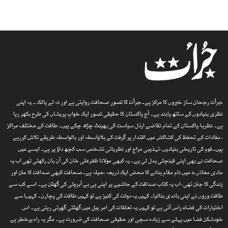
جرأت رجحان ساز خبروں کا مرکز ہے۔جرأت کا تصورِ صحافت روایتی ہے اور نہ لے پالک ۔ یہ اپنی
نظری بنیادوں کے ساتھ پابند ہے۔ آج پاکستان کا حقیقی تصور ایک خوابِ پریشاں کی طرح بکھر رہا
ہے۔ نظریۂ پاکستان کے تمام تقاضے ارذل سیاست کی بھینٹ چڑھ چکے ہیں۔ طاقت کے مختلف مراکز
، مفادات کے تحفظ کی کشاکش میں اقتدار پر گرفت کے بلاواسطہ اور بالواسطہ طریقے تلاش کررہے
ہیں۔قوم کی تاریخی بنیادیں، تہذیبی مزاج اور نظریاتی تشخص سب کچھ داؤ پر ہے۔ ایسے میں
صحافت نے بھی اپنی قینچلی بدل لی ہے۔ یہ کبھی مولانا ظفرعلی خان کی آن بان رکھتی تھی اب یہ
مادی معاشرے میں نام مقام بنانے کا محض ایک ذریعہ ،حیلہ ہے۔صحافت کبھی صداقت کا متن اور
زندگی کا جتن تھی، اب یہ کتاب صداقت کے حاشیے پر اپنی ہی بے آبروئی کی گھٹن ہے۔ اسے کب سے
طاقت وروں نے اپنی باندی بنالیا۔ کہیں یہ دولت کی کنیز ہے تو کہیں طاقت کی پچارن۔ کہیںا سے
اختیارات کی فضاء راس آتی ہے تو کہیں یہ تعلقات کی امر بیل میں گھٹتی گھِرتی رہتی ہے۔ اس
خودشکن فضا میں پہلے سے زیادہ سچی اور حقیقی صحافت کی ضرورت ہے۔ مگر یہ راہ پرخطر ہے