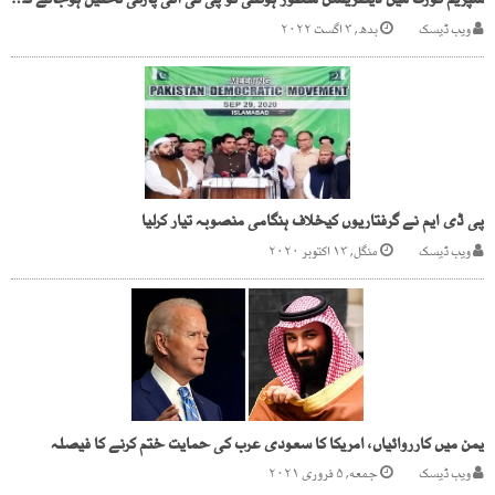
سپریم کورٹ میں ڈیکلریشن منظور ہوگئی تو پی ٹی آئی پارٹی تحلیل ہوجائے گی، وزیرداخلہ
ویب ڈیسک
بدھ, ۳ اگست ۲۰۲۲
پی ڈی ایم نے گرفتاریوں کیخلاف ہنگامی منصوبہ تیار کرلیا
ویب ڈیسک
منگل, ۱۳ اکتوبر ۲۰۲۰
یمن میں کارروائیاں، امریکا کا سعودی عرب کی حمایت ختم کرنے کا فیصلہ
ویب ڈیسک
جمعه, ۵ فروری ۲۰۲۱