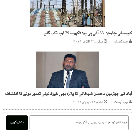
کیپیسٹی چارجز ،33 آئی پی پیز 9کھرب 79 ارب ڈکار گئے
ویب ڈیسک
منگل, ۲۹ اکتوبر ۲۰۲۴
آباد کے چیئرمین محسن شیخانی کا پلازہ بھی غیرقانونی تعمیر ہونے کا انکشاف
ویب ڈیسک
هفته, ۱۹ فروری ۲۰۲۲
تلاش کریں