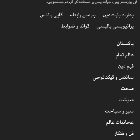
اور پرآزمائش بھی۔ جرأت ایسی ہی صحافت کی گرم دم جستجو ہے۔
ہمارے بارے میں
ہم سے رابطہ
کاپی رائٹس
پرائیویسی پالیسی
قوائد و ضوابط
پاکستان
عالم تمام
فہم دین
سائنس و ٹیکنالوجی
صحت
معیشت
سیر و سیاحت
عجائبات عالم
فن و فنکار