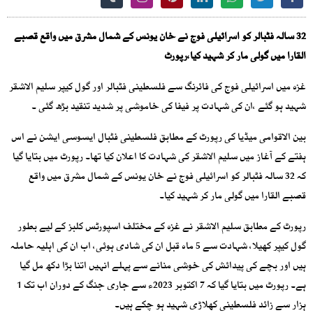
32 سالہ فٹبالر کو اسرائیلی فوج نے خان یونس کے شمال مشرق میں واقع قصبے
القارا میں گولی مار کر شہید کیا،رپورٹ
غزہ میں اسرائیلی فوج کی فائرنگ سے فلسطینی فٹبالر اور گول کیپر سلیم الاشقر
شہید ہو گئے ،ان کی شہادت پر فیفا کی خاموشی پر شدید تنقید بڑھ گئی ۔
بین الاقوامی میڈیا کی رپورٹ کے مطابق فلسطینی فٹبال ایسوسی ایشن نے اس
ہفتے کے آغاز میں سلیم الاشقر کی شہادت کا اعلان کیا تھا۔ رپورٹ میں بتایا گیا
کہ 32 سالہ فٹبالر کو اسرائیلی فوج نے خان یونس کے شمال مشرق میں واقع
قصبے القارا میں گولی مار کر شہید کیا۔
رپورٹ کے مطابق سلیم الاشقر نے غزہ کے مختلف اسپورٹس کلبز کے لیے بطور
گول کیپر کھیلا، شہادت سے 5 ماہ قبل ان کی شادی ہوئی، اب ان کی اہلیہ حاملہ
ہیں اور بچے کی پیدائش کی خوشی منانے سے پہلے انہیں اتنا بڑا دکھ مل گیا
ہے۔ رپورٹ میں بتایا گیا کہ 7 اکتوبر 2023ء سے جاری جنگ کے دوران اب تک 1
ہزار سے زائد فلسطینی کھلاڑی شہید ہو چکے ہیں۔