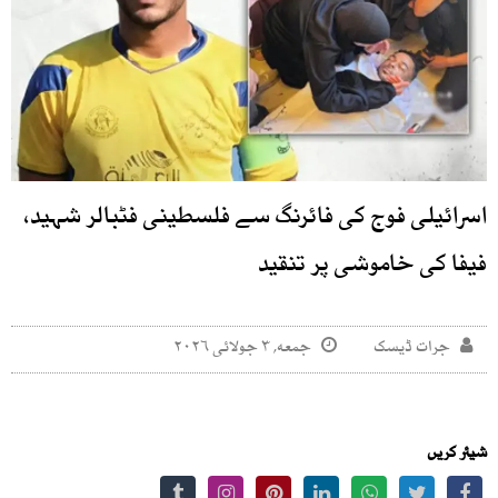
اسرائیلی فوج کی فائرنگ سے فلسطینی فٹبالر شہید،
فیفا کی خاموشی پر تنقید
جرات ڈیسک
جمعه, ۳ جولائی ۲۰۲۶
شیئر کریں