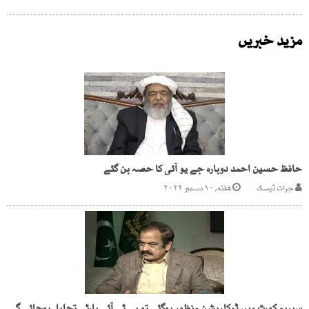
مزید خبریں
حافظ حسین احمد دوبارہ جے یو آئی کا حصہ بن گئے
جرات ڈیسک
هفته, ۱۰ دسمبر ۲۰۲۲