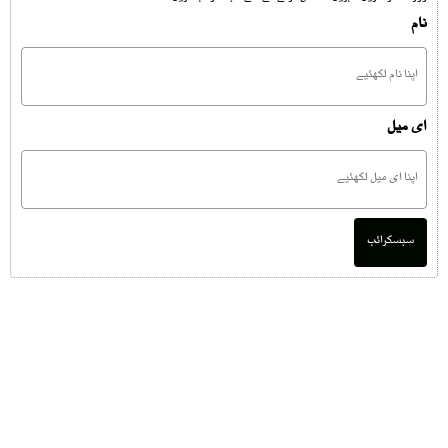
نام
ای میل
سبسکرائب