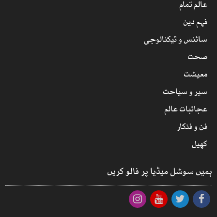
عالم تمام
فہم دین
سائنس و ٹیکنالوجی
صحت
معیشت
سیر و سیاحت
عجائبات عالم
فن و فنکار
کھیل
ہمیں سوشل میڈیا پر فالو کریں