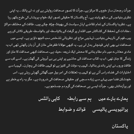
جرأت رجحان ساز خبروں کا مرکز ہے۔جرأت کا تصورِ صحافت روایتی ہے اور نہ لے پالک ۔ یہ اپنی
نظری بنیادوں کے ساتھ پابند ہے۔ آج پاکستان کا حقیقی تصور ایک خوابِ پریشاں کی طرح بکھر رہا
ہے۔ نظریۂ پاکستان کے تمام تقاضے ارذل سیاست کی بھینٹ چڑھ چکے ہیں۔ طاقت کے مختلف مراکز
، مفادات کے تحفظ کی کشاکش میں اقتدار پر گرفت کے بلاواسطہ اور بالواسطہ طریقے تلاش کررہے
ہیں۔قوم کی تاریخی بنیادیں، تہذیبی مزاج اور نظریاتی تشخص سب کچھ داؤ پر ہے۔ ایسے میں
صحافت نے بھی اپنی قینچلی بدل لی ہے۔ یہ کبھی مولانا ظفرعلی خان کی آن بان رکھتی تھی اب یہ
مادی معاشرے میں نام مقام بنانے کا محض ایک ذریعہ ،حیلہ ہے۔صحافت کبھی صداقت کا متن اور
زندگی کا جتن تھی، اب یہ کتاب صداقت کے حاشیے پر اپنی ہی بے آبروئی کی گھٹن ہے۔ اسے کب سے
طاقت وروں نے اپنی باندی بنالیا۔ کہیں یہ دولت کی کنیز ہے تو کہیں طاقت کی پچارن۔ کہیںا سے
اختیارات کی فضاء راس آتی ہے تو کہیں یہ تعلقات کی امر بیل میں گھٹتی گھِرتی رہتی ہے۔ اس
خودشکن فضا میں پہلے سے زیادہ سچی اور حقیقی صحافت کی ضرورت ہے۔ مگر یہ راہ پرخطر ہے
اور پرآزمائش بھی۔ جرأت ایسی ہی صحافت کی گرم دم جستجو ہے۔
ہمارے بارے میں
ہم سے رابطہ
کاپی رائٹس
پرائیویسی پالیسی
قوائد و ضوابط
پاکستان