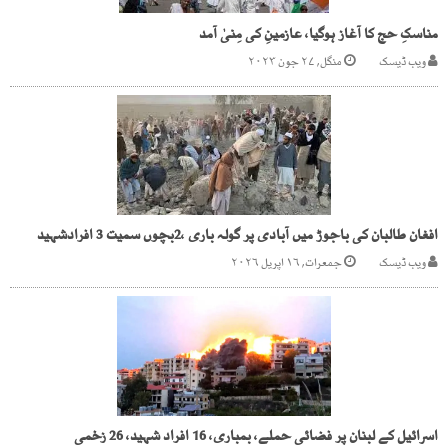
مناسکِ حج کا آغاز ہوگیا، عازمینِ کی مِنیٰ آمد
ویب ڈیسک
منگل, ۲۷ جون ۲۰۲۳
افغان طالبان کی باجوڑ میں آبادی پر گولہ باری ،2بچوں سمیت 3 افرادشہید
ویب ڈیسک
جمعرات, ۱۶ اپریل ۲۰۲۶
اسرائیل کے لبنان پر فضائی حملے، بمباری، 16 افراد شہید، 26 زخمی