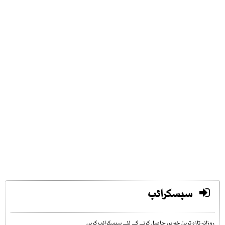
سبسکرائب
روزانہ تازہ ترین خبریں حاصل کرنے کے لئے سبسکرائب کریں