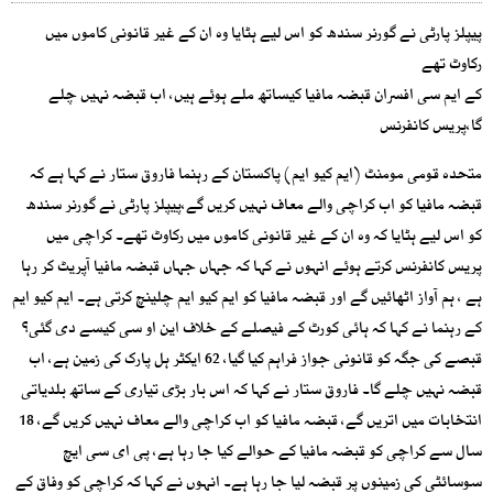
پیپلز پارٹی نے گورنر سندھ کو اس لیے ہٹایا وہ ان کے غیر قانونی کاموں میں
رکاوٹ تھے
کے ایم سی افسران قبضہ مافیا کیساتھ ملے ہوئے ہیں، اب قبضہ نہیں چلے
گا،پریس کانفرنس
متحدہ قومی مومنٹ (ایم کیو ایم) پاکستان کے رہنما فاروق ستار نے کہا ہے کہ
قبضہ مافیا کو اب کراچی والے معاف نہیں کریں گے،پیپلز پارٹی نے گورنر سندھ
کو اس لیے ہٹایا کہ وہ ان کے غیر قانونی کاموں میں رکاوٹ تھے۔ کراچی میں
پریس کانفرنس کرتے ہوئے انہوں نے کہا کہ جہاں جہاں قبضہ مافیا آپریٹ کر رہا
ہے ، ہم آواز اٹھائیں گے اور قبضہ مافیا کو ایم کیو ایم چلینچ کرتی ہے۔ ایم کیو ایم
کے رہنما نے کہا کہ ہائی کورٹ کے فیصلے کے خلاف این او سی کیسے دی گئی؟
قبصے کی جگہ کو قانونی جواز فراہم کیا گیا، 62 ایکٹر ہل پارک کی زمین ہے، اب
قبضہ نہیں چلے گا۔ فاروق ستار نے کہا کہ اس بار بڑی تیاری کے ساتھ بلدیاتی
انتخابات میں اتریں گے، قبضہ مافیا کو اب کراچی والے معاف نہیں کریں گے، 18
سال سے کراچی کو قبضہ مافیا کے حوالے کیا جا رہا ہے، پی ای سی ایچ
سوسائٹی کی زمینوں پر قبضہ لیا جا رہا ہے۔ انہوں نے کہا کہ کراچی کو وفاق کے