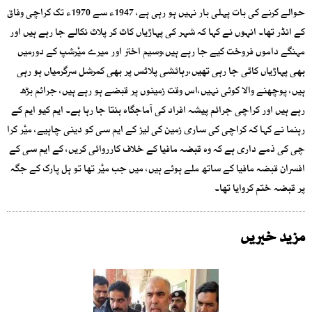
حوالے کرنے کی بات پہلی بار نہیں ہو رہی ہے، 1947ء سے 1970ء تک کراچی وفاق
کے انڈر تھا۔ انہوں نے کہا کہ شہر کی پہاڑیاں کاٹ کر پلاٹ نکالے جا رہے ہیں اور
مہنگے داموں فروخت کیے جا رہے ہیں،وسیم اختر اور میرے میٔرشپ کے دورمیں
بھی پہاڑیاں کاٹی جا رہی تھیں،رہائشی پلاٹس پر بھی کمرشل سرگرمیاں ہو رہی
ہیں، پوچھنے والا کوئی نہیں،اس وقت زمینوں پر قبضے ہو رہے ہیں، جرائم بڑھ
رہے ہیں اور کراچی جرائم پیشہ افراد کی آماجگاہ بنتا جا رہا ہے۔ ایم کیو ایم کے
رہنما نے کہا کہ کراچی کی ساری زمین کی لیز کے ایم سی کو دینی چاہیے، میٔر کرا
چی کی ذمے داری ہے کہ وہ قبضہ مافیا کے خلاف کارروائی کریں، کے ایم سی کے
افسران قبضہ مافیا کے ساتھ ملے ہوئے ہیں، میں جب میٔر تھا تو ہل پارک کے جگہ
پر قبضہ ختم کروایا تھا۔
مزید خبریں