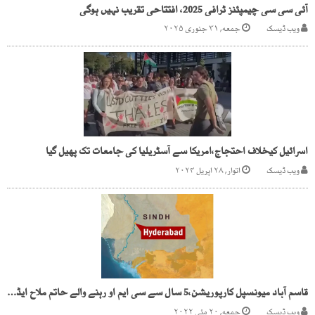
آئی سی سی چیمپئنز ٹرافی 2025، افتتاحی تقریب نہیں ہوگی
ویب ڈیسک
جمعه, ۳۱ جنوری ۲۰۲۵
اسرائیل کیخلاف احتجاج،امریکا سے آسٹریلیا کی جامعات تک پھیل گیا
ویب ڈیسک
اتوار, ۲۸ اپریل ۲۰۲۴
قاسم آباد میونسپل کارپوریشن،5 سال سے سی ایم او رہنے والے حاتم ملاح ایڈمنسٹریٹر مقرر
ویب ڈیسک
جمعه, ۲۰ مئی ۲۰۲۲