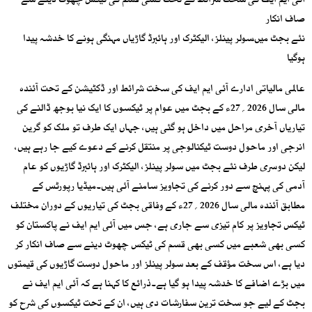
آئی ایم ایف کی سخت شرائط کے تحت کسی قسم کی ٹیکس چھوٹ دینے سے
صاف انکار
نئے بجٹ میںسولر پینلز، الیکٹرک اور ہائبرڈ گاڑیاں مہنگی ہونے کا خدشہ پیدا
ہوگیا
عالمی مالیاتی ادارے آئی ایم ایف کی سخت شرائط اور ڈکٹیشن کے تحت آئندہ
مالی سال 2026؍27ء کے بجٹ میں عوام پر ٹیکسوں کا ایک نیا بوجھ ڈالنے کی
تیاریاں آخری مراحل میں داخل ہو گئی ہیں، جہاں ایک طرف تو ملک کو گرین
انرجی اور ماحول دوست ٹیکنالوجی پر منتقل کرنے کے دعوے کیے جا رہے ہیں،
لیکن دوسری طرف نئے بجٹ میں سولر پینلز، الیکٹرک اور ہائبرڈ گاڑیوں کو عام
آدمی کی پہنچ سے دور کرنے کی تجاویز سامنے آئی ہیں۔میڈیا رپورٹس کے
مطابق آئندہ مالی سال 2026؍27ء کے وفاقی بجٹ کی تیاریوں کے دوران مختلف
ٹیکس تجاویز پر کام تیزی سے جاری ہے، جس میں آئی ایم ایف نے پاکستان کو
کسی بھی شعبے میں کسی بھی قسم کی ٹیکس چھوٹ دینے سے صاف انکار کر
دیا ہے، اس سخت مؤقف کے بعد سولر پینلز اور ماحول دوست گاڑیوں کی قیمتوں
میں بڑے اضافے کا خدشہ پیدا ہو گیا ہے۔ذرائع کا کہنا ہے کہ آئی ایم ایف نے
بجٹ کے لیے جو سخت ترین سفارشات دی ہیں، ان کے تحت ٹیکسوں کی شرح کو