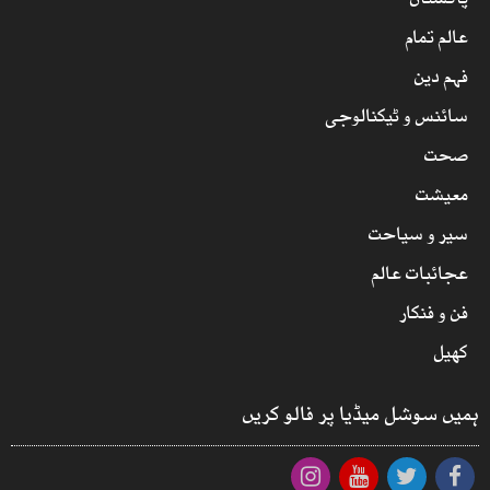
پاکستان
عالم تمام
فہم دین
سائنس و ٹیکنالوجی
صحت
معیشت
سیر و سیاحت
عجائبات عالم
فن و فنکار
کھیل
ہمیں سوشل میڈیا پر فالو کریں