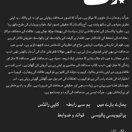
جرأت رجحان ساز خبروں کا مرکز ہے۔جرأت کا تصورِ صحافت روایتی ہے اور نہ لے پالک ۔ یہ اپنی
نظری بنیادوں کے ساتھ پابند ہے۔ آج پاکستان کا حقیقی تصور ایک خوابِ پریشاں کی طرح بکھر رہا
ہے۔ نظریۂ پاکستان کے تمام تقاضے ارذل سیاست کی بھینٹ چڑھ چکے ہیں۔ طاقت کے مختلف مراکز
، مفادات کے تحفظ کی کشاکش میں اقتدار پر گرفت کے بلاواسطہ اور بالواسطہ طریقے تلاش کررہے
ہیں۔قوم کی تاریخی بنیادیں، تہذیبی مزاج اور نظریاتی تشخص سب کچھ داؤ پر ہے۔ ایسے میں
صحافت نے بھی اپنی قینچلی بدل لی ہے۔ یہ کبھی مولانا ظفرعلی خان کی آن بان رکھتی تھی اب یہ
مادی معاشرے میں نام مقام بنانے کا محض ایک ذریعہ ،حیلہ ہے۔صحافت کبھی صداقت کا متن اور
زندگی کا جتن تھی، اب یہ کتاب صداقت کے حاشیے پر اپنی ہی بے آبروئی کی گھٹن ہے۔ اسے کب سے
طاقت وروں نے اپنی باندی بنالیا۔ کہیں یہ دولت کی کنیز ہے تو کہیں طاقت کی پچارن۔ کہیںا سے
اختیارات کی فضاء راس آتی ہے تو کہیں یہ تعلقات کی امر بیل میں گھٹتی گھِرتی رہتی ہے۔ اس
خودشکن فضا میں پہلے سے زیادہ سچی اور حقیقی صحافت کی ضرورت ہے۔ مگر یہ راہ پرخطر ہے
اور پرآزمائش بھی۔ جرأت ایسی ہی صحافت کی گرم دم جستجو ہے۔
ہمارے بارے میں
ہم سے رابطہ
کاپی رائٹس
پرائیویسی پالیسی
قوائد و ضوابط