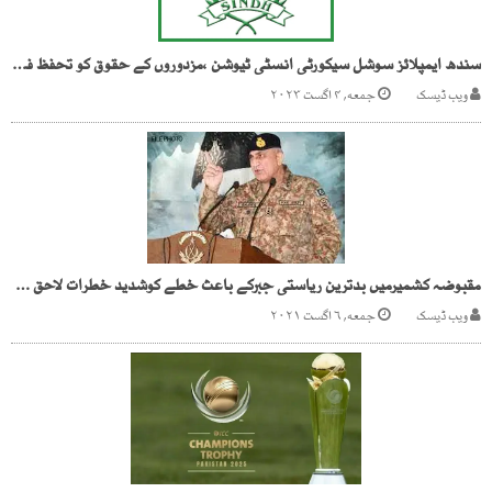
سندھ ایمپلائز سوشل سیکورٹی انسٹی ٹیوشن ،مزدوروں کے حقوق کو تحفظ فراہم کرنے کی ذمہ دار گورننگ باڈی ہائی جیک
ویب ڈیسک
جمعه, ۴ اگست ۲۰۲۳
مقبوضہ کشمیرمیں بدترین ریاستی جبرکے باعث خطے کوشدید خطرات لاحق ہیں، آرمی چیف
ویب ڈیسک
جمعه, ۶ اگست ۲۰۲۱