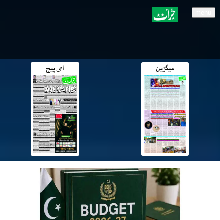
menu
میگزین
ای پیج