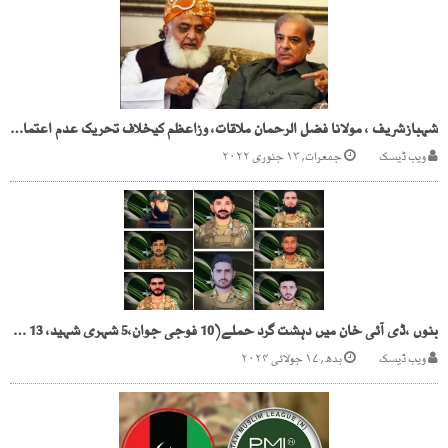
شہبازشریف ، مولانا فضل الرحمان ملاقات، وزاعظم کیخلاف تحریک عدم اعتمادپرمشاورت
ویب ڈیسک
جمعرات, ۱۳ جنوری ۲۰۲۲
بنوں ،ڈی آئی خان میں دہشت گرد حملے(10 فوجی جوان،5 شہری شہید، 13 دہشتگرد ہلاک)
ویب ڈیسک
بدھ, ۱۷ جولائی ۲۰۲۴