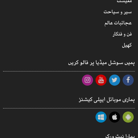
معیشت
سیر و سیاحت
عجائبات عالم
فن و فنکار
کھیل
ہمیں سوشل میڈیا پر فالو کریں
ہماری موبائل ایپلی کیشنز
ہمارا نیٹ ورک