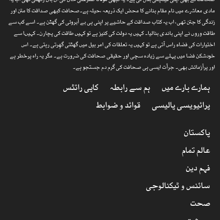
صحافت نے بھی اپنی قینچلی بدل لی ہے۔ یہ کبھی مولانا ظفرعلی خان کی آن بان رکھتی تھی اب یہ
مادی معاشرے میں نام مقام بنانے کا محض ایک ذریعہ ،حیلہ ہے۔صحافت کبھی صداقت کا متن اور
زندگی کا جتن تھی، اب یہ کتاب صداقت کے حاشیے پر اپنی ہی بے آبروئی کی گھٹن ہے۔ اسے کب سے
طاقت وروں نے اپنی باندی بنالیا۔ کہیں یہ دولت کی کنیز ہے تو کہیں طاقت کی پچارن۔ کہیںا سے
اختیارات کی فضاء راس آتی ہے تو کہیں یہ تعلقات کی امر بیل میں گھٹتی گھِرتی رہتی ہے۔ اس
خودشکن فضا میں پہلے سے زیادہ سچی اور حقیقی صحافت کی ضرورت ہے۔ مگر یہ راہ پرخطر ہے
اور پرآزمائش بھی۔ جرأت ایسی ہی صحافت کی گرم دم جستجو ہے۔
ہمارے بارے میں
ہم سے رابطہ
کاپی رائٹس
پرائیویسی پالیسی
قوائد و ضوابط
پاکستان
عالم تمام
فہم دین
سائنس و ٹیکنالوجی
صحت