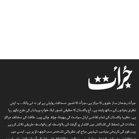
جرأت رجحان ساز خبروں کا مرکز ہے۔جرأت کا تصورِ صحافت روایتی ہے اور نہ لے پالک ۔ یہ اپنی
نظری بنیادوں کے ساتھ پابند ہے۔ آج پاکستان کا حقیقی تصور ایک خوابِ پریشاں کی طرح بکھر رہا
ہے۔ نظریۂ پاکستان کے تمام تقاضے ارذل سیاست کی بھینٹ چڑھ چکے ہیں۔ طاقت کے مختلف مراکز
، مفادات کے تحفظ کی کشاکش میں اقتدار پر گرفت کے بلاواسطہ اور بالواسطہ طریقے تلاش کررہے
ہیں۔قوم کی تاریخی بنیادیں، تہذیبی مزاج اور نظریاتی تشخص سب کچھ داؤ پر ہے۔ ایسے میں