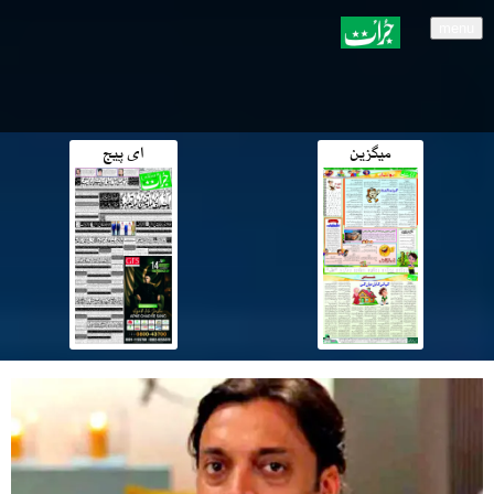
menu
میگزین
ای پیج