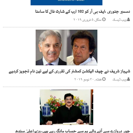
دسمبر جنوری ،ایف بی آر کو 102 ارب کے شارٹ فال کا سامنا
ویب ڈیسک
منگل, ۵ فروری ۲۰۱۹
شہباز شریف نے چیف الیکشن کمشنر کی تقرری کے لیے تین نام تجویز کردیے
ویب ڈیسک
هفته, ۳۰ نومبر ۲۰۱۹
چور دروازے سے آنے والے ہم سے حساب مانگ رہے ہیں، وزیراعلیٰ سندھ