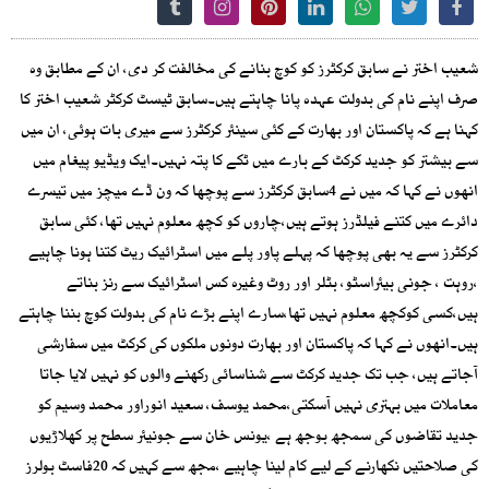
شعیب اختر نے سابق کرکٹرز کو کوچ بنانے کی مخالفت کر دی، ان کے مطابق وہ
صرف اپنے نام کی بدولت عہدہ پانا چاہتے ہیں۔سابق ٹیسٹ کرکٹر شعیب اختر کا
کہنا ہے کہ پاکستان اور بھارت کے کئی سینئر کرکٹرز سے میری بات ہوئی، ان میں
سے بیشتر کو جدید کرکٹ کے بارے میں ٹکے کا پتہ نہیں۔ایک ویڈیو پیغام میں
انھوں نے کہا کہ میں نے 4سابق کرکٹرز سے پوچھا کہ ون ڈے میچز میں تیسرے
دائرے میں کتنے فیلڈرز ہوتے ہیں،چاروں کو کچھ معلوم نہیں تھا، کئی سابق
کرکٹرز سے یہ بھی پوچھا کہ پہلے پاور پلے میں اسٹرائیک ریٹ کتنا ہونا چاہیے
،روہت ، جونی بیئراسٹو، بٹلر اور روٹ وغیرہ کس اسٹرائیک سے رنز بناتے
ہیں،کسی کوکچھ معلوم نہیں تھا،سارے اپنے بڑے نام کی بدولت کوچ بننا چاہتے
ہیں۔انھوں نے کہا کہ پاکستان اور بھارت دونوں ملکوں کی کرکٹ میں سفارشی
آجاتے ہیں، جب تک جدید کرکٹ سے شناسائی رکھنے والوں کو نہیں لایا جاتا
معاملات میں بہتری نہیں آسکتی،محمد یوسف، سعید انوراور محمد وسیم کو
جدید تقاضوں کی سمجھ بوجھ ہے ،یونس خان سے جونیئر سطح پر کھلاڑیوں
کی صلاحتیں نکھارنے کے لیے کام لینا چاہیے ،مجھ سے کہیں کہ 20فاسٹ بولرز