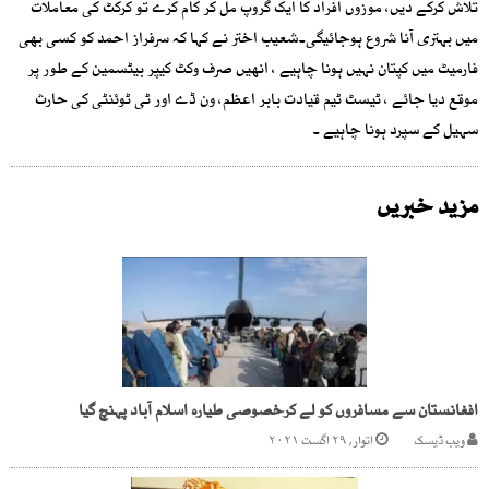
تلاش کرکے دیں، موزوں افراد کا ایک گروپ مل کر کام کرے تو کرکٹ کی معاملات
میں بہتری آنا شروع ہوجائیگی۔شعیب اختر نے کہا کہ سرفراز احمد کو کسی بھی
فارمیٹ میں کپتان نہیں ہونا چاہیے ، انھیں صرف وکٹ کیپر بیٹسمین کے طور پر
موقع دیا جائے ، ٹیسٹ ٹیم قیادت بابر اعظم، ون ڈے اور ٹی ٹوئنٹی کی حارث
سہیل کے سپرد ہونا چاہیے ۔
مزید خبریں
افغانستان سے مسافروں کو لے کرخصوصی طیارہ اسلام آباد پہنچ گیا
ویب ڈیسک
اتوار, ۲۹ اگست ۲۰۲۱