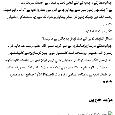
جواب:عشرکے وجوب کے لئے کوئی نصاب نہیں ہے،حدیث شریف میں
ہے:”جتنابھی زمین میں سے پیداہوجائے اس میں عشرواجب ہے ”۔امام ابوحنیفہ
رحمہ اللہ کے نزدیک زمین کی تمام پیداوارپرخواہ کم ہویازیادہ،عشرکی ادائیگی
لازم ہے۔
ننگے سر نماز ادا کرنا
سوال:کیابغیرٹوپی کے نمازقبول ہوجاتی ہے یانہیں؟
جواب:ننگے سرنمازپڑھنامکروہ ہے،نبی کریم صلی اللہ علیہ وسلم،صحابہ کرام
رضوان اللہ علیہم اوراسلاف امت کامعمول ٹوپی پہن کرنمازپڑھنے کاتھا۔کبھی
اتفاق سے ننگے سرنمازپڑھ لی توکوئی حرج نہیں لیکن اس کی عادت بنالینامکروہ
ہے۔نمازکے علاوہ عام حالات میں بھی ایک مسلمان کے لئے ننگے سررہنانامناسب
اور خلاف ادب ہے۔(فتاویٰ شامی،مکروھات الصلوۃ1/641،ط:ایچ ایم سعید)
٭٭٭
مزید خبریں