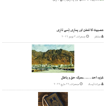
عصبیت کا تعفن اور ہمارِی ذِمے دَارِی
منتظم
جمعرات, ۳ نومبر ۲۰۱۶
غزوہ احد ……معرکہ حق و باطل
جرات ڈیسک
جمعرات, ۲۶ مارچ ۲۰۲۶