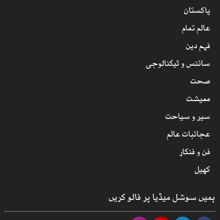
پاکستان
عالم تمام
فہم دین
سائنس و ٹیکنالوجی
صحت
معیشت
سیر و سیاحت
عجائبات عالم
فن و فنکار
کھیل
ہمیں سوشل میڈیا پر فالو کریں