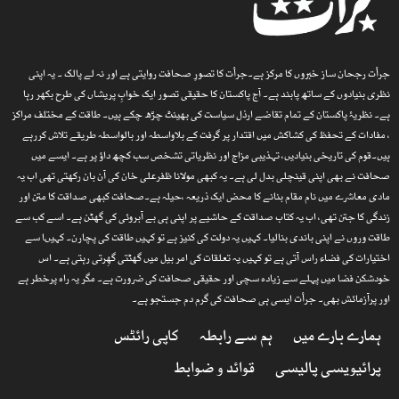
جرأت رجحان ساز خبروں کا مرکز ہے۔جرأت کا تصورِ صحافت روایتی ہے اور نہ لے پالک ۔ یہ اپنی
نظری بنیادوں کے ساتھ پابند ہے۔ آج پاکستان کا حقیقی تصور ایک خوابِ پریشاں کی طرح بکھر رہا
ہے۔ نظریۂ پاکستان کے تمام تقاضے ارذل سیاست کی بھینٹ چڑھ چکے ہیں۔ طاقت کے مختلف مراکز
، مفادات کے تحفظ کی کشاکش میں اقتدار پر گرفت کے بلاواسطہ اور بالواسطہ طریقے تلاش کررہے
ہیں۔قوم کی تاریخی بنیادیں، تہذیبی مزاج اور نظریاتی تشخص سب کچھ داؤ پر ہے۔ ایسے میں
صحافت نے بھی اپنی قینچلی بدل لی ہے۔ یہ کبھی مولانا ظفرعلی خان کی آن بان رکھتی تھی اب یہ
مادی معاشرے میں نام مقام بنانے کا محض ایک ذریعہ ،حیلہ ہے۔صحافت کبھی صداقت کا متن اور
زندگی کا جتن تھی، اب یہ کتاب صداقت کے حاشیے پر اپنی ہی بے آبروئی کی گھٹن ہے۔ اسے کب سے
طاقت وروں نے اپنی باندی بنالیا۔ کہیں یہ دولت کی کنیز ہے تو کہیں طاقت کی پچارن۔ کہیںا سے
اختیارات کی فضاء راس آتی ہے تو کہیں یہ تعلقات کی امر بیل میں گھٹتی گھِرتی رہتی ہے۔ اس
خودشکن فضا میں پہلے سے زیادہ سچی اور حقیقی صحافت کی ضرورت ہے۔ مگر یہ راہ پرخطر ہے
اور پرآزمائش بھی۔ جرأت ایسی ہی صحافت کی گرم دم جستجو ہے۔
ہمارے بارے میں
ہم سے رابطہ
کاپی رائٹس
پرائیویسی پالیسی
قوائد و ضوابط