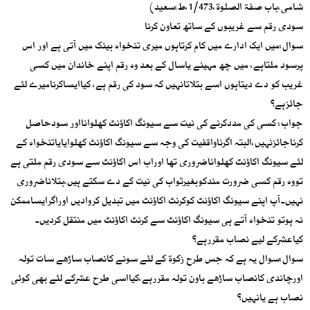
شامی،باب صفۃ الصلوۃ،1/473،ط:سعید)
سودی رقم سے غریبوں کے ساتھ تعاون کرنا
سوال:میں ایک ادارے میں کام کرتاہوں میری تنخواہ بینک میں آتی ہے اور اس
پرسود ملتاہے، میں چھ مہینے یاسال کے بعد وہ رقم اپنے خاندان میں کسی
غریب کو دے دیتاہوں اسے بتلاتانہیں کہ سود کی رقم ہے، کیاایساکرنامیرے لئے
جائزہے؟
جواب: کسی کی مددکرنے کی نیت سے سیونگ اکاؤنٹ کھلوانااور سودحاصل
کرناجائزنہیں،البتہ اگرناواقفیت کی وجہ سے سیونگ اکاؤنٹ کھلوایایاتنخواہ کے
لئے سیونگ اکاؤنٹ کھلواناضروری تھا اوراب اس اکاؤنٹ سے سودی رقم ملتی ہے
تووہ رقم کسی ضرورت مندکوبغیرثواب کی نیت کے دے سکتے ہیں،بتلاناضروری
نہیں۔آپ اپنے سیونگ اکاؤنٹ کوکرنٹ اکاؤنٹ میں تبدیل کروادیں اوراگرایساممکن
نہ ہوتو تنخواہ آتے ہی سیونگ اکاؤنٹ سے کرنٹ اکاؤنٹ میں منتقل کردیں۔
کیاعشرکے لیے نصاب مقررہے؟
سوال:سوال یہ ہے کہ جس طرح زکوۃ کے لئے سونے کانصاب ساڑھے سات تولہ
اورچاندی کانصاب ساڑھے باون تولہ مقررہے،کیااسی طرح عشرکے لئے بھی کوئی
نصاب ہے یانہیں؟