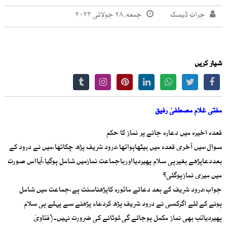
جرات ڈیسک
جمعه, ۲۸ جولائی ۲۰۲۳
شیئر کریں
مفتی غلام مصطفیٰ رفیق
قعدہ اخیرہ میں دعارہ جانے پر نماز کا حکم
سوال:میں آخری قعدہ میں بیٹھاہواتھا،درود شریف پڑھ چکاتھا،میں نے درود کے
بعددعاپڑھے بغیرہی سلام پھیردیااورباجماعت نمازمیں شامل ہوگیا،آیااس صورت
میں میری نمازہوگئی؟
جواب:درود شریف کے بعد دعائے ماثورہ کاپڑھناسنت ہے،جماعت میں شامل
ہونے کے لئے اگرکسی نے درود شریف پڑھ کردعاء پڑھنے سے پہلے ہی سلام
پھیردیاتب بھی نماز مکمل ہوجائے گی،لوٹانے کی ضرورت نہیں۔(فتاویٰ