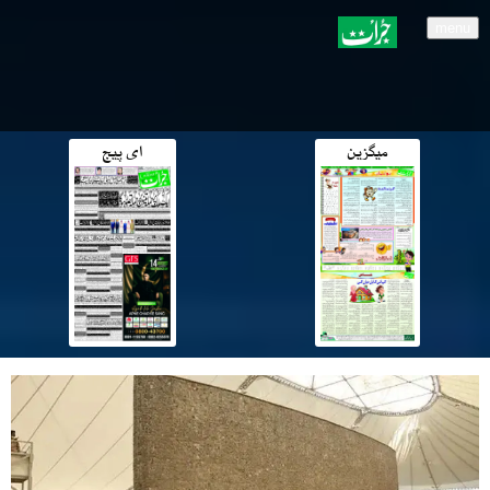
menu
میگزین
ای پیج