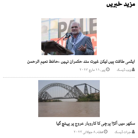
مزید خبریں
ایٹمی طاقت ہیں لیکن غیرت مند حکمران نہیں ،حافظ نعیم الرحمن
ویب ڈیسک
پیر, ۱۱ مارچ ۲۰۲۴
سکھر میں آکڑا پرچی کا کاروبار عروج پر پہنچ گیا
جرات ڈیسک
هفته, ۸ جولائی ۲۰۲۳