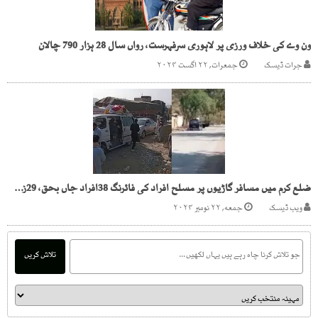
ون وے کی خلاف ورزی پر لاہوری سرفہرست، رواں سال 28 ہزار 790 چالان
جرات ڈیسک
جمعرات, ۲۲ اگست ۲۰۲۴
ضلع کرم میں مسافر گاڑیوں پر مسلح افراد کی فائرنگ 38افراد جاں بحق، 29زخمی
ویب ڈیسک
جمعه, ۲۲ نومبر ۲۰۲۴
تلاش کریں