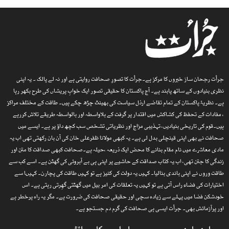
جرأت رجحان ساز خبروں کا مرکز ہے۔جرأت کا تصورِ صحافت روایتی ہے اور نہ لے پالک ۔ یہ اپنی
نظری بنیادوں کے ساتھ پابند ہے۔ آج پاکستان کا حقیقی تصور ایک خوابِ پریشاں کی طرح بکھر رہا
ہے۔ نظریۂ پاکستان کے تمام تقاضے ارذل سیاست کی بھینٹ چڑھ چکے ہیں۔ طاقت کے مختلف مراکز
، مفادات کے تحفظ کی کشاکش میں اقتدار پر گرفت کے بلاواسطہ اور بالواسطہ طریقے تلاش کررہے
ہیں۔قوم کی تاریخی بنیادیں، تہذیبی مزاج اور نظریاتی تشخص سب کچھ داؤ پر ہے۔ ایسے میں
صحافت نے بھی اپنی قینچلی بدل لی ہے۔ یہ کبھی مولانا ظفرعلی خان کی آن بان رکھتی تھی اب یہ
مادی معاشرے میں نام مقام بنانے کا محض ایک ذریعہ ،حیلہ ہے۔صحافت کبھی صداقت کا متن اور
زندگی کا جتن تھی، اب یہ کتاب صداقت کے حاشیے پر اپنی ہی بے آبروئی کی گھٹن ہے۔ اسے کب سے
طاقت وروں نے اپنی باندی بنالیا۔ کہیں یہ دولت کی کنیز ہے تو کہیں طاقت کی پچارن۔ کہیںا سے
اختیارات کی فضاء راس آتی ہے تو کہیں یہ تعلقات کی امر بیل میں گھٹتی گھِرتی رہتی ہے۔ اس
خودشکن فضا میں پہلے سے زیادہ سچی اور حقیقی صحافت کی ضرورت ہے۔ مگر یہ راہ پرخطر ہے
اور پرآزمائش بھی۔ جرأت ایسی ہی صحافت کی گرم دم جستجو ہے۔