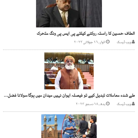
الطاف حسین کا راستہ روکنے کیلئے پی ایس پی ونگ متحرک
ویب ڈیسک
اتوار, ۱۶ جولائی ۲۰۲۳
طے شدہ معاملات تبدیل کیے تو فیصلہ ایوان نہیں میدان میں ہوگا،مولانا فضل الرحمن
ویب ڈیسک
بدھ, ۱۸ دسمبر ۲۰۲۴