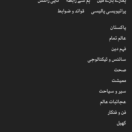
ہمارے بارے میں
ہم سے رابطہ
کاپی رائٹس
پرائیویسی پالیسی
قوائد و ضوابط
پاکستان
عالم تمام
فہم دین
سائنس و ٹیکنالوجی
صحت
معیشت
سیر و سیاحت
عجائبات عالم
فن و فنکار
کھیل