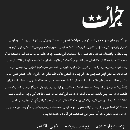
جرأت رجحان ساز خبروں کا مرکز ہے۔جرأت کا تصورِ صحافت روایتی ہے اور نہ لے پالک ۔ یہ اپنی
نظری بنیادوں کے ساتھ پابند ہے۔ آج پاکستان کا حقیقی تصور ایک خوابِ پریشاں کی طرح بکھر رہا
ہے۔ نظریۂ پاکستان کے تمام تقاضے ارذل سیاست کی بھینٹ چڑھ چکے ہیں۔ طاقت کے مختلف مراکز
، مفادات کے تحفظ کی کشاکش میں اقتدار پر گرفت کے بلاواسطہ اور بالواسطہ طریقے تلاش کررہے
ہیں۔قوم کی تاریخی بنیادیں، تہذیبی مزاج اور نظریاتی تشخص سب کچھ داؤ پر ہے۔ ایسے میں
صحافت نے بھی اپنی قینچلی بدل لی ہے۔ یہ کبھی مولانا ظفرعلی خان کی آن بان رکھتی تھی اب یہ
مادی معاشرے میں نام مقام بنانے کا محض ایک ذریعہ ،حیلہ ہے۔صحافت کبھی صداقت کا متن اور
زندگی کا جتن تھی، اب یہ کتاب صداقت کے حاشیے پر اپنی ہی بے آبروئی کی گھٹن ہے۔ اسے کب سے
طاقت وروں نے اپنی باندی بنالیا۔ کہیں یہ دولت کی کنیز ہے تو کہیں طاقت کی پچارن۔ کہیںا سے
اختیارات کی فضاء راس آتی ہے تو کہیں یہ تعلقات کی امر بیل میں گھٹتی گھِرتی رہتی ہے۔ اس
خودشکن فضا میں پہلے سے زیادہ سچی اور حقیقی صحافت کی ضرورت ہے۔ مگر یہ راہ پرخطر ہے
اور پرآزمائش بھی۔ جرأت ایسی ہی صحافت کی گرم دم جستجو ہے۔
ہمارے بارے میں
ہم سے رابطہ
کاپی رائٹس