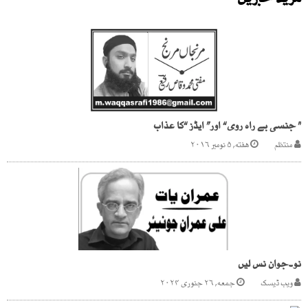
مزید خبریں
” جنسی بے راہ روی“ اور” ایڈز “کا عذاب
منتظم
هفته, ۵ نومبر ۲۰۱۶
نو۔جوان نس لیں
ویب ڈیسک
جمعه, ۲۶ جنوری ۲۰۲۴