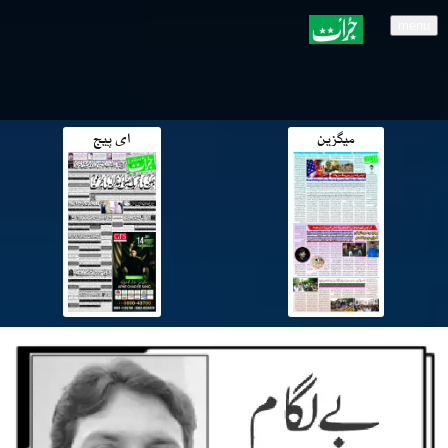
menu
میگزین
ای پیج