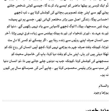
تُو ایک کرسی پر بیٹھا ماضی کو ایسے یاد کرے گا، جیسے کوئی شخص جلتے
ہوئے گھر سے اپنی چند تصویریں بچانے کی کوشش کرتا ہے ۔ تب تجھے
احساس ہوگا، زندگی اصل میں بڑی مختصر کہانی تھی، جسے ہم نے ہمیشہ
بہت لمبی سمجھا۔ بیٹا۔!! لوگ تجھے کامیابی سے یاد نہیں رکھیں گے ، دنیا کو
تیرے عہدے ، تیری تنخواہ اور تیرے بینک بیلنس سے زیادہ فرق نہیں پڑتا، آخر
میں انسان صرف اپنے رویّوں سے زندہ رہتا ہے ، اگر ہوسکے تو کسی کا دل مت
توڑنا، کیونکہ وقت صرف چہرے بوڑھے نہیں کرتا، کچھ آہیں انسان کی روح تک کو
تھکا دیتی ہیں اور ہاں، اپنی ماں کو وقت دیا کرنا، باپ کی خاموش محبت کو
سمجھنے کی کوشش کرنا، کیونکہ جب یہ دونوں چلے جاتے ہیں نا، تو انسان دنیا
کی سب سے بڑی یتیمی محسوس کرتا ہے ، چاہے اُس کی عمرساٹھ سال ہی کیوں
نہ ہو۔
والسلام
بوڑھا وجود