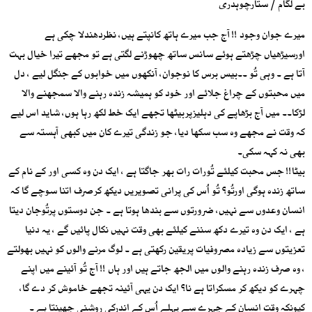
بے لگام / ستارچوہدری
میرے جوان وجود !! آج جب میرے ہاتھ کانپتے ہیں، نظردھندلا چکی ہے
اورسیڑھیاں چڑھتے ہوئے سانس ساتھ چھوڑنے لگتی ہے تو مجھے تیرا خیال بہت
آتا ہے ۔ وہی تُو ۔۔بیس برس کا نوجوان، آنکھوں میں خوابوں کے جنگل لیے ، دل
میں محبتوں کے چراغ جلائے اور خود کو ہمیشہ زندہ رہنے والا سمجھنے والا
لڑکا۔۔ میں آج بڑھاپے کی دہلیزپربیٹھا تجھے ایک خط لکھ رہا ہوں، شاید اس لیے
کہ وقت نے مجھے وہ سب سکھا دیا، جو زندگی تیرے کان میں کبھی آہستہ سے
بھی نہ کہہ سکی۔
بیٹا!! جس محبت کیلئے تُورات رات بھر جاگتا ہے ، ایک دن وہ کسی اور کے نام کے
ساتھ زندہ ہوگی اورتُو؟ تُو اُس کی پرانی تصویریں دیکھ کرصرف اتنا سوچے گا کہ
انسان وعدوں سے نہیں، ضرورتوں سے بندھا ہوتا ہے ۔ جن دوستوں پرتُوجان دیتا
ہے ، ایک دن وہ تیرے دکھ سننے کیلئے بھی وقت نہیں نکال پائیں گے ، یہ دنیا
تعزیتوں سے زیادہ مصروفیات پریقین رکھتی ہے ۔ لوگ مرنے والوں کو نہیں بھولتے
، وہ صرف زندہ رہنے والوں میں الجھ جاتے ہیں اور ہاں !! آج تُو آئینے میں اپنے
چہرے کو دیکھ کر مسکراتا ہے نا؟ ایک دن یہی آئینہ تجھے خاموش کر دے گا،
کیونکہ وقت انسان کے چہرے سے پہلے اُس کے اندرکی روشنی چھینتا ہے ۔