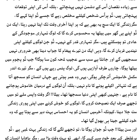
سے زیادہ نقصان اُس کے دشمن نہیں پہنچاتے ، بلکہ اُس کی اپنی توقعات
پہنچاتی ہیں، تُو ہراُس شخص کیلئے مخلص رہے گا جسے تُو اپنا کہے گا،
مگرزندگی کا ایک سچ یہ بھی ہے کہ ہر اپنا آخری وقت تک اپنا نہیں رہتا، ایک دن
تُو اپنے ہی گھر میں بیٹھا یہ محسوس کرے گا کہ لوگ تمہاری موجودگی کے
عادی تو ہوسکتے ہیں، مگر تمہاری قدر کے نہیں۔ تُو جن لوگوں کیلئے اپنی
نیندیں قربان کرے گا، وہی ایک دن تیرے پیغام کا جواب دینا بھی ضروری نہیں
سمجھیں گے اور جانتا ہے سب سے عجیب لمحہ کون سا ہوگا؟ جب تُو ہجوم میں
بیٹھا ہوگا، چاروں طرف آوازیں ہوں گی، لوگ ہنس رہے ہوں گے ، مگر تیرے اندر
مکمل خاموشی اُترچکی ہوگی، یہی وہ عمر ہوتی ہے جہاں انسان کو سمجھ آتا
ہے کہ تنہائی اکیلے ہونے کا نام نہیں، بلکہ اُن لوگوں کے درمیان خاموش ہوجانے
کا نام ہے ، جنہیں کبھی اپنی دنیا سمجھا تھا۔ بیٹا!! اگر وقت واپس ملے تو میں
تجھے صرف ایک نصیحت کروں گا، لوگوں کو خوش کرنے میں اپنی پوری زندگی
مت جلا دینا، کیونکہ آخرمیں انسان کو یہ احساس بہت دیر سے ہوتا ہے کہ وہ
خود کیلئے جینا ہی بھول گیا تھا۔
اور سن بیٹا!! جب تُو جوان ہوگا نا، تو تجھے لگے گا کہ زندگی بہت لمبی ہے ، تُو
ہرغلطی کے بعد خود سے کہے گا، ابھی تو بہت وقت پڑا ہے ، مگر بڑھاپا انسان کو