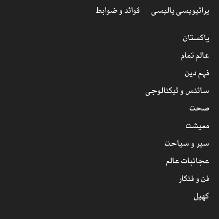
پرائیویسی پالیسی
قوائد و ضوابط
پاکستان
عالم تمام
فہم دین
سائنس و ٹیکنالوجی
صحت
معیشت
سیر و سیاحت
عجائبات عالم
فن و فنکار
کھیل