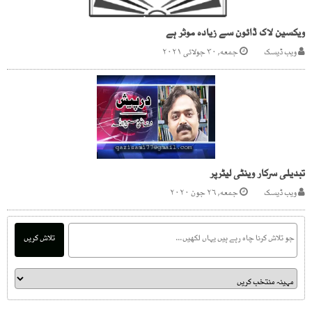
ویکسین لاک ڈائون سے زیادہ موثر ہے
ویب ڈیسک
جمعه, ۳۰ جولائی ۲۰۲۱
تبدیلی سرکار وینٹی لیٹرپر
ویب ڈیسک
جمعه, ۲۶ جون ۲۰۲۰
تلاش کریں