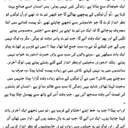
ایک خوفناک سچ بتاتا ہے ، زندگی لمبی نہیں ہوتی، بس انسان اسے ضائع بہت
کرتا ہے ، تُو اُن لوگوں کے پیچھے بھاگے گا جو کبھی تیرے نہ تھے اوراُن لوگوں کو
نظر انداز کرے گا جو خاموشی سے تجھے چاہتے تھے ، تُو پیسہ کمانے میں اتنا
مصروف ہوجائے گا کہ ایک دن تیرے اپنے ہی تجھ سے اجنبی محسوس ہونے
لگیں گے اور پھر ایک وقت آئے گا، جب تیرے پاس دولت تو ہوگی، مگر وہ لوگ نہیں
ہوں گے جن کیلئے تُو نے وہ سب جمع کیا تھا۔ بیٹا !! میں نے قبروں پر کھڑے ہوکر
ایک بات سیکھی ہے ، مرنے والوں کی سب سے بڑی حسرت ادھورے خواب نہیں
ہوتے ، بلکہ ادھوری محبتیں اورنظر انداز کیے گئے رشتے ہوتے ہیں، لوگ آخری
سانسوں میں یہ نہیں کہتے ،کاش میں نے زیادہ پیسہ کمایا ہوتا، وہ صرف یہ
سوچتے ہیں،کاش!! میں نے اُن لوگوں کے ساتھ زیادہ وقت گزارا ہوتا جنہیں میں
محبت کہتا تھااور شاید یہی زندگی کا سب سے ظالم مذاق ہے ، انسان کو رشتوں
کی قیمت اُس وقت سمجھ آتی ہے ، جب وقت اُس کے ہاتھ سے پھسل چکا ہوتا ہے
۔
اوراب بیٹا!! جب یہ خط اپنے اختتام کے قریب ہے ، تو میں تجھے ایک آخری بات
کہنا چاہتا ہوں۔ ایک دن آئے گا، جب تیرے بال سفید ہوں گے ، آواز میں تھکن اُتر
آئے گی، اور لوگ تیرے جملوں سے زیادہ تیری خاموشیوں کو نظر انداز کریں گے ،