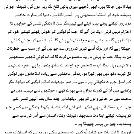
بیٹا!! میں جانتا ہوں، ابھی تُجھے میری باتیں تلخ لگ رہی ہوں گی، کیونکہ جوانی
ہمیشہ خود کو استثنا سمجھتی ہے ، اُسے لگتا ہے ، دنیا کے سارے حادثے
دوسروں کیلئے ہوتے ہیں، اپنے لیے نہیںمگر سن !! زندگی کسی کے خوابوں کا
احترام نہیں کرتی، ایک دن آئے گا، جب تُو لوگوں کو خوش رکھنے کیلئے خود کو
تھکاتا رہے گا، اور بدلے میں صرف تنہائی پائے گا۔ تُو رشتوں کو بچانے کیلئے
جھکتا رہے گا، اور لوگ اُسے تیری کمزوری سمجھ لیں گے اور سب سے خطرناک
دن وہ ہوگا، جب تُو پہلی بار یہ محسوس کرے گا کہ اب کوئی تجھے سمجھنے
والا نہیں رہا۔ بیٹا!! ہروہ شخص جو آج تیرے ساتھ ہنس رہا ہے ، ضروری نہیں
کل تیرے دکھ میں بھی کھڑا ہو، زندگی محفلوں سے زیادہ امتحانوں میں لوگوں
کے اصل چہرے دکھاتی ہے ۔ میں نے عمر بھردولت کماتے لوگوں کو دیکھا، مگر
بڑھاپے میں اُن کے کمرے دواؤں سے بھرے تھے ، خوشیوں سے نہیں۔ میں نے
محبت میں مر جانے والوں کو بھی دیکھا۔اور چند سال بعد اُنہیں کسی نئے
چہرے پر مسکراتے بھی دیکھا۔اس لئے ایک بات یاد رکھنا، زندگی میں کسی چیز
کو ہمیشہ کیلئے اپنا مت سمجھنا، کیونکہ وقت، انسان سے اُس کی سب سے
پسندیدہ چیز ہی پہلے چھینتا ہے ۔
اوربیٹا !! ایک بات جو شاید تُو کبھی نہ سمجھ سکے ، وہ یہ ہے کہ انسان کو سب