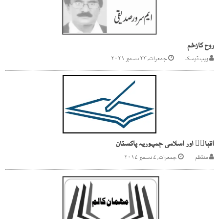
روح کازخم
ویب ڈیسک
جمعرات, ۲۳ دسمبر ۲۰۲۱
اقبالؒ اور اسلامی جمہوریہ پاکستان
منتظم
جمعرات, ۷ دسمبر ۲۰۱۷