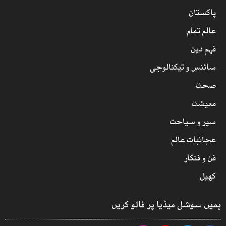
پاکستان
عالم تمام
فہم دین
سائنس و ٹیکنالوجی
صحت
معیشت
سیر و سیاحت
عجائبات عالم
فن و فنکار
کھیل
ہمیں سوشل میڈیا پر فالو کریں