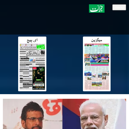
menu
میگزین
ای پیج