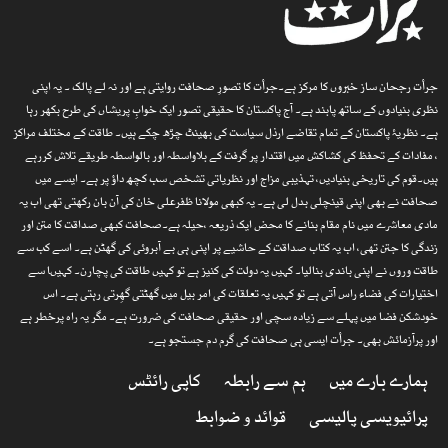
جرأت رجحان ساز خبروں کا مرکز ہے۔جرأت کا تصورِ صحافت روایتی ہے اور نہ لے پالک ۔ یہ اپنی
نظری بنیادوں کے ساتھ پابند ہے۔ آج پاکستان کا حقیقی تصور ایک خوابِ پریشاں کی طرح بکھر رہا
ہے۔ نظریۂ پاکستان کے تمام تقاضے ارذل سیاست کی بھینٹ چڑھ چکے ہیں۔ طاقت کے مختلف مراکز
، مفادات کے تحفظ کی کشاکش میں اقتدار پر گرفت کے بلاواسطہ اور بالواسطہ طریقے تلاش کررہے
ہیں۔قوم کی تاریخی بنیادیں، تہذیبی مزاج اور نظریاتی تشخص سب کچھ داؤ پر ہے۔ ایسے میں
صحافت نے بھی اپنی قینچلی بدل لی ہے۔ یہ کبھی مولانا ظفرعلی خان کی آن بان رکھتی تھی اب یہ
مادی معاشرے میں نام مقام بنانے کا محض ایک ذریعہ ،حیلہ ہے۔صحافت کبھی صداقت کا متن اور
زندگی کا جتن تھی، اب یہ کتاب صداقت کے حاشیے پر اپنی ہی بے آبروئی کی گھٹن ہے۔ اسے کب سے
طاقت وروں نے اپنی باندی بنالیا۔ کہیں یہ دولت کی کنیز ہے تو کہیں طاقت کی پچارن۔ کہیںا سے
اختیارات کی فضاء راس آتی ہے تو کہیں یہ تعلقات کی امر بیل میں گھٹتی گھِرتی رہتی ہے۔ اس
خودشکن فضا میں پہلے سے زیادہ سچی اور حقیقی صحافت کی ضرورت ہے۔ مگر یہ راہ پرخطر ہے
اور پرآزمائش بھی۔ جرأت ایسی ہی صحافت کی گرم دم جستجو ہے۔
ہمارے بارے میں
ہم سے رابطہ
کاپی رائٹس
پرائیویسی پالیسی
قوائد و ضوابط