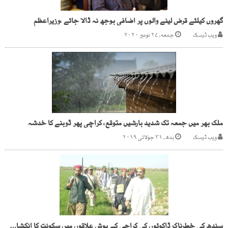
گھروں کیلئے قرض لینے والوں پر اضافی بوجھ نہ ڈالا جائے ،وزیراعظم
ویب ڈیسک
جمعه, ۲۷ نومبر ۲۰۲۰
ملک بھر میں جمعہ تک شدید بارشیں متوقع، کراچی پھر ڈوبنے کا خدشہ
ویب ڈیسک
بدھ, ۳۱ جولائی ۲۰۱۹
سندھ کی خطرناک ڈاکوئوں کی کراچی کے پوش علاقوں میں سکونت کا انکشاف ،اسٹیٹ ایجنٹوں سے ریکارڈ طلب