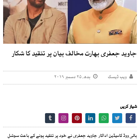
جاوید جعفری بھارت مخالف بیان پر تنقید کا شکار
ویب ڈیسک
بدھ, ۲۵ دسمبر ۲۰۱۹
شیئر کریں
بالی ووڈ کامیڈین اداکار جاوید جعفری نے خود پر تنقید ہونے کے باعث سوشل