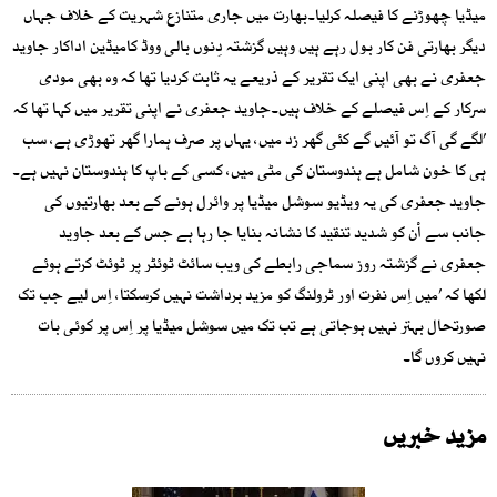
میڈیا چھوڑنے کا فیصلہ کرلیا۔بھارت میں جاری متنازع شہریت کے خلاف جہاں
دیگر بھارتی فن کار بول رہے ہیں وہیں گزشتہ دِنوں بالی ووڈ کامیڈین اداکار جاوید
جعفری نے بھی اپنی ایک تقریر کے ذریعے یہ ثابت کردیا تھا کہ وہ بھی مودی
سرکار کے اِس فیصلے کے خلاف ہیں۔جاوید جعفری نے اپنی تقریر میں کہا تھا کہ
’لگے گی آگ تو آئیں گے کئی گھر زد میں، یہاں پر صرف ہمارا گھر تھوڑی ہے، سب
ہی کا خون شامل ہے ہندوستان کی مٹی میں، کسی کے باپ کا ہندوستان نہیں ہے۔
جاوید جعفری کی یہ ویڈیو سوشل میڈیا پر وائرل ہونے کے بعد بھارتیوں کی
جانب سے اْن کو شدید تنقید کا نشانہ بنایا جا رہا ہے جس کے بعد جاوید
جعفری نے گزشتہ روز سماجی رابطے کی ویب سائٹ ٹوئٹر پر ٹوئٹ کرتے ہوئے
لکھا کہ ’میں اِس نفرت اور ٹرولنگ کو مزید برداشت نہیں کرسکتا، اِس لیے جب تک
صورتحال بہتر نہیں ہوجاتی ہے تب تک میں سوشل میڈیا پر اِس پر کوئی بات
نہیں کروں گا۔
مزید خبریں