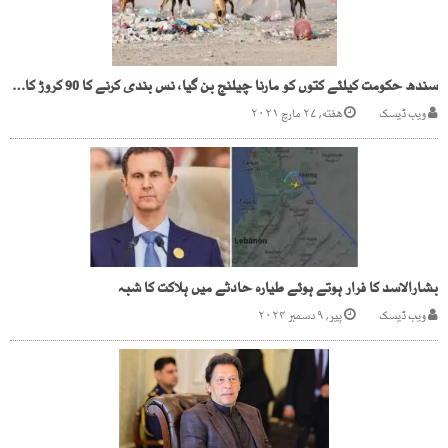
سندھ حکومت کیلئے کتوں کو مارنا چیلنج بن گیا، نس بندی کرنے کا 90 کروڑ کا منصوبہ ناکام
ویب ڈیسک
هفته, ۲۷ مارچ ۲۰۲۱
بشارالاسد کا فرار ہوتے ہوئے طیارہ حادثے میں ہلاکت کا شبہ
ویب ڈیسک
پیر, ۹ دسمبر ۲۰۲۴