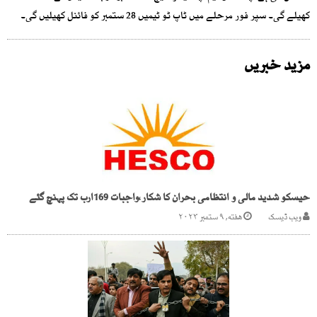
کھیلے گی۔ سپر فور مرحلے میں ٹاپ ٹو ٹیمیں 28 ستمبر کو فائنل کھیلیں گی۔
مزید خبریں
حیسکو شدید مالی و انتظامی بحران کا شکار،واجبات 169ارب تک پہنچ گئے
ویب ڈیسک
هفته, ۹ ستمبر ۲۰۲۳