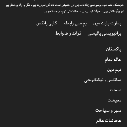
خودشکن فضا میں پہلے سے زیادہ سچی اور حقیقی صحافت کی ضرورت ہے۔ مگر یہ راہ پرخطر ہے
اور پرآزمائش بھی۔ جرأت ایسی ہی صحافت کی گرم دم جستجو ہے۔
ہمارے بارے میں
ہم سے رابطہ
کاپی رائٹس
پرائیویسی پالیسی
قوائد و ضوابط
پاکستان
عالم تمام
فہم دین
سائنس و ٹیکنالوجی
صحت
معیشت
سیر و سیاحت
عجائبات عالم