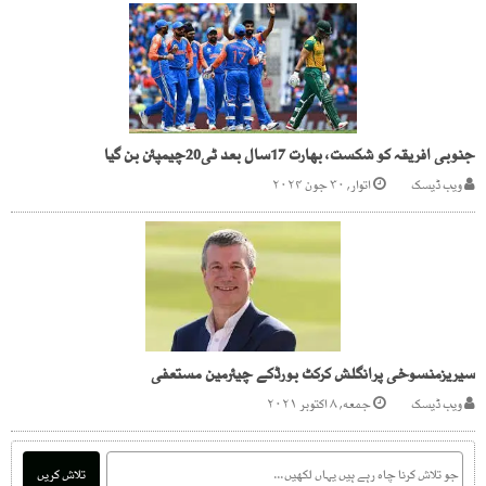
جنوبی افریقہ کو شکست، بھارت 17سال بعد ٹی20چیمپئن بن گیا
ویب ڈیسک
اتوار, ۳۰ جون ۲۰۲۴
سیریزمنسوخی پرانگلش کرکٹ بورڈکے چیئرمین مستعفی
ویب ڈیسک
جمعه, ۸ اکتوبر ۲۰۲۱
تلاش کریں