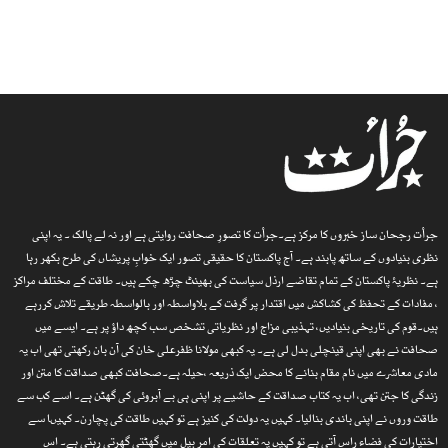
جرأت رجحان ساز خبروں کا مرکز ہے۔جرأت کا تصورِ صحافت روایتی ہے اور نہ لے پالک ۔ یہ اپنی
نظری بنیادوں کے ساتھ پابند ہے۔ آج پاکستان کا حقیقی تصور ایک خوابِ پریشاں کی طرح بکھر رہا
ہے۔ نظریۂ پاکستان کے تمام تقاضے ارذل سیاست کی بھینٹ چڑھ چکے ہیں۔ طاقت کے مختلف مراکز
، مفادات کے تحفظ کی کشاکش میں اقتدار پر گرفت کے بلاواسطہ اور بالواسطہ طریقے تلاش کررہے
ہیں۔قوم کی تاریخی بنیادیں، تہذیبی مزاج اور نظریاتی تشخص سب کچھ داؤ پر ہے۔ ایسے میں
صحافت نے بھی اپنی قینچلی بدل لی ہے۔ یہ کبھی مولانا ظفرعلی خان کی آن بان رکھتی تھی اب یہ
مادی معاشرے میں نام مقام بنانے کا محض ایک ذریعہ ،حیلہ ہے۔صحافت کبھی صداقت کا متن اور
زندگی کا جتن تھی، اب یہ کتاب صداقت کے حاشیے پر اپنی ہی بے آبروئی کی گھٹن ہے۔ اسے کب سے
طاقت وروں نے اپنی باندی بنالیا۔ کہیں یہ دولت کی کنیز ہے تو کہیں طاقت کی پچارن۔ کہیںا سے
اختیارات کی فضاء راس آتی ہے تو کہیں یہ تعلقات کی امر بیل میں گھٹتی گھِرتی رہتی ہے۔ اس