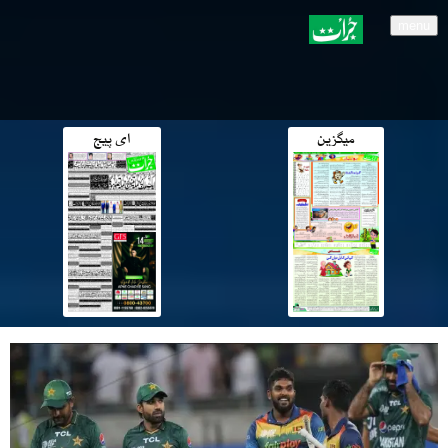
menu
میگزین
ای پیج