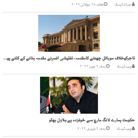
جرات ڈیسک
هفته, ۱۸ جولائی ۲۰۲۶
تاجرکیخلاف موبائل چھننے کامقدمہ، تفتیشی افسرنے مقدمہ بنانے کے کتنے پیسے لیے،سندھ ہائیکورٹ
ویب ڈیسک
بدھ, ۱ جون ۲۰۲۲
حکومت ہمارے لانگ مارچ سے خوفزدہ ہے،بلاول بھٹو
ویب ڈیسک
بدھ, ۲ فروری ۲۰۲۲