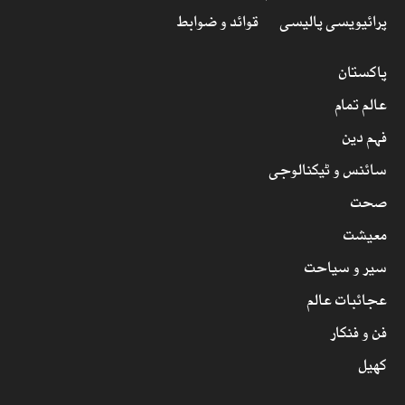
پرائیویسی پالیسی
قوائد و ضوابط
پاکستان
عالم تمام
فہم دین
سائنس و ٹیکنالوجی
صحت
معیشت
سیر و سیاحت
عجائبات عالم
فن و فنکار
کھیل