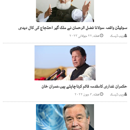
سوئیڈن واقعہ ،مولانا فضل الرحمان نے ملک گیر احتجاج کی کال دیدی
ویب ڈیسک
هفته, ۲۲ جولائی ۲۰۲۳
حکمران غداری کامقدمہ قائم کرناچاہتے ہیں،عمران خان
ویب ڈیسک
هفته, ۴ جون ۲۰۲۲