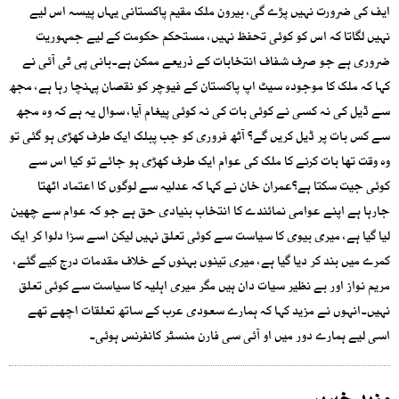
ایف کی ضرورت نہیں پڑے گی، بیرون ملک مقیم پاکستانی یہاں پیسہ اس لیے
نہیں لگاتا کہ اس کو کوئی تحفظ نہیں، مستحکم حکومت کے لیے جمہوریت
ضروری ہے جو صرف شفاف انتخابات کے ذریعے ممکن ہے۔بانی پی ٹی آئی نے
کہا کہ ملک کا موجودہ سیٹ اپ پاکستان کے فیوچر کو نقصان پہنچا رہا ہے، مجھ
سے ڈیل کی نہ کسی نے کوئی بات کی نہ کوئی پیغام آیا، سوال یہ ہے کہ وہ مجھ
سے کس بات پر ڈیل کریں گے؟ آٹھ فروری کو جب پبلک ایک طرف کھڑی ہو گئی تو
وہ وقت تھا بات کرنے کا ملک کی عوام ایک طرف کھڑی ہو جائے تو کیا اس سے
کوئی جیت سکتا ہے؟عمران خان نے کہا کہ عدلیہ سے لوگوں کا اعتماد اٹھتا
جارہا ہے اپنے عوامی نمائندے کا انتخاب بنیادی حق ہے جو کہ عوام سے چھین
لیا گیا ہے، میری بیوی کا سیاست سے کوئی تعلق نہیں لیکن اسے سزا دلوا کر ایک
کمرے میں بند کر دیا گیا ہے، میری تینوں بہنوں کے خلاف مقدمات درج کیے گئے،
مریم نواز اور بے نظیر سیات دان ہیں مگر میری اہلیہ کا سیاست سے کوئی تعلق
نہیں۔انہوں نے مزید کہا کہ ہمارے سعودی عرب کے ساتھ تعلقات اچھے تھے
اسی لیے ہمارے دور میں او آئی سی فارن منسٹر کانفرنس ہوئی۔