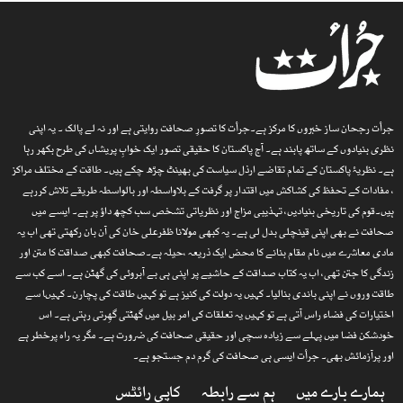
جرأت رجحان ساز خبروں کا مرکز ہے۔جرأت کا تصورِ صحافت روایتی ہے اور نہ لے پالک ۔ یہ اپنی
نظری بنیادوں کے ساتھ پابند ہے۔ آج پاکستان کا حقیقی تصور ایک خوابِ پریشاں کی طرح بکھر رہا
ہے۔ نظریۂ پاکستان کے تمام تقاضے ارذل سیاست کی بھینٹ چڑھ چکے ہیں۔ طاقت کے مختلف مراکز
، مفادات کے تحفظ کی کشاکش میں اقتدار پر گرفت کے بلاواسطہ اور بالواسطہ طریقے تلاش کررہے
ہیں۔قوم کی تاریخی بنیادیں، تہذیبی مزاج اور نظریاتی تشخص سب کچھ داؤ پر ہے۔ ایسے میں
صحافت نے بھی اپنی قینچلی بدل لی ہے۔ یہ کبھی مولانا ظفرعلی خان کی آن بان رکھتی تھی اب یہ
مادی معاشرے میں نام مقام بنانے کا محض ایک ذریعہ ،حیلہ ہے۔صحافت کبھی صداقت کا متن اور
زندگی کا جتن تھی، اب یہ کتاب صداقت کے حاشیے پر اپنی ہی بے آبروئی کی گھٹن ہے۔ اسے کب سے
طاقت وروں نے اپنی باندی بنالیا۔ کہیں یہ دولت کی کنیز ہے تو کہیں طاقت کی پچارن۔ کہیںا سے
اختیارات کی فضاء راس آتی ہے تو کہیں یہ تعلقات کی امر بیل میں گھٹتی گھِرتی رہتی ہے۔ اس
خودشکن فضا میں پہلے سے زیادہ سچی اور حقیقی صحافت کی ضرورت ہے۔ مگر یہ راہ پرخطر ہے
اور پرآزمائش بھی۔ جرأت ایسی ہی صحافت کی گرم دم جستجو ہے۔
ہمارے بارے میں
ہم سے رابطہ
کاپی رائٹس