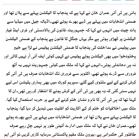
بانی پی ٹی آئی عمران خان نے کہا ہے کہ پنجاب کا الیکشن پہلے سے پلان تھا اور
ضمنی انتخابات میں پہلے ہی ڈبے بھرے ہوئے تھے۔اڈیالہ جیل میں میڈیا سے
بات چیت میں انہوں نے کہا کہ جمہوریت، قانون کی بالادستی اور فری اینڈ فیئر
الیکشن پر کھڑی ہوتی ہے مگر یہاں جنگل کا قانون ہے پنجاب کے ضمنی الیکشن
میں پولیس نے مداخلت کی پنجاب کا ضمنی الیکشن پولیس نے لڑا ہے خیبر
پختونخوا میں بھی الیکشن ہوئے پولیس نے کہیں کوئی ایف آئی آر نہیں کاٹی اور
نہ ہی دھاندلی ہوئی۔انہوں نے کہا کہ ملک میں کوئی جمہوریت نہیں یہ آٹھ
فروری سے ڈرے ہوئے تھے، اکتوبر سے فروری تک انتخابات صرف پی ٹی آئی کو
کرش کرنے کے لیے ملتوی کیے گئے، سپریم کورٹ میں بھی ہماری پٹیشن اس لیے
نہیں سنی گئی کہ وہ بھی پی ٹی آئی کے کرش ہونے کا انتظار کررہی تھی۔ان کا
کہنا تھا کہ پی ٹی آئی کا نام و نشان ختم کرنے کے لیے ہر حربہ استعمال کیا گیا،
ملک میں اخلاقیات کو ختم کر کے اکثریت کو اقلیت میں تبدیل کر دیا گیا، پنجاب
کا الیکشن پہلے سے پلان تھا اور ضمنی انتخابات میں پہلے ہی ڈبے بھرے ہوئے
تھے۔عمران خان نے کہا کہ ملک میں ادارے آئینی طور پر نہیں چل رہے صرف
طاقتور کی حکمرانی ہے، بیرون ملک مقیم پاکستانی سرمایہ کاری کریں تو آئی ایم