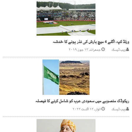
ورلڈ کپ، اگلے 4 میچ بارش کی نذر ہونے کا خدشہ
ویب ڈیسک
جمعرات, ۱۳ جون ۲۰۱۹
ریکوڈک منصوبے میں سعودی عرب کو شامل کرنے کا فیصلہ
ویب ڈیسک
اتوار, ۱۳ اگست ۲۰۲۳