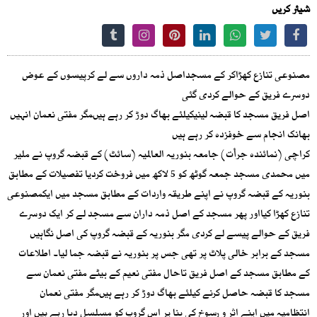
شیئر کریں
مصنوعی تنازع کھڑاکر کے مسجداصل ذمہ داروں سے لے کرپیسوں کے عوض
دوسرے فریق کے حوالے کردی گئی
اصل فریق مسجد کا قبضہ لینیکیلئے بھاگ دوڑ کر رہے ہیںمگر مفتی نعمان انہیں
بھانک انجام سے خوفزدہ کر رہے ہیں
کراچی (نمائندہ جرأت) جامعہ بنوریہ العالمیہ (سائٹ) کے قبضہ گروپ نے ملیر
میں محمدی مسجد جمعہ گوٹھ کو 5 لاکھ میں فروخت کردیا تفصیلات کے مطابق
بنوریہ کے قبضہ گروپ نے اپنے طریقہ واردات کے مطابق مسجد میں ایکمصنوعی
تنازع کھڑا کیااور پھر مسجد کے اصل ذمہ داران سے مسجد لے کر ایک دوسرے
فریق کے حوالے پیسے لے کردی مگر بنوریہ کے قبضہ گروپ کی اصل نگاہیں
مسجد کے برابر خالی پلاٹ پر تھی جس پر بنوریہ نے قبضہ جما لیا۔ اطلاعات
کے مطابق مسجد کے اصل فریق تاحال مفتی نعیم کے بیٹے مفتی نعمان سے
مسجد کا قبضہ حاصل کرنے کیلئے بھاگ دوڑ کر رہے ہیںمگر مفتی نعمان
انتظامیہ میں اپنے اثر و رسوخ کی بنا پر اس گروپ کو مسلسل دبا رہے ہیں اور