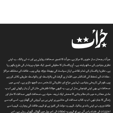
جرأت رجحان ساز خبروں کا مرکز ہے۔جرأت کا تصورِ صحافت روایتی ہے اور نہ لے پالک ۔ یہ اپنی
نظری بنیادوں کے ساتھ پابند ہے۔ آج پاکستان کا حقیقی تصور ایک خوابِ پریشاں کی طرح بکھر رہا
ہے۔ نظریۂ پاکستان کے تمام تقاضے ارذل سیاست کی بھینٹ چڑھ چکے ہیں۔ طاقت کے مختلف مراکز
، مفادات کے تحفظ کی کشاکش میں اقتدار پر گرفت کے بلاواسطہ اور بالواسطہ طریقے تلاش کررہے
ہیں۔قوم کی تاریخی بنیادیں، تہذیبی مزاج اور نظریاتی تشخص سب کچھ داؤ پر ہے۔ ایسے میں
صحافت نے بھی اپنی قینچلی بدل لی ہے۔ یہ کبھی مولانا ظفرعلی خان کی آن بان رکھتی تھی اب یہ
مادی معاشرے میں نام مقام بنانے کا محض ایک ذریعہ ،حیلہ ہے۔صحافت کبھی صداقت کا متن اور
زندگی کا جتن تھی، اب یہ کتاب صداقت کے حاشیے پر اپنی ہی بے آبروئی کی گھٹن ہے۔ اسے کب سے
طاقت وروں نے اپنی باندی بنالیا۔ کہیں یہ دولت کی کنیز ہے تو کہیں طاقت کی پچارن۔ کہیںا سے
اختیارات کی فضاء راس آتی ہے تو کہیں یہ تعلقات کی امر بیل میں گھٹتی گھِرتی رہتی ہے۔ اس