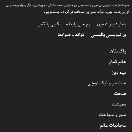
خودشکن فضا میں پہلے سے زیادہ سچی اور حقیقی صحافت کی ضرورت ہے۔ مگر یہ راہ پرخطر ہے
اور پرآزمائش بھی۔ جرأت ایسی ہی صحافت کی گرم دم جستجو ہے۔
ہمارے بارے میں
ہم سے رابطہ
کاپی رائٹس
پرائیویسی پالیسی
قوائد و ضوابط
پاکستان
عالم تمام
فہم دین
سائنس و ٹیکنالوجی
صحت
معیشت
سیر و سیاحت
عجائبات عالم