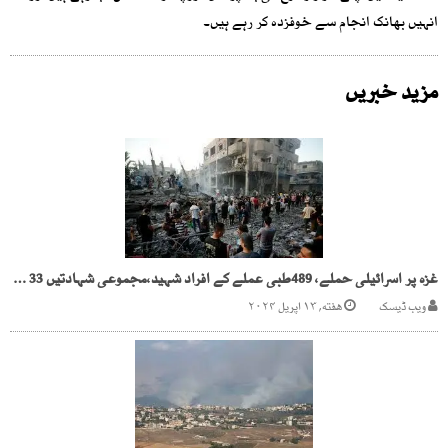
انہیں بھانک انجام سے خوفزدہ کر رہے ہیں۔
مزید خبریں
غزہ پر اسرائیلی حملے، 489طبی عملے کے افراد شہید،مجموعی شہادتیں 33 ہزار سے زائد ہوگئیں
ویب ڈیسک
هفته, ۱۳ اپریل ۲۰۲۴