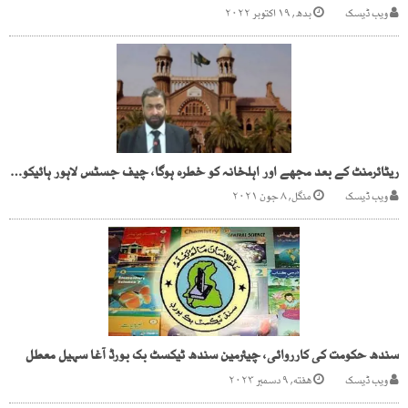
ویب ڈیسک
بدھ, ۱۹ اکتوبر ۲۰۲۲
ریٹائرمنٹ کے بعد مجھے اور اہلخانہ کو خطرہ ہوگا، چیف جسٹس لاہور ہائیکورٹ
ویب ڈیسک
منگل, ۸ جون ۲۰۲۱
سندھ حکومت کی کارروائی، چیئرمین سندھ ٹیکسٹ بک بورڈ آغا سہیل معطل
ویب ڈیسک
هفته, ۹ دسمبر ۲۰۲۳