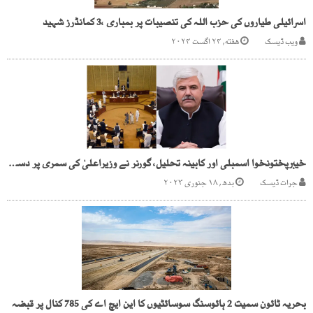
اسرائیلی طیاروں کی حزب اللہ کی تنصیبات پر بمباری ،3 کمانڈرز شہید
ویب ڈیسک
هفته, ۲۴ اگست ۲۰۲۴
خیبرپختونخوا اسمبلی اور کابینہ تحلیل، گورنر نے وزیراعلیٰ کی سمری پر دستخط کر دیے
جرات ڈیسک
بدھ, ۱۸ جنوری ۲۰۲۳
بحریہ ٹائون سمیت 2 ہائوسنگ سوسائٹیوں کا این ایچ اے کی 785 کنال پر قبضہ