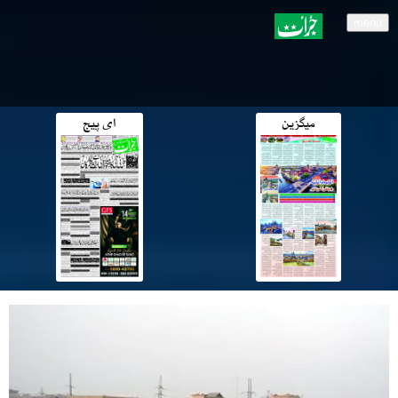
menu
میگزین
ای پیج